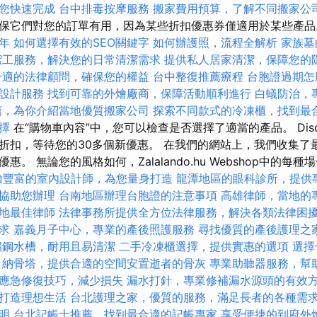
您快速完成
台中排毒按摩服務
搬家費用預算，了解不同搬家公
保它們對您的訂單有用，因為某些折扣優惠券僅適用於某些產
年
如何選擇有效的SEO關鍵字
如何辦護照，流程全解析
家族墓
潔工服務，解決您的日常清潔需求
提供私人居家清潔，保障您的
合適的法律顧問，確保您的權益
台中整復推薦療程
台胞證過期怎
設計服務
找到可靠的外燴廠商，保障活動順利進行
白蟻防治，
薦，為你介紹當地優質搬家公司
探索不同款式的冷凍櫃，找到最
擇
在“購物車內容”中，您可以檢查是否選擇了適當的產品。 Disco
折扣，等待您的30多個新優惠。 在我們的網站上，我們收集了
。 無論您的風格如何，Zalalando.hu Webshop中的每
驗豐富的室內設計師，為您量身打造
龍潭地區的眼科診所，提供
協助您辦理
台南地區辦理台胞證的注意事項
高雄律師，當地的
地最佳律師
法律事務所提供全方位法律服務，解決各類法律困
求
嘉義月子中心，專業的產後照護服務
尋找優質的產後護理之
鏽鋼水槽，耐用且易清潔
二手冷凍櫃選擇，提供實惠的選項
選擇
納骨塔，提供合適的空間安置逝者的骨灰
專業助聽器服務，幫
應急修復技巧，減少損失
漏水打針，專業修補漏水源頭的有效
打造理想生活
台北護理之家，優質的服務，滿足長者的各種需
明
台北記帳士推薦，找到最合適的記帳專家
享受便捷的到府外