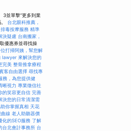
3並單擊“更多到業
碼。
台北眼科推薦，
中排毒按摩服務
精準
解決疑慮
台南搬家，
獲取優惠券並尋找操
一位打掃阿姨，幫您解
lawyer 來解決您的
更完美
整骨推拿療程
賓客自由選擇
尋找專
服務，為您提供健
清晰視力
專業徵信社
你的笑容更自信
完善
解決您的日常清潔需
協助你掌握真相
天花
想曲線
老人助聽器價
優化的SEO服務
了解
的台北會計事務所
台