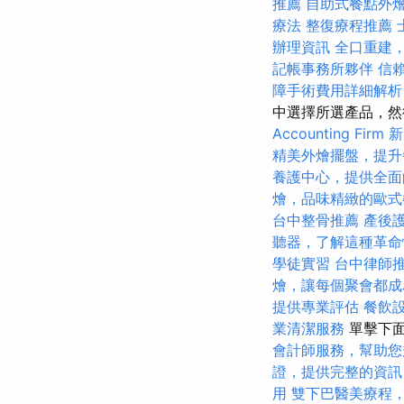
推薦
自助式餐點外
療法
整復療程推薦
辦理資訊
全口重建
記帳事務所夥伴
信
障手術費用詳細解析
中選擇所選產品，然
Accounting Firm
新
精美外燴擺盤，提升
養護中心，提供全面
燴，品味精緻的歐式
台中整骨推薦
產後
聽器，了解這種革命
學徒實習
台中律師
燴，讓每個聚會都成
提供專業評估
餐飲
業清潔服務
單擊下面
會計師服務，幫助您
證，提供完整的資訊
用
雙下巴醫美療程