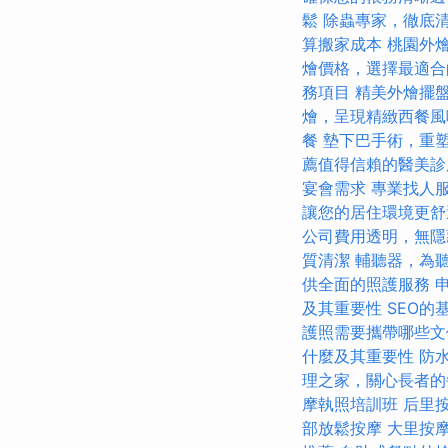
鬆
除蟲專家，徹底
算搬家成本
桃園外
燴價格，選擇最適合
務項目
精美外燴擺
燴，呈現精緻西餐風
餐
墊下巴手術，重
薦值得信賴的醫美診
宴會需求
專業找人
讓您的居住環境更舒
公司費用透明，無隱
質清潔
輔聽器，為
供全面的照護服務
及其重要性
SEO的
護照需要攜帶哪些文
什麼及其重要性
防
理之家，關心長者的
摩執照培訓班
后里
部放鬆按摩
大里按