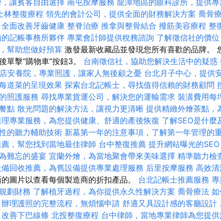
燴，讓賓客自由選擇
南屯按摩服務
龍潭地區的眼科診所，提供專
士林整復療程
領先的會計公司，提供全面的財務解決方案
喬骨
，全面改善牙齒健康
整脊治療
推拿與整骨結合
撥筋美容療程
整
賴的記帳事務所夥伴
專業會計師提供稅務諮詢
了解徵信社的價位
，幫助您做好預算
激發最新收藏品並發現您所有喜歡的品牌。 
後單擊“購物車”按鈕3。
台南徵信社，協助您解決生活中的疑惑
店安養院，專業照護，讓家人無後顧之憂
台北月子中心，提供
每道菜的呈現效果
探索台北記帳士，尋找值得信賴的財務顧問
的照護服務
尋找專業貨運公司，解決您的運輸需求
裝潢費用每
餐點
散光問題的解決方法，讓視力更清晰
提供精緻外燴茶點，
護理專業服務，為您提供健康、舒適的產後恢復
了解SEO是什麼
性的聽力輔助技術
新墓第一年的注意事項，了解第一年管理的
推薦，幫您找到當地最佳律師
台中整復推薦
提升網站曝光的SEO Se
為難忘的盛宴
宜蘭外燴，為當地聚會帶來美味選擇
精準聽力檢
設備回收推薦，為舊設備提供專業處理服務
后里按摩服務
高效清
的圖片以查看每個製造商的折扣產品。
台北記帳士推薦服務
專
規劃財務
了解植牙過程，為你提供永久性解決方案
喬骨療法
如
辦理護照的完整流程，無煩惱申請
舒適又具設計感的客廳設計
，改善下巴線條
北投整復療程
台中律師，當地專業律師為您提供