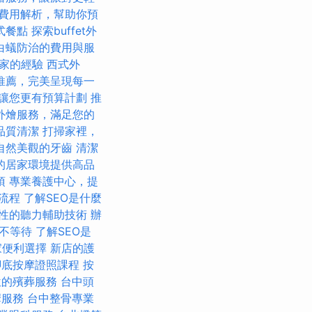
費用解析，幫助你預
式餐點
探索buffet外
白蟻防治的費用與服
搬家的經驗
西式外
推薦，完美呈現每一
讓您更有預算計劃
推
外燴服務，滿足您的
品質清潔
打掃家裡，
自然美觀的牙齒
清潔
的居家環境提供高品
項
專業養護中心，提
流程
了解SEO是什麼
性的聽力輔助技術
辦
不等待
了解SEO是
家便利選擇
新店的護
腳底按摩證照課程
按
位的殯葬服務
台中頭
摩服務
台中整骨專業