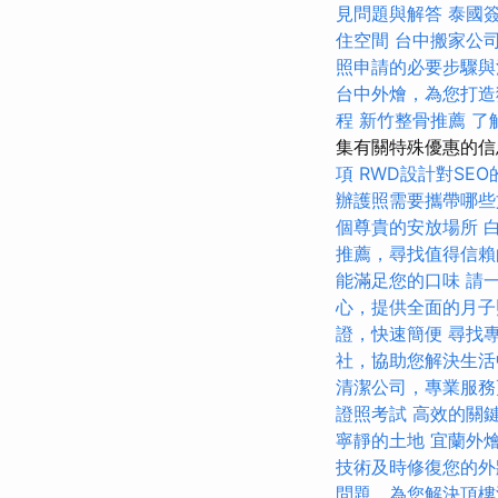
見問題與解答
泰國
住空間
台中搬家公
照申請的必要步驟與
台中外燴，為您打造
程
新竹整骨推薦
了
集有關特殊優惠的
項
RWD設計對SEO
辦護照需要攜帶哪些
個尊貴的安放場所
推薦，尋找值得信賴
能滿足您的口味
請
心，提供全面的月子
證，快速簡便
尋找
社，協助您解決生活
清潔公司，專業服務
證照考試
高效的關
寧靜的土地
宜蘭外
技術及時修復您的外
問題，為您解決頂樓