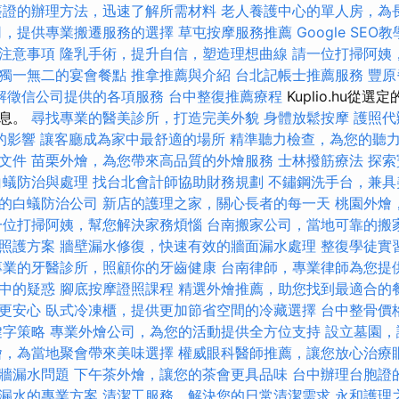
簽證的辦理方法，迅速了解所需材料
老人養護中心的單人房，為
司，提供專業搬遷服務的選擇
草屯按摩服務推薦
Google SE
注意事項
隆乳手術，提升自信，塑造理想曲線
請一位打掃阿姨
獨一無二的宴會餐點
推拿推薦與介紹
台北記帳士推薦服務
豐原
解徵信公司提供的各項服務
台中整復推薦療程
Kuplio.hu從
信息。
尋找專業的醫美診所，打造完美外貌
身體放鬆按摩
護照代
的影響
讓客廳成為家中最舒適的場所
精準聽力檢查，為您的聽
文件
苗栗外燴，為您帶來高品質的外燴服務
士林撥筋療法
探索
白蟻防治與處理
找台北會計師協助財務規劃
不鏽鋼洗手台，兼具
的白蟻防治公司
新店的護理之家，關心長者的每一天
桃園外燴
一位打掃阿姨，幫您解決家務煩惱
台南搬家公司，當地可靠的搬
照護方案
牆壁漏水修復，快速有效的牆面漏水處理
整復學徒實
專業的牙醫診所，照顧你的牙齒健康
台南律師，專業律師為您提
中的疑惑
腳底按摩證照課程
精選外燴推薦，助您找到最適合的
更安心
臥式冷凍櫃，提供更加節省空間的冷藏選擇
台中整骨價
鍵字策略
專業外燴公司，為您的活動提供全方位支持
設立墓園，
燴，為當地聚會帶來美味選擇
權威眼科醫師推薦，讓您放心治療
牆漏水問題
下午茶外燴，讓您的茶會更具品味
台中辦理台胞證
漏水的專業方案
清潔工服務，解決您的日常清潔需求
永和護理