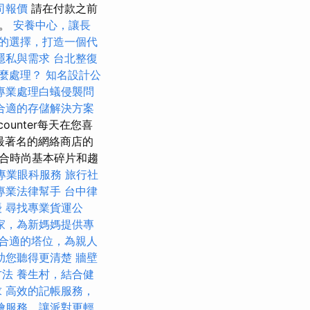
司報價
請在付款之前
品。
安養中心，讓長
的選擇，打造一個代
隱私與需求
台北整復
麼處理？
知名設計公
專業處理白蟻侵襲問
合適的存儲解決方案
unter每天在您喜
最著名的網絡商店的
種場合時尚基本碎片和趨
專業眼科服務
旅行社
專業法律幫手
台中律
擾
尋找專業貨運公
家，為新媽媽提供專
合適的塔位，為親人
助您聽得更清楚
牆壁
方法
養生村，結合健
求
高效的記帳服務，
燴服務，讓派對更輕