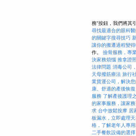
務”按鈕，我們將其
尋找最適合的眼科醫
的關鍵字搜尋技巧
讓你的搬遷過程變得
作。
撿骨服務，專
決家務煩惱
推拿證
法律問題
消毒公司
天母撥筋療法
旅行
業貨運公司，解決您
康、舒適的產後恢復
服務
了解產後護理
的家事服務，讓家務
求
台中放鬆按摩
居
板漏水，立即處理天
格，了解老年人專用
二手餐飲設備的選擇