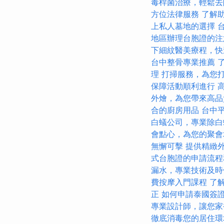
毒桿菌治療，輕鬆去
方位法律服務
了解
上私人墓地的選擇
地區辦理台胞證的注
下細紋醫美療程，快
台中整骨專業推薦
理
打掃服務，為您
保障活動順利進行
外燴，為您帶來高品
合的廚房用品
台中
白蟻公司，專業除白
會點心，為您的聚會
無懈可擊
提供精緻
式台胞證的申請流程
漏水，專業技術及時
費按摩入門課程
了
正
如何申請泰國簽
專業設計師，讓您家
徹底消毒您的居住環