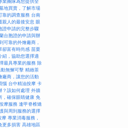
專業團隊為您提供全
墓地買賣，了解市場
可靠的調查服務
台南
護親人的最後安息
眼
胞證申請的完整步驟
蘭台胞證的申請與辦
到可靠的外燴廠商，
單卻富有時尚感
苗栗
介紹，協助您選擇適
擇最具專業的服務
除
活動無懈可擊
精緻茶
燴廠商，讓您的活動
煩惱
台中精油按摩
卡
辦？該如何處理
外牆
所，確保眼睛健康
免
按摩服務
逢甲脊椎矯
護與周到服務的選擇
按摩
專業消毒服務，
免更多損害
高雄地區