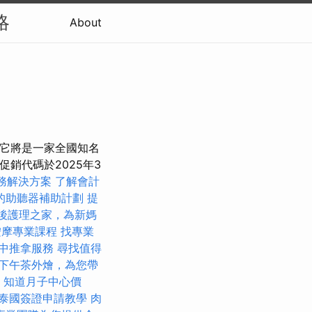
略
About
疑它將是一家全國知名
促銷代碼於2025年3
務解決方案
了解會計
的助聽器補助計劃
提
後護理之家，為新媽
按摩專業課程
找專業
中推拿服務
尋找值得
下午茶外燴，為您帶
知道月子中心價
泰國簽證申請教學
肉