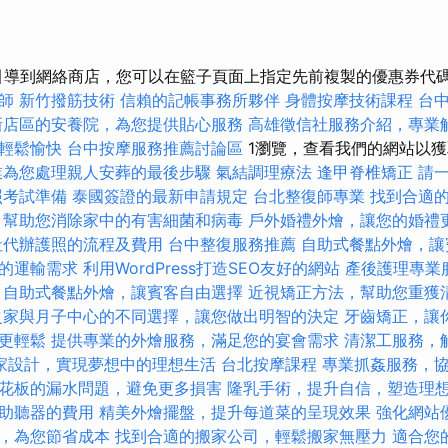
引導到網絡商店，您可以在籃子頁面上指定先前複製的優惠券代
師
新竹撥筋技術
信賴的記帳事務所夥伴
身體按摩技術課程
台
新店區的安養院，為您提供貼心服務
高雄徵信社服務介紹，專業
輕鬆愉快
台中按摩服務推薦討論區
1瀏覽，查看我們的網站以
業為您處理親人安葬的最後步驟
氣結調理療法
逢甲脊椎矯正
請
照考試準備
泰國簽證的最新申請規定
台北整復師專業
找到合適的 
，幫助您消除家中的有害細菌和病毒
戶外婚禮外燴，讓您的婚禮
社代辦護照的流程及費用
台中整復服務推薦
自助式餐點外燴，讓
的運輸需求
利用WordPress打造SEO友好的網站
產後護理專業
自助式餐點外燴，讓賓客自由選擇
近視矯正方法，幫助您重獲
之家與月子中心的不同選擇，讓您做出明智的決定
牙齒矯正，讓
更輕鬆
提供專業的外燴服務，滿足您的宴會需求
清潔工服務，
家設計，實現夢想中的理想生活
台北按摩課程
專業抓姦服務，
花板的漏水問題，避免更多損害
隆乳手術，提升自信，塑造理
助聽器的費用
精美外燴擺盤，提升每道菜的呈現效果
強化網站
，為您節省成本
找到合適的搬家公司，輕鬆搬家無壓力
適合您