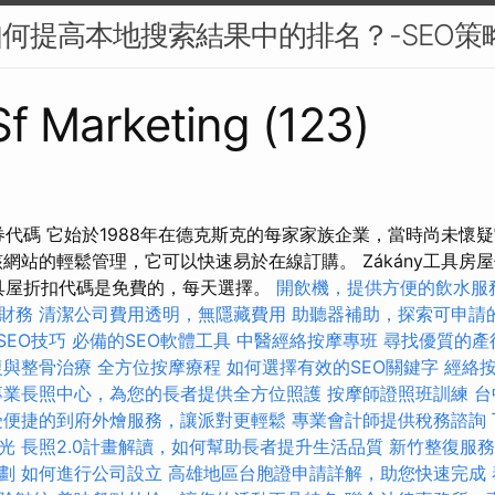
如何提高本地搜索結果中的排名？-SEO策
 Sf Marketing (123)
惠券代碼 它始於1988年在德克斯克的每家家族企業，當時尚未懷
網站的輕鬆管理，它可以快速易於在線訂購。 Zákány工具房屋
y工具屋折扣代碼是免費的，每天選擇。
開飲機，提供方便的飲水服
財務
清潔公司費用透明，無隱藏費用
助聽器補助，探索可申請
SEO技巧
必備的SEO軟體工具
中醫經絡按摩專班
尋找優質的產
復與整骨治療
全方位按摩療程
如何選擇有效的SEO關鍵字
經絡
專業長照中心，為您的長者提供全方位照護
按摩師證照班訓練
台
受便捷的到府外燴服務，讓派對更輕鬆
專業會計師提供稅務諮詢
光
長照2.0計畫解讀，如何幫助長者提升生活品質
新竹整復服務
劃
如何進行公司設立
高雄地區台胞證申請詳解，助您快速完成