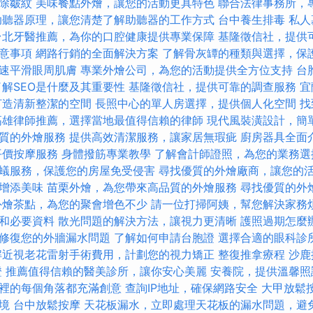
除皺紋
美味餐點外燴，讓您的活動更具特色
聯合法律事務所，
助聽器原理，讓您清楚了解助聽器的工作方式
台中養生排毒
私人
台北牙醫推薦，為你的口腔健康提供專業保障
基隆徵信社，提供
意事項
網路行銷的全面解決方案
了解骨灰罈的種類與選擇，保
速平滑眼周肌膚
專業外燴公司，為您的活動提供全方位支持
台
了解SEO是什麼及其重要性
基隆徵信社，提供可靠的調查服務
宜
打造清新整潔的空間
長照中心的單人房選擇，提供個人化空間
找
高雄律師推薦，選擇當地最值得信賴的律師
現代風裝潢設計，簡
質的外燴服務
提供高效清潔服務，讓家居無瑕疵
廚房器具全面
平價按摩服務
身體撥筋專業教學
了解會計師證照，為您的業務選
蟻服務，保護您的房屋免受侵害
尋找優質的外燴廠商，讓您的
增添美味
苗栗外燴，為您帶來高品質的外燴服務
尋找優質的外
外燴茶點，為您的聚會增色不少
請一位打掃阿姨，幫您解決家務
和必要資料
散光問題的解決方法，讓視力更清晰
護照過期怎麼
修復您的外牆漏水問題
了解如何申請台胞證
選擇合適的眼科診
解近視老花雷射手術費用，計劃您的視力矯正
整復推拿療程
沙鹿
證
推薦值得信賴的醫美診所，讓你安心美麗
安養院，提供溫馨照
裡的每個角落都充滿創意
查詢IP地址，確保網路安全
大甲放鬆
境
台中放鬆按摩
天花板漏水，立即處理天花板的漏水問題，避