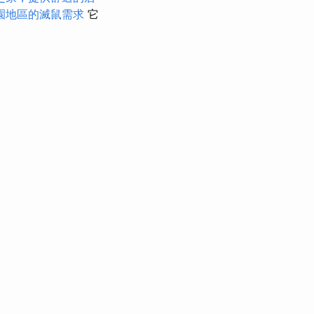
園地區的滅鼠需求
它