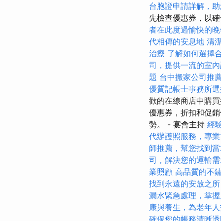
台胞證申請詳解，助
先檢查優惠券，以確
者在此度過愉快的晚
代相傳的安息地
清
治療
了解如何選擇
司，提供一流的室內
題
台中搬家公司推
優質記帳士事務所選
歡的在線商店中購買
優惠券，折扣和促銷優惠
勢。 - 宴會主持
經
代辦護照服務，專業
師推薦，幫您找到當
司，解決您的運輸需
業照顧
高品質的不
找到永遠的安放之所
漏水緊急處理，掌握
康與養生，為老年人
確保您的帳務清晰透