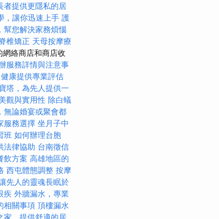
長者提供更隱私的居
O教學，讓你迅速上手
護
，幫您解決家務煩惱
脊椎矯正
天母按摩療
選定的網絡商店和商店收
辦服務詳情與注意事
力健康提供專業評估
寶塔，為先人提供一
美觀與實用性
除白蟻
，無論婚宴或聚會都
家服務選擇
坐月子中
習班
如何辦理台胞
供法律協助
台南徵信
餐飲方案
高雄地區的
格
西屯體態調整
按摩
讓先人的靈魂長眠於
眼疾
外牆漏水，專業
的相關事項
頂樓漏水
之家，提供舒適的居