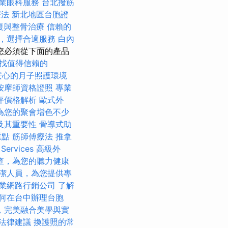
業眼科服務
台北撥筋
療法
新北地區台胞證
復與整骨治療
信賴的
，選擇合適服務
白內
您必須從下面的產品
找值得信賴的
安心的月子照護環境
按摩師資格證照
專業
坪價格解析
歐式外
為您的聚會增色不少
及其重要性
骨導式助
重點
筋師傅療法
推拿
rvices
高級外
查，為您的聽力健康
潔人員，為您提供專
業網路行銷公司
了解
何在台中辦理台胞
，完美融合美學與實
法律建議
換護照的常