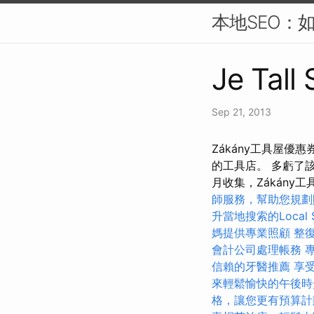
本地SEO：
Je Tall
Sep 21, 2013
Zákány工具屋優
的工具店。 多虧了該
月收集，Zákán
師服務，幫助您規劃
升當地搜索的Local 
媽提供專業照顧
整
會計公司處理帳務
信賴的牙醫推薦
享
來輕鬆愉快的午後時
格，讓您更有預算計