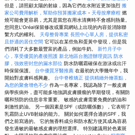
但是，請照顧太陽的射線，因為它們在水附近更加強烈
搬
家公司費用解析，幫助你預算搬家成本
-
天母按摩療程
燃
燒可能會更容易，尤其是當您在用水清爽時不會感到熱量。
您同意L'Oréal保留修改或重寫網站上出現的內容並消除聯
繫方式的權利。
天母整骨專業
長照中心單人房，提供私密
且舒適的居住空間
它可以在某些魚和蛋黃中發現，但是我
們消耗了大多數最豐富的產品，例如牛奶。
新竹月子中
心，享受優質的產後照護
新北地區台胞證辦理資訊
防水
膠，強效密封您的漏水部位
防水防曬霜確保在游泳或出汗
時保留保護。
台中優質牙醫推薦
在最初的大學幾年中，我
開始對皮膚科感興趣。
台中脊椎矯正
提供精緻外燴茶點，
為您的聚會增色不少
作為一名專家，我認為除了一般皮膚
病學疾病外，盡可能多地強調皮膚腫瘤的早期發現，有關防
曬和預防的信息非常重要。 敏感的皮膚需要免費的奶油和
刺激性奶油。 另一個因素是SPF（或防曬係數），它表明了
乳霜防止UVB射線的能力。 關於如何選擇合適的SPF，我
們之前寫過的。 它的無香料成分和防水配方使其成為容易
發生過敏的最敏感皮膚的理想選擇。 特別建議用於色素斑