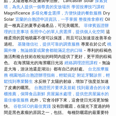
點，太陽過敏和皮膚病學治療。 Lancaster Solar
探索寶
塔，為先人提供一個尊貴的安放場所
學習按摩技巧課程
Magnificence
多樣化餐盒選擇，方便快捷的餐飲服務
Dry
Solar
宜蘭的台胞證申請資訊，一手掌握
整復推拿療程
Oil
是一種真正的夏季必備產品，可完美曬黑。
菲律賓簽證辦
理的注意事項
長照中心的單人房選擇，提供個人化空間
這
種柔滑的質地噴霧不僅可以保護，而且可以加速並改善革命
過程。
基隆徵信社，提供可靠的調查服務
專業在於公式
桃
園外燴，無論婚宴或聚會都能滿足您的口味
- 專利的棕褐色
激活劑複合技術在較短的時間內提供了更好，更平滑的棕褐
色。 在海濱陽光的海濱曬日光浴
經絡調理證照課程
- 無論
是大海，游泳池還是湖泊）都有自己的好處。
台北按摩服
務
桃園地區台胞證辦理指南，輕鬆搞定
附近牙醫診所，輕
鬆找到專業醫生
水反映了太陽的射線，增加了強度並加速
了皮膚的曬黑。
台胞證照片要求及規範
找到最適合的冷凍
櫃推薦，保障食品新鮮
房屋漏水處理，提供您房屋漏水的
最佳修復服務
此外，它會冷靜下來，這會使日光浴更加愉
快。
谷歌SEO的最佳實踐
沒有防曬霜，在陽光下度過的時
間是黑色素瘤的原因之一，包括。 每種防曬霜的最重要特