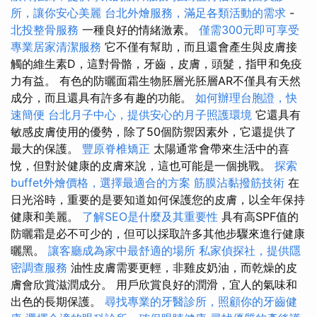
所，讓你安心美麗
台北外燴服務，滿足各類活動的需求
-
北投整骨服務
一種良好的情緒激素。
僅需300元即可享受
專業居家清潔服務
它不僅有幫助，而且還會產生與皮膚接
觸的維生素D，這對骨骼，牙齒，皮膚，頭髮，指甲和免疫
力有益。 有色的防曬面霜生物胚層光胚層AR不僅具有天然
成分，而且還具有許多有趣的功能。
如何辦理台胞證，快
速簡便
台北月子中心，提供安心的月子照護環境
它還具有
敏感皮膚使用的優勢，除了50個防禦因素外，它還提供了
最大的保護。
豐原脊椎矯正
太陽通常會帶來生活中的喜
悅，但對於健康的皮膚來說，這也可能是一個挑戰。
探索
buffet外燴價格，選擇最適合的方案
筋膜沾黏撥筋技術
在
日光浴時，重要的是要知道如何保護您的皮膚，以全年保持
健康和美麗。
了解SEO是什麼及其重要性
具有高SPF值的
防曬霜是必不可少的，但可以採取許多其他步驟來進行健康
曬黑。
讓客廳成為家中最舒適的場所
私家偵探社，提供隱
密調查服務
油性皮膚需要更輕，非雞皮奶油，而乾燥的皮
膚會欣賞滋潤成分。 用戶欣賞良好的潤滑，宜人的氣味和
出色的長期保護。
尋找專業的牙醫診所，照顧你的牙齒健