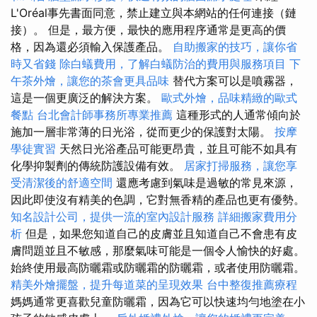
L'Oréal事先書面同意，禁止建立與本網站的任何連接（鏈
接）。 但是，最方便，最快的應用程序通常是更高的價
格，因為還必須輸入保護產品。
自助搬家的技巧，讓你省
時又省錢
除白蟻費用，了解白蟻防治的費用與服務項目
下
午茶外燴，讓您的茶會更具品味
替代方案可以是噴霧器，
這是一個更廣泛的解決方案。
歐式外燴，品味精緻的歐式
餐點
台北會計師事務所專業推薦
這種形式的人通常傾向於
施加一層非常薄的日光浴，從而更少的保護對太陽。
按摩
學徒實習
天然日光浴產品可能更昂貴，並且可能不如具有
化學抑製劑的傳統防護設備有效。
居家打掃服務，讓您享
受清潔後的舒適空間
還應考慮到氣味是過敏的常見來源，
因此即使沒有精美的色調，它對無香精的產品也更有優勢。
知名設計公司，提供一流的室內設計服務
詳細搬家費用分
析
但是，如果您知道自己的皮膚並且知道自己不會患有皮
膚問題並且不敏感，那麼氣味可能是一個令人愉快的好處。
始終使用最高防曬霜或防曬霜的防曬霜，或者使用防曬霜。
精美外燴擺盤，提升每道菜的呈現效果
台中整復推薦療程
媽媽通常更喜歡兒童防曬霜，因為它可以快速均勻地塗在小