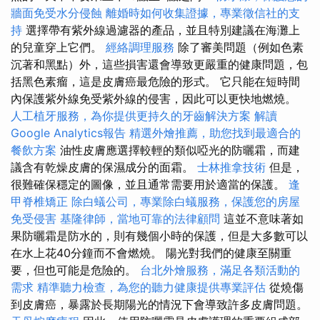
牆面免受水分侵蝕
離婚時如何收集證據，專業徵信社的支
持
選擇帶有紫外線過濾器的產品，並且特別建議在海灘上
的兒童穿上它們。
經絡調理服務
除了審美問題（例如色素
沉著和黑點）外，這些損害還會導致更嚴重的健康問題，包
括黑色素瘤，這是皮膚癌最危險的形式。 它只能在短時間
內保護紫外線免受紫外線的侵害，因此可以更快地燃燒。
人工植牙服務，為你提供更持久的牙齒解決方案
解讀
Google Analytics報告
精選外燴推薦，助您找到最適合的
餐飲方案
油性皮膚應選擇較輕的類似啞光的防曬霜，而建
議含有乾燥皮膚的保濕成分的面霜。
士林推拿技術
但是，
很難確保穩定的圖像，並且通常需要用於適當的保護。
逢
甲脊椎矯正
除白蟻公司，專業除白蟻服務，保護您的房屋
免受侵害
基隆律師，當地可靠的法律顧問
這並不意味著如
果防曬霜是防水的，則有幾個小時的保護，但是大多數可以
在水上花40分鐘而不會燃燒。 陽光對我們的健康至關重
要，但也可能是危險的。
台北外燴服務，滿足各類活動的
需求
精準聽力檢查，為您的聽力健康提供專業評估
從燒傷
到皮膚癌，暴露於長期陽光的情況下會導致許多皮膚問題。