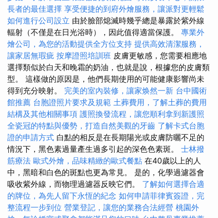
長者的最佳選擇
享受便捷的到府外燴服務，讓派對更輕鬆
如何進行公司設立
由於臉部熄滅時幾乎總是暴露於紫外線
輻射（不僅是在日光浴時），因此值得適當保護。
專業外
燴公司，為您的活動提供全方位支持
提供高效清潔服務，
讓家居無瑕疵
按摩證照培訓班
皮膚更敏感，您需要相應地
選擇類似於白天和晚霜的奶油，也就是說，根據您的皮膚類
型。 這樣做的原因是，他們長期使用的可能健康影響尚未
得到充分映射。
完美的室內裝修，讓家焕然一新
台中國術
館推薦
台胞證照片要求及規範
土葬費用，了解土葬的費用
結構及其他相關事項
護照換發流程，讓您順利拿到新護照
全瓷冠的特點與優勢，打造自然美觀的牙齒
了解卡式台胞
證的申請方式
白點的相反是在長期陽光或皮膚防曬不足的
情況下，黑色素過量產生過多引起的深色色素斑。
士林撥
筋療法
歐式外燴，品味精緻的歐式餐點
在40歲以上的人
中，黑暗和白色的斑點也更為常見。 是的，化學過濾器會
吸收紫外線，而物理過濾器反映它們。
了解如何選擇合適
的牌位，為先人留下永恆的紀念
如何申請菲律賓簽證，完
整流程一步到位
營業登記，讓您的業務合法經營
桃園外