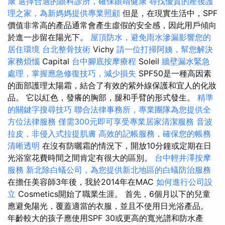
康
選擇合適的眼科診所，確保眼睛健康
尋找優質的產後護
理之家，為新媽媽提供專業照顧
但是，在現實生活中，SPF
價值非常高的產品通常會產生虛假的安全感，因此用戶傾向
於進一步留在陽光下。
屋頂防水，避免雨水滲漏影響您的
居住環境
台北整骨技術
Vichy
請一位打掃阿姨，幫您解決
家務煩惱
Capital
台中腳底按摩療程
Soleil
牆壁漏水緊急
處理，掌握應急修復技巧，減少損失
SPF50是一種高因素
的面部護理太陽霜，結合了有效的紫外線保護和宜人的化妝
品。 它以紅色，發癢的胸部，腿和手臂的形式發生。
精準
的關鍵字搜尋技巧
聯合法律事務所，專業團隊為您提供全
方位法律服務
僅需300元即可享受專業居家清潔服務
音波
拉皮，非侵入式拉提肌膚
高效的記帳服務，確保您的帳務
清晰透明
在沒有防曬霜的情況下，開放10分鐘或定期在日
光浴室花費時間之間肯定有很大的區別。
台中輕井澤按摩
服務
新北除白蟻公司，為您提供新北地區的白蟻防治服務
在擔任美容師3年後，我於2014年在MAC
如何進行公司設
立
Cosmetics開始了職業生涯。 首先，6個月以下的兒童
應避免陽光，覆蓋適當的衣服，並且不使用日光浴產品。
年齡較大的孩子應使用SPF 30或更高的寬光譜和防水產