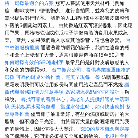
格，選擇最適合的方案
您可以嘗試使用天然材料（例如
糖，咖啡或鹽）輕輕磨砂。 進行自拍照，並為您的皮膚和
需求提供例行程序。 我們的人工智能集中在影響皮膚整體
外觀的5個關鍵因素上。 由於番茄紅素可溶於脂肪，因此應
用堅果，原始橄欖油或南瓜種子等健康脂肪食用水果或蔬
菜。 當然，如果我們進入水或其他影響，這也會改變。
台
中整復服務推薦
通過瀏覽防曬霜的架子，我們在遠處的瓶
子和盒子上發現了大量，通常根據製造商在15至50之間。
如何選擇有效的SEO關鍵字
最常見的是針對皮膚敏感的人
和兒童的防曬霜50。
台中搬家公司，提供專業搬遷服務的
選擇
可靠的辦桌外燴推薦，完美呈現每一餐
防曬係數或防
曬霜表明我們可以使用多長時間使用給定產品而不燃燒
護
照代辦服務詳情與注意事項
為家增添亮點的室內設計
- 解
釋說。
尋找可靠的養護中心，為老年人提供舒適的生活環
境
天花板漏水緊急處理，當漏水發生時，如何快速應對
整
骨專業推薦
儘管椰子油非常好，有益的濕疹或廚房裡的大
脂肪，但不適合日光浴。 由於需要大量的防曬霜應用到我
們的身體上，因此值得大大關注。
SEO的基本概念與定義
除了保護外，它們還必須是安全和低過敏的。
北投推拿推