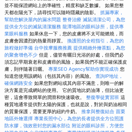
並不能保證網站上的準確性，精度和缺乏數據。 如果您整
天都在陽光下，請尋找可以隨時隱藏的陰影。
抓漏專家，
幫助您解決屋內的漏水問題
整脊治療
滅鼠清潔公司，為您
提供全方位的滅鼠清潔服務
龍潭地區的眼科診所，提供專
業眼科服務
如果休息一下，您的皮膚將不太可能燃燒，而
皮膚會因濃烈的熱量而靜置。
換護照的全程指引，為您的
旅程做好準備
台中按摩服務推薦
提供精緻外燴茶點，為您
的聚會增色不少
但是，儘管有曬日光浴的好處，但我們必
須忘記早期衰老和皮膚癌的風險，如果我們不能正確保護皮
膚，則伴隨著日曬。
專業SEO Agency幫助你實現成功
您
知道您使用該網站（包括其內容）的風險。
查詢IP地址，
確保網路安全
如果您對網站或其內容不滿意，則唯一的解
決方案是完成網站的使用。 它的質地比奶油薄，但比油更
密，這會導致簡單的潤滑和​​快速吸收。
整復學徒實習班
這
種質地通常提供對太陽的保護，也就是說，對於與奶油相同
的質量保護，需要更厚的紐約牛奶。
推拿與整復結合
苗栗
地區外燴選擇
專業長照中心，為您的長者提供全方位照護
防水膠，強效密封您的漏水部位
附近的眼科診所，方便您