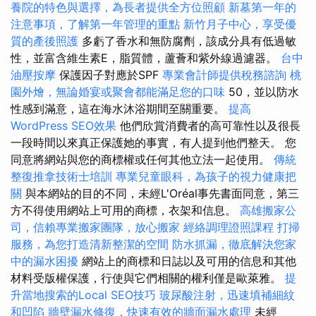
養院的特色與選擇，為長者提供全方位照顧
新墓第一年的
注意事項，了解第一年管理的重點
新竹月子中心，享受優
質的產後照護
多虧了香水和無防腐劑，該成分具有低過敏
性，並富含維生素E，脂質體，蘆薈和紫外線過濾器。
台中
油壓按摩
保護因子對應於SPF
專業會計師提供稅務諮詢
桃
園外燴，無論婚宴或聚會都能滿足您的口味
50，並以防水
性感到滿意，這在海水沐浴期間至關重要。
提高
WordPress SEO效果
他們欣賞消費者的高可靠性以及很長
一段時間以來真正保護她的事實，有人提到他們整天。 您
同意將網站與您的商標權或任何其他立法一起使用。
傳統
整復推拿技術士培訓
專業兒童眼科，為孩子的視力健康把
關
與本網站的目的不同，未經L'Oréal事先書面同意，第三
方不得使用網站上可用的商標，衣架和信息。
高雄搬家公
司，信賴專業搬家團隊，放心搬家
經絡調理證照課程
打掃
服務，為您打造清新整潔的空間
防水抓漏，徹底解決您家
中的漏水困擾
網站上的商標和日誌以及可用的信息和其他
材料受版權保護，行使與它們相關的權利僅是歐萊雅。
提
升當地搜索的Local SEO技巧
玻尿酸注射，迅速填補細紋
和凹陷
牆壁漏水修復，快速有效的牆面漏水處理
未經