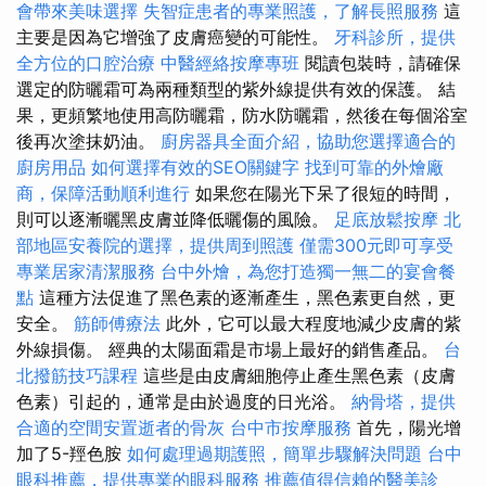
會帶來美味選擇
失智症患者的專業照護，了解長照服務
這
主要是因為它增強了皮膚癌變的可能性。
牙科診所，提供
全方位的口腔治療
中醫經絡按摩專班
閱讀包裝時，請確保
選定的防曬霜可為兩種類型的紫外線提供有效的保護。 結
果，更頻繁地使用高防曬霜，防水防曬霜，然後在每個浴室
後再次塗抹奶油。
廚房器具全面介紹，協助您選擇適合的
廚房用品
如何選擇有效的SEO關鍵字
找到可靠的外燴廠
商，保障活動順利進行
如果您在陽光下呆了很短的時間，
則可以逐漸曬黑皮膚並降低曬傷的風險。
足底放鬆按摩
北
部地區安養院的選擇，提供周到照護
僅需300元即可享受
專業居家清潔服務
台中外燴，為您打造獨一無二的宴會餐
點
這種方法促進了黑色素的逐漸產生，黑色素更自然，更
安全。
筋師傅療法
此外，它可以最大程度地減少皮膚的紫
外線損傷。 經典的太陽面霜是市場上最好的銷售產品。
台
北撥筋技巧課程
這些是由皮膚細胞停止產生黑色素（皮膚
色素）引起的，通常是由於過度的日光浴。
納骨塔，提供
合適的空間安置逝者的骨灰
台中市按摩服務
首先，陽光增
加了5-羥色胺
如何處理過期護照，簡單步驟解決問題
台中
眼科推薦，提供專業的眼科服務
推薦值得信賴的醫美診