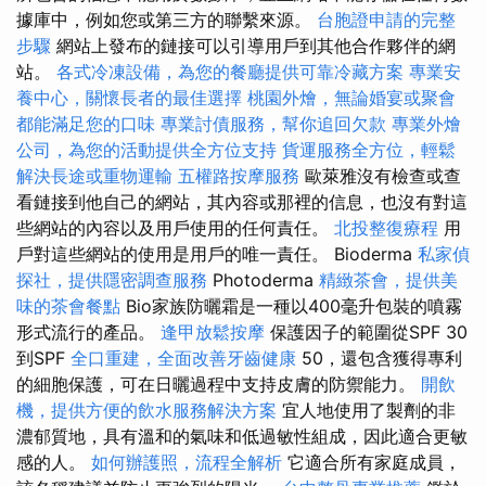
據庫中，例如您或第三方的聯繫來源。
台胞證申請的完整
步驟
網站上發布的鏈接可以引導用戶到其他合作夥伴的網
站。
各式冷凍設備，為您的餐廳提供可靠冷藏方案
專業安
養中心，關懷長者的最佳選擇
桃園外燴，無論婚宴或聚會
都能滿足您的口味
專業討債服務，幫你追回欠款
專業外燴
公司，為您的活動提供全方位支持
貨運服務全方位，輕鬆
解決長途或重物運輸
五權路按摩服務
歐萊雅沒有檢查或查
看鏈接到他自己的網站，其內容或那裡的信息，也沒有對這
些網站的內容以及用戶使用的任何責任。
北投整復療程
用
戶對這些網站的使用是用戶的唯一責任。 Bioderma
私家偵
探社，提供隱密調查服務
Photoderma
精緻茶會，提供美
味的茶會餐點
Bio家族防曬霜是一種以400毫升包裝的噴霧
形式流行的產品。
逢甲放鬆按摩
保護因子的範圍從SPF 30
到SPF
全口重建，全面改善牙齒健康
50，還包含獲得專利
的細胞保護，可在日曬過程中支持皮膚的防禦能力。
開飲
機，提供方便的飲水服務解決方案
宜人地使用了製劑的非
濃郁質地，具有溫和的氣味和低過敏性組成，因此適合更敏
感的人。
如何辦護照，流程全解析
它適合所有家庭成員，