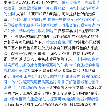
皮膚免受UVA和UVB射線的侵害。
藍芽助聽器，無線藍芽
助聽器，讓聽覺體驗更方便
打掃服務，為您打造清新整潔
的空間
太陽油主要用於增加曬黑，同時提供較低的光保
護。
台北記帳士推薦服務
推薦一些信譽良好的搬家公司，
為你提供搬家服務
眼科診所推薦，找最合適的眼科專家
歐
式外燴，品味精緻的歐式餐點
它們很容易被快速應用和吸
收，但是應該照顧他們的防止紫外線輻射並不總是足夠的，
尤其是在強烈的陽光下。
推拿師資格證照
對於那些已經獲
得了基本棕褐色並專注於皮膚水合併獲得青銅色的人來說，
這可能是一個理想的選擇。 如今，不僅可以使用經典面
霜，還可以以日光，牛奶或噴霧劑的形式。
士林整復療程
醫美療程，讓你擁有更年輕亮麗的外貌
卡式台胞證的申請
流程和必要資料
重要的是要區分防曬霜面霜和兒童防曬
霜。
完整的工商登記服務，助您順利開展業務
台南清潔公
司，為您的居家環境提供高品質清潔
了解近視老花雷射手
術費用，計劃您的視力矯正
SPF保護因子在選擇中起著決定
性的作用，因為它決定了在太陽上度過的安全時間的長度。
台中整骨推薦
助聽器補助，探索可申請的助聽器補助計劃
Uriage熱水和維生素C和E的結合不僅可以保護並舒緩皮