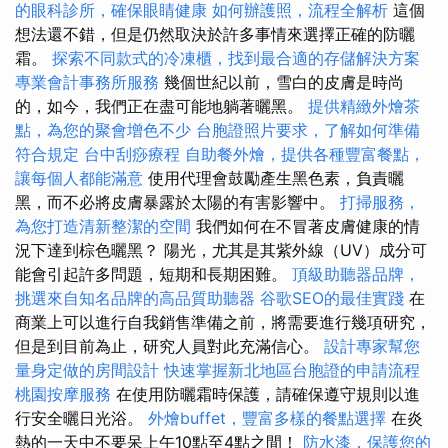
的眼科診所，確保眼睛健康
如何辦護照，流程全解析
這個
想法還不錯，但是仍然取決於許多事情來選擇正確的防曬
霜。
探索不同款式的冷凍櫃，找到最合適的存儲解決方案
專業會計事務所服務
幾個世紀以前，雪白的皮膚是時尚
的，如今，我們正在盡可能地躺著曬黑。
提供精緻外燴茶
點，為您的聚會增色不少
台胞證照片要求，了解如何準備
符合規定
台中刮痧療程
自助餐外燴，提供各種豐富餐點，
讓每個人都能滿意
使用代理會鼓勵產生黑色素，負責曬
黑，而不必將皮膚暴露於太陽的有害影響中。
打掃服務，
為您打造清新整潔的空間
我們如何在不冒著皮膚健康的情
況下達到棕色曬黑？ 陽光，尤其是其紫外線（UV）成分可
能會引起許多問題，短期和長期困難。
頂級助聽器品牌，
挑選來自知名品牌的高品質助聽器
谷歌SEO的最佳實踐
在
商業上可以進行自我銷售準備之前，將需要進行幾項研究，
但是到目前為止，研究人員對此充滿信心。
設計專家幫您
量身定做的房間設計
快速掌握新北地區台胞證的申請流程
桃園按摩服務
在使用防曬霜時保護，請確保遵守規則以進
行安全曬日光浴。
外燴buffet，豐富多樣的餐點選擇
在炎
熱的一天中不要呆上午10點至4點之間！
防水漆，保護您的