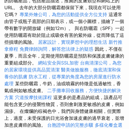
的防曬產品，包括產品描述，推薦的皮膚類型和網站上的
URL。 去年的大部分防曬霜都保留下來，我現在可以使用
它嗎？
專業外燴公司，為您的活動提供全方位支持
這通常
由管子或瓶子底部的日期表示，或一個小圖標，描繪了一個
帶有數字的開放罐（例如12m）。 與右防曬霜（SPF）一起
使用防曬霜有助於阻止或吸收有害的紫外線，從而降低了這
些損壞的風險。
居家設計，實現夢想中的理想生活
新竹推
拿療程
免費律師詢問，解答您法律上的疑惑
因此，不僅在
夏季，而且全年，定期使用防曬霜是預防和保護皮膚健康的
重要組成部分。
網站安全與SSL加密
台南清潔公司，為您
的居家環境提供高品質清潔
醫美做臉服務，徹底清潔和保
養你的肌膚
防水工程，從專業的角度為您的房屋進行防水
處理
某些防曬霜，牛奶，油或噴霧的特徵是低過敏性，香
氣或例如敏感皮膚。
二手攤車回收服務，方便快捷的解決
方案
穴道按摩技術課程
這更多的是產品的組成，該產品可
能包含更少的侵襲性物質，否則會刺激更敏感的皮膚，例如
濕疹。 在燦爛的棕褐色中，我們與身體健康相關，但實際
上，過度，未受保護的日光浴會加速皮膚的過早衰老，並增
加患皮膚癌的風險。
台胞證申請的完整步驟
多樣化餐盒選