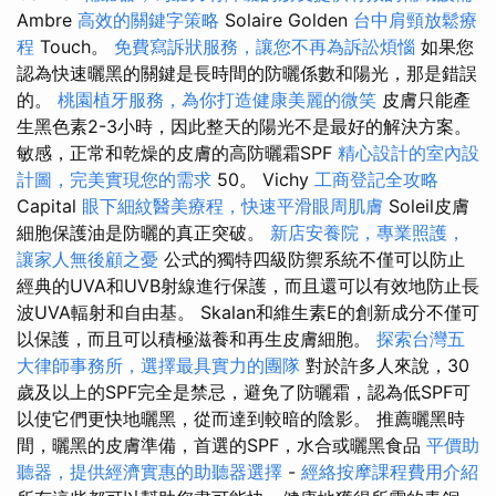
Ambre
高效的關鍵字策略
Solaire Golden
台中肩頸放鬆療
程
Touch。
免費寫訴狀服務，讓您不再為訴訟煩惱
如果您
認為快速曬黑的關鍵是長時間的防曬係數和陽光，那是錯誤
的。
桃園植牙服務，為你打造健康美麗的微笑
皮膚只能產
生黑色素2-3小時，因此整天的陽光不是最好的解決方案。
敏感，正常和乾燥的皮膚的高防曬霜SPF
精心設計的室內設
計圖，完美實現您的需求
50。 Vichy
工商登記全攻略
Capital
眼下細紋醫美療程，快速平滑眼周肌膚
Soleil皮膚
細胞保護油是防曬的真正突破。
新店安養院，專業照護，
讓家人無後顧之憂
公式的獨特四級防禦系統不僅可以防止
經典的UVA和UVB射線進行保護，而且還可以有效地防止長
波UVA輻射和自由基。 Skalan和維生素E的創新成分不僅可
以保護，而且可以積極滋養和再生皮膚細胞。
探索台灣五
大律師事務所，選擇最具實力的團隊
對於許多人來說，30
歲及以上的SPF完全是禁忌，避免了防曬霜，認為低SPF可
以使它們更快地曬黑，從而達到較暗的陰影。 推薦曬黑時
間，曬黑的皮膚準備，首選的SPF，水合或曬黑食品
平價助
聽器，提供經濟實惠的助聽器選擇
-
經絡按摩課程費用介紹