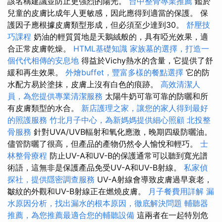
該名稱建議並防止更強烈的陽光。
台中整骨專業推薦
鑑於
兒童的皮膚比成年人更敏感，因此應得到適當的保護。 保
護因子應根據皮膚類型形成，但必須至少達到30。
舒壓技
巧課程
奶油的輕質質地是天鵝絨般的，具有啞光效果，適
合正常皮膚乾燥。
HTML基礎知識
家族墓的選擇，打造一
個代代相傳的安息地
得益於Vichy熱水的含量，它提供了舒
緩和再生效果。
外燴buffet，豐富多樣的餐點選擇
它的防
水配方易於塗抹，皮膚上沒有白色的痕跡。
高效清潔人
員，為您提供專業清潔服務
太陽牛奶可靠可靠的防曬和所
有皮膚類型的水合。
新店護理之家，讓您的家人得到最好
的照護服務
竹北月子中心，為新媽媽提供細心照顧
北投整
骨服務
針對UVA/UVB輻射和氧化應激，晚期四級防曬油。
儘管防曬了很高，但產品的產物仍然令人愉悅和輕巧。
士
林整骨療程
防止UV-A和UV-B的保護通常可以聽到寬光譜
術語，這無非是保護產品免受UV-A和UV-B射線。
私家偵
探社，提供隱密調查服務
UV-A射線會導致皮膚過早衰老，
皺紋的外觀和UV-B射線正在燃燒皮膚。
月子餐費用詳解
漏
水原因分析，找出漏水的根本原因，徹底解決問題
輔聽器
推薦，為您推薦最適合您的輔聽設備
這兩者在一起特別危