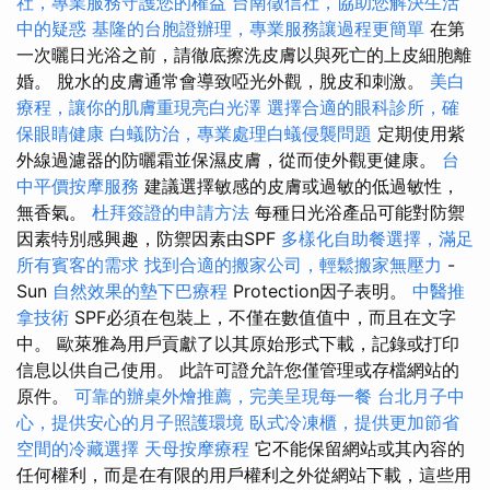
社，專業服務守護您的權益
台南徵信社，協助您解決生活
中的疑惑
基隆的台胞證辦理，專業服務讓過程更簡單
在第
一次曬日光浴之前，請徹底擦洗皮膚以與死亡的上皮細胞離
婚。 脫水的皮膚通常會導致啞光外觀，脫皮和刺激。
美白
療程，讓你的肌膚重現亮白光澤
選擇合適的眼科診所，確
保眼睛健康
白蟻防治，專業處理白蟻侵襲問題
定期使用紫
外線過濾器的防曬霜並保濕皮膚，從而使外觀更健康。
台
中平價按摩服務
建議選擇敏感的皮膚或過敏的低過敏性，
無香氣。
杜拜簽證的申請方法
每種日光浴產品可能對防禦
因素特別感興趣，防禦因素由SPF
多樣化自助餐選擇，滿足
所有賓客的需求
找到合適的搬家公司，輕鬆搬家無壓力
-
Sun
自然效果的墊下巴療程
Protection因子表明。
中醫推
拿技術
SPF必須在包裝上，不僅在數值值中，而且在文字
中。 歐萊雅為用戶貢獻了以其原始形式下載，記錄或打印
信息以供自己使用。 此許可證允許您僅管理或存檔網站的
原件。
可靠的辦桌外燴推薦，完美呈現每一餐
台北月子中
心，提供安心的月子照護環境
臥式冷凍櫃，提供更加節省
空間的冷藏選擇
天母按摩療程
它不能保留網站或其內容的
任何權利，而是在有限的用戶權利之外從網站下載，這些用