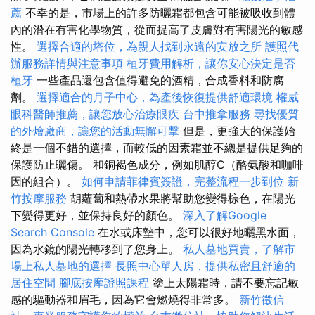
薦
不幸的是，市場上的許多防曬霜都包含可能被吸收到體
內的潛在有害化學物質，從而提高了皮膚對有害陽光的敏感
性。
選擇合適的塔位，為親人找到永遠的安放之所
護照代
辦服務詳情與注意事項
植牙費用解析，讓你安心決定是否
植牙
一些產品還包含值得避免的酒精，合成香料和防腐
劑。
選擇適合的月子中心，為產後恢復提供舒適環境
權威
眼科醫師推薦，讓您放心治療眼疾
台中推拿服務
尋找優質
的外燴廠商，讓您的活動無懈可擊
但是，更強大的保護始
終是一個不錯的選擇，而較低的因素霜並不總是提供足夠的
保護防止曬傷。 和銅褐色成分，例如肌醇C（酪氨酸和咖啡
因的組合）。
如何申請菲律賓簽證，完整流程一步到位
新
竹按摩服務
胡蘿蔔和熱帶水果將幫助您變得棕色，在陽光
下變得更好，並保持良好的顏色。
深入了解Google
Search Console
在水或床墊中，您可以很好地曬黑水面，
因為水鏡的陽光轉移到了您身上。
私人墓地買賣，了解市
場上私人墓地的選擇
長照中心單人房，提供私密且舒適的
居住空間
腳底按摩證照課程
塗上太陽霜時，請不要忘記敏
感的驅動器和眉毛，因為它會燃燒得非常多。
新竹徵信