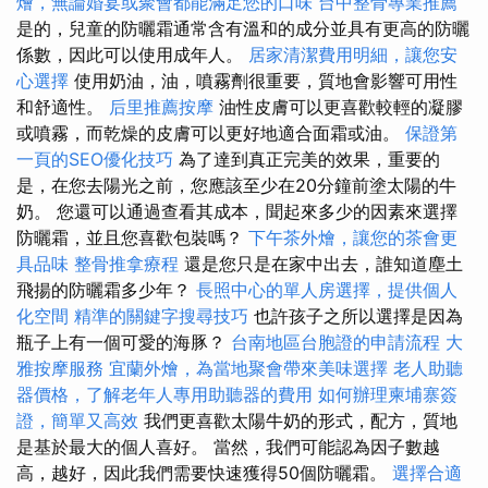
燴，無論婚宴或聚會都能滿足您的口味
台中整骨專業推薦
是的，兒童的防曬霜通常含有溫和的成分並具有更高的防曬
係數，因此可以使用成年人。
居家清潔費用明細，讓您安
心選擇
使用奶油，油，噴霧劑很重要，質地會影響可用性
和舒適性。
后里推薦按摩
油性皮膚可以更喜歡較輕的凝膠
或噴霧，而乾燥的皮膚可以更好地適合面霜或油。
保證第
一頁的SEO優化技巧
為了達到真正完美的效果，重要的
是，在您去陽光之前，您應該至少在20分鐘前塗太陽的牛
奶。 您還可以通過查看其成本，聞起來多少的因素來選擇
防曬霜，並且您喜歡包裝嗎？
下午茶外燴，讓您的茶會更
具品味
整骨推拿療程
還是您只是在家中出去，誰知道塵土
飛揚的防曬霜多少年？
長照中心的單人房選擇，提供個人
化空間
精準的關鍵字搜尋技巧
也許孩子之所以選擇是因為
瓶子上有一個可愛的海豚？
台南地區台胞證的申請流程
大
雅按摩服務
宜蘭外燴，為當地聚會帶來美味選擇
老人助聽
器價格，了解老年人專用助聽器的費用
如何辦理柬埔寨簽
證，簡單又高效
我們更喜歡太陽牛奶的形式，配方，質地
是基於最大的個人喜好。 當然，我們可能認為因子數越
高，越好，因此我們需要快速獲得50個防曬霜。
選擇合適