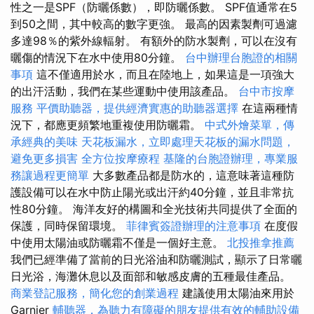
性之一是SPF（防曬係數），即防曬係數。 SPF值通常在5
到50之間，其中較高的數字更強。 最高的因素製劑可過濾
多達98％的紫外線輻射。 有額外的防水製劑，可以在沒有
曬傷的情況下在水中使用80分鐘。
台中辦理台胞證的相關
事項
這不僅適用於水，而且在陸地上，如果這是一項強大
的出汗活動，我們在某些運動中使用該產品。
台中市按摩
服務
平價助聽器，提供經濟實惠的助聽器選擇
在這兩種情
況下，都應更頻繁地重複使用防曬霜。
中式外燴菜單，傳
承經典的美味
天花板漏水，立即處理天花板的漏水問題，
避免更多損害
全方位按摩療程
基隆的台胞證辦理，專業服
務讓過程更簡單
大多數產品都是防水的，這意味著這種防
護設備可以在水中防止陽光或出汗約40分鐘，並且非常抗
性80分鐘。 海洋友好的構圖和全光技術共同提供了全面的
保護，同時保留環境。
菲律賓簽證辦理的注意事項
在度假
中使用太陽油或防曬霜不僅是一個好主意。
北投推拿推薦
我們已經準備了當前的日光浴油和防曬測試，顯示了日常曬
日光浴，海灘休息以及面部和敏感皮膚的五種最佳產品。
商業登記服務，簡化您的創業過程
建議使用太陽油來用於
Garnier
輔聽器，為聽力有障礙的朋友提供有效的輔助設備