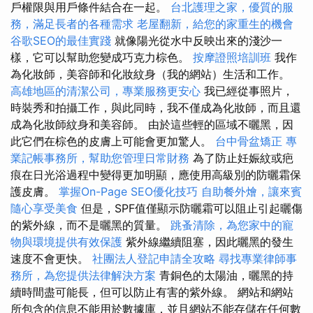
戶權限與用戶條件結合在一起。
台北護理之家，優質的服
務，滿足長者的各種需求
老屋翻新，給您的家重生的機會
谷歌SEO的最佳實踐
就像陽光從水中反映出來的淺沙一
樣，它可以幫助您變成巧克力棕色。
按摩證照培訓班
我作
為化妝師，美容師和化妝紋身（我的網站）生活和工作。
高雄地區的清潔公司，專業服務更安心
我已經從事照片，
時裝秀和拍攝工作，與此同時，我不僅成為化妝師，而且還
成為化妝師紋身和美容師。 由於這些輕的區域不曬黑，因
此它們在棕色的皮膚上可能會更加驚人。
台中骨盆矯正
專
業記帳事務所，幫助您管理日常財務
為了防止妊娠紋或疤
痕在日光浴過程中變得更加明顯，應使用高級別的防曬霜保
護皮膚。
掌握On-Page SEO優化技巧
自助餐外燴，讓來賓
隨心享受美食
但是，SPF值僅顯示防曬霜可以阻止引起曬傷
的紫外線，而不是曬黑的質量。
跳蚤清除，為您家中的寵
物與環境提供有效保護
紫外線繼續阻塞，因此曬黑的發生
速度不會更快。
社團法人登記申請全攻略
尋找專業律師事
務所，為您提供法律解決方案
青銅色的太陽油，曬黑的持
續時間盡可能長，但可以防止有害的紫外線。 網站和網站
所包含的信息不能用於數據庫，並且網站不能存儲在任何數