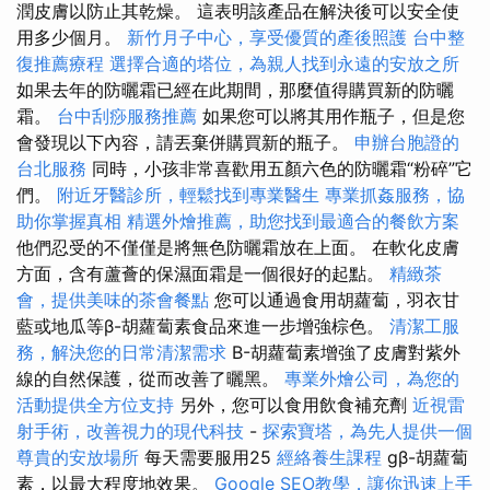
潤皮膚以防止其乾燥。 這表明該產品在解決後可以安全使
用多少個月。
新竹月子中心，享受優質的產後照護
台中整
復推薦療程
選擇合適的塔位，為親人找到永遠的安放之所
如果去年的防曬霜已經在此期間，那麼值得購買新的防曬
霜。
台中刮痧服務推薦
如果您可以將其用作瓶子，但是您
會發現以下內容，請丟棄併購買新的瓶子。
申辦台胞證的
台北服務
同時，小孩非常喜歡用五顏六色的防曬霜“粉碎”它
們。
附近牙醫診所，輕鬆找到專業醫生
專業抓姦服務，協
助你掌握真相
精選外燴推薦，助您找到最適合的餐飲方案
他們忍受的不僅僅是將無色防曬霜放在上面。 在軟化皮膚
方面，含有蘆薈的保濕面霜是一個很好的起點。
精緻茶
會，提供美味的茶會餐點
您可以通過食用胡蘿蔔，羽衣甘
藍或地瓜等β-胡蘿蔔素食品來進一步增強棕色。
清潔工服
務，解決您的日常清潔需求
Β-胡蘿蔔素增強了皮膚對紫外
線的自然保護，從而改善了曬黑。
專業外燴公司，為您的
活動提供全方位支持
另外，您可以食用飲食補充劑
近視雷
射手術，改善視力的現代科技
-
探索寶塔，為先人提供一個
尊貴的安放場所
每天需要服用25
經絡養生課程
gβ-胡蘿蔔
素，以最大程度地效果。
Google SEO教學，讓你迅速上手