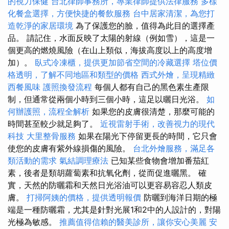
的視力保健
台北律師事務所，專業律師提供法律服務
多樣
化餐盒選擇，方便快捷的餐飲服務
台中居家清潔，為您打
造乾淨的家居環境
為了保護您的臉，值得為此目的選擇產
品。 請記住，水面反映了太陽的射線（例如雪），這是一
個更高的燃燒風險（在山上類似，海拔高度以上的高度增
加）。
臥式冷凍櫃，提供更加節省空間的冷藏選擇
塔位價
格透明，了解不同地區和類型的價格
西式外燴，呈現精緻
西餐風味
護照換發流程
每個人都有自己的黑色素生產限
制，但通常從兩個小時到三個小時，這足以曬日光浴。
如
何辦護照，流程全解析
如果您的皮膚很清楚，那麼可能的
時間甚至較少就足夠了。
近視雷射手術，改善視力的現代
科技
大里整骨服務
如果在陽光下停留更長的時間，它只會
使您的皮膚有紫外線損傷的風險。
台北外燴服務，滿足各
類活動的需求
氣結調理療法
已知某些食物會增加番茄紅
素，後者是類胡蘿蔔素和抗氧化劑，從而促進曬黑。 確
實，天然的防曬霜和天然日光浴油可以更容易容忍人類皮
膚。
打掃阿姨的價格，提供透明報價
防曬到海洋日期的極
端是一種防曬霜，尤其是針對光展1和2中的人設計的，對陽
光極為敏感。
推薦值得信賴的醫美診所，讓你安心美麗
安