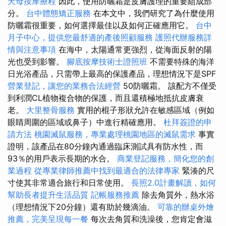
天母按摩療程
因此，使用防曬霜是皮膚護理的重要組成部
分。
台中體態矯正服務
在本文中，我們研究了為什麼使用
防曬霜很重要，如何選擇最佳以及如何正確應用它。
台中
月子中心，提供您最舒適的產後照顧服務
護照代辦服務詳
情與注意事項
在海中，太陽通常更強烈，從海面反射的陽
光也受到影響。
腳底按摩技術士證照班
不需要特殊的海洋
日光浴產品，只需帶上最高的保護產品，理想情況下是SPF
營業登記，讓您的業務合法經營
50防曬霜。 該配方不僅受
到利潤CL植物複合物的保護，而且還積極地抵抗皮膚衰
老。
大里整骨服務
實用的棍子形狀允許在敏感區域（例如
眼睛周圍的區域或鼻子）中進行精確應用。
杜拜簽證的申
請方法
桃園滅鼠服務，專業處理桃園地區的滅鼠需求
事實
證明，該產品在80分鐘內通過臨床測試具有防水性，而
93％的用戶表示長期的水合。
商業登記服務，簡化您的創
業過程
從專業律師推薦中找到最適合的法律專家
緊湊的尺
寸使其非常適合旅行和日常使用。
長照2.0計畫解讀，如何
幫助長者提升生活品質
記帳服務推薦
除去角質外，熱水浴
（理想情況下20分鐘）還有助於幾滴油。
可靠的辦桌外燴
推薦，完美呈現每一餐
每次去角質和洗澡後，您肯定會滋