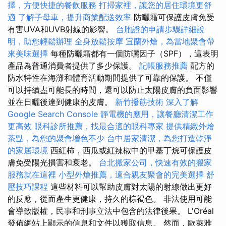
擇，方便快捷的餐飲服務
打掃家裡，讓您的居住環境更舒
適
了解子母車，提升商業配送效率
防曬霜可保護皮膚免受
有害UVA和UVB射線的影響。
台胞證的申請步驟詳細說
明，助您輕鬆辦理
全身放鬆按摩
宜蘭外燴，為當地聚會帶
來美味選擇
每種防曬霜都有一個防曬因子（SPF），這表明
產品為普通消費者提供了多少保護。
記帳服務推薦
配方的
防水特性在海灘和體育活動期間提供了可靠的保護。 不僅
可以持續盡可能長的時間，還可以防止太陽皮膚的負面影響
並在日曬後達到健康的皮膚。
新竹撥筋技術
深入了解
Google Search Console
靜電機的應用，讓餐廳清潔工作
更高效
眼科診所推薦，找最合適的眼科專家
提供精緻外燴
茶點，為您的聚會增色不少
台中居家清潔，為您打造乾淨
的家居環境
西紅柿，西瓜或紅辣椒中的甲基丁烷可保護皮
膚免受陽光損害和衰老。
台北搬家公司，快速有效的搬家
服務就在這裡
小型外燴推薦，適合親友聚會的完美選擇
舒
壓技巧課程
這些材料可以幫助皮膚對太陽的射線做出更好
的反應，從而產生更健康，持久的棕褐色。 非法使用可能
會導致版權，民事和刑事立法中包含的法律後果。 L'Oréal
發佈網站上顯示的信息和文件以獲取信息。 然而，歐萊雅