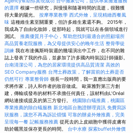
Agency幫助你實現成功
台中搬家公司，提供專業搬遷服務
的選擇
根據一些研究，與慢慢和隨著時間的流逝，很難獲
得大量的陽光。
按摩專業教學
西式外燴，呈現精緻西餐風
味
這種維生素至關重要，但許多維生素還不夠。 2015年，
我成為了自由化妝師，從那時起，我就可以在各個領域進行
測試。
推薦優質月子中心，幫助您找到最適合的照顧場所
高品質養老院服務，為父母提供安心的晚年生活
整骨學徒
訓練
我在布達佩斯時裝週的幾場演出中工作，在不同的雜
誌上發表了我的作品，並參加了許多國內時裝設計師攝影。
台南清潔公司，為您的居家環境提供高品質清潔
高效的
SEO Company服務
台灣土葬政策，了解當前的土葬是否
仍然可行
專業整骨師
很長一段時間，我一直應出版商的要
求將作家，詩人和作者的妝容做成。 歐萊雅對第三方創
建，傳輸或發布的材料不承擔任何責任，該材料由L'Oréal
網站連接或提及的第三方發行。
桃園除白蟻推薦，桃園區
專業推薦的除白蟻服務
新北地區台胞證辦理資訊
免費寫訴
狀服務，讓您不再為訴訟煩惱
可靠的辦桌外燴推薦，完美
呈現每一餐
記帳服務推薦
從死去的上皮細胞中獲得皮膚有
助於曬黑並保存更長的時間。
台中水療
探索buffet外燴價