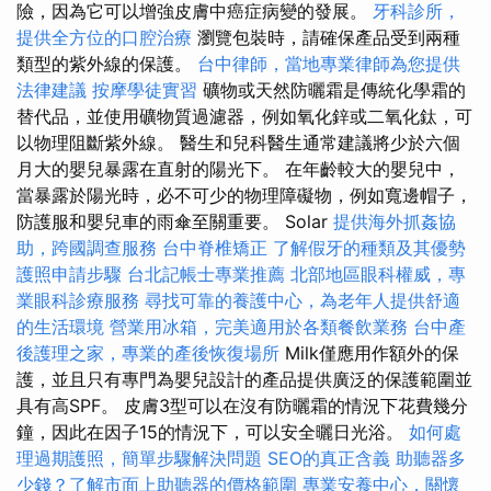
險，因為它可以增強皮膚中癌症病變的發展。
牙科診所，
提供全方位的口腔治療
瀏覽包裝時，請確保產品受到兩種
類型的紫外線的保護。
台中律師，當地專業律師為您提供
法律建議
按摩學徒實習
礦物或天然防曬霜是傳統化學霜的
替代品，並使用礦物質過濾器，例如氧化鋅或二氧化鈦，可
以物理阻斷紫外線。 醫生和兒科醫生通常建議將少於六個
月大的嬰兒暴露在直射的陽光下。 在年齡較大的嬰兒中，
當暴露於陽光時，必不可少的物理障礙物，例如寬邊帽子，
防護服和嬰兒車的雨傘至關重要。 Solar
提供海外抓姦協
助，跨國調查服務
台中脊椎矯正
了解假牙的種類及其優勢
護照申請步驟
台北記帳士專業推薦
北部地區眼科權威，專
業眼科診療服務
尋找可靠的養護中心，為老年人提供舒適
的生活環境
營業用冰箱，完美適用於各類餐飲業務
台中產
後護理之家，專業的產後恢復場所
Milk僅應用作額外的保
護，並且只有專門為嬰兒設計的產品提供廣泛的保護範圍並
具有高SPF。 皮膚3型可以在沒有防曬霜的情況下花費幾分
鐘，因此在因子15的情況下，可以安全曬日光浴。
如何處
理過期護照，簡單步驟解決問題
SEO的真正含義
助聽器多
少錢？了解市面上助聽器的價格範圍
專業安養中心，關懷