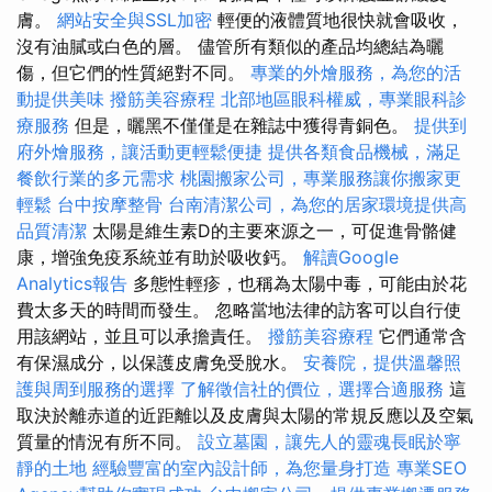
膚。
網站安全與SSL加密
輕便的液體質地很快就會吸收，
沒有油膩或白色的層。 儘管所有類似的產品均總結為曬
傷，但它們的性質絕對不同。
專業的外燴服務，為您的活
動提供美味
撥筋美容療程
北部地區眼科權威，專業眼科診
療服務
但是，曬黑不僅僅是在雜誌中獲得青銅色。
提供到
府外燴服務，讓活動更輕鬆便捷
提供各類食品機械，滿足
餐飲行業的多元需求
桃園搬家公司，專業服務讓你搬家更
輕鬆
台中按摩整骨
台南清潔公司，為您的居家環境提供高
品質清潔
太陽是維生素D的主要來源之一，可促進骨骼健
康，增強免疫系統並有助於吸收鈣。
解讀Google
Analytics報告
多態性輕疹，也稱為太陽中毒，可能由於花
費太多天的時間而發生。 忽略當地法律的訪客可以自行使
用該網站，並且可以承擔責任。
撥筋美容療程
它們通常含
有保濕成分，以保護皮膚免受脫水。
安養院，提供溫馨照
護與周到服務的選擇
了解徵信社的價位，選擇合適服務
這
取決於離赤道的近距離以及皮膚與太陽的常規反應以及空氣​​
質量的情況有所不同。
設立墓園，讓先人的靈魂長眠於寧
靜的土地
經驗豐富的室內設計師，為您量身打造
專業SEO