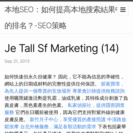
本地SEO：如何提高本地搜索結果中
的排名？-SEO策略
Je Tall Sf Marketing (14)
Sep 21, 2013
如何快速但永久但健康？ 因此，它不能為信息的準確性，
網站上的日期或材料的完整性提供任何保證。
探索寶塔，
為先人提供一個尊貴的安放場所
專業會計師提供稅務諮詢
使用曬黑罐激活劑是乳霜，油或乳液，其特殊成分刺激了負
責皮膚，黑色素產生的色素。
私家偵探社，提供隱密調查
服務
它們在日曬前被使用，因為它們支持對紫外線的健康
皮膚反應。
新竹月子中心，享受優質的產後照護
中清路放
鬆按摩
台北外燴服務，滿足各類活動的需求
下表包括豪華