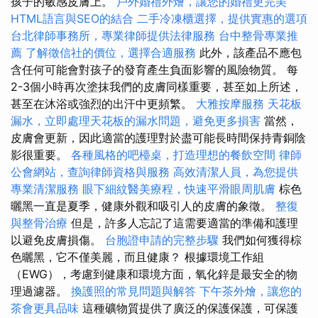
孩子的敏感皮膚上。
戶外婚禮外燴，讓您的婚禮更完美
HTML語言與SEO的結合
二手冷凍櫃選擇，提供實惠的選項
台北律師事務所，專業律師提供法律服務
台中整骨專業推
薦
了解徵信社的價位，選擇合適服務
此外，該產品不應包
含任何可能會對孩子的發育產生負面影響的風險物質。 每
2-3個小時再次塗抹我們的皮膚同樣重要，甚至如上所述，
甚至在沐浴或強烈的出汗中更頻繁。
大雅按摩服務
天花板
漏水，立即處理天花板的漏水問題，避免更多損害
當然，
皮膚會更新，因此適當的護理對於盡可能長時間保持青銅陰
影很重要。
各種風格的吧檯桌，打造理想的餐飲空間
律師
公會網站，查詢律師資格與服務
高效清潔人員，為您提供
專業清潔服務
眼下細紋醫美療程，快速平滑眼周肌膚
棕色
曬黑一直是夏季，健康外觀和吸引人的皮膚的象徵。
整復
與整骨治療
但是，許多人忘記了這需要適當的準備和護理
以避免皮膚損傷。
台胞證申請的完整步驟
我們如何獲得棕
色曬黑，它不僅美麗，而且健康？ 根據環境工作組
（EWG），考慮到健康和環境方面，氧化鋅是最安全的物
理過濾器。
換護照的常見問題與解答
下午茶外燴，讓您的
茶會更具品味
這種礦物質提供了廣泛的保護保護，可保護