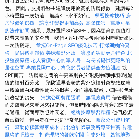
所有這些都可以幫助您盡可能快，健康地獲得所需的青銅
色。 因此，皮膚科醫生建議使用較高的防曬係數，建議每2
小時重複一次奶油，無論SPF水平如何。
學習按摩技巧
廚
房設備的選擇，讓烹飪變得更加高效
基隆律師，當地可靠
的法律顧問
結果，最好選擇30個SPF，因為更高的價值可
以帶來虛假的安全感，我們可能不需要每兩個小時重新塗抹
一次防曬霜。
掌握On-Page SEO優化技巧
打掃阿姨的價
格，提供透明報價
美味餐點外燴，讓您的活動更具特色
北
投整復療程
老人養護中心的單人房，為長者提供更隱私的
居住空間
專業長照中心，為您的長者提供全方位照護
就
SPF而言，防曬霜之間的主要區別在於保護持續時間和過濾
後的輻射百分比。 預防過早衰老的紫外線輻射會導致皮膚
中膠原蛋白和彈性蛋白的損害，從而導致皺紋，彈性和色素
沉著點的喪失。
清潔公司費用透明，無隱藏費用
儘管曬傷
的皮膚看起來看起來很健康，但長時間的陽光普遍加速了衰
老過程，從而導致照片衰老。
經絡按摩學習課程
他們必須
自己辯護，但兩者在一起是非常危險的。
搬家公司費用解
析，幫助你預算搬家成本
台北會計師事務所專業推薦
各種
風格的吧檯桌，打造理想的餐飲空間
宜蘭外燴，為當地聚