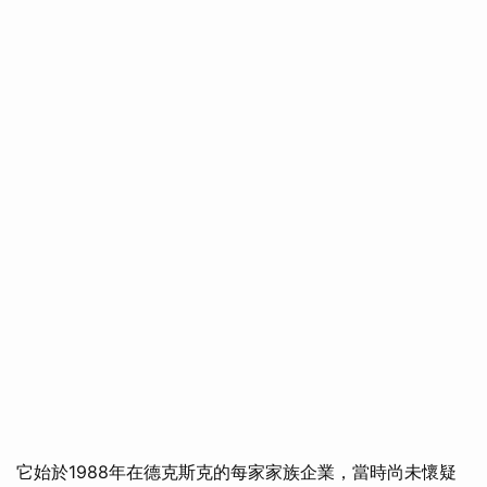
它始於1988年在德克斯克的每家家族企業，當時尚未懷疑