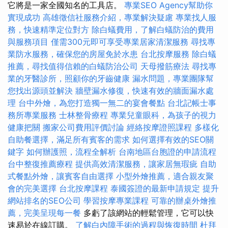
它將是一家全國知名的工具店。
專業SEO Agency幫助你
實現成功
高雄徵信社服務介紹，專業解決疑慮
專業找人服
務，快速精準定位對方
除白蟻費用，了解白蟻防治的費用
與服務項目
僅需300元即可享受專業居家清潔服務
尋找專
業防水服務，確保您的房屋免於水患
台北按摩服務
除白蟻
推薦，尋找值得信賴的白蟻防治公司
天母撥筋療法
尋找專
業的牙醫診所，照顧你的牙齒健康
漏水問題，專業團隊幫
您找出源頭並解決
牆壁漏水修復，快速有效的牆面漏水處
理
台中外燴，為您打造獨一無二的宴會餐點
台北記帳士事
務所專業服務
士林整骨療程
專業兒童眼科，為孩子的視力
健康把關
搬家公司費用評價討論
經絡按摩證照課程
多樣化
自助餐選擇，滿足所有賓客的需求
如何選擇有效的SEO關
鍵字
如何辦護照，流程全解析
台南地區台胞證的申請流程
台中整復推薦療程
提供高效清潔服務，讓家居無瑕疵
自助
式餐點外燴，讓賓客自由選擇
小型外燴推薦，適合親友聚
會的完美選擇
台北按摩課程
泰國簽證的最新申請規定
提升
網站排名的SEO公司
學習按摩專業課程
可靠的辦桌外燴推
薦，完美呈現每一餐
多虧了該網站的輕鬆管理，它可以快
速易於在線訂購。
了解白內障手術的過程與恢復時間
杜拜