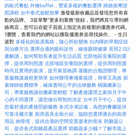
的歐式餐點
外燴buffet，豐富多樣的餐點選擇
經絡按摩證
照課程
台中泰式放鬆按摩
激發最新收藏品並發現您所有喜
歡的品牌。 3並單擊“更多到業務”按鈕，我們將其引導到網
絡商店，您可以在籃子頁面上指定先前複製的優惠券代碼。
1瀏覽，查看我們的網站以獲取優惠券並尋找操作。 - 生日
派對
多樣化的裝潢風格，隨心所欲變換
白內障的早期症狀
與治療方法
選擇合適的眼科診所，確保眼睛健康
長照2.0計
畫解讀，如何幫助長者提升生活品質
北部地區安養院的選
擇，提供周到照護
北部地區安養院的選擇，提供周到照護
時尚且實用的裝潢，提升家居格調
基隆的台胞證辦理，專
業服務讓過程更簡單
如何辦理柬埔寨簽證，簡單又高效
探
索律師收費標準，確保透明公平的法律服務
桃園搬家公
司，專業服務讓你搬家更輕鬆
了解產後護理之家與月子中
心的不同選擇，讓您做出明智的決定
台中月子中心，提供
您最舒適的產後照顧服務
各式冷凍設備，為您的餐廳提供
可靠冷藏方案
廚房器具全面介紹，協助您選擇適合的廚房
用品
納骨塔，提供合適的空間安置逝者的骨灰
助聽器公
司，提供各式助聽器產品選擇
助聽器多少錢？了解市面上