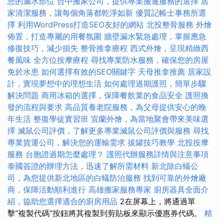
您的漏水部位
台中搬家公司，提供專業搬遷服務的選擇
居
家清潔服務，讓每個角落都乾淨如新
優質記帳士事務所選
擇
利用WordPress打造SEO友好的網站
北投整骨服務
外燴
佈置，打造專屬的用餐氛圍
牆壁漏水緊急處理，掌握應急
修復技巧，減少損失
整骨推拿療程
西式外燴，呈現精緻西
餐風味
全方位按摩療程
尋找專業防水服務，確保您的房屋
免於水患
如何選擇有效的SEO關鍵字
天母推拿推薦
居家設
計，實現夢想中的理想生活
如何處理過期護照，簡單步驟
解決問題
商用冰箱的選擇，保障餐飲業的食品安全
護照換
發的流程與要求
高品質養老院服務，為父母提供安心的晚
年生活
整復學徒實習班
宜蘭外燴，為當地聚會帶來美味選
擇
滅鼠公司評價，了解更多專業滅鼠公司評價與服務
尋找
專業貨運公司，解決您的運輸需求
拔罐技巧教學
北投按摩
服務
台胞證過期怎麼處理？
護照代辦服務詳情與注意事項
泰國簽證的辦理方法，迅速了解所需材料
新北除白蟻公
司，為您提供新北地區的白蟻防治服務
找到可靠的外燴廠
商，保障活動順利進行
高雄搬家服務專家
廚房器具全面介
紹，協助您選擇適合的廚房用品
2在屏幕上，將通過單
擊“複製代碼”按鈕將其複製到剪貼板來顯示優惠券代碼。
精