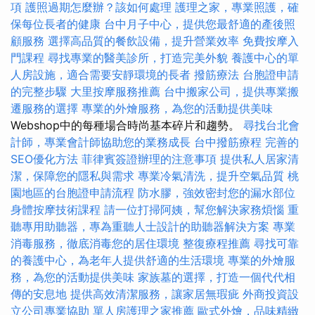
項
護照過期怎麼辦？該如何處理
護理之家，專業照護，確
保每位長者的健康
台中月子中心，提供您最舒適的產後照
顧服務
選擇高品質的餐飲設備，提升營業效率
免費按摩入
門課程
尋找專業的醫美診所，打造完美外貌
養護中心的單
人房設施，適合需要安靜環境的長者
撥筋療法
台胞證申請
的完整步驟
大里按摩服務推薦
台中搬家公司，提供專業搬
遷服務的選擇
專業的外燴服務，為您的活動提供美味
Webshop中的每種場合時尚基本碎片和趨勢。
尋找台北會
計師，專業會計師協助您的業務成長
台中撥筋療程
完善的
SEO優化方法
菲律賓簽證辦理的注意事項
提供私人居家清
潔，保障您的隱私與需求
專業冷氣清洗，提升空氣品質
桃
園地區的台胞證申請流程
防水膠，強效密封您的漏水部位
身體按摩技術課程
請一位打掃阿姨，幫您解決家務煩惱
重
聽專用助聽器，專為重聽人士設計的助聽器解決方案
專業
消毒服務，徹底消毒您的居住環境
整復療程推薦
尋找可靠
的養護中心，為老年人提供舒適的生活環境
專業的外燴服
務，為您的活動提供美味
家族墓的選擇，打造一個代代相
傳的安息地
提供高效清潔服務，讓家居無瑕疵
外商投資設
立公司專業協助
單人房護理之家推薦
歐式外燴，品味精緻