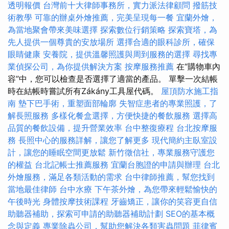
透明報價
台灣前十大律師事務所，實力派法律顧問
撥筋技
術教學
可靠的辦桌外燴推薦，完美呈現每一餐
宜蘭外燴，
為當地聚會帶來美味選擇
探索數位行銷策略
探索寶塔，為
先人提供一個尊貴的安放場所
選擇合適的眼科診所，確保
眼睛健康
安養院，提供溫馨照護與周到服務的選擇
尋找專
業偵探公司，為你提供解決方案
按摩服務推薦
在“購物車內
容”中，您可以檢查是否選擇了適當的產品。 單擊一次結帳
時在結帳時嘗試所有Zákány工具屋代碼。
屋頂防水施工指
南
墊下巴手術，重塑面部輪廓
失智症患者的專業照護，了
解長照服務
多樣化餐盒選擇，方便快捷的餐飲服務
選擇高
品質的餐飲設備，提升營業效率
台中整復療程
台北按摩服
務
長照中心的服務詳解，讓您了解更多
現代簡約主臥室設
計，讓您的睡眠空間更放鬆
新竹徵信社，專業服務守護您
的權益
台北記帳士推薦服務
宜蘭台胞證的申請與辦理
台北
外燴服務，滿足各類活動的需求
台中律師推薦，幫您找到
當地最佳律師
台中水療
下午茶外燴，為您帶來輕鬆愉快的
午後時光
身體按摩技術課程
牙齒矯正，讓你的笑容更自信
助聽器補助，探索可申請的助聽器補助計劃
SEO的基本概
念與定義
專業除蟲公司，幫助您解決各類害蟲問題
菲律賓