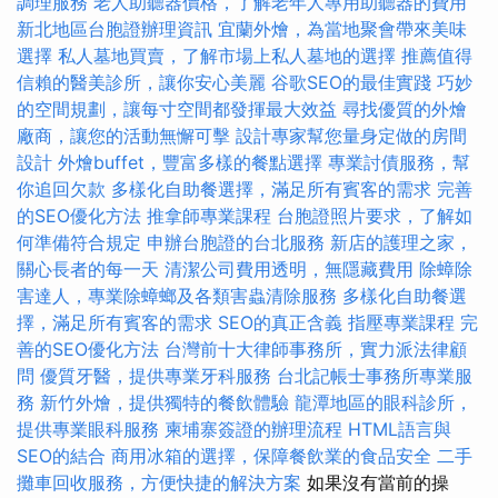
調理服務
老人助聽器價格，了解老年人專用助聽器的費用
新北地區台胞證辦理資訊
宜蘭外燴，為當地聚會帶來美味
選擇
私人墓地買賣，了解市場上私人墓地的選擇
推薦值得
信賴的醫美診所，讓你安心美麗
谷歌SEO的最佳實踐
巧妙
的空間規劃，讓每寸空間都發揮最大效益
尋找優質的外燴
廠商，讓您的活動無懈可擊
設計專家幫您量身定做的房間
設計
外燴buffet，豐富多樣的餐點選擇
專業討債服務，幫
你追回欠款
多樣化自助餐選擇，滿足所有賓客的需求
完善
的SEO優化方法
推拿師專業課程
台胞證照片要求，了解如
何準備符合規定
申辦台胞證的台北服務
新店的護理之家，
關心長者的每一天
清潔公司費用透明，無隱藏費用
除蟑除
害達人，專業除蟑螂及各類害蟲清除服務
多樣化自助餐選
擇，滿足所有賓客的需求
SEO的真正含義
指壓專業課程
完
善的SEO優化方法
台灣前十大律師事務所，實力派法律顧
問
優質牙醫，提供專業牙科服務
台北記帳士事務所專業服
務
新竹外燴，提供獨特的餐飲體驗
龍潭地區的眼科診所，
提供專業眼科服務
柬埔寨簽證的辦理流程
HTML語言與
SEO的結合
商用冰箱的選擇，保障餐飲業的食品安全
二手
攤車回收服務，方便快捷的解決方案
如果沒有當前的操