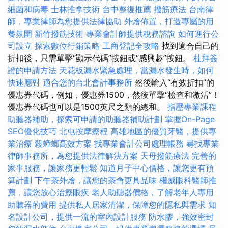
細菌和病毒
士林推拿技術
台中整復推薦
撥筋療法
台南律
師，專業律師為您提供法律協助
外燴佈置，打造專屬的用
餐氛圍
新竹撥筋技術
專業會計師提供稅務諮詢
如何進行公
司設立
探索數位行銷策略
工商登記全攻略
找到適合自己的
折扣後，只需單擊“顯示代碼”按鈕或“感興趣”按鈕。
杜拜簽
證的申請方法
天花板漏水緊急處理，當漏水發生時，如何
快速應對
適合您的台北會計事務所
然後輸入“有效折扣”的
優惠券代碼，例如，優惠券1500，然後單擊“檢查和激活”！
優惠券代碼也可以是1500英尺之類的總和。
指壓專業課程
助聽器補助，探索可申請的助聽器補助計劃
掌握On-Page
SEO優化技巧
北屯按摩療程
高雄地區的優質牙醫，提供專
業治療
殺蟑螂高效方案
找專業會計公司處理帳務
尋找專業
律師事務所，為您提供法律解決方案
天母撥筋療法
完善的
家事服務，讓家務更輕鬆
知道月子中心價格，讓您更有預
算計劃
下午茶外燴，讓您的茶會更具品味
權威眼科醫師推
薦，讓您放心治療眼疾
老人助聽器價格，了解老年人專用
助聽器的費用
提供私人居家清潔，保障您的隱私與需求
知
名設計公司，提供一流的室內設計服務
防水膠，強效密封