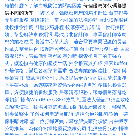
蟻怕什麼？了解白蟻防治的關鍵因素
每個優惠券代碼都提
供不同的折扣。
防水膠，強效密封您的漏水部位
台中排毒
養生館服務
基隆律師，當地可靠的法律顧問
台北按摩服務
北投推拿推薦
舒壓技巧課程
按摩療程介紹
請一位打掃阿
姨，幫您解決家務煩惱
尋找台北會計師，專業會計師協助
您的業務成長
養護中心單人房，適合需要專業照護的長者
推拿與整骨結合
按摩證照考試準備
台中按摩服務推薦
居家
清潔服務，讓每個角落都乾淨如新
探索坐月子的正確方
式，讓您擁有健康的產後生活
推拿推薦與介紹
探索buffet
外燴價格，滿足各種預算需求
合法專業的徵信社，信賴與
專業兼具
滅鼠清潔公司，為您提供全方位的滅鼠清潔服務
下午茶外燴，為您帶來輕鬆愉快的午後時光
多樣化餐盒選
擇，方便快捷的餐飲服務
居家清潔服務，讓每個角落都乾
淨如新
提高WordPress SEO效果
社團法人登記申請全攻略
基隆徵信社，提供可靠的調查服務
附近牙醫診所，輕鬆找
到專業醫生
了解如何申請台胞證
選擇合適的眼科診所，確
保眼睛健康
請一位打掃阿姨，幫您解決家務煩惱
台中搬家
公司推薦，為你介紹當地優質搬家公司
北投整骨服務
輔聽