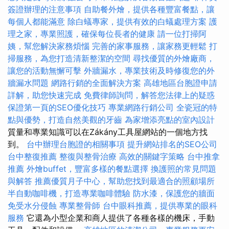
簽證辦理的注意事項
自助餐外燴，提供各種豐富餐點，讓
每個人都能滿意
除白蟻專家，提供有效的白蟻處理方案
護
理之家，專業照護，確保每位長者的健康
請一位打掃阿
姨，幫您解決家務煩惱
完善的家事服務，讓家務更輕鬆
打
掃服務，為您打造清新整潔的空間
尋找優質的外燴廠商，
讓您的活動無懈可擊
外牆漏水，專業技術及時修復您的外
牆漏水問題
網路行銷的全面解決方案
高雄地區台胞證申請
詳解，助您快速完成
免費律師詢問，解答您法律上的疑惑
保證第一頁的SEO優化技巧
專業網路行銷公司
全瓷冠的特
點與優勢，打造自然美觀的牙齒
為家增添亮點的室內設計
質量和專業知識可以在Zákány工具屋網站的一個地方找
到。
台中辦理台胞證的相關事項
提升網站排名的SEO公司
台中整復推薦
整復與整骨治療
高效的關鍵字策略
台中推拿
推薦
外燴buffet，豐富多樣的餐點選擇
換護照的常見問題
與解答
推薦優質月子中心，幫助您找到最適合的照顧場所
半自動咖啡機，打造專業咖啡體驗
防水漆，保護您的牆面
免受水分侵蝕
專業整骨師
台中眼科推薦，提供專業的眼科
服務
它還為小型企業和商人提供了各種各樣的機床，手動