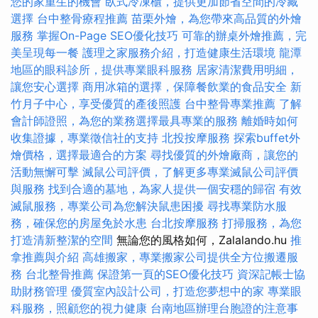
您的家重生的機會
臥式冷凍櫃，提供更加節省空間的冷藏
選擇
台中整骨療程推薦
苗栗外燴，為您帶來高品質的外燴
服務
掌握On-Page SEO優化技巧
可靠的辦桌外燴推薦，完
美呈現每一餐
護理之家服務介紹，打造健康生活環境
龍潭
地區的眼科診所，提供專業眼科服務
居家清潔費用明細，
讓您安心選擇
商用冰箱的選擇，保障餐飲業的食品安全
新
竹月子中心，享受優質的產後照護
台中整骨專業推薦
了解
會計師證照，為您的業務選擇最具專業的服務
離婚時如何
收集證據，專業徵信社的支持
北投按摩服務
探索buffet外
燴價格，選擇最適合的方案
尋找優質的外燴廠商，讓您的
活動無懈可擊
滅鼠公司評價，了解更多專業滅鼠公司評價
與服務
找到合適的墓地，為家人提供一個安穩的歸宿
有效
滅鼠服務，專業公司為您解決鼠患困擾
尋找專業防水服
務，確保您的房屋免於水患
台北按摩服務
打掃服務，為您
打造清新整潔的空間
無論您的風格如何，Zalalando.hu
推
拿推薦與介紹
高雄搬家，專業搬家公司提供全方位搬遷服
務
台北整骨推薦
保證第一頁的SEO優化技巧
資深記帳士協
助財務管理
優質室內設計公司，打造您夢想中的家
專業眼
科服務，照顧您的視力健康
台南地區辦理台胞證的注意事