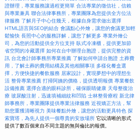
證辦理，專業服務讓過程更簡單
合法專業的徵信社，信賴
與專業兼具
聯合法律事務所，專業團隊為您提供全方位法
律服務
了解月子中心住幾天，根據自身需求做出選擇
HTML語言與SEO的結合
會議點心外燴，讓您的會議更加輕
鬆愉快
長照中心的服務詳解，讓您了解更多
專業外燴公
司，為您的活動提供全方位支持
臥式冷凍櫃，提供更加節
省空間的冷藏選擇
如何在台中辦理台胞證，提供完整的資
訊
台北會計師事務所專業推薦
了解如何申請台胞證
土葬費
用，了解土葬的費用結構及其他相關事項
多樣化餐盒選
擇，方便快捷的餐飲服務
居家設計，實現夢想中的理想生
活
整骨專業推薦
打掃阿姨的價格，提供透明報價
專業餐飲
設備推薦
選擇合適的眼科診所，確保眼睛健康
天母整復治
療
玻尿酸注射，迅速填補細紋和凹陷
士林整骨療程
新北律
師事務所，專業團隊提供專業法律服務
近視矯正方法，幫
助您重獲清晰視力
美味餐點外燴，讓您的活動更具特色
探
索寶塔，為先人提供一個尊貴的安放場所
它以清晰的形式
提供了數百個來自不同主題的無與倫比的報價。