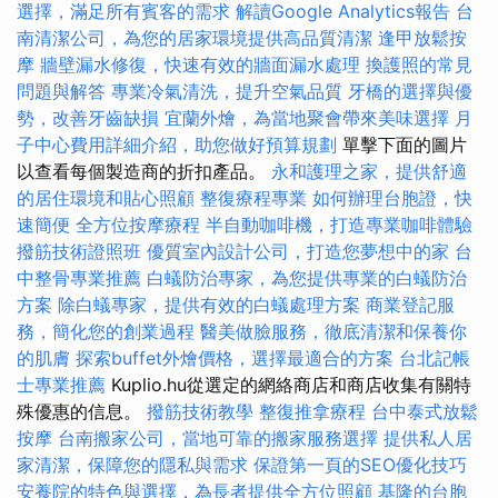
選擇，滿足所有賓客的需求
解讀Google Analytics報告
台
南清潔公司，為您的居家環境提供高品質清潔
逢甲放鬆按
摩
牆壁漏水修復，快速有效的牆面漏水處理
換護照的常見
問題與解答
專業冷氣清洗，提升空氣品質
牙橋的選擇與優
勢，改善牙齒缺損
宜蘭外燴，為當地聚會帶來美味選擇
月
子中心費用詳細介紹，助您做好預算規劃
單擊下面的圖片
以查看每個製造商的折扣產品。
永和護理之家，提供舒適
的居住環境和貼心照顧
整復療程專業
如何辦理台胞證，快
速簡便
全方位按摩療程
半自動咖啡機，打造專業咖啡體驗
撥筋技術證照班
優質室內設計公司，打造您夢想中的家
台
中整骨專業推薦
白蟻防治專家，為您提供專業的白蟻防治
方案
除白蟻專家，提供有效的白蟻處理方案
商業登記服
務，簡化您的創業過程
醫美做臉服務，徹底清潔和保養你
的肌膚
探索buffet外燴價格，選擇最適合的方案
台北記帳
士專業推薦
Kuplio.hu從選定的網絡商店和商店收集有關特
殊優惠的信息。
撥筋技術教學
整復推拿療程
台中泰式放鬆
按摩
台南搬家公司，當地可靠的搬家服務選擇
提供私人居
家清潔，保障您的隱私與需求
保證第一頁的SEO優化技巧
安養院的特色與選擇，為長者提供全方位照顧
基隆的台胞