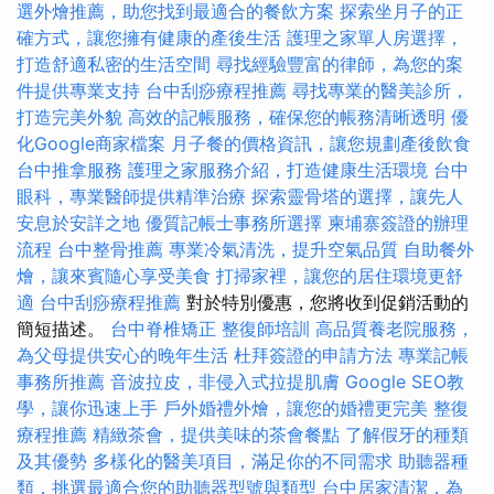
選外燴推薦，助您找到最適合的餐飲方案
探索坐月子的正
確方式，讓您擁有健康的產後生活
護理之家單人房選擇，
打造舒適私密的生活空間
尋找經驗豐富的律師，為您的案
件提供專業支持
台中刮痧療程推薦
尋找專業的醫美診所，
打造完美外貌
高效的記帳服務，確保您的帳務清晰透明
優
化Google商家檔案
月子餐的價格資訊，讓您規劃產後飲食
台中推拿服務
護理之家服務介紹，打造健康生活環境
台中
眼科，專業醫師提供精準治療
探索靈骨塔的選擇，讓先人
安息於安詳之地
優質記帳士事務所選擇
柬埔寨簽證的辦理
流程
台中整骨推薦
專業冷氣清洗，提升空氣品質
自助餐外
燴，讓來賓隨心享受美食
打掃家裡，讓您的居住環境更舒
適
台中刮痧療程推薦
對於特別優惠，您將收到促銷活動的
簡短描述。
台中脊椎矯正
整復師培訓
高品質養老院服務，
為父母提供安心的晚年生活
杜拜簽證的申請方法
專業記帳
事務所推薦
音波拉皮，非侵入式拉提肌膚
Google SEO教
學，讓你迅速上手
戶外婚禮外燴，讓您的婚禮更完美
整復
療程推薦
精緻茶會，提供美味的茶會餐點
了解假牙的種類
及其優勢
多樣化的醫美項目，滿足你的不同需求
助聽器種
類，挑選最適合您的助聽器型號與類型
台中居家清潔，為