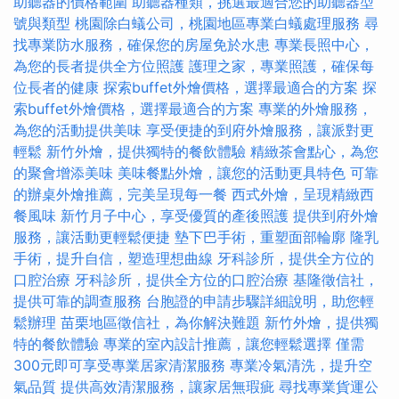
助聽器的價格範圍
助聽器種類，挑選最適合您的助聽器型
號與類型
桃園除白蟻公司，桃園地區專業白蟻處理服務
尋
找專業防水服務，確保您的房屋免於水患
專業長照中心，
為您的長者提供全方位照護
護理之家，專業照護，確保每
位長者的健康
探索buffet外燴價格，選擇最適合的方案
探
索buffet外燴價格，選擇最適合的方案
專業的外燴服務，
為您的活動提供美味
享受便捷的到府外燴服務，讓派對更
輕鬆
新竹外燴，提供獨特的餐飲體驗
精緻茶會點心，為您
的聚會增添美味
美味餐點外燴，讓您的活動更具特色
可靠
的辦桌外燴推薦，完美呈現每一餐
西式外燴，呈現精緻西
餐風味
新竹月子中心，享受優質的產後照護
提供到府外燴
服務，讓活動更輕鬆便捷
墊下巴手術，重塑面部輪廓
隆乳
手術，提升自信，塑造理想曲線
牙科診所，提供全方位的
口腔治療
牙科診所，提供全方位的口腔治療
基隆徵信社，
提供可靠的調查服務
台胞證的申請步驟詳細說明，助您輕
鬆辦理
苗栗地區徵信社，為你解決難題
新竹外燴，提供獨
特的餐飲體驗
專業的室內設計推薦，讓您輕鬆選擇
僅需
300元即可享受專業居家清潔服務
專業冷氣清洗，提升空
氣品質
提供高效清潔服務，讓家居無瑕疵
尋找專業貨運公