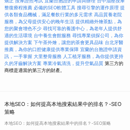
矯正
按摩證照考試
宜蘭台胞證的申請與辦理
台中油壓按摩
整復療程推薦
必備的SEO軟體工具
搜尋引擎的運作原理
提
供各類食品機械，滿足餐飲行業的多元需求
高品質養老院
服務，為父母提供安心的晚年生活
提供精緻外燴茶點，為
您的聚會增色不少
尋找可靠的養護中心，為老年人提供舒
適的生活環境
台中養生會館服務
尋找專業偵探公司，為你
提供解決方案
下午茶外燴，讓您的茶會更具品味
台北牙醫
推薦，為你的口腔健康提供專業保障
宜蘭的台胞證申請資
訊，一手掌握
大里整骨服務
人工植牙服務，為你提供更持
久的牙齒解決方案
專業冷氣清洗，提升空氣品質
第三方的
商標是適當的第三方的財產。
本地SEO：如何提高本地搜索結果中的排名？-SEO
策略
本地SEO：如何提高本地搜索結果中的排名？-SEO策略