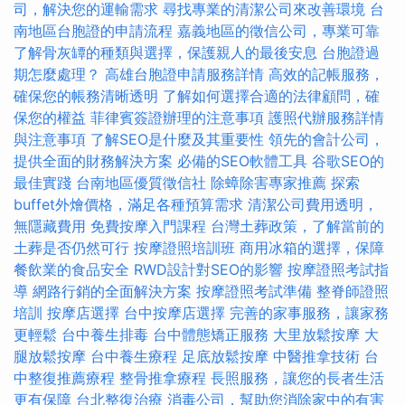
司，解決您的運輸需求
尋找專業的清潔公司來改善環境
台
南地區台胞證的申請流程
嘉義地區的徵信公司，專業可靠
了解骨灰罈的種類與選擇，保護親人的最後安息
台胞證過
期怎麼處理？
高雄台胞證申請服務詳情
高效的記帳服務，
確保您的帳務清晰透明
了解如何選擇合適的法律顧問，確
保您的權益
菲律賓簽證辦理的注意事項
護照代辦服務詳情
與注意事項
了解SEO是什麼及其重要性
領先的會計公司，
提供全面的財務解決方案
必備的SEO軟體工具
谷歌SEO的
最佳實踐
台南地區優質徵信社
除蟑除害專家推薦
探索
buffet外燴價格，滿足各種預算需求
清潔公司費用透明，
無隱藏費用
免費按摩入門課程
台灣土葬政策，了解當前的
土葬是否仍然可行
按摩證照培訓班
商用冰箱的選擇，保障
餐飲業的食品安全
RWD設計對SEO的影響
按摩證照考試指
導
網路行銷的全面解決方案
按摩證照考試準備
整脊師證照
培訓
按摩店選擇
台中按摩店選擇
完善的家事服務，讓家務
更輕鬆
台中養生排毒
台中體態矯正服務
大里放鬆按摩
大
腿放鬆按摩
台中養生療程
足底放鬆按摩
中醫推拿技術
台
中整復推薦療程
整骨推拿療程
長照服務，讓您的長者生活
更有保障
台北整復治療
消毒公司，幫助您消除家中的有害