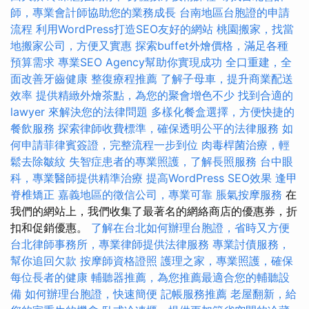
師，專業會計師協助您的業務成長
台南地區台胞證的申請
流程
利用WordPress打造SEO友好的網站
桃園搬家，找當
地搬家公司，方便又實惠
探索buffet外燴價格，滿足各種
預算需求
專業SEO Agency幫助你實現成功
全口重建，全
面改善牙齒健康
整復療程推薦
了解子母車，提升商業配送
效率
提供精緻外燴茶點，為您的聚會增色不少
找到合適的
lawyer 來解決您的法律問題
多樣化餐盒選擇，方便快捷的
餐飲服務
探索律師收費標準，確保透明公平的法律服務
如
何申請菲律賓簽證，完整流程一步到位
肉毒桿菌治療，輕
鬆去除皺紋
失智症患者的專業照護，了解長照服務
台中眼
科，專業醫師提供精準治療
提高WordPress SEO效果
逢甲
脊椎矯正
嘉義地區的徵信公司，專業可靠
脹氣按摩服務
在
我們的網站上，我們收集了最著名的網絡商店的優惠券，折
扣和促銷優惠。
了解在台北如何辦理台胞證，省時又方便
台北律師事務所，專業律師提供法律服務
專業討債服務，
幫你追回欠款
按摩師資格證照
護理之家，專業照護，確保
每位長者的健康
輔聽器推薦，為您推薦最適合您的輔聽設
備
如何辦理台胞證，快速簡便
記帳服務推薦
老屋翻新，給