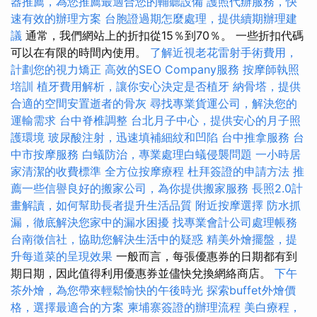
器推薦，為您推薦最適合您的輔聽設備
護照代辦服務，快
速有效的辦理方案
台胞證過期怎麼處理，提供續期辦理建
議
通常，我們網站上的折扣從15％到70％。 一些折扣代碼
可以在有限的時間內使用。
了解近視老花雷射手術費用，
計劃您的視力矯正
高效的SEO Company服務
按摩師執照
培訓
植牙費用解析，讓你安心決定是否植牙
納骨塔，提供
合適的空間安置逝者的骨灰
尋找專業貨運公司，解決您的
運輸需求
台中脊椎調整
台北月子中心，提供安心的月子照
護環境
玻尿酸注射，迅速填補細紋和凹陷
台中推拿服務
台
中市按摩服務
白蟻防治，專業處理白蟻侵襲問題
一小時居
家清潔的收費標準
全方位按摩療程
杜拜簽證的申請方法
推
薦一些信譽良好的搬家公司，為你提供搬家服務
長照2.0計
畫解讀，如何幫助長者提升生活品質
附近按摩選擇
防水抓
漏，徹底解決您家中的漏水困擾
找專業會計公司處理帳務
台南徵信社，協助您解決生活中的疑惑
精美外燴擺盤，提
升每道菜的呈現效果
一般而言，每張優惠券的日期都有到
期日期，因此值得利用優惠券並儘快兌換網絡商店。
下午
茶外燴，為您帶來輕鬆愉快的午後時光
探索buffet外燴價
格，選擇最適合的方案
柬埔寨簽證的辦理流程
美白療程，