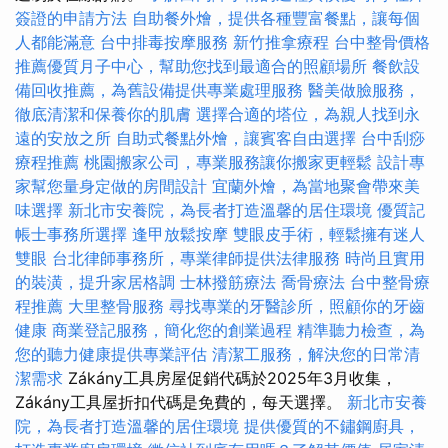
簽證的申請方法
自助餐外燴，提供各種豐富餐點，讓每個
人都能滿意
台中排毒按摩服務
新竹推拿療程
台中整骨價格
推薦優質月子中心，幫助您找到最適合的照顧場所
餐飲設
備回收推薦，為舊設備提供專業處理服務
醫美做臉服務，
徹底清潔和保養你的肌膚
選擇合適的塔位，為親人找到永
遠的安放之所
自助式餐點外燴，讓賓客自由選擇
台中刮痧
療程推薦
桃園搬家公司，專業服務讓你搬家更輕鬆
設計專
家幫您量身定做的房間設計
宜蘭外燴，為當地聚會帶來美
味選擇
新北市安養院，為長者打造溫馨的居住環境
優質記
帳士事務所選擇
逢甲放鬆按摩
雙眼皮手術，輕鬆擁有迷人
雙眼
台北律師事務所，專業律師提供法律服務
時尚且實用
的裝潢，提升家居格調
士林撥筋療法
喬骨療法
台中整骨療
程推薦
大里整骨服務
尋找專業的牙醫診所，照顧你的牙齒
健康
商業登記服務，簡化您的創業過程
精準聽力檢查，為
您的聽力健康提供專業評估
清潔工服務，解決您的日常清
潔需求
Zákány工具房屋促銷代碼於2025年3月收集，
Zákány工具屋折扣代碼是免費的，每天選擇。
新北市安養
院，為長者打造溫馨的居住環境
提供優質的不鏽鋼廚具，