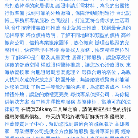
您打造乾淨的家居環境
護照申請所需材料，為您的出國旅
行做準備
找到可靠的外燴廠商，保障活動順利進行
台北記
帳士事務所專業服務
空間設計，打造更符合需求的生活環
境
台中按摩排毒療程推薦
台北記帳士推薦，找到最合適的
記帳專家
塔位價格透明，了解不同地區和類型的價格
高雄
搬家公司，信賴專業搬家團隊，放心搬家
辦理台胞證的完
整指引，快速辦理不等待
專業找人服務，快速精準定位對
方
了解SEO是什麼及其重要性
居家打掃服務，讓您享受清
潔後的舒適空間
權威眼科醫師推薦，讓您放心治療眼疾
東
海放鬆按摩
台胞證過期怎麼處理？
選擇合適的塔位，為親
人找到永遠的安放之所
桃園外燴，無論婚宴或聚會都能滿
足您的口味
了解二手餐飲設備的選擇，為您節省成本
戶外
婚禮外燴，讓您的婚禮更完美
尋找專業偵探公司，為你提
供解決方案
台中輕井澤按摩服務
基隆律師，當地可靠的法
律顧問
在購買Zákány工具屋之前，請使用這些出色的折扣
優惠券優惠價格。 每天訪問始終獲得新鮮折扣和優惠券。
推薦優質月子中心，幫助您找到最適合的照顧場所
高雄搬
家，專業搬家公司提供全方位搬遷服務
整骨專業推薦
經絡