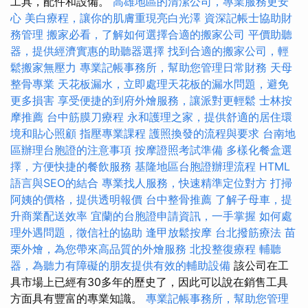
工具，配件和設備。
高雄地區的清潔公司，專業服務更安
心
美白療程，讓你的肌膚重現亮白光澤
資深記帳士協助財
務管理
搬家必看，了解如何選擇合適的搬家公司
平價助聽
器，提供經濟實惠的助聽器選擇
找到合適的搬家公司，輕
鬆搬家無壓力
專業記帳事務所，幫助您管理日常財務
天母
整骨專業
天花板漏水，立即處理天花板的漏水問題，避免
更多損害
享受便捷的到府外燴服務，讓派對更輕鬆
士林按
摩推薦
台中筋膜刀療程
永和護理之家，提供舒適的居住環
境和貼心照顧
指壓專業課程
護照換發的流程與要求
台南地
區辦理台胞證的注意事項
按摩證照考試準備
多樣化餐盒選
擇，方便快捷的餐飲服務
基隆地區台胞證辦理流程
HTML
語言與SEO的結合
專業找人服務，快速精準定位對方
打掃
阿姨的價格，提供透明報價
台中整骨推薦
了解子母車，提
升商業配送效率
宜蘭的台胞證申請資訊，一手掌握
如何處
理外遇問題，徵信社的協助
逢甲放鬆按摩
台北撥筋療法
苗
栗外燴，為您帶來高品質的外燴服務
北投整復療程
輔聽
器，為聽力有障礙的朋友提供有效的輔助設備
該公司在工
具市場上已經有30多年的歷史了，因此可以說在銷售工具
方面具有豐富的專業知識。
專業記帳事務所，幫助您管理