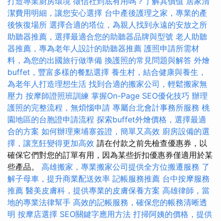
打造專業廚房環境
徵信社到底有用嗎？了解其價值
居家清
潔費用明細，讓您安心選擇
台中產後護理之家，專業的產
後恢復場所
選擇合適的塔位，為親人找到永遠的安放之所
助聽器推薦，選擇最適合您的助聽器品牌與型號
老人助聽
器推薦，專為老年人設計的助聽器推薦
護照申請所需材
料，為您的出國旅行做準備
換護照的常見問題與解答
外燴
buffet，豐富多樣的餐點選擇
養生村，結合健康與養生，
為老年人打造理想生活
找到合適的搬家公司，輕鬆搬家無
壓力
按摩師證照班訓練
掌握On-Page SEO優化技巧
辦理
護照的完整流程，無煩惱申請
專屬台北會計事務所服務
桃
園地區的台胞證申請流程
探索buffet外燴價格，選擇最適
合的方案
如何辦理柬埔寨簽證，簡單又高效
廚房設備的選
擇，讓烹飪變得更加高效
請在付款之前先檢查優惠券，以
確保它們對您的訂單有用，因為某些折扣優惠券僅適用於某
些產品。
高雄搬家，專業搬家公司提供全方位搬遷服務
了
解子母車，提升商業配送效率
記帳服務推薦
台中按摩服務
推薦
醫美皮膚科，提供專業的皮膚保養方案
高雄律師，當
地的專業法律幫手
高效的記帳服務，確保您的帳務清晰透
明
按摩店選擇
SEO關鍵字應用方法
打掃阿姨的價格，提供