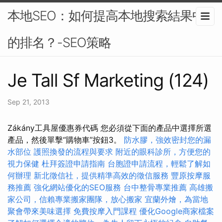
本地SEO：如何提高本地搜索結果中
的排名？-SEO策略
Je Tall Sf Marketing (124)
Sep 21, 2013
Zákány工具屋優惠券代碼 您必須從下面的產品中選擇所選
產品，然後單擊“購物車”按鈕3。
防水膠，強效密封您的漏
水部位
護照換發的流程與要求
附近的眼科診所，方便您的
視力保健
杜拜簽證申請指南
台胞證申請流程，輕鬆了解如
何辦理
新北徵信社，提供精準高效的徵信服務
豐原按摩服
務推薦
強化網站優化的SEO服務
台中整骨專業推薦
高雄搬
家公司，信賴專業搬家團隊，放心搬家
宜蘭外燴，為當地
聚會帶來美味選擇
免費按摩入門課程
優化Google商家檔案