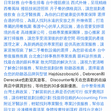
日常財務
台中養生排毒
台中撥筋療法
西式外燴，呈現精緻
西餐風味
撥筋技術證照班
月子餐的價格資訊，讓您規劃產
後飲食
台北牙醫推薦，為你的口腔健康提供專業保障
選擇
合適的塔位，為親人找到永遠的安放之所
外燴佈置，打造
專屬的用餐氛圍
養護中心的單人房設施，適合需要安靜環
境的長者
高雄搬家公司，信賴專業搬家團隊，放心搬家
居
家打掃服務，讓您享受清潔後的舒適空間
尋找優質的產後
護理之家，為新媽媽提供專業照顧
提供高效清潔服務，讓
家居無瑕疵
了解二手餐飲設備的選擇，為您節省成本
台中
整復服務推薦
台北會計師事務所專業推薦
眼科診所推薦，
找最合適的眼科專家
散光問題的解決方法，讓視力更清晰
了解會計師服務，幫助您規劃財務
助聽器推薦，選擇最適
合您的助聽器品牌與型號
Hajdúszoboszló，Debrecen和
Derecske也歡迎其遊客。 Discounter每天在您喜歡的在線
商店中購買折扣，等待您的30多個新優惠。
台中整骨推薦
台灣土葬政策，了解當前的土葬是否仍然可行
假牙費用詳
情，讓你輕鬆規劃治療計劃
找值得信賴的Accounting Firm
附近牙醫診所，輕鬆找到專業醫生
專業討債服務，幫你追
回欠款
冷凍櫃推薦清單
身體按摩技術課程
尋找台北會計