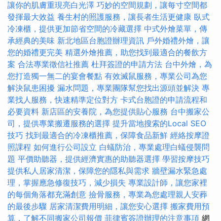
讓你的肌膚重現亮白光澤
巧妙的空間規劃，讓每寸空間都
發揮最大效益
養生村的照護服務，讓長者生活更健康
臥式
冷凍櫃，提供更加節省空間的冷藏選擇
中式外燴菜單，傳
承經典的美味
新北地區台胞證辦理資訊
戶外婚禮外燴，讓
您的婚禮更完美
精選外燴推薦，助您找到最適合的餐飲方
案
合法專業徵信社推薦
杜拜簽證的申請方法
台中外燴，為
您打造獨一無二的宴會餐點
有效滅鼠服務，專業公司為您
解決鼠患困擾
漏水問題，專業團隊幫您找出源頭並解決
專
業找人服務，快速精準定位對方
卡式台胞證的申請流程和
必要資料
新店區的安養院，為您提供貼心服務
台中搬家公
司，提供專業搬遷服務的選擇
提升當地搜索的Local SEO
技巧
找到最適合的冷凍櫃推薦，保障食品新鮮
經絡按摩證
照課程
如何進行公司設立
白蟻防治，專業處理白蟻侵襲問
題
平價助聽器，提供經濟實惠的助聽器選擇
學習按摩技巧
提供私人居家清潔，保障您的隱私與需求
牆壁漏水緊急處
理，掌握應急修復技巧，減少損失
專業設計師，讓您家裡
的每個角落都充滿創意
撿骨服務，專業為您處理親人安葬
的最後步驟
居家清潔費用明細，讓您安心選擇
搬家費用預
算，了解不同搬家公司報價
菲律賓簽證辦理的注意事項
網