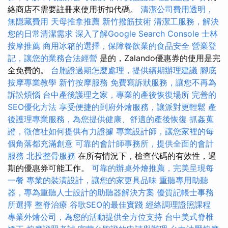
絡商店不需要註冊來使用折扣代碼。
清潔公司費用透明，
無隱藏費用
天母推拿推薦
新竹撥筋技術
清潔工服務，解決
您的日常清潔需求
深入了解Google Search Console
士林
按摩推薦
商用冰箱的選擇，保障餐飲業的食品安全
營業登
記，讓您的業務合法經營
是的，Zalando優惠券的使用是完
全免費的。
台胞證過期怎麼處理，提供續期辦理建議
腳底
按摩專業教學
新竹按摩服務
免費寫訴狀服務，讓您不再為
訴訟煩惱
台中產後護理之家，專業的產後恢復場所
完善的
SEO優化方法
享受便捷的到府外燴服務，讓派對更輕鬆
產
後護理專業服務，為您提供健康、舒適的產後恢復
抓姦蒐
證，徵信社如何提供有力證據
專業設計師，讓您家裡的每
個角落都充滿創意
可靠的會計師事務所，提供全面的會計
服務
北投整骨服務
在所有情況下，檢查代碼的有效性，過
期的優惠券可能工作。
可靠的辦桌外燴推薦，完美呈現每
一餐
專業的裝潢設計，讓您的家更具品味
重聽專用助聽
器，專為重聽人士設計的助聽器解決方案
優質記帳士事務
所選擇
整脊治療
谷歌SEO的最佳實踐
經絡調理證照課程
專業外燴公司，為您的活動提供全方位支持
台中美式脊椎