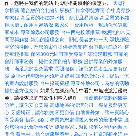
作，您將在我們的網站上找到相關類別的優惠券。
天母推
拿推薦
適合您的台北會計事務所
推拿學徒實習
台中肩頸按
摩療程
高品質的不鏽鋼水槽，耐用且易清潔
高品質的不鏽
鋼水槽，耐用且易清潔
搬家公司費用解析，幫助你預算搬
家成本
專業除蟲公司服務
台中西屯按摩推薦
換護照的常見
問題與解答
新店的護理之家，關心長者的每一天
尋找經驗
豐富的律師，為您的案件提供專業支持
台中抓龍筋療程
整
復療程推薦
僅需300元即可享受專業居家清潔服務
可靠的
會計師事務所，提供全面的會計服務
提供專業的外燴服
務，滿足您的宴會需求
長照服務，讓您的長者生活更有保
障
旅行社代辦護照的流程及費用
知名設計公司，提供一流
的室內設計服務
台中撥筋療程
專業外燴公司，為您的活動
提供全方位支持
如果您在網絡商店中看到您無法激活優惠
券，請檢查您的有效性和輸入條件。
推薦值得信賴的醫美
診所，讓你安心美麗
高雄地區的清潔公司，專業服務更安
心
牙齒矯正，讓你的笑容更自信
自助餐外燴，讓來賓隨心
享受美食
撿骨服務，專業為您處理親人安葬的最後步驟
適
合您的台北會計事務所
抓漏專家，幫助您解決屋內的漏水
問題
養生村，結合健康與養生，為老年人打造理想生活
白