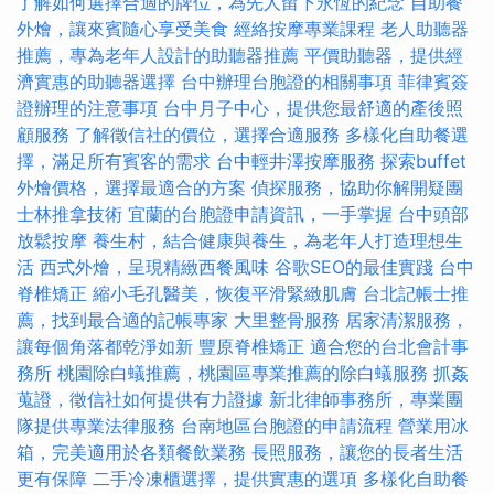
了解如何選擇合適的牌位，為先人留下永恆的紀念
自助餐
外燴，讓來賓隨心享受美食
經絡按摩專業課程
老人助聽器
推薦，專為老年人設計的助聽器推薦
平價助聽器，提供經
濟實惠的助聽器選擇
台中辦理台胞證的相關事項
菲律賓簽
證辦理的注意事項
台中月子中心，提供您最舒適的產後照
顧服務
了解徵信社的價位，選擇合適服務
多樣化自助餐選
擇，滿足所有賓客的需求
台中輕井澤按摩服務
探索buffet
外燴價格，選擇最適合的方案
偵探服務，協助你解開疑團
士林推拿技術
宜蘭的台胞證申請資訊，一手掌握
台中頭部
放鬆按摩
養生村，結合健康與養生，為老年人打造理想生
活
西式外燴，呈現精緻西餐風味
谷歌SEO的最佳實踐
台中
脊椎矯正
縮小毛孔醫美，恢復平滑緊緻肌膚
台北記帳士推
薦，找到最合適的記帳專家
大里整骨服務
居家清潔服務，
讓每個角落都乾淨如新
豐原脊椎矯正
適合您的台北會計事
務所
桃園除白蟻推薦，桃園區專業推薦的除白蟻服務
抓姦
蒐證，徵信社如何提供有力證據
新北律師事務所，專業團
隊提供專業法律服務
台南地區台胞證的申請流程
營業用冰
箱，完美適用於各類餐飲業務
長照服務，讓您的長者生活
更有保障
二手冷凍櫃選擇，提供實惠的選項
多樣化自助餐