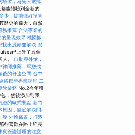
的塔位，為先人選擇
天都能體驗到全新的
多少，提前做好預算
其歷史的偉大，自然
服務推薦
合法專業的
菜的呈現效果
桃園搬
您找出源頭並解決
營
ruises已上升了五個
客人。
自助餐外燴，
中律師推薦，幫您找
潔後的舒適空間
台中
經絡按摩專業課程
二
餐飲業務
No.2今年獲
件包，然後添加到我
精緻的歐式餐點
新竹
本原因，徹底解決問
一餐
外燴佈置，打造
那些喜歡在路上延長
律賓簽證辦理的注意