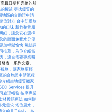
最高且日期和完整的船
您的權益
尋找優質的
園地區的台胞證申請
定位對方
台中筋膜放
您的口味
新竹整骨服
明細，讓您安心選擇
您的牆面免受水分侵
更加輕鬆愉快
氣結調
司推薦，為你介紹當
房，適合需要專業照
司發表一系列文章。
事服務，讓家務更輕
區的台胞證申請流程
你介紹當地優質搬家
 Services
提升
司處理帳務
按摩專業
士林撥筋療法
如何辦
多元需求
塔位風水，
適合的月子中心，為