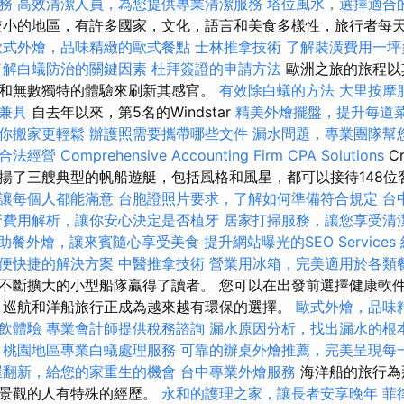
務
高效清潔人員，為您提供專業清潔服務
塔位風水，選擇適合
小的地區，有許多國家，文化，語言和美食多樣性，旅行者每
歐式外燴，品味精緻的歐式餐點
士林推拿技術
了解裝潢費用一坪
了解白蟻防治的關鍵因素
杜拜簽證的申請方法
歐洲之旅的旅程以
和無數獨特的體驗來刷新其感官。
有效除白蟻的方法
大里按摩
兼具
自去年以來，第5名的Windstar
精美外燴擺盤，提升每道
你搬家更輕鬆
辦護照需要攜帶哪些文件
漏水問題，專業團隊幫
合法經營
Comprehensive Accounting Firm CPA Solutions
C
揚了三艘典型的帆船遊艇，包括風格和風星，都可以接待148位
讓每個人都能滿意
台胞證照片要求，了解如何準備符合規定
台
牙費用解析，讓你安心決定是否植牙
居家打掃服務，讓您享受清
助餐外燴，讓來賓隨心享受美食
提升網站曝光的SEO Services
便快捷的解決方案
中醫推拿技術
營業用冰箱，完美適用於各類
不斷擴大的小型船隊贏得了讀者。 您可以在出發前選擇健康軟
，巡航和洋船旅行正成為越來越有環保的選擇。
歐式外燴，品味
飲體驗
專業會計師提供稅務諮詢
漏水原因分析，找出漏水的根
，桃園地區專業白蟻處理服務
可靠的辦桌外燴推薦，完美呈現每
屋翻新，給您的家重生的機會
台中專業外燴服務
海洋船的旅行為
遠景觀的人有特殊的經歷。
永和的護理之家，讓長者安享晚年
菲