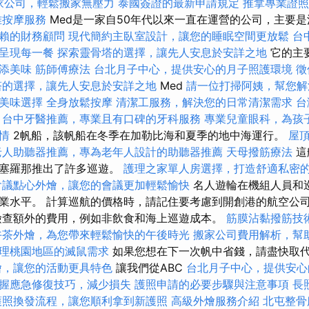
家公司，輕鬆搬家無壓力
泰國簽證的最新申請規定
推拿專業證
雅按摩服務
Med是一家自50年代以來一直在運營的公司，主要
賴的財務顧問
現代簡約主臥室設計，讓您的睡眠空間更放鬆
台
呈現每一餐
探索靈骨塔的選擇，讓先人安息於安詳之地
它的主要
添美味
筋師傅療法
台北月子中心，提供安心的月子照護環境
徵
塔的選擇，讓先人安息於安詳之地
Med
請一位打掃阿姨，幫您解
美味選擇
全身放鬆按摩
清潔工服務，解決您的日常清潔需求
台
台中牙醫推薦，專業且有口碑的牙科服務
專業兒童眼科，為孩
情
2帆船，該帆船在冬季在加勒比海和夏季的地中海運行。
屋
老人助聽器推薦，專為老年人設計的助聽器推薦
天母撥筋療法
這
巴塞羅那推出了許多巡遊。
護理之家單人房選擇，打造舒適私密
會議點心外燴，讓您的會議更加輕鬆愉快
名人遊輪在機組人員和
業水平。 計算巡航的價格時，請記住要考慮到開創港的航空公
查額外的費用，例如非飲食和海上巡遊成本。
筋膜沾黏撥筋技
午茶外燴，為您帶來輕鬆愉快的午後時光
搬家公司費用解析，幫
理桃園地區的滅鼠需求
如果您想在下一次帆中省錢，請盡快取
燴，讓您的活動更具特色
讓我們從ABC
台北月子中心，提供安心
握應急修復技巧，減少損失
護照申請的必要步驟與注意事項
長
護照換發流程，讓您順利拿到新護照
高級外燴服務介紹
北屯整