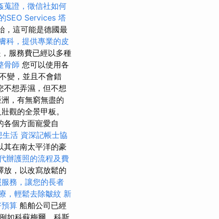
姦蒐證，徵信社如何
EO Services
塔
開始，這可能是德國最
膚科，提供專業的皮
是，服務費已經以多種
整骨師
您可以使用各
不變，並且不會錯
您不想弄濕，但不想
亞洲，有無窮無盡的
及壯觀的全景甲板。
的各個方面寵愛自
想生活
資深記帳士協
以其在南太平洋的豪
代辦護照的流程及費
釋放，以改寫放鬆的
照服務，讓您的長者
療，輕鬆去除皺紋
新
好預算
船舶公司已經
例如科蘇梅爾，科斯