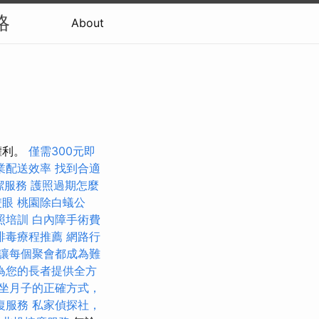
略
About
權利。
僅需300元即
業配送效率
找到合適
潔服務
護照過期怎麼
雙眼
桃園除白蟻公
照培訓
白內障手術費
排毒療程推薦
網路行
讓每個聚會都成為難
為您的長者提供全方
坐月子的正確方式，
復服務
私家偵探社，