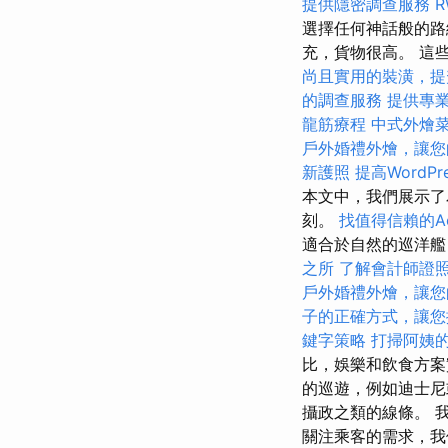
提供隱密調查服務
選擇任何神話般的路
充，貨物很高。 這
尚且實用的裝潢，提
的調查服務
提供專
龍筋療程
中式外燴
戶外婚禮外燴，讓您
新護照
提高WordPr
本文中，我們展示了
刻。
找值得信賴的Acco
適合於自然的巡洋艦
之所
了解會計師證
戶外婚禮外燴，讓您
子的正確方式，讓您
鍵字策略
打掃阿姨
比，娛樂和飲食方案
的巡遊，例如迪士尼
攝政之類的線條。 
關注乘客的需求，我