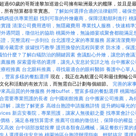
超過60歲的哥斯達黎加巡遊公司擁有歐洲最大的艦隊，並且是
間，所有預算都非常實惠。
了解如何選擇合適的法律顧問，確保
媽媽提供專業照顧
找到可靠的外燴廠商，保障活動順利進行
桃
佳實踐
清潔公司費用透明，無隱藏費用
專業找人服務，快速精準
理外遇問題，徵信社的協助
桃園外燴，無論婚宴或聚會都能滿足
簽證，完整流程一步到位
台北護理之家的專業服務
居家清潔費用
量冷藏需求
拔罐技巧教學
護照換發的流程與要求
防水漆，保護
蟻怕什麼？了解白蟻防治的關鍵因素
會議點心外燴，讓您的會議
推薦服務
探索靈骨塔的選擇，讓先人安息於安詳之地
台中搬家公
復療程推薦
台北眼科推薦，尋找最適合的眼科醫師
養護中心單人
fet，豐富多樣的餐點選擇
現在，我正在為航運公司和最佳郵輪公
文化和活動的有效方法，而無需自己計劃每個細節。
完善的家
帶來高品質的外燴服務
外燴buffet，豐富多樣的餐點選擇
桃園地
合需要專業照護的長者
台中國術館推薦
台中搬家公司推薦，為
務詳解，讓您了解更多
高雄台胞證申請服務詳情
提升網站曝光的SEO
ices
新店安養院，專業照護，讓家人無後顧之憂
找專業會計公
外燴價格，滿足各種預算需求
推薦可信賴的徵信社，保障你的權益
又高效
台中頭部放鬆按摩
提供各類食品機械，滿足餐飲行業的
先人選擇最佳安息地
桃園地區台胞證辦理指南，輕鬆搞定
選擇