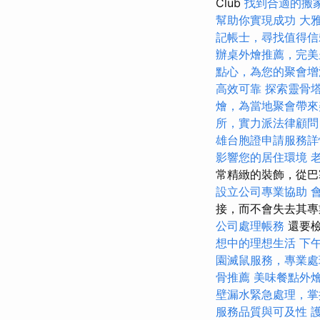
Club
找到合適的搬
幫助你實現成功
大
記帳士，尋找值得信
辦桌外燴推薦，完美
點心，為您的聚會增
高效可靠
探索靈骨
燴，為當地聚會帶來
所，實力派法律顧問
雄台胞證申請服務詳
影響您的居住環境
常精緻的裝飾，從
設立公司專業協助
接，而不會失去其專
公司處理帳務
還要檢
想中的理想生活
下
園滅鼠服務，專業處
骨推薦
美味餐點外
壁漏水緊急處理，掌
服務品質與可及性