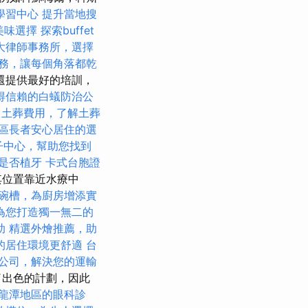
學習中心
提升當地搜
美味選擇
探索buffet
大律師事務所，選擇
務，讓每個角落都乾
還提供最好的培訓，
得信賴的白蟻防治公
土葬費用，了解土葬
區長者安心居住的選
子中心，幫助您找到
是否植牙
卡式台胞證
其位置靠近水療中
碗槽，為廚房增添實
為您打造獨一無二的
助
精選外燴推薦，助
的居住環境更舒適
台
公司，解決您的運輸
了出色的計劃，因此
龍潭地區的眼科診