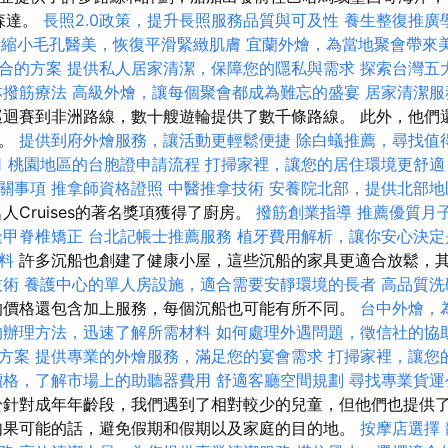
森達。
長照2.0政策，提升長照服務品質與可及性
養生整復推廣
縮小毛孔醫美，恢復平滑緊緻肌膚
宜蘭外燴，為當地聚會帶來
合的方案
提供私人居家清潔，保障您的隱私與需求
探索台灣五
林撥筋療法
高級外燴，讓每個聚會都成為難忘的盛宴
居家清潔服
迴賽到非洲路線，數十艘遊輪提供了數千條路線。 此外，他們
務。
提供到府外燴服務，讓活動更輕鬆便捷
除白蟻推薦，尋找值
司
桃園地區的台胞證申請流程
打掃家裡，讓您的居住環境更舒適
關事項
推拿師資格證照
中醫推拿技術
安養院北部，提供北部地
Cruises的著名獎項獲得了廚房。
撥筋創業指導
推薦優質月
逢甲脊椎矯正
台北記帳士推薦服務
植牙費用解析，讓你安心決定
料
許多沉船也創建了健康小屋，這些沉船的家具更適合放鬆，
技術
養護中心的單人房設施，適合需要安靜環境的長者
高品質洗
的價格還包含加上服務，每個沉船也可能有所不同。
台中外燴，
的辦理方法，迅速了解所需材料
如何處理外遇問題，徵信社的協
方案
提供專業的外燴服務，滿足您的宴會需求
打掃家裡，讓您
價格，了解市場上的助聽器費用
舒適客廳空間規劃
尋找專業貨運
針對成年年齡段，我們遇到了相對較少的兒童，但他們也提供
如果可能的話，避免假期和假期以及家庭的目的地。
按摩店選擇