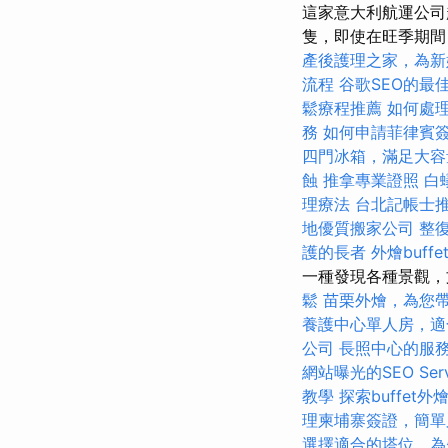
這家意大利航運公司
隻，即使在旺季期
產後護理之家，為新
流程
谷歌SEO的最
鬆療程推薦
如何處
務
如何申請菲律賓
四門冰箱，滿足大容
蝕
推拿專業證照
白
理療法
台北記帳士
地優質搬家公司
整
護的長者
外燴buf
一種發現各種景觀，
鬆
苗栗外燴，為您
養護中心單人房，適
公司
長照中心的服
網站曝光的SEO Serv
教學
探索buffet
理柬埔寨簽證，簡單
選擇適合的塔位，為