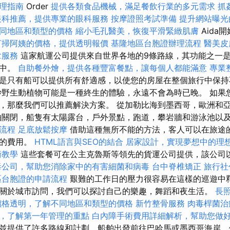
理指南
Order
提供各類食品機械，滿足餐飲行業的多元需求
抓
眼科推薦，提供專業的眼科服務
按摩證照考試準備
提升網站曝光的S
同地區和類型的價格
縮小毛孔醫美，恢復平滑緊緻肌膚
Aida
打掃阿姨的價格，提供透明報價
基隆地區台胞證辦理流程
醫美皮
拿服務
這家航運公司提供來自世界各地的9條路線，其功能之一
格中。
自助餐外燴，提供各種豐富餐點，讓每個人都能滿意
專業
是只有船可以提供所有舒適感，以使您的房屋在整個旅行中保持
妙野生動植物可能是一種終生的體驗，永遠不會為時已晚。 如果
，那麼我們可以推薦解決方案。 從加勒比海到墨西哥，歐洲和
怕關閉，船隻有太陽露台，戶外景點，跑道，攀岩牆和游泳池以
流程
足底放鬆按摩
借助這種無所不能的方法，客人可以在旅途
多的費用。
HTML語言與SEO的結合
居家設計，實現夢想中的理
術教學
這些套餐可在公主克魯斯等領先的貨運公司提供，該公司
毒公司，幫助您消除家中的有害細菌和病毒
台中脊椎矯正
旅行社
區台胞證的申請流程
艱難的工作日的壓力很容易在這樣的巡遊中
關於城市訪問，我們可以探討自己的樂趣，舞蹈和夜生活。
長
價格透明，了解不同地區和類型的價格
新竹整骨服務
肉毒桿菌治
，了解第一年管理的重點
白內障手術費用詳細解析，幫助您做
並提供了許多路線和計劃，船舶出發前往巴哈馬或墨西哥海岸，