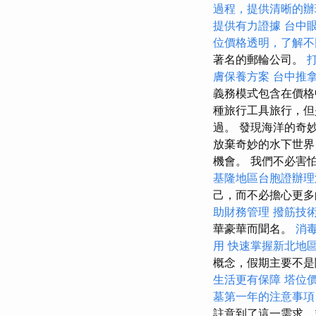
過程，提供清晰的辦
提供有力證據
台中
位價格透明，了解不
著名的郵輪公司。
膚保養方案
台中推
義務模式包含在價
種旅行工具旅行，但
過。 發現海洋的奇
放棄奇妙的水下世界
機會。 我們不必害
基隆地區台胞證辦理
己，而不必擔心更
助財務管理
撥筋技
華豪華而聞名。
消
用
快速掌握新北地
概念，假期主要不是
生活更有保障
塔位
墓第一年的注意事項
註意到了這一需求，