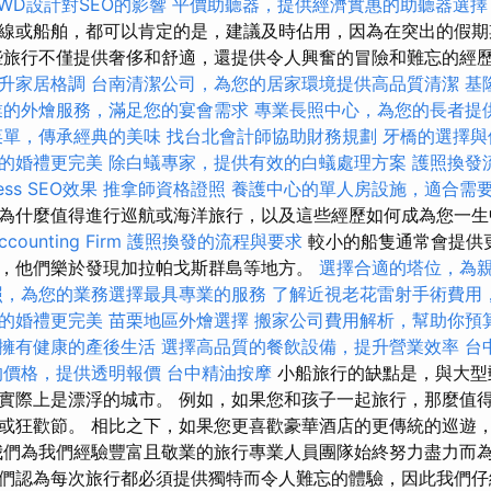
RWD設計對SEO的影響
平價助聽器，提供經濟實惠的助聽器選擇
線或船舶，都可以肯定的是，建議及時佔用，因為在突出的假期
些旅行不僅提供奢侈和舒適，還提供令人興奮的冒險和難忘的經
升家居格調
台南清潔公司，為您的居家環境提供高品質清潔
基
業的外燴服務，滿足您的宴會需求
專業長照中心，為您的長者提
菜單，傳承經典的美味
找台北會計師協助財務規劃
牙橋的選擇與
的婚禮更完美
除白蟻專家，提供有效的白蟻處理方案
護照換發
ess SEO效果
推拿師資格證照
養護中心的單人房設施，適合需
為什麼值得進行巡航或海洋旅行，以及這些經歷如何成為您一生
unting Firm
護照換發的流程與要求
較小的船隻通常會提供
，他們樂於發現加拉帕戈斯群島等地方。
選擇合適的塔位，為
照，為您的業務選擇最具專業的服務
了解近視老花雷射手術費用
的婚禮更完美
苗栗地區外燴選擇
搬家公司費用解析，幫助你預
擁有健康的產後生活
選擇高品質的餐飲設備，提升營業效率
台
的價格，提供透明報價
台中精油按摩
小船旅行的缺點是，與大型
實際上是漂浮的城市。 例如，如果您和孩子一起旅行，那麼值
或狂歡節。 相比之下，如果您更喜歡豪華酒店的更傳統的巡遊
我們為我們經驗豐富且敬業的旅行專業人員團隊始終努力盡力而為
們認為每次旅行都必須提供獨特而令人難忘的體驗，因此我們仔