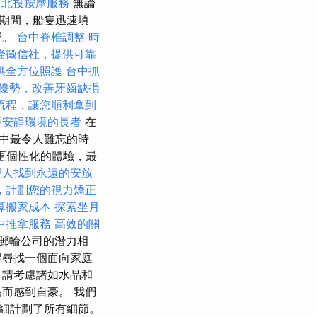
北投按摩服務
無論
期間，船隻迅速填
歷。
台中脊椎調整
時
隆徵信社，提供可靠
供全方位照護
台中抓
優勢，改善牙齒缺損
流程，讓您順利拿到
要安靜環境的長者
在
中最令人難忘的時
更個性化的體驗，最
親人找到永遠的安放
，計劃您的視力矯正
算搬家成本
探索坐月
中推拿服務
高效的關
郵輪公司的潛力相
得尋找一個面向家庭
，請考慮諸如水晶和
而感到自豪。 我們
細計劃了所有細節。