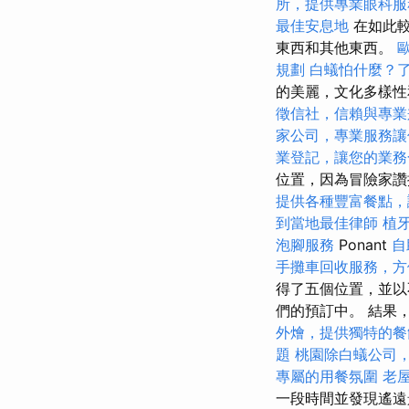
所，提供專業眼科服
最佳安息地
在如此較
東西和其他東西。
規劃
白蟻怕什麼？
的美麗，文化多樣性
徵信社，信賴與專業
家公司，專業服務讓
業登記，讓您的業務
位置，因為冒險家讚
提供各種豐富餐點，
到當地最佳律師
植
泡腳服務
Ponant
自
手攤車回收服務，方
得了五個位置，並以
們的預訂中。 結果
外燴，提供獨特的餐
題
桃園除白蟻公司
專屬的用餐氛圍
老
一段時間並發現遙