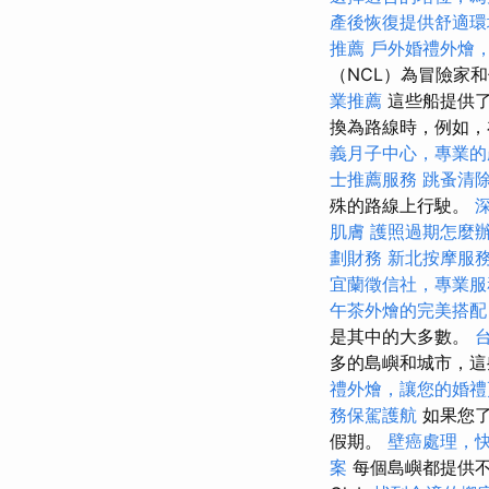
產後恢復提供舒適環
推薦
戶外婚禮外燴
（NCL）為冒險家
業推薦
這些船提供了
換為路線時，例如，
義月子中心，專業的
士推薦服務
跳蚤清
殊的路線上行駛。
深
肌膚
護照過期怎麼
劃財務
新北按摩服
宜蘭徵信社，專業服
午茶外燴的完美搭配
是其中的大多數。
多的島嶼和城市，
禮外燴，讓您的婚禮
務保駕護航
如果您了
假期。
壁癌處理，
案
每個島嶼都提供不