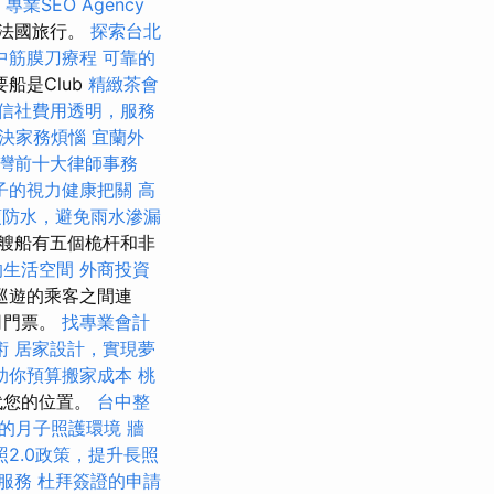
照
專業SEO Agency
是法國旅行。
探索台北
中筋膜刀療程
可靠的
船是Club
精緻茶會
信社費用透明，服務
決家務煩惱
宜蘭外
灣前十大律師事務
子的視力健康把關
高
頂防水，避免雨水滲漏
艘船有五個桅杆和非
的生活空間
外商投資
巡遊的乘客之間連
司門票。
找專業會計
術
居家設計，實現夢
助你預算搬家成本
桃
代您的位置。
台中整
的月子照護環境
牆
照2.0政策，提升長照
骨服務
杜拜簽證的申請