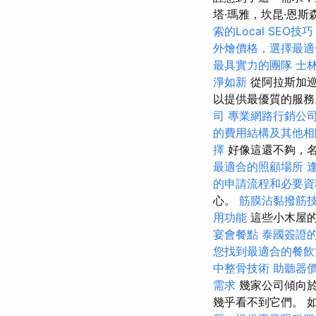
塔·瑪雅，坎昆·恩斯
索的Local SEO技巧
外燴價格，選擇最適
最具實力的團隊
士
淨如新
從阿拉斯加巡
以提供最優質的服
司
專業網路行銷公
的費用結構及其他相
擇
好像這還不夠，名人
最適合的照顧場所
的申請流程和必要資
心。
筋膜沾黏撥筋
用功能
這些小木屋
宴會餐點
泰國簽證
您找到最適合的餐飲
中整骨技術
助聽器
需求
幾家公司傾向於
幾乎看不到它們。 