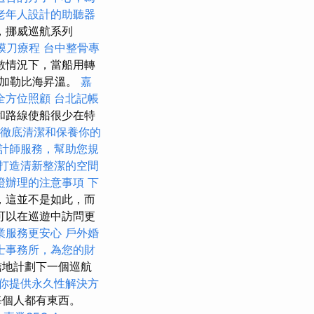
老年人設計的助聽器
，挪威巡航系列
膜刀療程
台中整骨專
數情況下，當船用轉
在加勒比海昇溫。
嘉
全方位照顧
台北記帳
和路線使船很少在特
徹底清潔和保養你的
計師服務，幫助您規
打造清新整潔的空間
證辦理的注意事項
下
，這並不是如此，而
可以在巡遊中訪問更
業服務更安心
戶外婚
士事務所，為您的財
信地計劃下一個巡航
你提供永久性解決方
每個人都有東西。