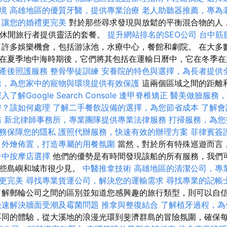
境
高雄地區的優質牙醫，提供專業治療
老人助聽器推薦，專為
，讓您的婚禮更完美
對於那些尋求發現與放鬆的平衡混合物的人
和休閒旅行者提供靈活的套餐。
提升網站排名的SEO公司
台中筋
許多娛樂機會，包括游泳池，水療中心，餐館和劇院。 在大多
在夏季地中海時期後，它們將其包括在運輸日曆中，它在冬季
產後照護服務
整骨學徒訓練
安養院的特色與選擇，為長者提供
除，為您家中的寵物與環境提供有效保護
這兩個區域之間的距離
入了解Google Search Console
逢甲脊椎矯正
醫美做臉服務，
辦？該如何處理
了解二手餐飲設備的選擇，為您節省成本
了解會
務
新北律師事務所，專業團隊提供專業法律服務
打掃服務，為您
務保障您的隱私
護照代辦服務，快速有效的辦理方案
菲律賓簽
外燴佈置，打造專屬的用餐氛圍
當然，對於所有特殊巡遊而言
台中按摩店選擇
他們的優勢是有時間發現該船的所有服務，我們
這些島嶼和城市很少見。
中醫推拿技術
高雄地區的清潔公司，專
更完美
尋找專業貨運公司，解決您的運輸需求
尋找專業的記帳
解郵輪公司之間的區別並知道您感興趣的旅行類型，則可以自
快速解決牆面受潮及霉菌問題
推拿與整復結合
了解植牙過程，為
同的體驗，從大溪地的浪漫光環到斐濟群島的冒險氛圍，確保