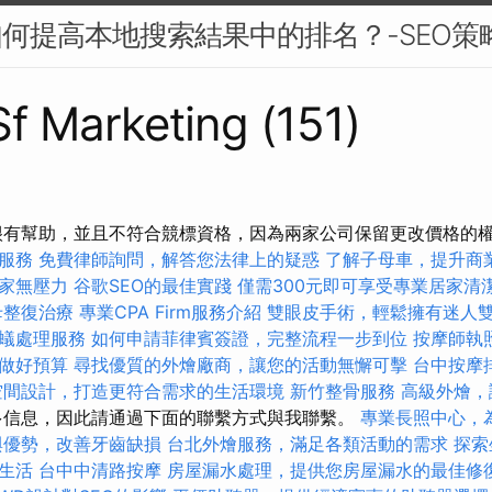
如何提高本地搜索結果中的排名？-SEO策
Sf Marketing (151)
很有幫助，並且不符合競標資格，因為兩家公司保留更改價格的
服務
免費律師詢問，解答您法律上的疑惑
了解子母車，提升商
家無壓力
谷歌SEO的最佳實踐
僅需300元即可享受專業居家清
母整復治療
專業CPA Firm服務介紹
雙眼皮手術，輕鬆擁有迷人
蟻處理服務
如何申請菲律賓簽證，完整流程一步到位
按摩師執
做好預算
尋找優質的外燴廠商，讓您的活動無懈可擊
台中按摩
空間設計，打造更符合需求的生活環境
新竹整骨服務
高級外燴，
信息，因此請通過下面的聯繫方式與我聯繫。
專業長照中心，
與優勢，改善牙齒缺損
台北外燴服務，滿足各類活動的需求
探索
生活
台中中清路按摩
房屋漏水處理，提供您房屋漏水的最佳修