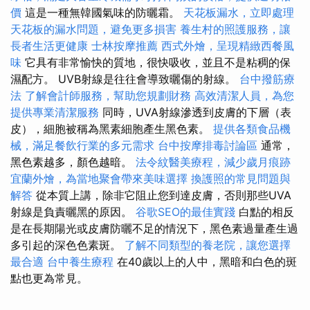
價
這是一種無韓國氣味的防曬霜。
天花板漏水，立即處理
天花板的漏水問題，避免更多損害
養生村的照護服務，讓
長者生活更健康
士林按摩推薦
西式外燴，呈現精緻西餐風
味
它具有非常愉快的質地，很快吸收，並且不是粘稠的保
濕配方。 UVB射線是往往會導致曬傷的射線。
台中撥筋療
法
了解會計師服務，幫助您規劃財務
高效清潔人員，為您
提供專業清潔服務
同時，UVA射線滲透到皮膚的下層（表
皮），細胞被稱為黑素細胞產生黑色素。
提供各類食品機
械，滿足餐飲行業的多元需求
台中按摩排毒討論區
通常，
黑色素越多，顏色越暗。
法令紋醫美療程，減少歲月痕跡
宜蘭外燴，為當地聚會帶來美味選擇
換護照的常見問題與
解答
從本質上講，除非它阻止您到達皮膚，否則那些UVA
射線是負責曬黑的原因。
谷歌SEO的最佳實踐
白點的相反
是在長期陽光或皮膚防曬不足的情況下，黑色素過量產生過
多引起的深色色素斑。
了解不同類型的養老院，讓您選擇
最合適
台中養生療程
在40歲以上的人中，黑暗和白色的斑
點也更為常見。