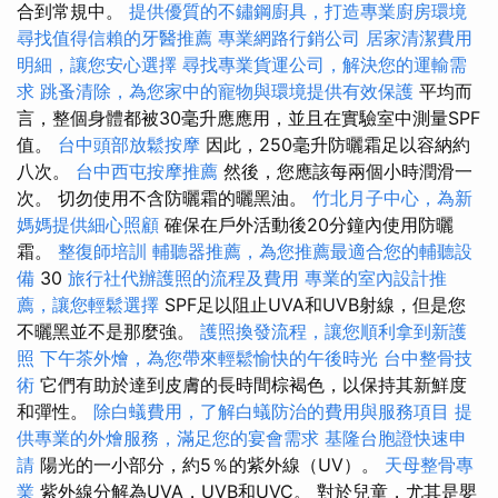
合到常規中。
提供優質的不鏽鋼廚具，打造專業廚房環境
尋找值得信賴的牙醫推薦
專業網路行銷公司
居家清潔費用
明細，讓您安心選擇
尋找專業貨運公司，解決您的運輸需
求
跳蚤清除，為您家中的寵物與環境提供有效保護
平均而
言，整個身體都被30毫升應應用，並且在實驗室中測量SPF
值。
台中頭部放鬆按摩
因此，250毫升防曬霜足以容納約
八次。
台中西屯按摩推薦
然後，您應該每兩個小時潤滑一
次。 切勿使用不含防曬霜的曬黑油。
竹北月子中心，為新
媽媽提供細心照顧
確保在戶外活動後20分鐘內使用防曬
霜。
整復師培訓
輔聽器推薦，為您推薦最適合您的輔聽設
備
30
旅行社代辦護照的流程及費用
專業的室內設計推
薦，讓您輕鬆選擇
SPF足以阻止UVA和UVB射線，但是您
不曬黑並不是那麼強。
護照換發流程，讓您順利拿到新護
照
下午茶外燴，為您帶來輕鬆愉快的午後時光
台中整骨技
術
它們有助於達到皮膚的長時間棕褐色，以保持其新鮮度
和彈性。
除白蟻費用，了解白蟻防治的費用與服務項目
提
供專業的外燴服務，滿足您的宴會需求
基隆台胞證快速申
請
陽光的一小部分，約5％的紫外線（UV）。
天母整骨專
業
紫外線分解為UVA，UVB和UVC。 對於兒童，尤其是嬰