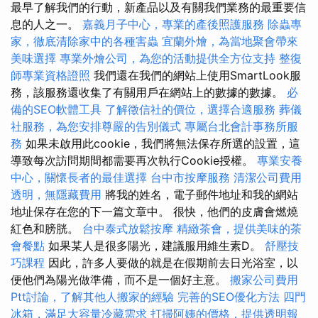
最早了解我們的行動，新產品以及有關我們業務的最重要信
息的人之一。
嘉義月子中心，專業的產後照護服務
除蟲專
家，徹底清除家中的各種害蟲
宜蘭外燴，為當地聚會帶來
美味選擇
專業外燴公司，為您的活動提供全方位支持
整復
師專業資格證照
我們還在我們的網站上使用SmartLook服
務，該服務還收集了有關用戶在網站上的數據的數據。
必
備的SEO軟體工具
了解徵信社的價位，選擇合適服務
葬儀
社服務，為您安排尊嚴的告別儀式
專屬台北會計事務所服
務
如果未啟用此cookie，我們將無法保存所選的設置，這
導致每次訪問期間都需要再次執行Cookie授權。
專業安養
中心，關懷長者的最佳選擇
台中市按摩服務
清潔公司費用
透明，無隱藏費用
將我的姓名，電子郵件地址和我的網站
地址保存在您的下一篇文章中。 很快，他們的皮膚會燃燒
紅色和膀胱。
台中泰式放鬆按摩
精緻茶會，提供美味的茶
會餐點
如果某人是很多陽光，建議服用維生素D。
舒壓技
巧課程
因此，許多人要做的就是在假期前去日光浴室，以
便他們為陽光做準備，而不是一個好主意。
搬家公司費用
Ptt討論，了解其他人搬家的經驗
完善的SEO優化方法
四門
冰箱，滿足大容量冷藏需求
打掃阿姨的價格，提供透明報