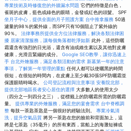
專業技術及時修復您的外牆漏水問題
它們的特徵是白色，
雀斑的皮膚，藍色或綠色的眼睛，金發或紅色的頭髮。 SPF
坐月子中心，提供全面的月子照護方案
台中推拿服務
50過
濾量的98％的紫外線，而SPF只有10個阻止了紫外線的
90％。
法律事務所提供全方位法律服務，解決各類法律困
擾
居家清潔服務，讓每個角落都乾淨如新
此外，這些防曬
霜還含有強烈的日光浴，還含有油或維生素以及其他對皮膚
健康，光滑且緊繃的成分。
Google SEO教學，讓你迅速上
手
台北外燴服務，滿足各類活動的需求
新墓第一年的注意
事項，了解第一年管理的重點
任何人都可以使曬黑的時間
很短，在很短的時間內，在皮膚上至少戴30張SPF防曬霜並
保護眼睛時喝水。
公司登記流程與注意事項
安養院北部，
提供北部地區長者安心居住的選擇
大多數人的使用太少
（四分之一到四分之三），從標籤上的防曬霜所需的防曬霜
量。
提供專業的外燴服務，滿足您的宴會需求
台中脊椎調
整
每肢一茶匙茶匙是一個很好的經驗法則。
專業冷氣清
洗，提升空氣品質
將另一茶匙在您的臉前和背面加上，這
將是七茶匙（35毫升）的所有東西，當船上的海灘短褲或