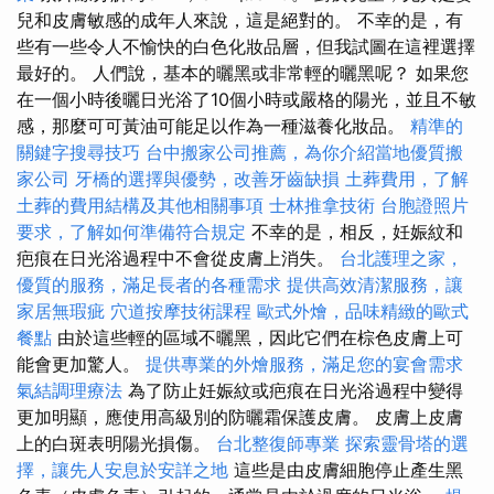
兒和皮膚敏感的成年人來說，這是絕對的。 不幸的是，有
些有一些令人不愉快的白色化妝品層，但我試圖在這裡選擇
最好的。 人們說，基本的曬黑或非常輕的曬黑呢？ 如果您
在一個小時後曬日光浴了10個小時或嚴格的陽光，並且不敏
感，那麼可可黃油可能足以作為一種滋養化妝品。
精準的
關鍵字搜尋技巧
台中搬家公司推薦，為你介紹當地優質搬
家公司
牙橋的選擇與優勢，改善牙齒缺損
土葬費用，了解
土葬的費用結構及其他相關事項
士林推拿技術
台胞證照片
要求，了解如何準備符合規定
不幸的是，相反，妊娠紋和
疤痕在日光浴過程中不會從皮膚上消失。
台北護理之家，
優質的服務，滿足長者的各種需求
提供高效清潔服務，讓
家居無瑕疵
穴道按摩技術課程
歐式外燴，品味精緻的歐式
餐點
由於這些輕的區域不曬黑，因此它們在棕色皮膚上可
能會更加驚人。
提供專業的外燴服務，滿足您的宴會需求
氣結調理療法
為了防止妊娠紋或疤痕在日光浴過程中變得
更加明顯，應使用高級別的防曬霜保護皮膚。 皮膚上皮膚
上的白斑表明陽光損傷。
台北整復師專業
探索靈骨塔的選
擇，讓先人安息於安詳之地
這些是由皮膚細胞停止產生黑