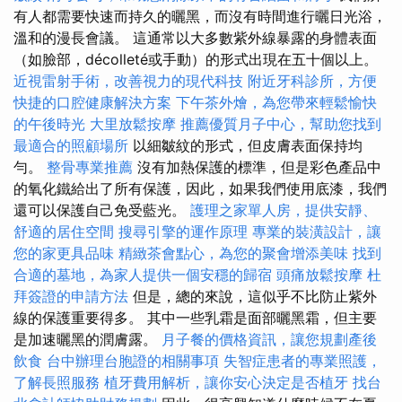
有人都需要快速而持久的曬黑，而沒有時間進行曬日光浴，
溫和的漫長會議。 這通常以大多數紫外線暴露的身體表面
（如臉部，décolleté或手動）的形式出現在五十個以上。
近視雷射手術，改善視力的現代科技
附近牙科診所，方便
快捷的口腔健康解決方案
下午茶外燴，為您帶來輕鬆愉快
的午後時光
大里放鬆按摩
推薦優質月子中心，幫助您找到
最適合的照顧場所
以細皺紋的形式，但皮膚表面保持均
勻。
整骨專業推薦
沒有加熱保護的標準，但是彩色產品中
的氧化鐵給出了所有保護，因此，如果我們使用底漆，我們
還可以保護自己免受藍光。
護理之家單人房，提供安靜、
舒適的居住空間
搜尋引擎的運作原理
專業的裝潢設計，讓
您的家更具品味
精緻茶會點心，為您的聚會增添美味
找到
合適的墓地，為家人提供一個安穩的歸宿
頭痛放鬆按摩
杜
拜簽證的申請方法
但是，總的來說，這似乎不比防止紫外
線的保護重要得多。 其中一些乳霜是面部曬黑霜，但主要
是加速曬黑的潤膚露。
月子餐的價格資訊，讓您規劃產後
飲食
台中辦理台胞證的相關事項
失智症患者的專業照護，
了解長照服務
植牙費用解析，讓你安心決定是否植牙
找台