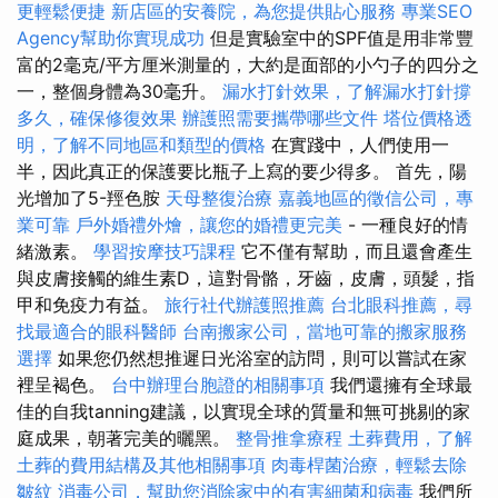
更輕鬆便捷
新店區的安養院，為您提供貼心服務
專業SEO
Agency幫助你實現成功
但是實驗室中的SPF值是用非常豐
富的2毫克/平方厘米測量的，大約是面部的小勺子的四分之
一，整個身體為30毫升。
漏水打針效果，了解漏水打針撐
多久，確保修復效果
辦護照需要攜帶哪些文件
塔位價格透
明，了解不同地區和類型的價格
在實踐中，人們使用一
半，因此真正的保護要比瓶子上寫的要少得多。 首先，陽
光增加了5-羥色胺
天母整復治療
嘉義地區的徵信公司，專
業可靠
戶外婚禮外燴，讓您的婚禮更完美
- 一種良好的情
緒激素。
學習按摩技巧課程
它不僅有幫助，而且還會產生
與皮膚接觸的維生素D，這對骨骼，牙齒，皮膚，頭髮，指
甲和免疫力有益。
旅行社代辦護照推薦
台北眼科推薦，尋
找最適合的眼科醫師
台南搬家公司，當地可靠的搬家服務
選擇
如果您仍然想推遲日光浴室的訪問，則可以嘗試在家
裡呈褐色。
台中辦理台胞證的相關事項
我們還擁有全球最
佳的自我tanning建議，以實現全球的質量和無可挑剔的家
庭成果，朝著完美的曬黑。
整骨推拿療程
土葬費用，了解
土葬的費用結構及其他相關事項
肉毒桿菌治療，輕鬆去除
皺紋
消毒公司，幫助您消除家中的有害細菌和病毒
我們所