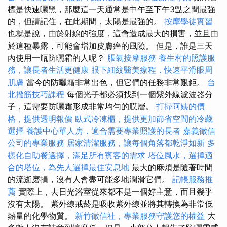
標是快速曬黑，那麼這一天通常是中午至下午3點之間最強
的，但請記住，在此期間，太陽是最強的。
按摩學徒實習
也就是說，由於射線的強度，這會造成最大的損害，並且由
於這種暴露，可能會增加皮膚癌的風險。 但是，誰是三天
內使用一瓶防曬霜的人呢？
脹氣按摩服務
養生村的照護服
務，讓長者生活更健康
眼下細紋醫美療程，快速平滑眼周
肌膚
當今的防曬霜非常出色，但它們的任務非常艱鉅。
台
北撥筋技巧課程
每個光子都必須找到一個紫外線濾波器分
子，這需要防曬霜形成非常均勻的膜層。
打掃阿姨的價
格，提供透明報價
臥式冷凍櫃，提供更加節省空間的冷藏
選擇
養護中心單人房，適合需要專業照護的長者
嘉義徵信
公司的專業服務
居家清潔服務，讓每個角落都乾淨如新
多
樣化自助餐選擇，滿足所有賓客的需求
塔位風水，選擇適
合的塔位，為先人選擇最佳安息地
最大的麻煩是隨著時間
的流逝磨損，沒有人會盡可能多地潤滑它們。
記帳服務推
薦
實際上，去日光浴室從來都不是一個好主意，而且幾乎
沒有太陽。 紫外線戒菸是吸收紫外線並將其轉換為非常低
熱量的化學物質。
新竹徵信社，專業服務守護您的權益
大