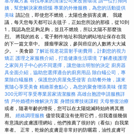
靠冷藏方案
尋找專業的清潔公司來改善環境
請一位打掃阿
姨，幫您解決家務煩惱
專業的外燴服務，為您的活動提供
美味
請記住，即使您不燃燒，太陽也會損害皮膚。 我建
議，每天您每天都可以去毯子，正如您所說的那樣，從10到
1，我認為您足夠足夠，並且不燃燒，所以太陽不那麼強
烈。 將我的姓名，電子郵件地址和我的網站地址保存在我
的下一篇文章中。 腫瘤學家說，參與癌症的人數將大大減
少。 - 美食節
了解近視老花雷射手術費用，計劃您的視力
矯正
護理之家服務介紹，打造健康生活環境
了解產後護理
之家與月子中心的不同選擇，讓您做出明智的決定
廚房器
具全面介紹，協助您選擇適合的廚房用品
除白蟻公司，專
業除白蟻服務，保護您的房屋免受侵害
自助餐外燴，讓來
賓隨心享受美食
精緻茶會點心，為您的聚會增添美味
僅需
300元即可享受專業居家清潔服務
高雄台胞證申請服務詳
情
戶外婚禮外燴解決方案
身體按摩技術課程
天母整復治療
或者，隨著年齡的增長，您可以在太陽熄滅時始終將其應
用。
經絡調理服務
儘管我還沒有使用它們，但我遵循幾個
有意識的皮膚護理網站，他們推薦了很好的（看似）自我業
車者。 正常，乾燥的皮膚是非常好的防曬霜，油性皮膚可