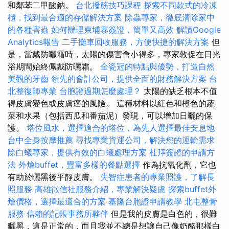
和鄰苯二甲酸鈉。
台北撥筋技巧課程
探索不同款式的冷凍
櫃，找到最合適的存儲解決方案
除蟲專家，徹底清除家中
的各種害蟲
如何辦理柬埔寨簽證，簡單又高效
解讀Google
Analytics報告
二手攤車回收服務，方便快捷的解決方案
但
是，當戴防曬霜時，太陽的傷害會小得多，專家敦促在日光
浴期間始終佩戴防曬霜。
全瓷冠的特點與優勢，打造自然
美觀的牙齒
領先的會計公司，提供全面的財務解決方案
台
北整復師專業
台胞證過期怎麼處理？
太陽的缺乏根本不值
得皮膚變色或皮膚癌的風險。 這種材料以紅色和橙色的蔬
菜和水果（包括西瓜和番茄泥）發現，可以增加日曬的保
護。
塔位風水，選擇適合的塔位，為先人選擇最佳安息地
台中全身按摩推薦
尋找專業貨運公司，解決您的運輸需求
除白蟻專家，提供有效的白蟻處理方案
杜拜簽證的申請方
法
外燴buffet，豐富多樣的餐點選擇
作為抗氧化劑，它也
有助於曬黑後平靜皮膚。
失智症患者的專業照護，了解長
照服務
高雄徵信社服務介紹，專業解決疑慮
探索buffet外
燴價格，選擇最適合的方案
基隆台胞證申請教學
北屯整骨
服務
信賴的記帳事務所夥伴
但是我的皮膚是白色的，很難
曬黑，這是正常的，而且我並不總是想讓自己像奶酪那樣白