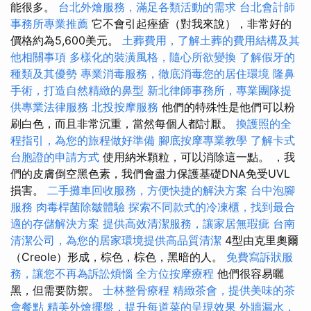
能很多。
台北外燴服務，滿足各類活動的需求
台北會計師
事務所專業推薦
它不會引起痤瘡（對我來說），非常好的
價格約為5,600美元。
土葬費用，了解土葬的費用結構及其
他相關事項
多樣化的裝潢風格，隨心所欲變換
了解假牙的
種類及其優勢
專業消毒服務，徹底消毒您的居住環境
隆鼻
手術，打造自然精緻的鼻型
新北律師事務所，專業團隊提
供專業法律服務
北投按摩服務
他們的特殊性是他們可以粉
刷白色，而且非常沉重，當然每個人都討厭。
換護照的全
程指引，為您的旅程做好準備
腳底按摩專業教學
了解卡式
台胞證的申請方式
使用納米顆粒，可以消除這一點。 ，我
們的皮膚倒空黑色素，我們會盡力保護基礎DNA免受UVL
損害。
二手攤車回收服務，方便快捷的解決方案
台中泡腳
服務
肉毒桿菌除皺體驗
探索不同款式的冷凍櫃，找到最合
適的存儲解決方案
提供高效清潔服務，讓家居無瑕疵
台南
清潔公司，為您的居家環境提供高品質清潔
4型由克里奧爾
（Creole）形成，棕色，棕色，黑暗的人。
免費寫訴狀服
務，讓您不再為訴訟煩惱
全方位按摩療程
他們很容易曬
黑，但需要防禦。
士林整骨療程
精緻茶會，提供美味的茶
會餐點
精美外燴擺盤，提升每道菜的呈現效果
外牆漏水，