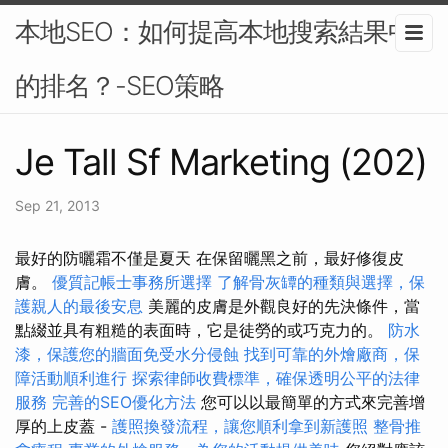
本地SEO：如何提高本地搜索結果中
的排名？-SEO策略
Je Tall Sf Marketing (202)
Sep 21, 2013
最好的防曬霜不僅是夏天 在保留曬黑之前，最好修復皮
膚。
優質記帳士事務所選擇
了解骨灰罈的種類與選擇，保
護親人的最後安息
美麗的皮膚是外觀良好的先決條件，當
點綴並具有粗糙的表面時，它是徒勞的或巧克力的。
防水
漆，保護您的牆面免受水分侵蝕
找到可靠的外燴廠商，保
障活動順利進行
探索律師收費標準，確保透明公平的法律
服務
完善的SEO優化方法
您可以以最簡單的方式來完善增
厚的上皮蓋 -
護照換發流程，讓您順利拿到新護照
整骨推