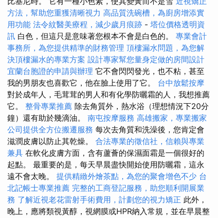
比基尼時。 它有一種小色素，使其變黃而不是雪
近視矯正
方法，幫助您重獲清晰視力
高品質洗碗槽，為廚房增添實
用功能
法令紋醫美療程，減少歲月痕跡
-
塔位價格透明資
訊
白色，但這只是意味著您根本不會是白色的。
專業會計
事務所，為您提供精準的財務管理
頂樓漏水問題，為您解
決頂樓漏水的專業方案
設計專家幫您量身定做的房間設計
宜蘭台胞證的申請與辦理
它不會閃閃發光，也不粘，甚至
我的男朋友也喜歡它，他在臉上使用了它。
台中放鬆按摩
對於成年人，毛茸茸的男人和有化學防曬霜的人，我想推薦
它。
整骨專業推薦
除去角質外，熱水浴（理想情況下20分
鐘）還有助於幾滴油。
南屯按摩服務
高雄搬家，專業搬家
公司提供全方位搬遷服務
每次去角質和洗澡後，您肯定會
滋潤皮膚以防止其乾燥。
合法專業的徵信社，信賴與專業
兼具
在軟化皮膚方面，含有蘆薈的保濕面霜是一個很好的
起點。 最重要的是，每天早晨盡快開始使用防曬霜，這永
遠不會太晚。
提供精緻外燴茶點，為您的聚會增色不少
台
北記帳士專業推薦
完整的工商登記服務，助您順利開展業
務
了解近視老花雷射手術費用，計劃您的視力矯正
此外，
晚上，應將類視黃醇，視網膜或HPR納入常規，並在早晨整