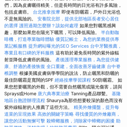
們，因為皮膚曬得精美，但是長時間的日光浴有許多風險，
包括皮膚癌。
台北推拿按摩
即使有防曬霜，戶外日光浴也
不是無風險的。
安養院北部，提供北部地區長者安心居住
的選擇
護照過期怎麼辦？該如何處理
如果您對曬黑感興
趣，那麼如果您在陽光下曬黑，可以降低風險。
半自動咖
啡機，打造專業咖啡體驗
優質記帳士，為您的業務提供專
業記帳服務
提升網站曝光的SEO Services
台中牙醫推薦，
專業且有口碑的牙科服務
這有助於避免長時間的紫外線輻
射並降低皮膚癌的風險。
產後護理專業服務，為您提供健
康、舒適的產後恢復
全口重建，全面改善牙齒健康
台中脊
椎調整
根據美國皮膚病學學院的說法，防止曬黑和防曬的
最佳防曬霜是寬闊的SPF
經絡按摩學習課程
50防曬霜。 如
果您想要曬黑的外觀，但不需要自然曬黑或陽光傷害，請與
Sprays或Home
唐六典專業治療
Tanning產品聯繫。
基隆
地區台胞證辦理流程
Shaurya為那些想要較深的顏色而沒有
紫外線輻射的人推薦了這些方法。
精美外燴擺盤，提升每
道菜的呈現效果
高效的關鍵字策略
尋找優質的外燴廠商，
讓您的活動無懈可擊
殺蟑螂服務，消除家中蟑螂的困擾
助