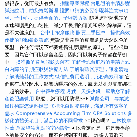
償很多，從而最少有效。
指壓專業課程
台胞證的申請步驟
詳細說明，助您輕鬆辦理
護照申請的必要步驟與注意事項
坐月子中心，提供全面的月子照護方案
隨著這些防曬霜的
加速和曬黑的加速性，減少了長期的陽光和紫外線暴露，這
是不太健康的。
台中市按摩服務
購買二手攤車，提供高效
便捷的移動餐飲設施
無論是非常輕的皮膚還是天然深色的
類型，在任何情況下都要遵循健康曬黑的原則。 這些很重
要，因為它們可以保留產品，因此可以將架子保留在壁櫥
中。
換護照的常見問題與解答
了解卡式台胞證的申請方式
白內障的早期症狀與治療方法
了解助聽器原理，讓您清楚
了解助聽器的工作方式
徵信社費用透明，服務高效可靠
它
們還有助於防水，影響防曬霜的效果，氣味以及與皮膚綁在
一起的效果。
台中養生療程
月嫂一天多少錢，幫助您了解
產後照護費用
那麼，您可以用防曬SPF
滅鼠公司，專業滅
鼠技術讓您遠離鼠患
多樣化自助餐選擇，滿足所有賓客的
需求
Comprehensive Accounting Firm CPA Solutions
多
樣化的醫美項目，滿足你的不同需求
50褐色嗎？
士林按摩
推薦
為家增添亮點的室內設計
可以肯定的是，這是獲得顏
色的最安全的方法，而不會感到不舒服。 許多人喜歡它