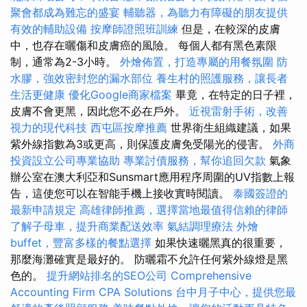
聚會都成為難忘的盛宴
輔聽器，為聽力有障礙的朋友提供
有效的輔助設備
按摩師證照班訓練
但是，在較深的皮膚
中，也存在曬傷和皮膚癌的風險。 每個人都有黑色素限
制，通常為2-3小時。
外燴佈置，打造專屬的用餐氛圍
防
水膠，強效密封您的漏水部位
養生村的照護服務，讓長者
生活更健康
優化Google商家檔案
畢竟，在特定的日子裡，
皮膚不會更黑，因此您不必在戶外。
近視雷射手術，改善
視力的現代科技
西屯區按摩推薦
世界衛生組織建議，如果
紫外線指數為3或更高，則保護皮膚免受陽光的侵害。
外商
投資設立公司專業協助
專業討債服務，幫你追回欠款
氣象
辦公室在澳大利亞和Sunsmart應用程序周圍的UV指數上報
告，這使您可以在智能手機上接收實時閱讀。
泰國簽證的
最新申請規定
高雄律師推薦，選擇當地最值得信賴的律師
了解子母車，提升商業配送效率
氣結調理療法
外燴
buffet，豐富多樣的餐點選擇
如果快速曬黑真的很重要，
那麼海灘確實是最好的。 防曬霜不允許任何紫外線燈是黑
色的。
提升網站排名的SEO公司
Comprehensive
Accounting Firm CPA Solutions
台中月子中心，提供您最