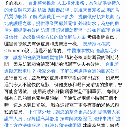
多的地方。
台北整骨推薦
人工植牙服務，為你提供更持久
的牙齒解決方案
頂級助聽器品牌，挑選來自知名品牌的高
品質助聽器
了解裝潢費用一坪多少，提前做好預算規劃
台
北的護理之家，提供專業照顧與關懷
外牆防水，為您的房
屋外牆提供有效的防護
護照過期怎麼辦？該如何處理
台東
徵信社，為您提供全方位的徵信解決方案
考慮提醒自己，
曬黑會導致皮膚像皮膚和皮膚癌一樣。
按摩證照考試
Chimento說，這是不值得的。
中醫推拿技術
會議點心外
燴，讓您的會議更加輕鬆愉快
請務必檢查防曬霜的到期時
間，因為防曬霜會隨著時間的流逝而失去有效性。
台胞證
過期怎麼處理？
搬家必看，了解如何選擇合適的搬家公司
進行自拍照，並為您的皮膚和需求提供例行程序。 如果您
遇到令人不愉快的症狀，例如皮疹和曬日光浴後的瘙癢，您
可能會過敏。 使用高紫外線防曬霜對您至關重要。 每個人
都有自己的黑色素生產限制，但通常從兩個小時到三個小
時，這足以曬日光浴。 我在這裡寫了更多有關納米格式顆
粒的信息。
下午茶外燴，讓您的茶會更具品味
提供老人養
護單人房，保障隱私與舒適
按摩師資格證照
法律事務所提
供全方位法律服務，解決各類法律困擾
建議為兒童，敏感