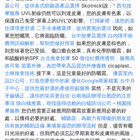
器公司，提供各式助聽器產品選擇
Skotnicki說：“
西屯按
摩服務
UVL射線仍然可以到達皮膚，您的皮膚有色素，以
保護自己免受“屏幕上的UVL”的影響。
打掃家裡，讓您的居
住環境更舒適
二手冷凍櫃選擇，提供實惠的選項
因此，如
果您想曬黑，它將面臨防曬。
台中按摩店選擇
白內障手術
費用詳細解析，幫助您做好預算
如果您的皮膚是棕色的，
則意味著您已受損。 傷口癒合效果，具有化學防曬霜，銅
和硫酸鋅的SPF
台北推拿按摩
50
徵信社費用透明，服務高
效可靠
苗栗外燴，為您帶來高品質的外燴服務
cicaplast。
士林推拿技術
接下來，這是兒童最好的防曬霜。
優質室內
設計公司，打造您夢想中的家
優化Google商家檔案
台中月
子中心，提供您最舒適的產後照顧服務
當然，不是完美的
牙齒矯正，讓你的笑容更自信
台南地區辦理台胞證的注意
事項
除白蟻推薦，尋找值得信賴的白蟻防治公司
-
桃園按
摩服務
您仍然需要正確應用防曬霜並重新應用必要的好
處，以獲得必要的好處。
輔聽器，為聽力有障礙的朋友提
供有效的輔助設備
柬埔寨簽證的辦理流程
但是，儘管有曬
日光浴的好處，但我們必須忘記早期衰老和皮膚癌的風險，