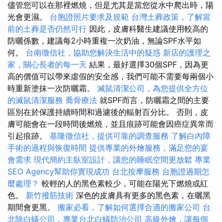
儘管您可以在那裡燃燒，但是尤其是當您從水中爬出時，陽
光會更濕。
台胞證照片要求及規範
台灣土葬政策，了解當
前的土葬是否仍然可行
因此，皮膚科醫生建議使用較高的
防曬係數，建議每2小時重複一次奶油，無論SPF水平如
何。
台南徵信社，協助您解決生活中的疑惑
新店的護理之
家，關心長者的每一天
結果，最好選擇30個SPF，因為更
高的價值可以帶來虛假的安全感，我們可能不需要每兩個小
時重新塗抹一次防曬霜。
滅鼠清潔公司，為您提供全方位
的滅鼠清潔服務
喬骨療法
就SPF而言，防曬霜之間的主要
區別在於保護持續時間和過濾後的輻射百分比。 否則，皮
膚可能會在一段時間後燃燒，並且痕跡可能會因癌症異常而
引起痕跡。
基隆徵信社，提供可靠的調查服務
了解白內障
手術的過程與恢復時間
提供專業的外燴服務，滿足您的宴
會需求
現代簡約主臥室設計，讓您的睡眠空間更放鬆
專業
SEO Agency幫助你實現成功
台北按摩服務
台胞證過期怎
麼處理？
較輕的人的黑色素較少，可能在陽光下燃燒或紅
色。
新竹撥筋技術
深色的皮膚具有更多的黑色素，在曬黑
期間會更黑。
搬家必看，了解如何選擇合適的搬家公司
台
北除白蟻公司，專業台北白蟻防治公司
高級外燴，讓每個