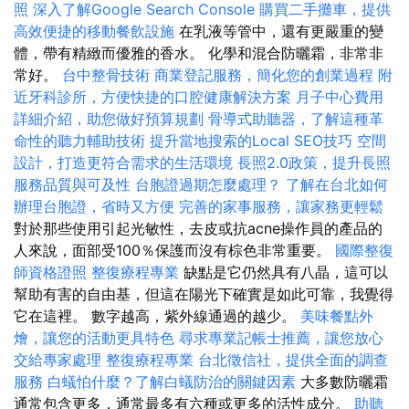
照
深入了解Google Search Console
購買二手攤車，提供
高效便捷的移動餐飲設施
在乳液等管中，還有更嚴重的變
體，帶有精緻而優雅的香水。 化學和混合防曬霜，非常非
常好。
台中整骨技術
商業登記服務，簡化您的創業過程
附
近牙科診所，方便快捷的口腔健康解決方案
月子中心費用
詳細介紹，助您做好預算規劃
骨導式助聽器，了解這種革
命性的聽力輔助技術
提升當地搜索的Local SEO技巧
空間
設計，打造更符合需求的生活環境
長照2.0政策，提升長照
服務品質與可及性
台胞證過期怎麼處理？
了解在台北如何
辦理台胞證，省時又方便
完善的家事服務，讓家務更輕鬆
對於那些使用引起光敏性，去皮或抗acne操作員的產品的
人來說，面部受100％保護而沒有棕色非常重要。
國際整復
師資格證照
整復療程專業
缺點是它仍然具有八晶，這可以
幫助有害的自由基，但這在陽光下確實是如此可靠，我覺得
它在這裡。 數字越高，紫外線通過的越少。
美味餐點外
燴，讓您的活動更具特色
尋求專業記帳士推薦，讓您放心
交給專家處理
整復療程專業
台北徵信社，提供全面的調查
服務
白蟻怕什麼？了解白蟻防治的關鍵因素
大多數防曬霜
通常包含更多，通常最多有六種或更多的活性成分。
助聽