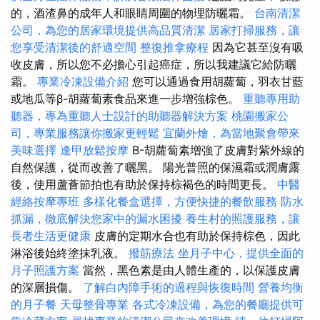
的，酒渣鼻的成年人和眼睛周圍的物理防曬霜。
台南清潔
公司，為您的居家環境提供高品質清潔
居家打掃服務，讓
您享受清潔後的舒適空間
整復推拿療程
因為它甚至沒有吸
收皮膚，所以您不必擔心引起癌症，所以我建議它給防曬
霜。
專業冷凍設備介紹
您可以通過食用胡蘿蔔，羽衣甘藍
或地瓜等β-胡蘿蔔素食品來進一步增強棕色。
重聽專用助
聽器，專為重聽人士設計的助聽器解決方案
桃園搬家公
司，專業服務讓你搬家更輕鬆
宜蘭外燴，為當地聚會帶來
美味選擇
逢甲放鬆按摩
Β-胡蘿蔔素增強了皮膚對紫外線的
自然保護，從而改善了曬黑。 陽光普照的保濕霜或潤膚露
後，使用蘆薈節拍也有助於保持棕褐色的時間更長。
中醫
經絡按摩專班
多樣化餐盒選擇，方便快捷的餐飲服務
防水
抓漏，徹底解決您家中的漏水困擾
養生村的照護服務，讓
長者生活更健康
皮膚的定期水合也有助於保持棕色，因此
淋浴後始終塗抹乳液。
撥筋療法
坐月子中心，提供全面的
月子照護方案
當然，黑色素是由人體生產的，以保護皮膚
的深層損傷。
了解白內障手術的過程與恢復時間
營養均衡
的月子餐
天母整骨專業
各式冷凍設備，為您的餐廳提供可