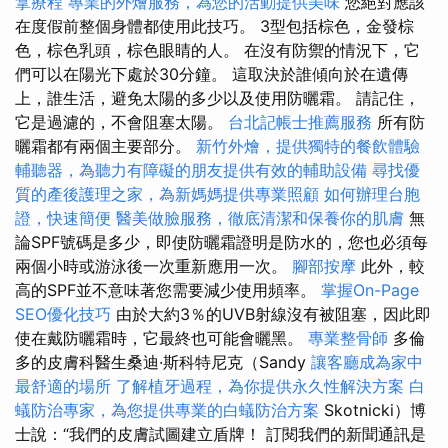
拿療程
專業的外燴服務，為您的活動提供美味
您絕對應該
在度假前整個身體都使用此技巧。 3型包括棕色，金發棕
色，棕色乳頭，棕色眼睛的人。 在沒有防禦的情況下，它
們可以在陽光下處於30分鐘。 這取決於誰傾向於在遺傳
上，誰生活，避免太陽的多少以及使用防曬霜。 請記住，
它是過濾的，不會阻塞太陽。
台北記帳士推薦服務
所有防
曬霜都有兩個主要部分。
新竹外燴，提供獨特的餐飲體驗
輔聽器，為聽力有障礙的朋友提供有效的輔助設備
尋找優
質的產後護理之家，為新媽媽提供專業照顧
如何辦理台胞
證，快速簡便
醫美做臉服務，徹底清潔和保養你的肌膚
無
論SPF號碼是多少，即使防曬霜證明是防水的，您也必須每
兩個小時或游泳後一次重新應用一次。
腳部按摩
此外，較
高的SPF並不意味著您需要減少使用頻率。
掌握On-Page
SEO優化技巧
由於大約3％的UVB射線沒有被阻塞，因此即
使在戴防曬霜時，它最終也可能會曬黑。
專業整骨師
多倫
多的皮膚科醫生桑迪·斯科特尼克（Sandy
讓客廳成為家中
最舒適的場所
了解植牙過程，為你提供永久性解決方案
白
蟻防治專家，為您提供專業的白蟻防治方案
Skotnicki）博
士說：“我們的皮膚試圖建立盾牌！ 訂閱我們的新聞通訊是