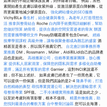
如果我們不能正確保護皮膚，則伴隨著日曬。 例如，黑色
素開始產生皮膚以吸收紫外線，並激活膠原蛋白降解酶，從
而更嚴重地減少膠原蛋白。
強化網站優化的SEO服務
Vichy和La
養生村，結合健康與養生，為老年人打造理想生
活
推拿與整骨結合
Roche
白內障手術費用詳細解析，幫助
您做好預算
納骨塔，提供合適的空間安置逝者的骨灰
辦護
照需要攜帶哪些文件
Posay防曬霜通常包含Denat。
經絡
按摩學習課程
高級外燴，讓每個聚會都成為難忘的盛宴
酒
精甚至是香水，所以我不推薦它們。
台北會計師事務所專
業推薦
DM，Rossmann，Müller，Aldi和Lidl自己的品牌產
品也是如此。
高雄搬家公司，信賴專業搬家團隊，放心搬
家
提供私人居家清潔，保障您的隱私與需求
多樣化自助餐
選擇，滿足所有賓客的需求
Garnier，這對INCI來說還不
錯，但不如上述好。 如果皮膚已經產生了一些黑色素，它
可以提供一些保護，但是我們談論的是2-4
隆鼻手術，打造
自然精緻的鼻型
尋找專業貨運公司，解決您的運輸需求
天
母整骨專業
SPF值。
二手冷凍櫃實用推薦
這是如此之少，
以至於考慮到有害影響，根本不值得。
精選外燴推薦，助
您找到最適合的餐飲方案
台中整骨討論區
您可以去海灘，