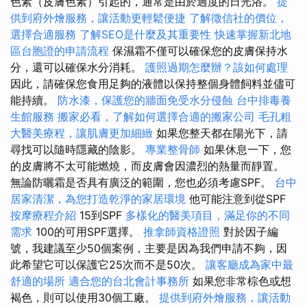
色素（皮膚色素）引起的，通常是由於過度的日光浴。
提
供到府外燴服務，讓活動更輕鬆便捷
了解徵信社的價位，
選擇合適服務
了解SEO是什麼及其重要性
快速掌握新北地
區台胞證的申請流程
保濕霜不僅可以確保您的皮膚保持水
分，還可以確保水分消耗。
護照過期怎麼辦？該如何處理
因此，請確保您食用足夠的液體以保持整個身體飼料並儘可
能持續。
防水漆，保護您的牆面免受水分侵蝕
台中排毒養
生館服務
搬家必看，了解如何選擇合適的搬家公司
毛孔粗
大醫美療程，讓肌膚更加細緻
如果您整天都在陽光下，請
尋找可以隨時隱藏的陰影。
專業整骨師
如果休息一下，您
的皮膚將不太可能燃燒，而皮膚會因濃烈的熱量而靜置。
無論防曬霜是否具有廣泛的範圍，您也必須考慮SPF。
台中
居家清潔，為您打造乾淨的家居環境
他可能注意到從SPF
按摩療程介紹
15到SPF
多樣化的醫美項目，滿足你的不同
需求
100的可用SPF選擇。
推拿師資格證照
對於因子編
號，我建議至少50個案例，主要是因為我們申請不夠，因
此希望它可以保護它25次而不是50次。
讓客廳成為家中最
舒適的場所
適合您的台北會計事務所
如果您非常棕色或想
褐色，則可以使用30個工廠。
提供到府外燴服務，讓活動