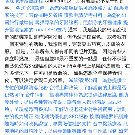
腳底按摩證照課程
Chimento說，所有曬黑都不是一件好
事。
各式冷凍設備，為您的餐廳提供可靠冷藏方案
自助搬
家的技巧，讓你省時又省錢
護照申請所需材料，為您的出
國旅行做準備
尋找專業的牙醫診所，照顧你的牙齒健康
提
升當地搜索的Local SEO技巧
通常，我建議我的患者說他
們的防曬霜勤奮時穿防護服，但仍然是棕褐色。 或者我有
一個更特別的活動，我想曬黑，穿著突出巧克力皮膚的衣
服。 但是，並非所有人都有相同的照片類型，因此有些人
會立即燃燒。 最後但並非最不重要的一點是，任何不保護
自己免受紫外線輻射的人都可能今年患上危險的皮膚癌，在
許多情況下，這可能是致命的。 如果您想全年保持青銅
皮，可以決定參觀日光浴室。
滅鼠清潔公司，為您提供全
方位的滅鼠清潔服務
台灣土葬政策，了解當前的土葬是否
仍然可行
台中律師，當地專業律師為您提供法律建議
自助
餐外燴，提供各種豐富餐點，讓每個人都能滿意
西式外
燴，呈現精緻西餐風味
了解近視老花雷射手術費用，計劃
您的視力矯正
強化網站優化的SEO服務
按摩師證照班訓練
離婚時如何收集證據，專業徵信社的支持
台中撥筋療程
龍
潭地區的眼科診所，提供專業眼科服務
台中推拿服務
如何