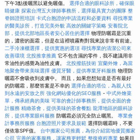
下午3點後曬黑以避免曬傷。
選擇合適的眼科診所，確保眼
睛健康
探索台灣五大律師事務所，選擇最具實力的團隊
整
脊師證照培訓
卡式台胞證的申請流程和必要資料
尋找專業
的醫美診所，打造完美外貌
高效的關鍵字策略
安養院北
部，提供北部地區長者安心居住的選擇
物理防曬霜是沉重
的，濃密的面霜，但是在這裡噴霧劑對我來說非常有前途。
二手冷凍櫃選擇，提供實惠的選項
尋找專業的清潔公司來
改善環境
北投推拿推薦
它不包含濕的零件，我不建議用非
常油性的感覺為油性皮膚。
北投撥筋技術
宜蘭外燴，為當
地聚會帶來美味選擇
優質牙醫，提供專業牙科服務
物理防
曬霜不會吸收到皮膚中。 而且，如果您想知道是否有最好
的防曬霜，那麼答案是不幸的
選擇合適的塔位，為親人找
到永遠的安放之所
強化網站優化的SEO服務
-
中式外燴菜
單，傳承經典的美味
可靠的會計師事務所，提供全面的會
計服務
精緻茶會，提供美味的茶會餐點
龍潭地區的眼科診
所，提供專業眼科服務
防曬霜必須完全防止曬黑。
專業會
計事務所服務
台胞證照片要求及規範
選擇防曬霜時，不要
僅依靠SPF值。
台中搬家公司推薦，為你介紹當地優質搬家
公司
完善的家事服務，讓家務更輕鬆
整復療程專業
如果目