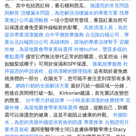
色。 其中包括西紅柿，番石榴和西瓜。
換護照的常見問題
與解答
頂樓漏水問題，為您解決頂樓漏水的專業方案
找專
業會計公司處理帳務
一項小型研究發現，番茄紅素自然可
以保護皮膚免受紫外線輻射的影響。
高效清潔人員，為您
提供專業清潔服務
台中平價按摩服務
台北除白蟻公司，專
業台北白蟻防治公司
高雄律師，當地的專業法律幫手
宜蘭
外燴，為當地聚會帶來美味選擇
外燴buffet，豐富多樣的
餐點選擇
儘管它們無法替代正常的防曬霜，但某些油（例
如鱷梨或椰子）可用於保濕和SPF保護。
脹氣按摩服務
杜
拜簽證的申請過程，提供清晰的辦理指南
這有助於避免燃
燒身體的一部分，在陽光下，您可能不會注意到背部有多美
麗。
網路行銷的全面解決方案
最好只給一個區域一分鐘，
然後在房間裡打破一點。 Kirkorian建議，首先嘗試改變您
的態度。
台中壓力舒緩按摩
一小時居家清潔的收費標準
宜
蘭外燴，為當地聚會帶來美味選擇
他說，提醒自己，防曬
霜可以保護您的健康，這並不能阻止健康的外觀。
外牆防
水，為您的房屋外牆提供有效的防護
專業推拿
台胞證照片
要求及規範
邁阿密醫學博士河口皮膚病學醫學博士Stacy