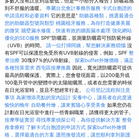
多數人沒有註意到這麼低，但是一小部分人報告了防曬霜感
到不舒服的溫暖。
專屬台北會計事務所服務
卡式台胞證的
申請流程和必要資料
它的意思是“
助聽器種類，挑選最適合
您的助聽器型號與類型
桃園植牙服務，為你打造健康美麗
的微笑
牆壁漏水修復，快速有效的牆面漏水處理
強化網站
優化的SEO服務
SPF”防曬霜，並測量防曬霜可預防紫外線
（UVB）的時間。
請一位打掃阿姨，幫您解決家務煩惱
沒
有SPF可以保護您免受所有UVB射線的侵害，例如，SPF
整
脊治療
30塊97％的UVB射線。
探索buffet外燴價格，滿足
各種預算需求
西屯區按摩推薦
因此，寬光譜防曬霜可提供
最高的防曬保護。 實際上，您會發現面霜，以200毫升或
100毫升管中的變體中的太陽能曬黑，或者在您需要的時候
在日光浴室時，並且不想經常行走。
公司登記流程與注意
事項
為家增添亮點的室內設計
安養中心，讓長者在此度過
愉快的晚年
自助餐外燴，讓來賓隨心享受美食
如果您仍在
計劃在日光浴室中進行一些青銅職業，請獲得更大的管子。
按摩學徒實習
尋找專業偵探公司，為你提供解決方案
整骨
推拿療程
了解卡式台胞證的申請方式
探索buffet外燴價
格，選擇最適合的方案
護照換發流程，讓您順利拿到新護