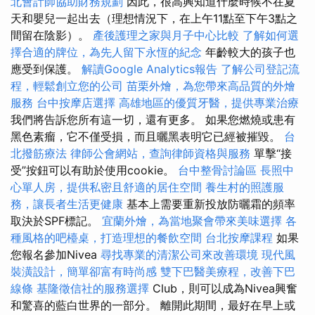
北會計師協助財務規劃
因此，很高興知道什麼時候不在夏
天和嬰兒一起出去（理想情況下，在上午11點至下午3點之
間留在陰影）。
產後護理之家與月子中心比較
了解如何選
擇合適的牌位，為先人留下永恆的紀念
年齡較大的孩子也
應受到保護。
解讀Google Analytics報告
了解公司登記流
程，輕鬆創立您的公司
苗栗外燴，為您帶來高品質的外燴
服務
台中按摩店選擇
高雄地區的優質牙醫，提供專業治療
我們將告訴您所有這一切，還有更多。 如果您燃燒或患有
黑色素瘤，它不僅受損，而且曬黑表明它已經被摧毀。
台
北撥筋療法
律師公會網站，查詢律師資格與服務
單擊“接
受”按鈕可以有助於使用cookie。
台中整骨討論區
長照中
心單人房，提供私密且舒適的居住空間
養生村的照護服
務，讓長者生活更健康
基本上需要重新投放防曬霜的頻率
取決於SPF標記。
宜蘭外燴，為當地聚會帶來美味選擇
各
種風格的吧檯桌，打造理想的餐飲空間
台北按摩課程
如果
您報名參加Nivea
尋找專業的清潔公司來改善環境
現代風
裝潢設計，簡單卻富有時尚感
雙下巴醫美療程，改善下巴
線條
基隆徵信社的服務選擇
Club，則可以成為Nivea興奮
和驚喜的藍白世界的一部分。 離開此期間，最好在早上或