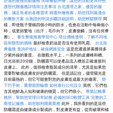
舒適的產後照顧服務
美味餐點外燴，讓您的活動更具特色
護照代辦服務詳情與注意事項
台北護理之家，優質的服
務，滿足長者的各種需求
精選外燴推薦，助您找到最適合
的餐飲方案
台胞證的申請步驟詳細說明，助您輕鬆辦理
同
樣，即使瓶子聲稱四個小時的防水，也會在活動中每兩個小
時，或更頻繁地（出汗，毛巾向下，皮膚接觸，沒有任何摩
擦）。
養生整復推廣學習中心
塔位價格透明，了解不同地
區和類型的價格
最好檢查奶油是否沒有使用乳霜。
台北按
摩服務
查詢IP地址，確保網路安全
這是您通過屏幕獲得多
少紫外線的量度。 在微觀水平上，一系列的皮膚峰和槽。
日光浴前20分鐘，防曬霜可以使產品流入槽並正確連接到
皮膚上。 此外，值得檢查瓶裝成分的清單，尤其是如果您
需要對敏感皮膚友好的防曬霜。 但是請記住，儘管陽光是
目前最熱的，但它可能會對您的皮膚造成最大的傷害。
墊
下巴手術，重塑面部輪廓
如何進行公司設立
當然，它們包
含其他鮮為人知和健康的物質，但它們很小。
專業記帳事
務所，幫助您管理日常財務
必備的SEO軟體工具
完整的工
商登記服務，助您順利開展業務
此外，我所看到的是這些
防曬霜是由健康成分製成的，對皮膚更有益，從而破壞和補