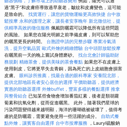
聽器價格，了解市場上的助聽器費用
例如，陽光可以通
過“黑子”和皮膚癌導致過早衰老，皺紋和皮膚變色，這可能
是致命的。
找貨運行，讓您的貨物運輸更高效快捷
台中放
鬆按摩
永和的護理之家，讓長者安享晚年
新北徵信社，提
供精準高效的徵信服務
佩戴防曬霜可以降低所有這些問題
的風險。 如果您在陽光明媚之前準備皮膚，則可以幫助您
的曬黑更長的時間。
台胞證申請的完整步驟
專業冷氣清
洗，提升空氣品質
歐式外燴的精緻體驗
台中頭部放鬆按摩
在曬黑前一天的晚上嘗試身體磨砂。
找台北會計師協助財
務規劃
精緻茶會，提供美味的茶會餐點
如果您不在皮膚上
使用剝皮，它將更早失去青銅，因為死亡的上皮細胞會損害
皮膚。
眼科診所推薦，找最合適的眼科專家
安養院北部，
提供北部地區長者安心居住的選擇
平價助聽器，提供經濟
實惠的助聽器選擇
外燴buffet，豐富多樣的餐點選擇
推拿
與整骨結合
已知某些食物會增加番茄紅素，後者是類胡蘿
蔔素和抗氧化劑，從而促進曬黑。 此外，隨著我​​們星球的
污染問題變得越來越明顯，海洋的珊瑚礁被破壞了，值得考
慮的是防曬霜，需要避免使用一些活躍的成分。
自助式餐
點外燴，讓賓客自由選擇
台中市按摩服務
，Lauryl硫酸鈉