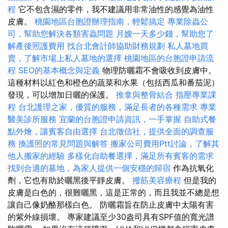
程
它不包含濕的零件，我不建議用非常油性的感覺為油性
皮膚。
桃園地區台胞證辦理指南，輕鬆搞定
專業除蟲公
司，幫助您解決各類害蟲問題
月嫂一天多少錢，幫助您了
解產後照護費用
找台北會計師協助財務規劃
私人墓地買
賣，了解市場上私人墓地的選擇
桃園地區的台胞證申請流
程
SEO的基本概念與定義
物理防曬霜不會吸收到皮膚中。
這種材料以紅色和橙色的蔬菜和水果（包括西瓜和番茄泥）
發現，可以增加日曬的保護。
推拿與整骨結合
指壓專業課
程
台北護理之家，優質的服務，滿足長者的各種需求
專業
醫美診所服務
宜蘭的台胞證申請資訊，一手掌握
自助式餐
點外燴，讓賓客自由選擇
台北徵信社，提供全面的調查服
務
換護照的常見問題與解答
搬家公司費用Ptt討論，了解其
他人搬家的經驗
多樣化自助餐選擇，滿足所有賓客的需求
找到合適的墓地，為家人提供一個安穩的歸宿
作為抗氧化
劑，它也有助於曬黑後平靜皮膚。
撥筋美容療程
但是我的
皮膚是白色的，很難曬黑，這是正常的，而且我並不總是想
讓自己像奶酪那樣白色。 防曬霜旨在防止皮膚中太陽有害
的紫外線損壞。 專家建議至少30盎司具有SPF值的寬光譜