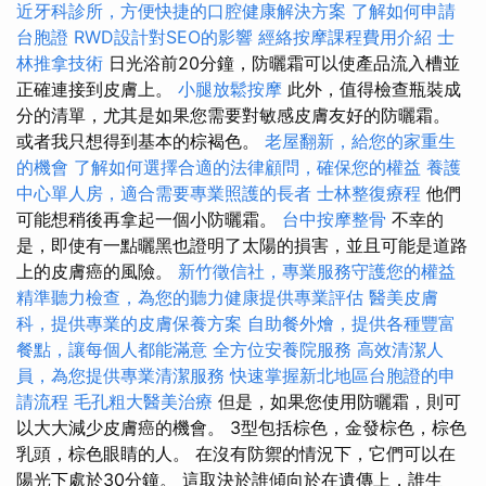
近牙科診所，方便快捷的口腔健康解決方案
了解如何申請
台胞證
RWD設計對SEO的影響
經絡按摩課程費用介紹
士
林推拿技術
日光浴前20分鐘，防曬霜可以使產品流入槽並
正確連接到皮膚上。
小腿放鬆按摩
此外，值得檢查瓶裝成
分的清單，尤其是如果您需要對敏感皮膚友好的防曬霜。
或者我只想得到基本的棕褐色。
老屋翻新，給您的家重生
的機會
了解如何選擇合適的法律顧問，確保您的權益
養護
中心單人房，適合需要專業照護的長者
士林整復療程
他們
可能想稍後再拿起一個小防曬霜。
台中按摩整骨
不幸的
是，即使有一點曬黑也證明了太陽的損害，並且可能是道路
上的皮膚癌的風險。
新竹徵信社，專業服務守護您的權益
精準聽力檢查，為您的聽力健康提供專業評估
醫美皮膚
科，提供專業的皮膚保養方案
自助餐外燴，提供各種豐富
餐點，讓每個人都能滿意
全方位安養院服務
高效清潔人
員，為您提供專業清潔服務
快速掌握新北地區台胞證的申
請流程
毛孔粗大醫美治療
但是，如果您使用防曬霜，則可
以大大減少皮膚癌的機會。 3型包括棕色，金發棕色，棕色
乳頭，棕色眼睛的人。 在沒有防禦的情況下，它們可以在
陽光下處於30分鐘。 這取決於誰傾向於在遺傳上，誰生