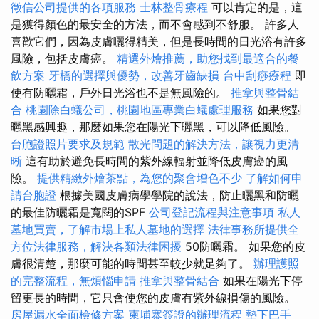
徵信公司提供的各項服務
士林整骨療程
可以肯定的是，這
是獲得顏色的最安全的方法，而不會感到不舒服。 許多人
喜歡它們，因為皮膚曬得精美，但是長時間的日光浴有許多
風險，包括皮膚癌。
精選外燴推薦，助您找到最適合的餐
飲方案
牙橋的選擇與優勢，改善牙齒缺損
台中刮痧療程
即
使有防曬霜，戶外日光浴也不是無風險的。
推拿與整骨結
合
桃園除白蟻公司，桃園地區專業白蟻處理服務
如果您對
曬黑感興趣，那麼如果您在陽光下曬黑，可以降低風險。
台胞證照片要求及規範
散光問題的解決方法，讓視力更清
晰
這有助於避免長時間的紫外線輻射並降低皮膚癌的風
險。
提供精緻外燴茶點，為您的聚會增色不少
了解如何申
請台胞證
根據美國皮膚病學學院的說法，防止曬黑和防曬
的最佳防曬霜是寬闊的SPF
公司登記流程與注意事項
私人
墓地買賣，了解市場上私人墓地的選擇
法律事務所提供全
方位法律服務，解決各類法律困擾
50防曬霜。 如果您的皮
膚很清楚，那麼可能的時間甚至較少就足夠了。
辦理護照
的完整流程，無煩惱申請
推拿與整骨結合
如果在陽光下停
留更長的時間，它只會使您的皮膚有紫外線損傷的風險。
房屋漏水全面檢修方案
柬埔寨簽證的辦理流程
墊下巴手