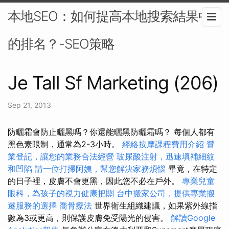
本地SEO：如何提高本地搜索結果中
的排名？-SEO策略
Je Tall Sf Marketing (206)
Sep 21, 2013
防曬霜會防止曬黑嗎？你還能曬黑防曬霜嗎？ 每個人都有
黑色素限制，通常為2-3小時。
經絡按摩課程費用介紹
營
業登記，讓您的業務合法經營
玻尿酸注射，迅速填補細紋
和凹陷
請一位打掃阿姨，幫您解決家務煩惱
畢竟，在特定
的日子裡，皮膚不會更黑，因此您不必在戶外。
專業兒童
眼科，為孩子的視力健康把關
台中搬家公司，提供專業搬
遷服務的選擇
喬骨療法
世界衛生組織建議，如果紫外線指
數為3或更高，則保護皮膚免受陽光的侵害。
解讀Google