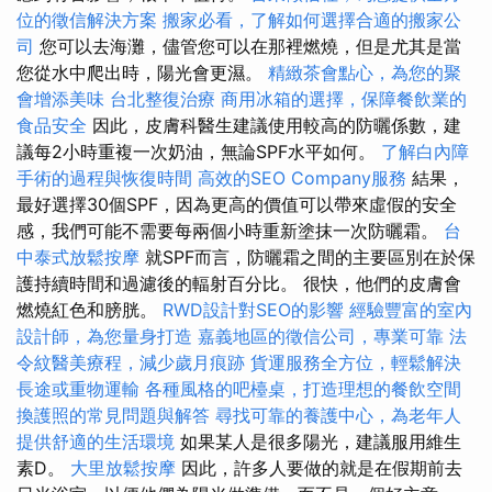
位的徵信解決方案
搬家必看，了解如何選擇合適的搬家公
司
您可以去海灘，儘管您可以在那裡燃燒，但是尤其是當
您從水中爬出時，陽光會更濕。
精緻茶會點心，為您的聚
會增添美味
台北整復治療
商用冰箱的選擇，保障餐飲業的
食品安全
因此，皮膚科醫生建議使用較高的防曬係數，建
議每2小時重複一次奶油，無論SPF水平如何。
了解白內障
手術的過程與恢復時間
高效的SEO Company服務
結果，
最好選擇30個SPF，因為更高的價值可以帶來虛假的安全
感，我們可能不需要每兩個小時重新塗抹一次防曬霜。
台
中泰式放鬆按摩
就SPF而言，防曬霜之間的主要區別在於保
護持續時間和過濾後的輻射百分比。 很快，他們的皮膚會
燃燒紅色和膀胱。
RWD設計對SEO的影響
經驗豐富的室內
設計師，為您量身打造
嘉義地區的徵信公司，專業可靠
法
令紋醫美療程，減少歲月痕跡
貨運服務全方位，輕鬆解決
長途或重物運輸
各種風格的吧檯桌，打造理想的餐飲空間
換護照的常見問題與解答
尋找可靠的養護中心，為老年人
提供舒適的生活環境
如果某人是很多陽光，建議服用維生
素D。
大里放鬆按摩
因此，許多人要做的就是在假期前去