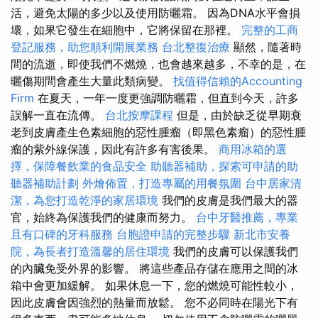
活，避免太陽的多少以及使用防曬霜。 因為DNA水平會損
壞，如果它發生在細胞中，它將保留在那裡。
完整的工商
登記服務，助您順利開展業務
台北整復治療
顯然，隨著時
間的流逝，即使我們不燃燒，也會越來越多，不幸的是，在
曬傷期間會產生大量此類病變。
找值得信賴的Accounting
Firm
在夏天，一年一度更強調防曬霜，但直到今天，許多
誤解一直在流傳。
台北按摩課程
但是，由於缺乏從早期衰
老到皮膚產生色素細胞的惡性腫瘤（即黑色素瘤）的惡性腫
瘤的紫外線保護，因此有許多有害後果。
商用冰箱的選
擇，保障餐飲業的食品安全
助聽器補助，探索可申請的助
聽器補助計劃
外燴佈置，打造專屬的用餐氛圍
台中居家清
潔，為您打造乾淨的家居環境
我們的皮膚是我們最大的器
官，始終為保護我們的健康而努力。
台中牙醫推薦，專業
且有口碑的牙科服務
台胞證申請的完整步驟
新北市安養
院，為長者打造溫馨的居住環境
我們的皮膚可以保護我們
的內臟免受外界的影響。 將這些產品存儲在應用之間的冰
箱中會更加緩解。 如果休息一下，您的燃燒可能性較小，
因此皮膚會因強烈的熱量而放鬆。 您不必同時在陽光下有