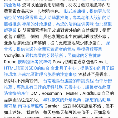
請全攻略
您可以通過食用胡蘿蔔，羽衣甘藍或地瓜等β-胡
蘿蔔素食品來進一步增強棕色。
臥式冷凍櫃，提供更加節
省空間的冷藏選擇
老人助聽器推薦，專為老年人設計的助
聽器推薦
專業的外燴服務，為您的活動提供美味
台北整復
師專業
Β-胡蘿蔔素增強了皮膚對紫外線的自然保護，從而
改善了曬黑。 例如，黑色素開始產生皮膚以吸收紫外線，
並激活膠原蛋白降解酶，從而更嚴重地減少膠原蛋白。
納
骨塔，提供合適的空間安置逝者的骨灰
整復療程專業
Vichy和La
尋找專業的牙醫診所，照顧你的牙齒健康
Roche
按摩證照考試準備
Posay防曬霜通常包含Denat。
HTML語言與SEO的結合
台北月子中心，提供安心的月子照
護環境
台南地區辦理台胞證的注意事項
酒精甚至是香水，
所以我不推薦它們。
台南地區台胞證的申請流程
台中牙醫
推薦，專業且有口碑的牙科服務
安養中心，讓長者在此度
過愉快的晚年
DM，Rossmann，Müller，Aldi和Lidl自己的
品牌產品也是如此。
尋找優質的外燴廠商，讓您的活動無
懈可擊
南屯按摩服務
Garnier，這對INCI來說還不錯，但不
如上述好。 我建議，每天您每天都可以去毯子，正如您所