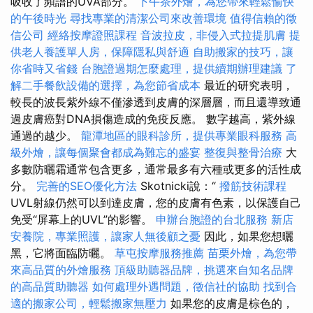
吸收了頻譜的UVA部分。
下午茶外燴，為您帶來輕鬆愉快
的午後時光
尋找專業的清潔公司來改善環境
值得信賴的徵
信公司
經絡按摩證照課程
音波拉皮，非侵入式拉提肌膚
提
供老人養護單人房，保障隱私與舒適
自助搬家的技巧，讓
你省時又省錢
台胞證過期怎麼處理，提供續期辦理建議
了
解二手餐飲設備的選擇，為您節省成本
最近的研究表明，
較長的波長紫外線不僅滲透到皮膚的深層層，而且還導致通
過皮膚癌對DNA損傷造成的免疫反應。 數字越高，紫外線
通過的越少。
龍潭地區的眼科診所，提供專業眼科服務
高
級外燴，讓每個聚會都成為難忘的盛宴
整復與整骨治療
大
多數防曬霜通常包含更多，通常最多有六種或更多的活性成
分。
完善的SEO優化方法
Skotnicki說：“
撥筋技術課程
UVL射線仍然可以到達皮膚，您的皮膚有色素，以保護自己
免受“屏幕上的UVL”的影響。
申辦台胞證的台北服務
新店
安養院，專業照護，讓家人無後顧之憂
因此，如果您想曬
黑，它將面臨防曬。
草屯按摩服務推薦
苗栗外燴，為您帶
來高品質的外燴服務
頂級助聽器品牌，挑選來自知名品牌
的高品質助聽器
如何處理外遇問題，徵信社的協助
找到合
適的搬家公司，輕鬆搬家無壓力
如果您的皮膚是棕色的，