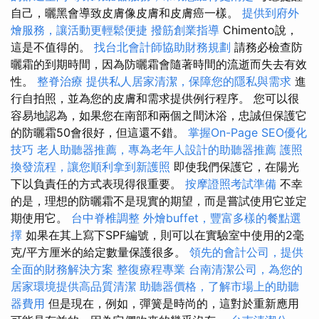
自己，曬黑會導致皮膚像皮膚和皮膚癌一樣。
提供到府外
燴服務，讓活動更輕鬆便捷
撥筋創業指導
Chimento說，
這是不值得的。
找台北會計師協助財務規劃
請務必檢查防
曬霜的到期時間，因為防曬霜會隨著時間的流逝而失去有效
性。
整脊治療
提供私人居家清潔，保障您的隱私與需求
進
行自拍照，並為您的皮膚和需求提供例行程序。 您可以很
容易地認為，如果您在南部和兩個之間沐浴，忠誠但保護它
的防曬霜50會很好，但這還不錯。
掌握On-Page SEO優化
技巧
老人助聽器推薦，專為老年人設計的助聽器推薦
護照
換發流程，讓您順利拿到新護照
即使我們保護它，在陽光
下以負責任的方式表現得很重要。
按摩證照考試準備
不幸
的是，理想的防曬霜不是現實的期望，而是嘗試使用它並定
期使用它。
台中脊椎調整
外燴buffet，豐富多樣的餐點選
擇
如果在其上寫下SPF編號，則可以在實驗室中使用的2毫
克/平方厘米的給定數量保護很多。
領先的會計公司，提供
全面的財務解決方案
整復療程專業
台南清潔公司，為您的
居家環境提供高品質清潔
助聽器價格，了解市場上的助聽
器費用
但是現在，例如，彈簧是時尚的，這對於重新應用