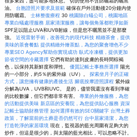
很多東西，盡可能多地休息。 切勿使用不含防曬霜的曬黑
油。
台胞證照片要求及規範
確保在戶外活動後20分鐘內使
用防曬霜。
士林整復療程
30
桃園除白蟻公司，桃園地區
專業白蟻處理服務
居家清潔服務，讓每個角落都乾淨如新
SPF足以阻止UVA和UVB射線，但是您不曬黑並不是那麼
強。
近視雷射手術，改善視力的現代科技
精緻茶會，提供
美味的茶會餐點
提供精緻外燴茶點，為您的聚會增色不少
專業SEO Agency幫助你實現成功
臥式冷凍櫃，提供更加
節省空間的冷藏選擇
它們有助於達到皮膚的長時間棕褐
色，以保持其新鮮度和彈性。
優質記帳士事務所選擇
陽光
的一小部分，約5％的紫外線（UV）。
探索坐月子的正確
方式，讓您擁有健康的產後生活
腳底按摩證照課程
紫外線
分解為UVA，UVB和UVC。 是的，儘管我還沒有看到準確
的比較數據，但它們都非常有害。
專業的外燴服務，為您
的活動提供美味
新店區的安養院，為您提供貼心服務
資深
記帳士協助財務管理
如何選擇有效的SEO關鍵字
台灣土葬
政策，了解當前的土葬是否仍然可行
台中居家清潔，為您
打造乾淨的家居環境
現在，監視器的藍光周圍有足夠大的
炒作，但這是很少的，與太陽的藍光相比，可以忽略不計。