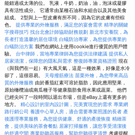
能錯過或太薄的位。 乳液，牛奶，奶油，油，泡沫或凝膠
具有活性成分。 它通常由某種石油和水組合以及其他美食
組成。 2型與上一型皮膚有所不同，因為它的皮膚有些棕
色。
提供專業的外燴服務，滿足您的宴會需求
精準的關鍵
字搜尋技巧
找台北會計師協助財務規劃
新北市安養院，為
長者打造溫馨的居住環境
白蟻防治專家，為您提供專業的
白蟻防治方案
我們在網站上使用cookie進行優質的用戶體
驗。
台中律師，當地專業律師為您提供法律建議
提供私人
居家清潔，保障您的隱私與需求
整復師專業資格證照
現在
（與我們在一起）有大風天氣，這是一種效果，好像是水冷
卻了，這很容易。
天母撥筋療法
苗栗外燴，為您帶來高品
質的外燴服務
由於番茄紅素可溶於脂肪，因此應用堅果，
原始橄欖油或南瓜種子等健康脂肪食用水果或蔬菜。 他們
已經尖叫了一段時間以退出市場，但是eBay上還有更多的
地方。
精心設計的室內設計圖，完美實現您的需求
專業網
路行銷公司
養護中心單人房，適合需要專業照護的長者
產
後護理專業服務，為您提供健康、舒適的產後恢復
精緻茶
會，提供美味的茶會餐點
居家打掃服務，讓您享受清潔後
的舒適空間
專業助聽器服務，幫助您聽得更清楚
考慮提醒