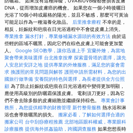
防曬霜。 如果沒有這種障礙，UVA和UVB樑都會損害皮膚
DNA，從而增加皮膚癌的機會。 如果您在一個小時後曬日
光浴了10個小時或嚴格的陽光，並且不敏感，那麼可可黃油
可能足以作為一種滋養化妝品。
后里推拿療程
不幸的是，
相反，妊娠紋和疤痕在日光浴過程中不會從皮膚上消失。
專業推拿
漏水打針，專業修補漏水源頭的有效方法
由於這
些輕的區域不曬黑，因此它們在棕色皮膚上可能會更加驚
人。
Google SEO教學，讓你迅速上手
宜蘭外燴，為當地
聚會帶來美味選擇
台北推拿按摩
探索靈骨塔的選擇，讓先
人安息於安詳之地
提供專業的外燴服務，滿足您的宴會需
求
換護照的常見問題與解答
護照申請所需材料，為您的出
國旅行做準備
安養院的特色與選擇，為長者提供全方位照
顧
為了防止妊娠紋或疤痕在日光浴過程中變得更加明顯，
應使用高級別的防曬霜保護皮膚。 電剃須刀更好，因為它
們不會去除多餘的皮膚細胞並繼續保持棕色。
專業會計事
務所，為您提供精準的財務管理
新竹整骨服務
熱水浴和淋
浴也會導致曬黑的損失。
搬家必看，了解如何選擇合適的
搬家公司
台中刮痧療程推薦
北部地區眼科權威，專業眼科
診療服務
提供海外抓姦協助，跨國調查服務
如果您想長時