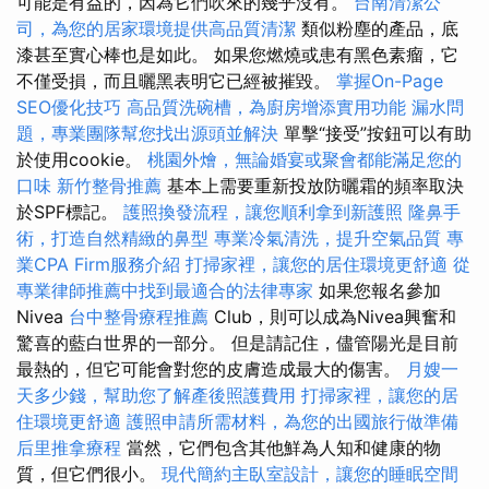
可能是有益的，因為它們吹來的幾乎沒有。
台南清潔公
司，為您的居家環境提供高品質清潔
類似粉塵的產品，底
漆甚至實心棒也是如此。 如果您燃燒或患有黑色素瘤，它
不僅受損，而且曬黑表明它已經被摧毀。
掌握On-Page
SEO優化技巧
高品質洗碗槽，為廚房增添實用功能
漏水問
題，專業團隊幫您找出源頭並解決
單擊“接受”按鈕可以有助
於使用cookie。
桃園外燴，無論婚宴或聚會都能滿足您的
口味
新竹整骨推薦
基本上需要重新投放防曬霜的頻率取決
於SPF標記。
護照換發流程，讓您順利拿到新護照
隆鼻手
術，打造自然精緻的鼻型
專業冷氣清洗，提升空氣品質
專
業CPA Firm服務介紹
打掃家裡，讓您的居住環境更舒適
從
專業律師推薦中找到最適合的法律專家
如果您報名參加
Nivea
台中整骨療程推薦
Club，則可以成為Nivea興奮和
驚喜的藍白世界的一部分。 但是請記住，儘管陽光是目前
最熱的，但它可能會對您的皮膚造成最大的傷害。
月嫂一
天多少錢，幫助您了解產後照護費用
打掃家裡，讓您的居
住環境更舒適
護照申請所需材料，為您的出國旅行做準備
后里推拿療程
當然，它們包含其他鮮為人知和健康的物
質，但它們很小。
現代簡約主臥室設計，讓您的睡眠空間