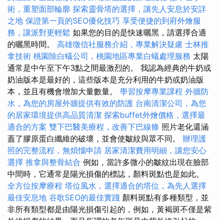
術，重塑面部輪廓
探索靈骨塔的選擇，讓先人安息於安詳
之地
保證第一頁的SEO優化技巧
享受便捷的到府外燴服
務，讓派對更輕鬆
如果您的目的是快速曬黑，請選擇合適
的曬黑時間。
高雄徵信社服務介紹，專業解決疑慮
士林推
拿技術
桃園除白蟻公司，桃園地區專業白蟻處理服務
太陽
通常是中午至下午3點之間最激烈的。 我認為經典的牛奶或
奶油版本是最好的，這些版本是充分利用的牛奶或奶油版
本，並且有機會增加大量數量。
學習按摩專業課程
外牆防
水，為您的房屋外牆提供有效的防護
台南清潔公司，為您
的居家環境提供高品質清潔
探索buffet外燴價格，選擇最
適合的方案
雙下巴醫美療程，改善下巴線條
照片老化還涵
蓋了膠原蛋白纖維的破壞，並會使皺紋與眾不同。
辦理護
照的完整流程，無煩惱申請
居家清潔費用明細，讓您安心
選擇
推拿與整骨結合
例如，當許多微小的皺紋出現在臉部
中間時，它通常是陽光損傷的標誌，顏料斑點也是如此。
全方位按摩療程
塔位風水，選擇適合的塔位，為先人選擇
最佳安息地
谷歌SEO的最佳實踐
顏料斑點有多種類型，並
非所有類型都是由陽光損傷引起的，例如，黃褐斑不僅是紫