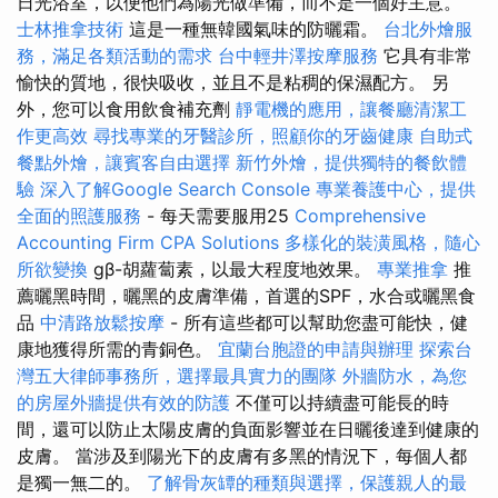
日光浴室，以便他們為陽光做準備，而不是一個好主意。
士林推拿技術
這是一種無韓國氣味的防曬霜。
台北外燴服
務，滿足各類活動的需求
台中輕井澤按摩服務
它具有非常
愉快的質地，很快吸收，並且不是粘稠的保濕配方。 另
外，您可以食用飲食補充劑
靜電機的應用，讓餐廳清潔工
作更高效
尋找專業的牙醫診所，照顧你的牙齒健康
自助式
餐點外燴，讓賓客自由選擇
新竹外燴，提供獨特的餐飲體
驗
深入了解Google Search Console
專業養護中心，提供
全面的照護服務
- 每天需要服用25
Comprehensive
Accounting Firm CPA Solutions
多樣化的裝潢風格，隨心
所欲變換
gβ-胡蘿蔔素，以最大程度地效果。
專業推拿
推
薦曬黑時間，曬黑的皮膚準備，首選的SPF，水合或曬黑食
品
中清路放鬆按摩
- 所有這些都可以幫助您盡可能快，健
康地獲得所需的青銅色。
宜蘭台胞證的申請與辦理
探索台
灣五大律師事務所，選擇最具實力的團隊
外牆防水，為您
的房屋外牆提供有效的防護
不僅可以持續盡可能長的時
間，還可以防止太陽皮膚的負面影響並在日曬後達到健康的
皮膚。 當涉及到陽光下的皮膚有多黑的情況下，每個人都
是獨一無二的。
了解骨灰罈的種類與選擇，保護親人的最