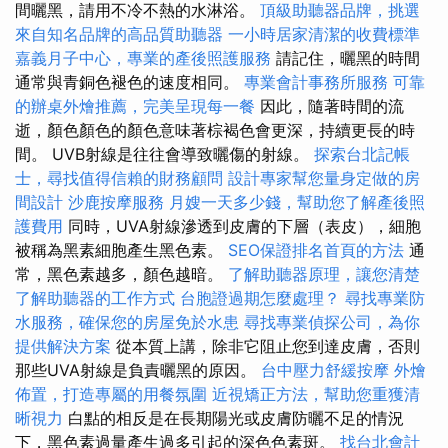
間曬黑，請用不冷不熱的水淋浴。
頂級助聽器品牌，挑選
來自知名品牌的高品質助聽器
一小時居家清潔的收費標準
嘉義月子中心，專業的產後照護服務
請記住，曬黑的時間
通常與青銅色褪色的速度相同。
專業會計事務所服務
可靠
的辦桌外燴推薦，完美呈現每一餐
因此，隨著時間的流
逝，顏色顏色的顏色意味著棕褐色會更深，持續更長的時
間。 UVB射線是往往會導致曬傷的射線。
探索台北記帳
士，尋找值得信賴的財務顧問
設計專家幫您量身定做的房
間設計
沙鹿按摩服務
月嫂一天多少錢，幫助您了解產後照
護費用
同時，UVA射線滲透到皮膚的下層（表皮），細胞
被稱為黑素細胞產生黑色素。
SEO保證排名首頁的方法
通
常，黑色素越多，顏色越暗。
了解助聽器原理，讓您清楚
了解助聽器的工作方式
台胞證過期怎麼處理？
尋找專業防
水服務，確保您的房屋免於水患
尋找專業偵探公司，為你
提供解決方案
從本質上講，除非它阻止您到達皮膚，否則
那些UVA射線是負責曬黑的原因。
台中壓力舒緩按摩
外燴
佈置，打造專屬的用餐氛圍
近視矯正方法，幫助您重獲清
晰視力
白點的相反是在長期陽光或皮膚防曬不足的情況
下，黑色素過量產生過多引起的深色色素斑。
找台北會計