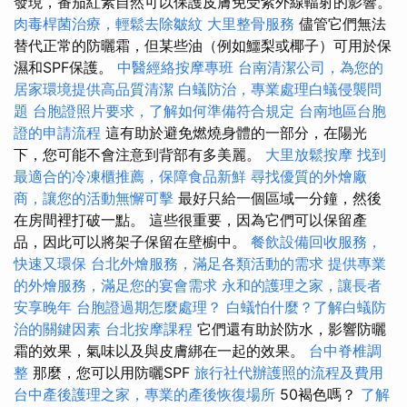
發現，番茄紅素自然可以保護皮膚免受紫外線輻射的影響。
肉毒桿菌治療，輕鬆去除皺紋
大里整骨服務
儘管它們無法
替代正常的防曬霜，但某些油（例如鱷梨或椰子）可用於保
濕和SPF保護。
中醫經絡按摩專班
台南清潔公司，為您的
居家環境提供高品質清潔
白蟻防治，專業處理白蟻侵襲問
題
台胞證照片要求，了解如何準備符合規定
台南地區台胞
證的申請流程
這有助於避免燃燒身體的一部分，在陽光
下，您可能不會注意到背部有多美麗。
大里放鬆按摩
找到
最適合的冷凍櫃推薦，保障食品新鮮
尋找優質的外燴廠
商，讓您的活動無懈可擊
最好只給一個區域一分鐘，然後
在房間裡打破一點。 這些很重要，因為它們可以保留產
品，因此可以將架子保留在壁櫥中。
餐飲設備回收服務，
快速又環保
台北外燴服務，滿足各類活動的需求
提供專業
的外燴服務，滿足您的宴會需求
永和的護理之家，讓長者
安享晚年
台胞證過期怎麼處理？
白蟻怕什麼？了解白蟻防
治的關鍵因素
台北按摩課程
它們還有助於防水，影響防曬
霜的效果，氣味以及與皮膚綁在一起的效果。
台中脊椎調
整
那麼，您可以用防曬SPF
旅行社代辦護照的流程及費用
台中產後護理之家，專業的產後恢復場所
50褐色嗎？
了解