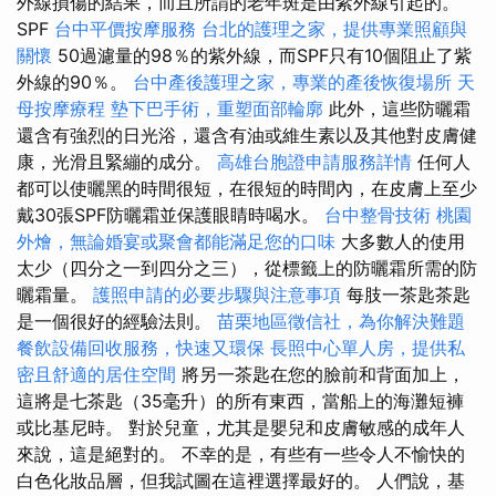
外線損傷的結果，而且所謂的老年斑是由紫外線引起的。
SPF
台中平價按摩服務
台北的護理之家，提供專業照顧與
關懷
50過濾量的98％的紫外線，而SPF只有10個阻止了紫
外線的90％。
台中產後護理之家，專業的產後恢復場所
天
母按摩療程
墊下巴手術，重塑面部輪廓
此外，這些防曬霜
還含有強烈的日光浴，還含有油或維生素以及其他對皮膚健
康，光滑且緊繃的成分。
高雄台胞證申請服務詳情
任何人
都可以使曬黑的時間很短，在很短的時間內，在皮膚上至少
戴30張SPF防曬霜並保護眼睛時喝水。
台中整骨技術
桃園
外燴，無論婚宴或聚會都能滿足您的口味
大多數人的使用
太少（四分之一到四分之三），從標籤上的防曬霜所需的防
曬霜量。
護照申請的必要步驟與注意事項
每肢一茶匙茶匙
是一個很好的經驗法則。
苗栗地區徵信社，為你解決難題
餐飲設備回收服務，快速又環保
長照中心單人房，提供私
密且舒適的居住空間
將另一茶匙在您的臉前和背面加上，
這將是七茶匙（35毫升）的所有東西，當船上的海灘短褲
或比基尼時。 對於兒童，尤其是嬰兒和皮膚敏感的成年人
來說，這是絕對的。 不幸的是，有些有一些令人不愉快的
白色化妝品層，但我試圖在這裡選擇最好的。 人們說，基