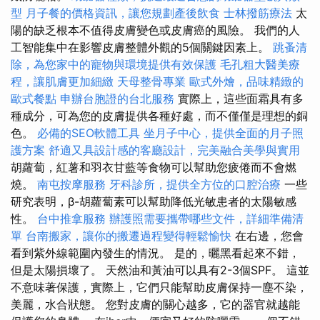
型
月子餐的價格資訊，讓您規劃產後飲食
士林撥筋療法
太
陽的缺乏根本不值得皮膚變色或皮膚癌的風險。 我們的人
工智能集中在影響皮膚整體外觀的5個關鍵因素上。
跳蚤清
除，為您家中的寵物與環境提供有效保護
毛孔粗大醫美療
程，讓肌膚更加細緻
天母整骨專業
歐式外燴，品味精緻的
歐式餐點
申辦台胞證的台北服務
實際上，這些面霜具有多
種成分，可為您的皮膚提供各種好處，而不僅僅是理想的銅
色。
必備的SEO軟體工具
坐月子中心，提供全面的月子照
護方案
舒適又具設計感的客廳設計，完美融合美學與實用
胡蘿蔔，紅薯和羽衣甘藍等食物可以幫助您疲倦而不會燃
燒。
南屯按摩服務
牙科診所，提供全方位的口腔治療
一些
研究表明，β-胡蘿蔔素可以幫助降低光敏患者的太陽敏感
性。
台中推拿服務
辦護照需要攜帶哪些文件，詳細準備清
單
台南搬家，讓你的搬遷過程變得輕鬆愉快
在右邊，您會
看到紫外線範圍內發生的情況。 是的，曬黑看起來不錯，
但是太陽損壞了。 天然油和黃油可以具有2-3個SPF。 這並
不意味著保護，實際上，它們只能幫助皮膚保持一塵不染，
美麗，水合狀態。 您對皮膚的關心越多，它的器官就越能