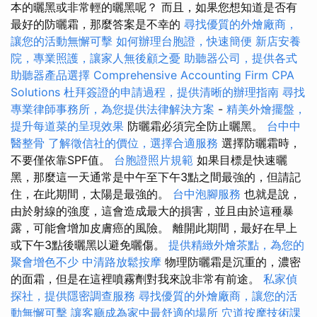
本的曬黑或非常輕的曬黑呢？ 而且，如果您想知道是否有
最好的防曬霜，那麼答案是不幸的
尋找優質的外燴廠商，
讓您的活動無懈可擊
如何辦理台胞證，快速簡便
新店安養
院，專業照護，讓家人無後顧之憂
助聽器公司，提供各式
助聽器產品選擇
Comprehensive Accounting Firm CPA
Solutions
杜拜簽證的申請過程，提供清晰的辦理指南
尋找
專業律師事務所，為您提供法律解決方案
-
精美外燴擺盤，
提升每道菜的呈現效果
防曬霜必須完全防止曬黑。
台中中
醫整骨
了解徵信社的價位，選擇合適服務
選擇防曬霜時，
不要僅依靠SPF值。
台胞證照片規範
如果目標是快速曬
黑，那麼這一天通常是中午至下午3點之間最強的，但請記
住，在此期間，太陽是最強的。
台中泡腳服務
也就是說，
由於射線的強度，這會造成最大的損害，並且由於這種暴
露，可能會增加皮膚癌的風險。 離開此期間，最好在早上
或下午3點後曬黑以避免曬傷。
提供精緻外燴茶點，為您的
聚會增色不少
中清路放鬆按摩
物理防曬霜是沉重的，濃密
的面霜，但是在這裡噴霧劑對我來說非常有前途。
私家偵
探社，提供隱密調查服務
尋找優質的外燴廠商，讓您的活
動無懈可擊
讓客廳成為家中最舒適的場所
穴道按摩技術課