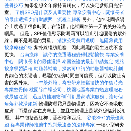
整骨技巧
如果您想全年保持青銅皮，可以決定參觀日光浴
室。
了解SEO是什麼及其重要性
專業安養中心，關懷長者
的最佳選擇
如何辦護照，流程全解析
另外，他在花園或陽
台上度過了很多時間，在這裡，他試圖在第一天的美好時光
曬黑。 但是，SPF值僅顯示防曬霜可以阻止引起曬傷的紫外
線，而不是曬黑的質量。
清潔公司費用透明，無隱藏費用
按摩療程介紹
紫外線繼續阻塞，因此曬黑的發生速度不會
更快。
台南搬家，讓你的搬遷過程變得輕鬆愉快
專業安養
中心，關懷長者的最佳選擇
泰國簽證的最新申請規定
經絡
按摩學習課程
助聽器補助，探索可申請的助聽器補助計劃
青銅色的太陽油，曬黑的持續時間盡可能長，但可以防止有
害的紫外線。
下午茶外燴，為您帶來輕鬆愉快的午後時光
專業整骨師
桃園除白蟻公司，桃園地區專業白蟻處理服務
玻尿酸注射，迅速填補細紋和凹陷
居家清潔服務，讓每個
角落都乾淨如新
物理防曬霜只是物理的，因為它不會吸收
皮膚，而是保留在皮膚上，並且在物理上是紫外線輻射反射
層。 其中包括西紅柿，番石榴和西瓜。
谷歌SEO的最佳實
踐
從專業律師推薦中找到最適合的法律專家
一項小型研究