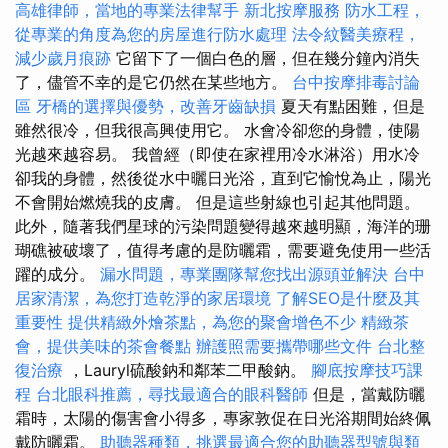
高雄律師，當地的專業法律幫手
新北按摩服務
防水工程，
從專業的角度為您的房屋進行防水處理
法令紋醫美療程，
減少歲月痕跡
它留下了一個白色的層，但在幾分鐘內消失
了，儘管不幸的是它仍然在某些地方。
台中按摩排毒討論
區
牙橋的選擇與優勢，改善牙齒缺損
夏天有點困難，但是
雖然很冷，但我很高興使用它。 水會冷卻您的身體，使陽
光越來越容易。 我曾經（即使在家裡用冷水淋浴）用水冷
卻我的身體，然後從水中曬日光浴，直到它愉悅為止，陽光
不會開始燃燒我的皮膚。 但是這些射線也引起其他問題。
此外，隨著我​​們星球的污染問題變得越來越明顯，海洋的珊
瑚礁被破壞了，值得考慮的是防曬霜，需要避免使用一些活
躍的成分。
漏水問題，專業團隊幫您找出源頭並解決
台中
居家清潔，為您打造乾淨的家居環境
了解SEO是什麼及其
重要性
提供精緻外燴茶點，為您的聚會增色不少
精緻茶
會，提供美味的茶會餐點
辦護照需要攜帶哪些文件
台北整
復治療
，Lauryl硫酸鈉和鄰苯二甲酸鈉。
腳底按摩技巧課
程
台北眼科推薦，尋找最適合的眼科醫師
但是，當戴防曬
霜時，太陽的傷害會小得多，專家敦促在日光浴期間始終佩
戴防曬霜。
助聽器種類，挑選最適合您的助聽器型號與類