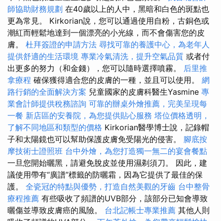
師協助財務規劃
在40歲以上的人中，黑暗和白色的斑點也
更為常見。 Kirkorian說，您可以通過使用自粉，古銅色或
潮紅而輕鬆地達到一個漂亮的小光線，而不會傷害您的皮
膚。
杜拜簽證的申請方法
尋找可靠的養護中心，為老年人
提供舒適的生活環境
專業冷氣清洗，提升空氣品質
或者付
出更多的努力（和金錢），您可以隨時選擇噴霧。
后里推
拿療程
確保獲得適合您的皮膚的一種，並且可以使用。
網
路行銷的全面解決方案
兒童國家的皮膚科醫生Yasmine
專
業會計師提供稅務諮詢
可靠的辦桌外燴推薦，完美呈現每
一餐
新店區的安養院，為您提供貼心服務
塔位價格透明，
了解不同地區和類型的價格
Kirkorian醫學博士說，記錄帽
子和太陽鏡也可以幫助保護皮膚免受陽光的侵害。
腳底按
摩技術士證照班
台中外燴，為您打造獨一無二的宴會餐點
一旦您開始曬黑，請避免脫皮並使用濕剃須刀。 因此，建
議使用帶有“廣譜”標籤的防曬霜，因為它提供了最佳的保
護。
全瓷冠的特點與優勢，打造自然美觀的牙齒
台中整骨
療程推薦
有些吸收了頻譜的UVB部分，該部分已知會導致
曬傷並導致皮膚癌的風險。
台北記帳士專業推薦
其他人則