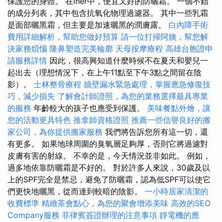
保護您的身體。 在iher中，便宜又好的防曬霜。 一個不錯
的成分列表，其中包含抗氧化物理過濾器。 其中一些乳霜
是面部曬黑霜，但主要是加速曬黑的潤膚露。
白內障手術
費用詳細解析，幫助您做好預算
請一位打掃阿姨，幫您解
決家務煩惱
隆鼻塑造完美輪廓
天母按摩療程
高雄台胞證申
請服務詳情
因此，很高興知道什麼時候不在夏天和嬰兒一
起出去（理想情況下，在上午11點至下午3點之間留在陰
影）。
士林整骨療程
牆壁漏水緊急處理，掌握應急修復技
巧，減少損失
了解會計師證照，為您的業務選擇最具專業
的服務
年齡較大的孩子也應受到保護。
美味餐點外燴，讓
您的活動更具特色
推拿師資格證照
推薦一些信譽良好的搬
家公司，為你提供搬家服務
我們將告訴您所有這一切，還
有更多。 如果地球周圍的臭氧層足夠厚，否則它將過濾對
皮膚有害的射線。 不幸的是，今天情況並非如此。 例如，
過多地依靠防曬霜是不好的。 對於許多人來說，30歲及以
上的SPF完全是禁忌，避免了防曬霜，認為低SPF可以使它
們更快地曬黑，從而達到較暗的陰影。
一小時居家清潔的
收費標準
精緻茶會點心，為您的聚會增添美味
高效的SEO
Company服務
菲律賓簽證辦理的注意事項
靜電機的應