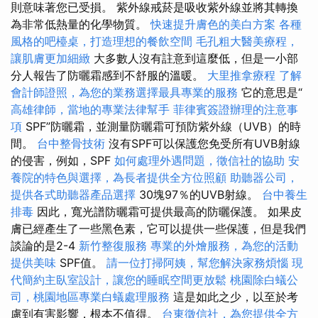
則意味著您已受損。 紫外線戒菸是吸收紫外線並將其轉換
為非常低熱量的化學物質。
快速提升膚色的美白方案
各種
風格的吧檯桌，打造理想的餐飲空間
毛孔粗大醫美療程，
讓肌膚更加細緻
大多數人沒有註意到這麼低，但是一小部
分人報告了防曬霜感到不舒服的溫暖。
大里推拿療程
了解
會計師證照，為您的業務選擇最具專業的服務
它的意思是“
高雄律師，當地的專業法律幫手
菲律賓簽證辦理的注意事
項
SPF”防曬霜，並測量防曬霜可預防紫外線（UVB）的時
間。
台中整骨技術
沒有SPF可以保護您免受所有UVB射線
的侵害，例如，SPF
如何處理外遇問題，徵信社的協助
安
養院的特色與選擇，為長者提供全方位照顧
助聽器公司，
提供各式助聽器產品選擇
30塊97％的UVB射線。
台中養生
排毒
因此，寬光譜防曬霜可提供最高的防曬保護。 如果皮
膚已經產生了一些黑色素，它可以提供一些保護，但是我們
談論的是2-4
新竹整復服務
專業的外燴服務，為您的活動
提供美味
SPF值。
請一位打掃阿姨，幫您解決家務煩惱
現
代簡約主臥室設計，讓您的睡眠空間更放鬆
桃園除白蟻公
司，桃園地區專業白蟻處理服務
這是如此之少，以至於考
慮到有害影響，根本不值得。
台東徵信社，為您提供全方