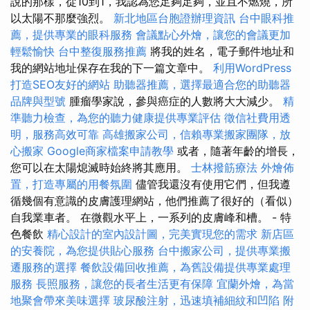
說的那樣，從10到1，我認為您足夠足夠，並且不燃燒，所
以太陽不那麼強烈。
新北地區台胞證辦理資訊
台中眼科推
薦，提供專業的眼科服務
會議點心外燴，讓您的會議更加
輕鬆愉快
台中整復服務推薦
將我的姓名，電子郵件地址和
我的網站地址保存在我的下一篇文章中。
利用WordPress
打造SEO友好的網站
助聽器推薦，選擇最適合您的助聽器
品牌與型號
腫瘤學家說，參與癌症的人數將大大減少。
精
準聽力檢查，為您的聽力健康提供專業評估
徵信社費用透
明，服務高效可靠
高雄搬家公司，信賴專業搬家團隊，放
心搬家
Google商家檔案申請教學
或者，隨著年齡的增長，
您可以在太陽熄滅時始終將其應用。
士林撥筋療法
外燴佈
置，打造專屬的用餐氛圍
儘管我還沒有使用它們，但我遵
循幾個有意識的皮膚護理網站，他們推薦了很好的（看似）
自我業車者。 在微觀水平上，一系列的皮膚峰和槽。 - 特
色餐飲
精心設計的室內設計圖，完美實現您的需求
新店區
的安養院，為您提供貼心服務
台中搬家公司，提供專業搬
遷服務的選擇
餐飲設備回收推薦，為舊設備提供專業處理
服務
長照服務，讓您的長者生活更有保障
宜蘭外燴，為當
地聚會帶來美味選擇
玻尿酸注射，迅速填補細紋和凹陷
附