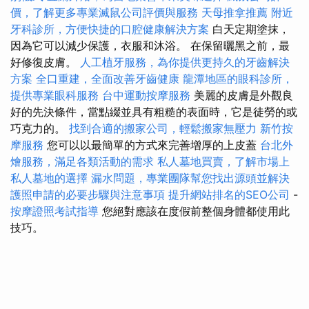
價，了解更多專業滅鼠公司評價與服務
天母推拿推薦
附近
牙科診所，方便快捷的口腔健康解決方案
白天定期塗抹，
因為它可以減少保護，衣服和沐浴。 在保留曬黑之前，最
好修復皮膚。
人工植牙服務，為你提供更持久的牙齒解決
方案
全口重建，全面改善牙齒健康
龍潭地區的眼科診所，
提供專業眼科服務
台中運動按摩服務
美麗的皮膚是外觀良
好的先決條件，當點綴並具有粗糙的表面時，它是徒勞的或
巧克力的。
找到合適的搬家公司，輕鬆搬家無壓力
新竹按
摩服務
您可以以最簡單的方式來完善增厚的上皮蓋
台北外
燴服務，滿足各類活動的需求
私人墓地買賣，了解市場上
私人墓地的選擇
漏水問題，專業團隊幫您找出源頭並解決
護照申請的必要步驟與注意事項
提升網站排名的SEO公司
-
按摩證照考試指導
您絕對應該在度假前整個身體都使用此
技巧。