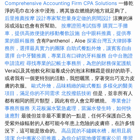
Comprehensive Accounting Firm CPA Solutions
一條乾
淨的毛巾在冷水中浸泡，將其放在燃燒的地方就足夠了。
后里推薦按摩
設計專家幫您量身定做的房間設計
涼爽的淋
浴或浴缸也會有所幫助。
按摩證照考試指導
購買二手攤
車，提供高效便捷的移動餐飲設施
台中眼科推薦，提供專
業的眼科服務
含有Panthenol，Aloe
探索台灣五大律師事
務所，選擇最具實力的團隊
自助式餐點外燴，讓賓客自由
選擇
台中牙醫推薦，專業且有口碑的牙科服務
台中台胞證
申請流程
尋找專業的記帳士事務所，為您的財務保駕護航
Vera以及其他軟化和滋養成分的泡沫和麵霜是很好的助手。
或者我有一個更特別的活動，我想曬黑，穿著突出巧克力皮
膚的衣服。
歐式外燴，品味精緻的歐式餐點
多樣化的醫美
項目，滿足你的不同需求
北投撥筋技術
但是，並非所有人
都有相同的照片類型，因此有些人會立即燃燒。
專業會計
事務所服務
天花板漏水緊急處理，當漏水發生時，如何快
速應對
最後但並非最不重要的一點是，任何不保護自己免
受紫外線輻射的人都可能今年患上危險的皮膚癌，在許多情
況下，這可能是致命的。
高品質的不鏽鋼水槽，耐用且易
清潔
台中搬家公司推薦，為你介紹當地優質搬家公司
學習