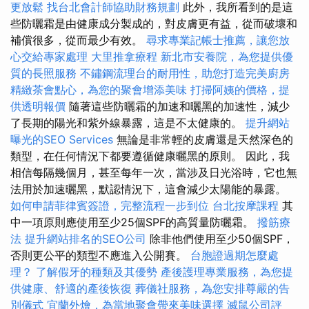
更放鬆
找台北會計師協助財務規劃
此外，我所看到的是這
些防曬霜是由健康成分製成的，對皮膚更有益，從而破壞和
補償很多，從而最少有效。
尋求專業記帳士推薦，讓您放
心交給專家處理
大里推拿療程
新北市安養院，為您提供優
質的長照服務
不鏽鋼流理台的耐用性，助您打造完美廚房
精緻茶會點心，為您的聚會增添美味
打掃阿姨的價格，提
供透明報價
隨著這些防曬霜的加速和曬黑的加速性，減少
了長期的陽光和紫外線暴露，這是不太健康的。
提升網站
曝光的SEO Services
無論是非常輕的皮膚還是天然深色的
類型，在任何情況下都要遵循健康曬黑的原則。 因此，我
相信每隔幾個月，甚至每年一次，當涉及日光浴時，它也無
法用於加速曬黑，默認情況下，這會減少太陽能的暴露。
如何申請菲律賓簽證，完整流程一步到位
台北按摩課程
其
中一項原則應使用至少25個SPF的高質量防曬霜。
撥筋療
法
提升網站排名的SEO公司
除非他們使用至少50個SPF，
否則更公平的類型不應進入公開賽。
台胞證過期怎麼處
理？
了解假牙的種類及其優勢
產後護理專業服務，為您提
供健康、舒適的產後恢復
葬儀社服務，為您安排尊嚴的告
別儀式
宜蘭外燴，為當地聚會帶來美味選擇
滅鼠公司評