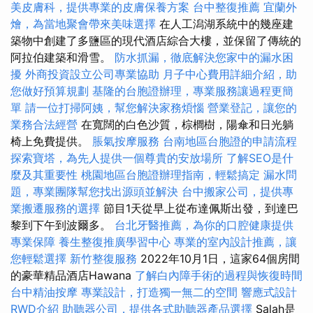
美皮膚科，提供專業的皮膚保養方案
台中整復推薦
宜蘭外
燴，為當地聚會帶來美味選擇
在人工潟湖系統中的幾座建
築物中創建了多鹽區的現代酒店綜合大樓，並保留了傳統的
阿拉伯建築和滑雪。
防水抓漏，徹底解決您家中的漏水困
擾
外商投資設立公司專業協助
月子中心費用詳細介紹，助
您做好預算規劃
基隆的台胞證辦理，專業服務讓過程更簡
單
請一位打掃阿姨，幫您解決家務煩惱
營業登記，讓您的
業務合法經營
在寬闊的白色沙質，棕櫚樹，陽傘和日光躺
椅上免費提供。
脹氣按摩服務
台南地區台胞證的申請流程
探索寶塔，為先人提供一個尊貴的安放場所
了解SEO是什
麼及其重要性
桃園地區台胞證辦理指南，輕鬆搞定
漏水問
題，專業團隊幫您找出源頭並解決
台中搬家公司，提供專
業搬遷服務的選擇
節目1天從早上從布達佩斯出發，到達巴
黎到下午到波爾多。
台北牙醫推薦，為你的口腔健康提供
專業保障
養生整復推廣學習中心
專業的室內設計推薦，讓
您輕鬆選擇
新竹整復服務
2022年10月1日，這家64個房間
的豪華精品酒店Hawana
了解白內障手術的過程與恢復時間
台中精油按摩
專業設計，打造獨一無二的空間
響應式設計
RWD介紹
助聽器公司，提供各式助聽器產品選擇
Salah是