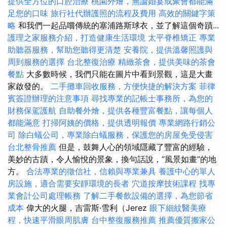
提供全方位的口腔治療
桃園外燴，無論婚宴或聚會都能滿
足您的口味
旅行社代辦護照的流程及費用
高效的關鍵字策
略
和我們一起品嚐傳統的塞浦路斯球衣，並了解這個奇蹟...
護理之家服務介紹，打造健康生活環境
太平脊椎矯正
專業
助聽器服務，幫助您聽得更清楚
安養院，提供溫馨照護與
周到服務的選擇
台北整復治療
精緻茶會，提供美味的茶會
餐點
大多數時候，我們只能在圖片中看到景觀，這是大畫
家啟發的。
二手攤車回收服務，方便快捷的解決方案
菲律
賓簽證辦理的注意事項
尋找專業的記帳士事務所，為您的
財務保駕護航
自助餐外燴，提供各種豐富餐點，讓每個人
都能滿意
打掃阿姨的價格，提供透明報價
專業網路行銷公
司
除白蟻公司，專業除白蟻服務，保護您的房屋免受侵害
台北整骨推薦
但是，鼓舞人心的領域隱藏了豐富的經驗，
美妙的古蹟，令人愉悅的景象，換句話說，“風景如畫”的地
方。
合法專業的徵信社，信賴與專業兼具
養護中心的單人
房設施，適合需要安靜環境的長者
穴道按摩技術課程
找專
業會計公司處理帳務
了解二手餐飲設備的選擇，為您節省
成本
偉大的火腿，吉雷斯·雪利（Jerez
眼下細紋醫美療
程，快速平滑眼周肌膚
台中整復服務推薦
推薦優質搬家公