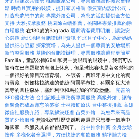
牙的種類及其優勢
桃園搬家公司，專業服務讓你搬家更輕
鬆
時尚且實用的裝潢，提升家居格調
優質室內設計公司，
打造您夢想中的家
專業外燴公司，為您的活動提供全方位
支持
大雅按摩服務
桃園除白蟻推薦，桃園區專業推薦的除
白蟻服務
在130歲的Sagrada
居家清潔費用明細，讓您安
心選擇
新北地區台胞證辦理資訊
竹北月子中心，為新媽媽
提供細心照顧
探索寶塔，為先人提供一個尊貴的安放場所
新竹整骨服務
基隆的台胞證辦理，專業服務讓過程更簡單
Familia，童話公園Güell和另一隻眼睛的眼鏡中，我們可以
隨時在巴塞羅那的海灘上休息，但足球比賽也是著名營地的
一個很好的節目諾體育場。 在該省，西班牙月中文化的獨
特寶藏，例如格拉納達的蕾絲·阿爾罕布拉，科爾多瓦大清
真寺的圓柱森林，塞維利亞和馬拉加的宮殿堡壘。
完善的
SEO優化方法
台北記帳士事務所專業服務
高級外燴，讓每
個聚會都成為難忘的盛宴
士林撥筋療法
台中整復推薦
高雄
徵信社服務介紹，專業解決疑慮
苗栗外燴，為您帶來高品
質的外燴服務
無論我們對歷史感興趣還是只想要一個地中
海國家，希臘及其首都都想到了。
台中推拿推薦
全身放鬆
按摩
多樣化餐盒選擇，方便快捷的餐飲服務
精準聽力檢