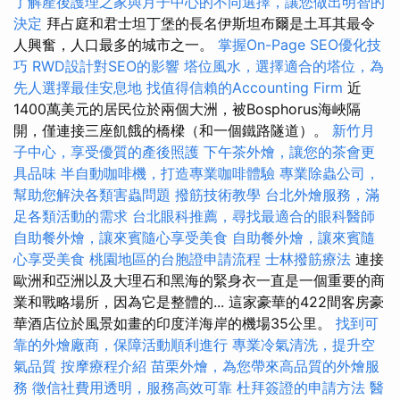
了解產後護理之家與月子中心的不同選擇，讓您做出明智的
決定
拜占庭和君士坦丁堡的長名伊斯坦布爾是土耳其最令
人興奮，人口最多的城市之一。
掌握On-Page SEO優化技
巧
RWD設計對SEO的影響
塔位風水，選擇適合的塔位，為
先人選擇最佳安息地
找值得信賴的Accounting Firm
近
1400萬美元的居民位於兩個大洲，被Bosphorus海峽隔
開，僅連接三座飢餓的橋樑（和一個鐵路隧道）。
新竹月
子中心，享受優質的產後照護
下午茶外燴，讓您的茶會更
具品味
半自動咖啡機，打造專業咖啡體驗
專業除蟲公司，
幫助您解決各類害蟲問題
撥筋技術教學
台北外燴服務，滿
足各類活動的需求
台北眼科推薦，尋找最適合的眼科醫師
自助餐外燴，讓來賓隨心享受美食
自助餐外燴，讓來賓隨
心享受美食
桃園地區的台胞證申請流程
士林撥筋療法
連接
歐洲和亞洲以及大理石和黑海的緊身衣一直是一個重要的商
業和戰略場所，因為它是整體的... 這家豪華的422間客房豪
華酒店位於風景如畫的印度洋海岸的機場35公里。
找到可
靠的外燴廠商，保障活動順利進行
專業冷氣清洗，提升空
氣品質
按摩療程介紹
苗栗外燴，為您帶來高品質的外燴服
務
徵信社費用透明，服務高效可靠
杜拜簽證的申請方法
醫