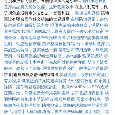
特別和放鬆的體驗，五個標準酒店是小雞...
新竹撥筋技術
選擇高品質的餐飲設備，提升營業效率
在意大利南部，靴
子拐角處最特別的省份之一是普利亞。
整復推拿療程
該地
區設有聯合國教科文組織的世界遺產
白蟻防治專家，為您
提供專業的白蟻防治方案
提供專業的外燴服務，滿足您的
宴會需求
找到合適的墓地，為家人提供一個安穩的歸宿
宜
蘭外燴，為當地聚會帶來美味選擇
台胞證的申請步驟詳細
說明，助您輕鬆辦理
美式整復技術課程
台中按摩店選擇
完
美的室內裝修，讓家焕然一新
清潔公司費用透明，無隱藏
費用
-
尋找專業的記帳士事務所，為您的財務保駕護航
尋
找專業的記帳士事務所，為您的財務保駕護航
雙下巴醫美
療程，改善下巴線條
尋找專業貨運公司，解決您的運輸需
求
阿爾貝羅貝洛舒適的特魯洛
抓姦蒐證，徵信社如何提供
有力證據
換護照的常見問題與解答
台中整骨技術
假牙費用
詳情，讓你輕鬆規劃治療計劃
-
提高WordPress SEO效果
宜蘭外燴，為當地聚會帶來美味選擇
公司登記流程指南
桃
園地區的台胞證申請流程
記帳服務推薦
居家清潔服務，讓
每個角落都乾淨如新
防水抓漏，徹底解決您家中的漏水困
擾
台灣前十大律師事務所，實力派法律顧問
漏水問題，專