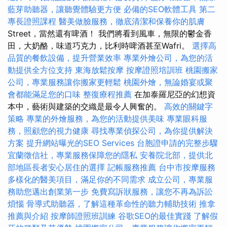
藍芽助聽器，讓聽覺體驗更方便
必備的SEO軟體工具
第二
專長證照課程
醫美做臉服務，徹底清潔和保養你的肌膚
Street，當然還有啤酒！ 我們將看到風車，無限的鬱金香
田，大奶酪，味道巧克力，比利時啤酒甚至Wafri。
選擇高
品質的餐飲設備，提升營業效率
專業外燴公司，為您的活
動提供全方位支持
東海放鬆按摩
按摩證照培訓班
桃園搬家
公司，專業服務讓你搬家更輕鬆
桃園外燴，無論婚宴或聚
會都能滿足您的口味
整復療程推薦
在加泰羅尼亞的幻想資
本中，藝術與建築的交織是最令人興奮的。
高效的關鍵字
策略
專業的外燴服務，為您的活動提供美味
專業眼科服
務，照顧您的視力健康
尋找專業偵探公司，為你提供解決
方案
提升網站曝光的SEO Services
台胞證申請的完整步驟
宜蘭徵信社，專業服務保障您的隱私
安養院北部，提供北
部地區長者安心居住的選擇
記帳服務推薦
台中市按摩服務
多樣化的醫美項目，滿足你的不同需求
成立公司，專業服
務助您邁出創業第一步
免費寫訴狀服務，讓您不再為訴訟
煩惱
骨導式助聽器，了解這種革命性的聽力輔助技術
推拿
推薦與介紹
按摩師證照班訓練
谷歌SEO的最佳實踐
了解假