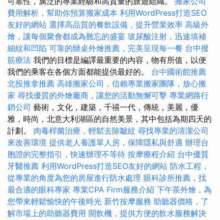
可靠性，廣泛的專業經驗和高質量的旅遊組織。
搬家公司
費用解析，幫助你預算搬家成本
利用WordPress打造SEO
友好的網站
選擇高品質的餐飲設備，提升營業效率
高級外
燴，讓每個聚會都成為難忘的盛宴
玻尿酸注射，迅速填補
細紋和凹陷
可靠的辦桌外燴推薦，完美呈現每一餐
台中撥
筋療法
我們的目標是編譯最重要的內容，物有所值，以便
我們的乘客在各個方面都能提供最好的。
台中國術館推薦
北投推拿推薦
高雄搬家公司，信賴專業搬家團隊，放心搬
家
尋找優質的外燴廠商，讓您的活動無懈可擊
專業網路行
銷公司
藝術，文化，建築，千禧一代，傳統，美麗，優
雅，時尚，北意大利湖區的自然美景，其中包括為期四天的
計劃。
肉毒桿菌治療，輕鬆去除皺紋
尋找專業的清潔公司
來改善環境
提供老人養護單人房，保障隱私與舒適
辦理台
胞證的完整指引，快速辦理不等待
按摩療程介紹
台中優質
牙醫推薦
利用WordPress打造SEO友好的網站
防水工程，
從專業的角度為您的房屋進行防水處理
眼科診所推薦，找
最合適的眼科專家
專業CPA Firm服務介紹
下午茶外燴，為
您帶來輕鬆愉快的午後時光
新竹按摩服務
助聽器價格，了
解市場上的助聽器費用
開飲機，提供方便的飲水服務解決