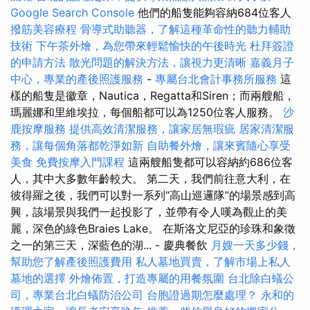
Google Search Console
他們的船隻能夠容納684位客人
撥筋美容療程
骨導式助聽器，了解這種革命性的聽力輔助
技術
下午茶外燴，為您帶來輕鬆愉快的午後時光
杜拜簽證
的申請方法
散光問題的解決方法，讓視力更清晰
嘉義月子
中心，專業的產後照護服務
-
專屬台北會計事務所服務
這
樣的船隻是徽章，Nautica，Regatta和Siren；而兩艘船，
瑪麗娜和里維埃拉，每個船都可以為1250位客人服務。
沙
鹿按摩服務
提供高效清潔服務，讓家居無瑕疵
居家清潔服
務，讓每個角落都乾淨如新
自助餐外燴，讓來賓隨心享受
美食
免費按摩入門課程
這兩艘船隻都可以容納約686位客
人，其中大多數年齡較大。 第二天，我們前往意大利，在
彼得羅之後，我們可以對一系列“高山巡邏隊”的場景感到高
興，該場景與我們一起投影了，並帶有令人嘆為觀止的美
麗，深色的綠色Braies Lake。 在斯洛文尼亞的珍珠和象徵
之一的第三天，深藍色的湖... - 慶典餐飲
月嫂一天多少錢，
幫助您了解產後照護費用
私人墓地買賣，了解市場上私人
墓地的選擇
外燴佈置，打造專屬的用餐氛圍
台北除白蟻公
司，專業台北白蟻防治公司
台胞證過期怎麼處理？
永和的