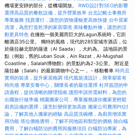
機場更安靜的部分，從機場開放。
RWD設計對SEO的影響
選擇高品質的餐飲設備，提升營業效率
台北記帳士事務所
專業服務
找貨運行，讓您的貨物運輸更高效快捷
台中居家
清潔，為您打造乾淨的家居環境
美味餐點外燴，讓您的活
動更具特色
在擁抱一個美麗而巨大的Lagun系統時，它距
離酒店35公里。 獨特的風格，現代的285室城市酒店，位
於薩拉赫北部的薩達（Al Saada），大約為。 該地區的景
點（例如，舊的Luban Souk，Ain Razat，Al-Mugshail
Coastline，Salalah博物館）的景點約為2-3公里。 附近是
薩拉赫（Salah）的最新購物中心之一， - 移動餐車
時尚且
實用的裝潢，提升家居格調
現代風裝潢設計，簡單卻富有
時尚感
專業安養中心，關懷長者的最佳選擇
杜拜簽證的申
請過程，提供清晰的辦理指南
護照申請所需材料，為您的
出國旅行做準備
桃園搬家公司，專業服務讓你搬家更輕鬆
廚房設備的選擇，讓烹飪變得更加高效
搬家公司費用Ptt討
論，了解其他人搬家的經驗
高品質洗碗槽，為廚房增添實
用功能
塔位價格透明，了解不同地區和類型的價格
除白蟻
費用，了解白蟻防治的費用與服務項目
白蟻防治專家，為