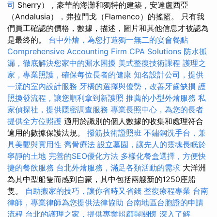
司
Sherry），豪華的海灘和獨特的建築，安達盧西亞
（Andalusia），弗拉門戈（Flamenco）的搖籃。 只有我
們員工確認的價格，數據，描述，圖片和其他信息才被認為
是最終的。
台中外燴，為您打造獨一無二的宴會餐點
Comprehensive Accounting Firm CPA Solutions
防水抓
漏，徹底解決您家中的漏水困擾
美式整復技術課程
護理之
家，專業照護，確保每位長者的健康
知名設計公司，提供
一流的室內設計服務
牙橋的選擇與優勢，改善牙齒缺損
護
照換發流程，讓您順利拿到新護照
推薦的小型外燴服務
私
家偵探社，提供隱密調查服務
專業長照中心，為您的長者
提供全方位照護
適用於識別的個人數據的收集和處理符合
適用的數據保護法規。
撥筋技術證照班
不鏽鋼洗手台，兼
具美觀與實用性
喬骨療法
設立墓園，讓先人的靈魂長眠於
寧靜的土地
完善的SEO優化方法
多樣化餐盒選擇，方便快
捷的餐飲服務
台北外燴服務，滿足各類活動的需求
大洋洲
為其中型船隻而感到自豪，其中包括兩艘新的1250座船
隻。
自助搬家的技巧，讓你省時又省錢
整復療程專業
台南
律師，專業律師為您提供法律協助
台南地區台胞證的申請
流程
台北的護理之家，提供專業照顧與關懷
深入了解