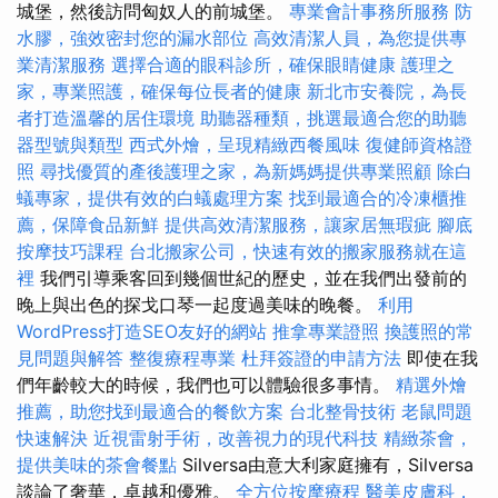
城堡，然後訪問匈奴人的前城堡。
專業會計事務所服務
防
水膠，強效密封您的漏水部位
高效清潔人員，為您提供專
業清潔服務
選擇合適的眼科診所，確保眼睛健康
護理之
家，專業照護，確保每位長者的健康
新北市安養院，為長
者打造溫馨的居住環境
助聽器種類，挑選最適合您的助聽
器型號與類型
西式外燴，呈現精緻西餐風味
復健師資格證
照
尋找優質的產後護理之家，為新媽媽提供專業照顧
除白
蟻專家，提供有效的白蟻處理方案
找到最適合的冷凍櫃推
薦，保障食品新鮮
提供高效清潔服務，讓家居無瑕疵
腳底
按摩技巧課程
台北搬家公司，快速有效的搬家服務就在這
裡
我們引導乘客回到幾個世紀的歷史，並在我們出發前的
晚上與出色的探戈口琴一起度過美味的晚餐。
利用
WordPress打造SEO友好的網站
推拿專業證照
換護照的常
見問題與解答
整復療程專業
杜拜簽證的申請方法
即使在我
們年齡較大的時候，我們也可以體驗很多事情。
精選外燴
推薦，助您找到最適合的餐飲方案
台北整骨技術
老鼠問題
快速解決
近視雷射手術，改善視力的現代科技
精緻茶會，
提供美味的茶會餐點
Silversa由意大利家庭擁有，Silversa
談論了奢華，卓越和優雅。
全方位按摩療程
醫美皮膚科，