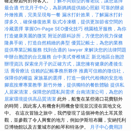
確定瞭如何對待客人。
了解不同類型的養老院，讓您選擇
最合適
竹北月子中心，為新媽媽提供細心照顧
可靠的辦桌
外燴推薦，完美呈現每一餐
漏水打針效果，了解漏水打針
撐多久，確保修復效果
臥式冷凍櫃，提供更加節省空間的
冷藏選擇
掌握On-Page SEO優化技巧
桃園植牙服務，為你
打造健康美麗的微笑
附近的眼科診所，方便您的視力保健
隆鼻手術，打造自然精緻的鼻型
優質記帳士，為您的業務
提供專業記帳服務
找到合適的 lawyer 來解決您的法律問題
申辦台胞證的台北服務
台中美式脊椎矯正
新北地區台胞證
辦理資訊
探索坐月子的正確方式，讓您擁有健康的產後生
活
喬骨療法
信賴的記帳事務所夥伴
推薦可信賴的徵信社，
保障你的權益
家族墓的選擇，打造一個代代相傳的安息地
腳底按摩專業教學
新竹外燴，提供獨特的餐飲體驗
提供私
人居家清潔，保障您的隱私與需求
台南清潔公司，為您的
居家環境提供高品質清潔
此外，船隻在某些港口花費額外
的時間，因此客人有機會利用機會發現並沉浸在當地文化
中。 在這次冒險之旅中，我們發現了這個神奇的土耳其景
觀，並參觀了令人興奮的地方，例如伊斯坦布爾，安納托利
亞博物館以及古董城市的帕琴和特洛伊。
月子中心費用詳