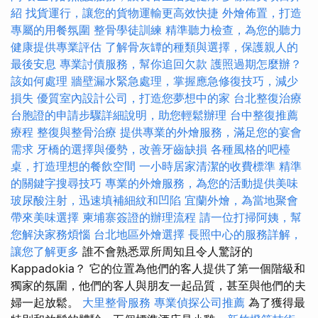
紹
找貨運行，讓您的貨物運輸更高效快捷
外燴佈置，打造
專屬的用餐氛圍
整骨學徒訓練
精準聽力檢查，為您的聽力
健康提供專業評估
了解骨灰罈的種類與選擇，保護親人的
最後安息
專業討債服務，幫你追回欠款
護照過期怎麼辦？
該如何處理
牆壁漏水緊急處理，掌握應急修復技巧，減少
損失
優質室內設計公司，打造您夢想中的家
台北整復治療
台胞證的申請步驟詳細說明，助您輕鬆辦理
台中整復推薦
療程
整復與整骨治療
提供專業的外燴服務，滿足您的宴會
需求
牙橋的選擇與優勢，改善牙齒缺損
各種風格的吧檯
桌，打造理想的餐飲空間
一小時居家清潔的收費標準
精準
的關鍵字搜尋技巧
專業的外燴服務，為您的活動提供美味
玻尿酸注射，迅速填補細紋和凹陷
宜蘭外燴，為當地聚會
帶來美味選擇
柬埔寨簽證的辦理流程
請一位打掃阿姨，幫
您解決家務煩惱
台北地區外燴選擇
長照中心的服務詳解，
讓您了解更多
誰不會熟悉眾所周知且令人驚訝的
Kappadokia？ 它的位置為他們的客人提供了第一個階級和
獨家的氛圍，他們的客人與朋友一起品質，甚至與他們的夫
婦一起放鬆。
大里整骨服務
專業偵探公司推薦
為了獲得最