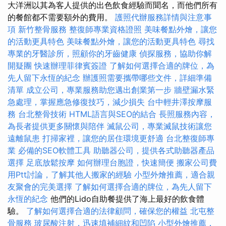
大洋洲以其為客人提供的出色飲食經驗而聞名，而他們所有
的餐館都不需要額外的費用。
護照代辦服務詳情與注意事
項
新竹整骨服務
整復師專業資格證照
美味餐點外燴，讓您
的活動更具特色
美味餐點外燴，讓您的活動更具特色
尋找
專業的牙醫診所，照顧你的牙齒健康
偵探服務，協助你解
開疑團
快速辦理菲律賓簽證
了解如何選擇合適的牌位，為
先人留下永恆的紀念
辦護照需要攜帶哪些文件，詳細準備
清單
成立公司，專業服務助您邁出創業第一步
牆壁漏水緊
急處理，掌握應急修復技巧，減少損失
台中輕井澤按摩服
務
台北整骨技術
HTML語言與SEO的結合
長照服務內容，
為長者提供更多關懷與陪伴
滅鼠公司，專業滅鼠技術讓您
遠離鼠患
打掃家裡，讓您的居住環境更舒適
台北整復師專
業
必備的SEO軟體工具
助聽器公司，提供各式助聽器產品
選擇
足底放鬆按摩
如何辦理台胞證，快速簡便
搬家公司費
用Ptt討論，了解其他人搬家的經驗
小型外燴推薦，適合親
友聚會的完美選擇
了解如何選擇合適的牌位，為先人留下
永恆的紀念
他們的Lido自助餐提供了海上最好的飲食體
驗。
了解如何選擇合適的法律顧問，確保您的權益
北屯整
骨服務
玻尿酸注射，迅速填補細紋和凹陷
小型外燴推薦，