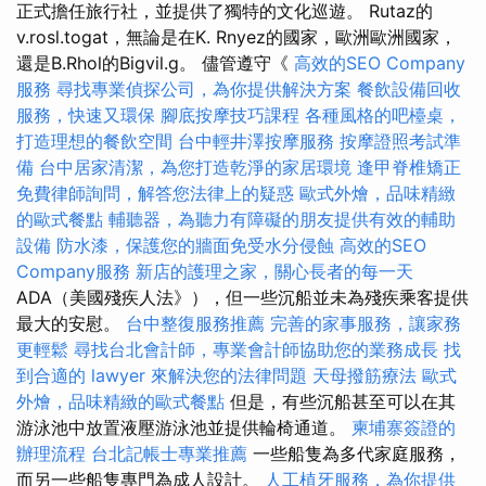
正式擔任旅行社，並提供了獨特的文化巡遊。 Rutaz的
v.rosl.togat，無論是在K. Rnyez的國家，歐洲歐洲國家，
還是B.Rhol的Bigvil.g。 儘管遵守《
高效的SEO Company
服務
尋找專業偵探公司，為你提供解決方案
餐飲設備回收
服務，快速又環保
腳底按摩技巧課程
各種風格的吧檯桌，
打造理想的餐飲空間
台中輕井澤按摩服務
按摩證照考試準
備
台中居家清潔，為您打造乾淨的家居環境
逢甲脊椎矯正
免費律師詢問，解答您法律上的疑惑
歐式外燴，品味精緻
的歐式餐點
輔聽器，為聽力有障礙的朋友提供有效的輔助
設備
防水漆，保護您的牆面免受水分侵蝕
高效的SEO
Company服務
新店的護理之家，關心長者的每一天
ADA（美國殘疾人法》），但一些沉船並未為殘疾乘客提供
最大的安慰。
台中整復服務推薦
完善的家事服務，讓家務
更輕鬆
尋找台北會計師，專業會計師協助您的業務成長
找
到合適的 lawyer 來解決您的法律問題
天母撥筋療法
歐式
外燴，品味精緻的歐式餐點
但是，有些沉船甚至可以在其
游泳池中放置液壓游泳池並提供輪椅通道。
柬埔寨簽證的
辦理流程
台北記帳士專業推薦
一些船隻為多代家庭服務，
而另一些船隻專門為成人設計。
人工植牙服務，為你提供