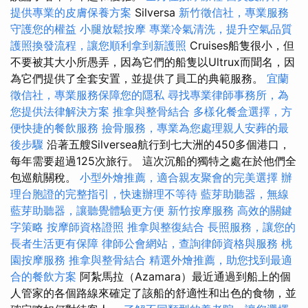
提供專業的皮膚保養方案
Silversa
新竹徵信社，專業服務
守護您的權益
小腿放鬆按摩
專業冷氣清洗，提升空氣品質
護照換發流程，讓您順利拿到新護照
Cruises船隻很小，但
不要被其大小所愚弄，因為它們的船隻以Ultrux而聞名，因
為它們提供了全套安置，並提供了員工的典範服務。
宜蘭
徵信社，專業服務保障您的隱私
尋找專業律師事務所，為
您提供法律解決方案
推拿與整骨結合
多樣化餐盒選擇，方
便快捷的餐飲服務
撿骨服務，專業為您處理親人安葬的最
後步驟
沿著五艘Silversea航行到七大洲的450多個港口，
每年需要超過125次旅行。 這次沉船的獨特之處在於他們全
包巡航關稅。
小型外燴推薦，適合親友聚會的完美選擇
辦
理台胞證的完整指引，快速辦理不等待
藍芽助聽器，無線
藍芽助聽器，讓聽覺體驗更方便
新竹按摩服務
高效的關鍵
字策略
按摩師資格證照
推拿與整復結合
長照服務，讓您的
長者生活更有保障
律師公會網站，查詢律師資格與服務
桃
園按摩服務
推拿與整骨結合
精選外燴推薦，助您找到最適
合的餐飲方案
阿紮馬拉（Azamara）最近通過到船上的個
人管家的各個路線來確定了該船的舒適性和出色的食物，並