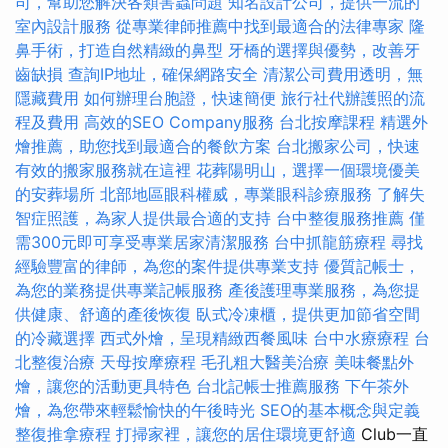
司，幫助您解決各類害蟲問題
知名設計公司，提供一流的
室內設計服務
從專業律師推薦中找到最適合的法律專家
隆
鼻手術，打造自然精緻的鼻型
牙橋的選擇與優勢，改善牙
齒缺損
查詢IP地址，確保網路安全
清潔公司費用透明，無
隱藏費用
如何辦理台胞證，快速簡便
旅行社代辦護照的流
程及費用
高效的SEO Company服務
台北按摩課程
精選外
燴推薦，助您找到最適合的餐飲方案
台北搬家公司，快速
有效的搬家服務就在這裡
花葬陽明山，選擇一個環境優美
的安葬場所
北部地區眼科權威，專業眼科診療服務
了解失
智症照護，為家人提供最合適的支持
台中整復服務推薦
僅
需300元即可享受專業居家清潔服務
台中抓龍筋療程
尋找
經驗豐富的律師，為您的案件提供專業支持
優質記帳士，
為您的業務提供專業記帳服務
產後護理專業服務，為您提
供健康、舒適的產後恢復
臥式冷凍櫃，提供更加節省空間
的冷藏選擇
西式外燴，呈現精緻西餐風味
台中水療療程
台
北整復治療
天母按摩療程
毛孔粗大醫美治療
美味餐點外
燴，讓您的活動更具特色
台北記帳士推薦服務
下午茶外
燴，為您帶來輕鬆愉快的午後時光
SEO的基本概念與定義
整復推拿療程
打掃家裡，讓您的居住環境更舒適
Club一直