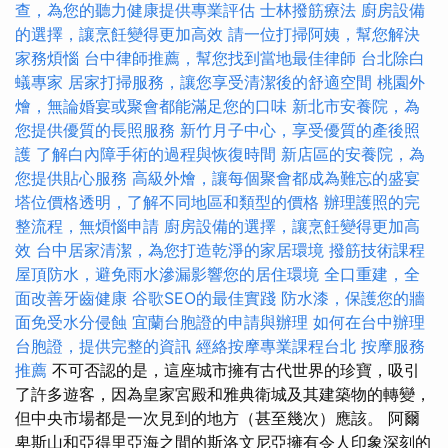
查，為您的聽力健康提供專業評估
士林撥筋療法
廚房設備
的選擇，讓烹飪變得更加高效
請一位打掃阿姨，幫您解決
家務煩惱
台中律師推薦，幫您找到當地最佳律師
台北除白
蟻專家
居家打掃服務，讓您享受清潔後的舒適空間
桃園外
燴，無論婚宴或聚會都能滿足您的口味
新北市安養院，為
您提供優質的長照服務
新竹月子中心，享受優質的產後照
護
了解白內障手術的過程與恢復時間
新店區的安養院，為
您提供貼心服務
高級外燴，讓每個聚會都成為難忘的盛宴
塔位價格透明，了解不同地區和類型的價格
辦理護照的完
整流程，無煩惱申請
廚房設備的選擇，讓烹飪變得更加高
效
台中居家清潔，為您打造乾淨的家居環境
撥筋技術課程
屋頂防水，避免雨水滲漏影響您的居住環境
全口重建，全
面改善牙齒健康
谷歌SEO的最佳實踐
防水漆，保護您的牆
面免受水分侵蝕
宜蘭台胞證的申請與辦理
如何在台中辦理
台胞證，提供完整的資訊
經絡按摩專業課程台北
按摩服務
推薦
不可否認的是，這座城市擁有古代世界的珍寶，吸引
了許多遊客，因為皇家宮殿和雅典衛城及其建築物的轉變，
但中央市場都是一次見到的地方（甚至幾次）應該。 阿爾
卑斯山和亞得里亞海之間的斯洛文尼亞擁有令人印象深刻的