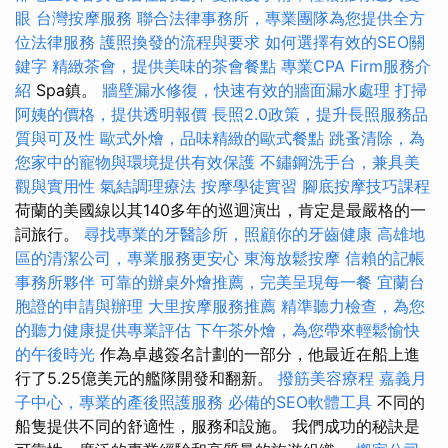
眼
台灣按摩服務
聯合法律事務所，專業團隊為您提供全方
位法律服務
護照換發的流程與要求
如何選擇有效的SEO關
鍵字
精緻茶會，提供美味的茶會餐點
專業CPA Firm服務介
紹
Spa鎮。
牆壁漏水修復，快速有效的牆面漏水處理
打掃
阿姨的價格，提供透明報價
長照2.0政策，提升長照服務品
質與可及性
歐式外燴，品味精緻的歐式餐點
跳蚤清除，為
您家中的寵物與環境提供有效保護
不鏽鋼洗手台，兼具美
觀與實用性
氣結調理療法
按摩學徒實習
腳底按摩技巧課程
荷蘭的美國線以其140多年的巡迴演出，肯定是最嚴格的一
詞旅行。
尋找專業的牙醫診所，照顧你的牙齒健康
高雄地
區的清潔公司，專業服務更安心
東海放鬆按摩
信賴的記帳
事務所夥伴
可靠的辦桌外燴推薦，完美呈現每一餐
宜蘭台
胞證的申請與辦理
大里按摩服務推薦
精準聽力檢查，為您
的聽力健康提供專業評估
下午茶外燴，為您帶來輕鬆愉快
的午後時光
作為卓越簽名計劃的一部分，他最近在船上進
行了5.25億美元的艦隊開發和翻新。
撥筋美容療程
嘉義月
子中心，專業的產後照護服務
必備的SEO軟體工具
不同的
船隻提供不同的舒適性，服務和設施。 我們成功的秘訣是