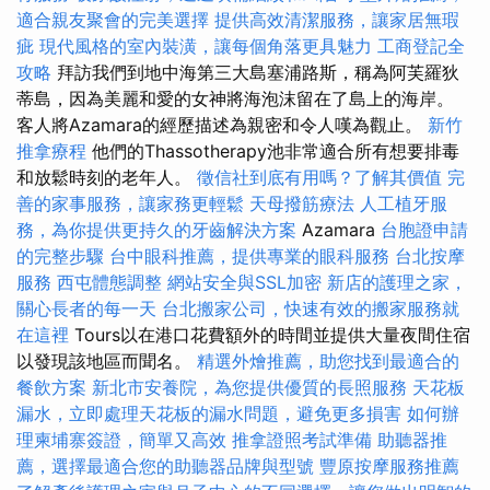
適合親友聚會的完美選擇
提供高效清潔服務，讓家居無瑕
疵
現代風格的室內裝潢，讓每個角落更具魅力
工商登記全
攻略
拜訪我們到地中海第三大島塞浦路斯，稱為阿芙羅狄
蒂島，因為美麗和愛的女神將海泡沫留在了島上的海岸。
客人將Azamara的經歷描述為親密和令人嘆為觀止。
新竹
推拿療程
他們的Thassotherapy池非常適合所有想要排毒
和放鬆時刻的老年人。
徵信社到底有用嗎？了解其價值
完
善的家事服務，讓家務更輕鬆
天母撥筋療法
人工植牙服
務，為你提供更持久的牙齒解決方案
Azamara
台胞證申請
的完整步驟
台中眼科推薦，提供專業的眼科服務
台北按摩
服務
西屯體態調整
網站安全與SSL加密
新店的護理之家，
關心長者的每一天
台北搬家公司，快速有效的搬家服務就
在這裡
Tours以在港口花費額外的時間並提供大量夜間住宿
以發現該地區而聞名。
精選外燴推薦，助您找到最適合的
餐飲方案
新北市安養院，為您提供優質的長照服務
天花板
漏水，立即處理天花板的漏水問題，避免更多損害
如何辦
理柬埔寨簽證，簡單又高效
推拿證照考試準備
助聽器推
薦，選擇最適合您的助聽器品牌與型號
豐原按摩服務推薦