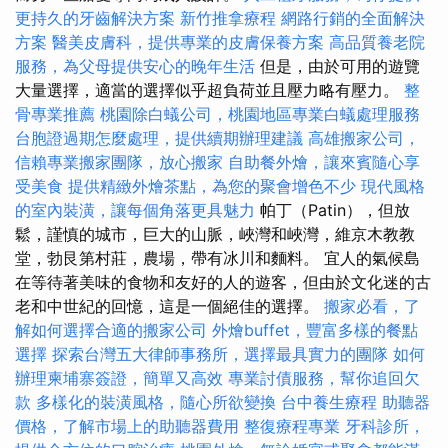
更持久的牙齒解決方案
新竹推拿療程
網路行銷的全面解決
方案
醫美皮膚科，提供專業的皮膚保養方案
高品質養老院
服務，為父母提供安心的晚年生活
但是，由於可用的遊覽
大量選擇，適當的選擇似乎超負荷並且壓力略有壓力。
整
骨專業推薦
桃園除白蟻公司，桃園地區專業白蟻處理服務
台胞證過期怎麼處理，提供續期辦理建議
高雄搬家公司，
信賴專業搬家團隊，放心搬家
自助餐外燴，讓來賓隨心享
受美食
提供精緻外燴茶點，為您的聚會增色不少
現代風格
的室內裝潢，讓每個角落更具魅力
帕丁（Patin），但放
鬆，謹慎的城市，巨大的山脈，峽灣和峽灣，維京木教教
堂，勃艮第村莊，農場，帶有冰川和麵料。 宜人的氣候島
在等待著美味的食物和友好的人的遊客，但由於文化迷的古
老和中世紀的回憶，這是一個絕佳的選擇。
搬家必看，了
解如何選擇合適的搬家公司
外燴buffet，豐富多樣的餐點
選擇
探索台灣五大律師事務所，選擇最具實力的團隊
如何
辦理柬埔寨簽證，簡單又高效
專業討債服務，幫你追回欠
款
多樣化的裝潢風格，隨心所欲變換
台中養生療程
助聽器
價格，了解市場上的助聽器費用
整復療程專業
牙科診所，