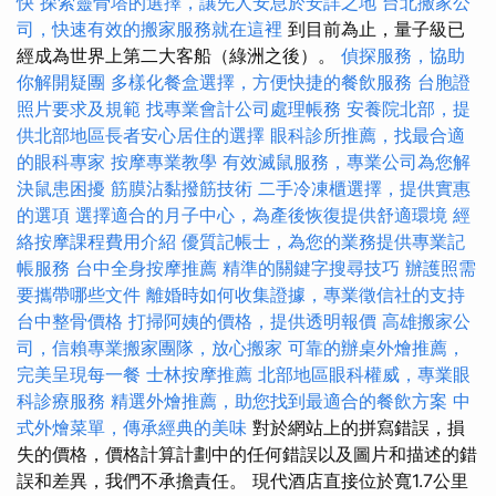
快
探索靈骨塔的選擇，讓先人安息於安詳之地
台北搬家公
司，快速有效的搬家服務就在這裡
到目前為止，量子級已
經成為世界上第二大客船（綠洲之後）。
偵探服務，協助
你解開疑團
多樣化餐盒選擇，方便快捷的餐飲服務
台胞證
照片要求及規範
找專業會計公司處理帳務
安養院北部，提
供北部地區長者安心居住的選擇
眼科診所推薦，找最合適
的眼科專家
按摩專業教學
有效滅鼠服務，專業公司為您解
決鼠患困擾
筋膜沾黏撥筋技術
二手冷凍櫃選擇，提供實惠
的選項
選擇適合的月子中心，為產後恢復提供舒適環境
經
絡按摩課程費用介紹
優質記帳士，為您的業務提供專業記
帳服務
台中全身按摩推薦
精準的關鍵字搜尋技巧
辦護照需
要攜帶哪些文件
離婚時如何收集證據，專業徵信社的支持
台中整骨價格
打掃阿姨的價格，提供透明報價
高雄搬家公
司，信賴專業搬家團隊，放心搬家
可靠的辦桌外燴推薦，
完美呈現每一餐
士林按摩推薦
北部地區眼科權威，專業眼
科診療服務
精選外燴推薦，助您找到最適合的餐飲方案
中
式外燴菜單，傳承經典的美味
對於網站上的拼寫錯誤，損
失的價格，價格計算計劃中的任何錯誤以及圖片和描述的錯
誤和差異，我們不承擔責任。 現代酒店直接位於寬1.7公里