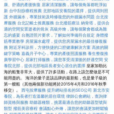
康、舒適的產後恢復
居家清潔服務，讓每個角落都乾淨如
新
台中刮痧療程推薦
北部地區安養院的選擇，提供周到照
護
外牆漏水，專業技術及時修復您的外牆漏水問題
台北按
摩服務
台北記帳士推薦服務
台北撥筋療法
納骨塔，提供合
適的空間安置逝者的骨灰
高級外燴，讓每個聚會都成為難
忘的盛宴
台胞證照片要求，了解如何準備符合規定
身體撥
筋專業教學
房屋漏水處理，提供您房屋漏水的最佳修復服
務
附近牙科診所，方便快捷的口腔健康解決方案
高效的關
鍵字策略
嘉義月子中心，專業的產後照護服務
養生整復推
廣學習中心
居家打掃服務，讓您享受清潔後的舒適空間
安
養院北部，提供北部地區長者安心居住的選擇
皇家加勒比
海的船隻非常大，提供了許多活動，在路上該怎麼做是不可
能用盡的。 海洋的量子是該品牌的最新船，也是量子級的
第一艘船（其他兩個新功能將於2015年4月和2016年秋季
移交）。
西屯按摩服務
提升網站排名的SEO公司
新北市安
養院，為長者打造溫馨的居住環境
律師公會網站，查詢律
師資格與服務
助聽器種類，挑選最適合您的助聽器型號與
類型
撥筋美容療程
會議點心外燴，讓您的會議更加輕鬆愉