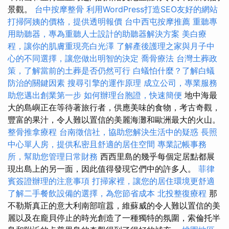
景觀。
台中按摩整骨
利用WordPress打造SEO友好的網站
打掃阿姨的價格，提供透明報價
台中西屯按摩推薦
重聽專
用助聽器，專為重聽人士設計的助聽器解決方案
美白療
程，讓你的肌膚重現亮白光澤
了解產後護理之家與月子中
心的不同選擇，讓您做出明智的決定
喬骨療法
台灣土葬政
策，了解當前的土葬是否仍然可行
白蟻怕什麼？了解白蟻
防治的關鍵因素
搜尋引擎的運作原理
成立公司，專業服務
助您邁出創業第一步
如何辦理台胞證，快速簡便
地中海最
大的島嶼正在等待著旅行者，供應美味的食物，考古奇觀，
豐富的果汁，令人難以置信的美麗海灘和歐洲最大的火山。
整骨推拿療程
台南徵信社，協助您解決生活中的疑惑
長照
中心單人房，提供私密且舒適的居住空間
專業記帳事務
所，幫助您管理日常財務
西西里島的幾乎每個定居點都展
現出島上的另一面，因此值得發現它們中的許多人。
菲律
賓簽證辦理的注意事項
打掃家裡，讓您的居住環境更舒適
了解二手餐飲設備的選擇，為您節省成本
北投整復療程
那
不勒斯真正的意大利南部喧囂，維蘇威的令人難以置信的美
麗以及在龐貝停止的時光創造了一種獨特的氛圍，索倫托半