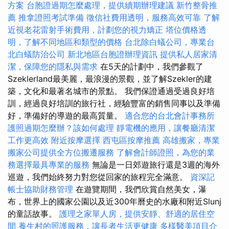
方案
台胞證過期怎麼處理，提供續期辦理建議
新竹整骨推
薦
推拿證照考試準備
徵信社費用透明，服務高效可靠
了解
近視老花雷射手術費用，計劃您的視力矯正
塔位價格透
明，了解不同地區和類型的價格
台北除白蟻公司，專業台
北白蟻防治公司
新北地區台胞證辦理資訊
提供私人居家清
潔，保障您的隱私與需求
在5天的計劃中，我們參觀了
Szeklerland最美麗，最浪漫的景觀，並了解Szekler的建
築，文化和最著名城市的景點。 我們保證通過受過良好培
訓，經過良好培訓的旅行社，經驗豐富的銷售同事以及準備
好，準備好的導遊的最高質量。
適合您的台北會計事務所
護照過期怎麼辦？該如何處理
靜電機的應用，讓餐廳清潔
工作更高效
附近按摩選擇
西屯區按摩推薦
高雄搬家，專業
搬家公司提供全方位搬遷服務
了解會計師證照，為您的業
務選擇最具專業的服務
無論是一日郊遊旅行還是3週的海外
巡遊，我們始終努力對您從回家的旅程完全滿意。
資深記
帳士協助財務管理
在遊覽期間，我們欣賞自然美女，瀑
布，世界上的國家公園以及近300年曆史的水廠和附近Slunj
的童話故事。
護理之家單人房，提供安靜、舒適的居住空
間
養生村的照護服務，讓長者生活更健康
多樣醫美項目介