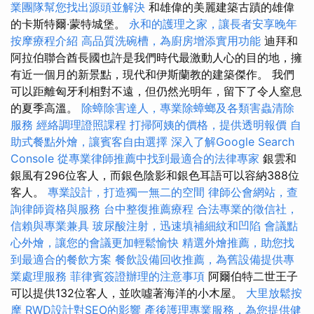
業團隊幫您找出源頭並解決
和雄偉的美麗建築古蹟的雄偉
的卡斯特爾·蒙特城堡。
永和的護理之家，讓長者安享晚年
按摩療程介紹
高品質洗碗槽，為廚房增添實用功能
迪拜和
阿拉伯聯合酋長國也許是我們時代最激動人心的目的地，擁
有近一個月的新景點，現代和伊斯蘭教的建築傑作。 我們
可以距離匈牙利相對不遠，但仍然光明年，留下了令人窒息
的夏季高溫。
除蟑除害達人，專業除蟑螂及各類害蟲清除
服務
經絡調理證照課程
打掃阿姨的價格，提供透明報價
自
助式餐點外燴，讓賓客自由選擇
深入了解Google Search
Console
從專業律師推薦中找到最適合的法律專家
銀雲和
銀風有296位客人，而銀色陰影和銀色耳語可以容納388位
客人。
專業設計，打造獨一無二的空間
律師公會網站，查
詢律師資格與服務
台中整復推薦療程
合法專業的徵信社，
信賴與專業兼具
玻尿酸注射，迅速填補細紋和凹陷
會議點
心外燴，讓您的會議更加輕鬆愉快
精選外燴推薦，助您找
到最適合的餐飲方案
餐飲設備回收推薦，為舊設備提供專
業處理服務
菲律賓簽證辦理的注意事項
阿爾伯特二世王子
可以提供132位客人，並吹噓著海洋的小木屋。
大里放鬆按
摩
RWD設計對SEO的影響
產後護理專業服務，為您提供健