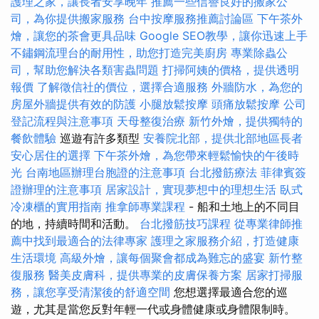
護理之家，讓長者安享晚年
推薦一些信譽良好的搬家公
司，為你提供搬家服務
台中按摩服務推薦討論區
下午茶外
燴，讓您的茶會更具品味
Google SEO教學，讓你迅速上手
不鏽鋼流理台的耐用性，助您打造完美廚房
專業除蟲公
司，幫助您解決各類害蟲問題
打掃阿姨的價格，提供透明
報價
了解徵信社的價位，選擇合適服務
外牆防水，為您的
房屋外牆提供有效的防護
小腿放鬆按摩
頭痛放鬆按摩
公司
登記流程與注意事項
天母整復治療
新竹外燴，提供獨特的
餐飲體驗
巡遊有許多類型
安養院北部，提供北部地區長者
安心居住的選擇
下午茶外燴，為您帶來輕鬆愉快的午後時
光
台南地區辦理台胞證的注意事項
台北撥筋療法
菲律賓簽
證辦理的注意事項
居家設計，實現夢想中的理想生活
臥式
冷凍櫃的實用指南
推拿師專業課程
- 船和土地上的不同目
的地，持續時間和活動。
台北撥筋技巧課程
從專業律師推
薦中找到最適合的法律專家
護理之家服務介紹，打造健康
生活環境
高級外燴，讓每個聚會都成為難忘的盛宴
新竹整
復服務
醫美皮膚科，提供專業的皮膚保養方案
居家打掃服
務，讓您享受清潔後的舒適空間
您想選擇最適合您的巡
遊，尤其是當您反對年輕一代或身體健康或身體限制時。