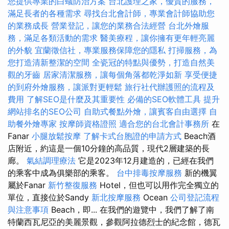
您提供專業的白蟻防治方案
台北護理之家，優質的服務，
滿足長者的各種需求
尋找台北會計師，專業會計師協助您
的業務成長
營業登記，讓您的業務合法經營
台北外燴服
務，滿足各類活動的需求
醫美療程，讓你擁有更年輕亮麗
的外貌
宜蘭徵信社，專業服務保障您的隱私
打掃服務，為
您打造清新整潔的空間
全瓷冠的特點與優勢，打造自然美
觀的牙齒
居家清潔服務，讓每個角落都乾淨如新
享受便捷
的到府外燴服務，讓派對更輕鬆
旅行社代辦護照的流程及
費用
了解SEO是什麼及其重要性
必備的SEO軟體工具
提升
網站排名的SEO公司
自助式餐點外燴，讓賓客自由選擇
自
助餐外燴專家
按摩師資格證照
適合您的台北會計事務所
在
Fanar
小腿放鬆按摩
了解卡式台胞證的申請方式
Beach酒
店附近，約這是一個10分鐘的高品質，現代2層建築的長
廊。
氣結調理療法
它是2023年12月建造的，已經在我們
的乘客中成為俱樂部的乘客。
台中排毒按摩服務
新的機翼
屬於Fanar
新竹整復服務
Hotel，但也可以用作完全獨立的
單位，直接位於Sandy
新北按摩服務
Ocean
公司登記流程
與注意事項
Beach，即... 在我們的遊覽中，我們了解了南
特蘭西瓦尼亞的美麗景觀，參觀阿拉德烈士的紀念館，德瓦