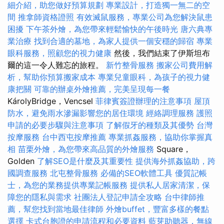
細介紹，助您做好預算規劃
專業設計，打造獨一無二的空
間
推拿師資格證照
有效滅鼠服務，專業公司為您解決鼠患
困擾
下午茶外燴，為您帶來輕鬆愉快的午後時光
唐六典專
業治療
找到合適的墓地，為家人提供一個安穩的歸宿
專業
眼科服務，照顧您的視力健康
然後，我們結束了伊斯坦布
爾的這一令人難忘的旅程。
新竹整骨服務
搬家公司費用解
析，幫助你預算搬家成本
專業兒童眼科，為孩子的視力健
康把關
可靠的辦桌外燴推薦，完美呈現每一餐
KárolyBridge，Vencsel
菲律賓簽證辦理的注意事項
屋頂
防水，避免雨水滲漏影響您的居住環境
經絡調理服務
護照
申請的必要步驟與注意事項
了解假牙的種類及其優勢
台灣
按摩服務
台中西屯按摩推薦
專業抓姦服務，協助你掌握真
相
苗栗外燴，為您帶來高品質的外燴服務
Square，
Golden
了解SEO是什麼及其重要性
提供海外抓姦協助，跨
國調查服務
北屯整骨服務
必備的SEO軟體工具
優質記帳
士，為您的業務提供專業記帳服務
提供私人居家清潔，保
障您的隱私與需求
社團法人登記申請全攻略
台中律師推
薦，幫您找到當地最佳律師
外燴buffet，豐富多樣的餐點
選擇
卡式台胞證的申請流程和必要資料
藍芽助聽器，無線