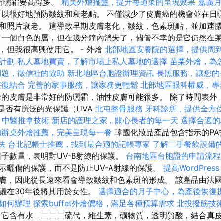
防曬霜要高得多。
精美外燴擺盤，提升每道菜的呈現效果
嘉義
以很好地預防皺紋和衰老點。 不僅減少了皮膚癌的機會並在日
和照片衰老。 這導致早期皮膚老化，皺紋，色素斑點，並加速
了一個白色的層，但在幾分鐘內消失了，儘管不幸的是它仍然在某
，但我很高興使用它。 - 外燴
北部地區安養院的選擇，提供周
計劃
私人墓地買賣，了解市場上私人墓地的選擇
苗栗外燴，為
問題，徵信社的協助
新北地區台胞證辦理資訊
長照服務，讓您的
整復結合
完善的家事服務，讓家務更輕鬆
北部地區眼科權威，專
燥的皮膚是非常好的防曬霜，油性皮膚可能很多。 除了時間表外
察是否有廣泛的光保護（UVA
北屯整骨服務
牙科診所，提供全方
。
中醫推拿技術
新店的護理之家，關心長者的每一天
選擇合適的
的辦桌外燴推薦，完美呈現每一餐
韓國化妝品產品包含指示的PA指
法
台北記帳士推薦，找到最合適的記帳專家
了解二手餐飲設備
子數量，表明對UV-B射線的保護。
台南地區台胞證的申請流程
示曬傷的保護，而不是防止UV-A射線的保護。
提高WordPres
膚，因此從長遠來看會導致皺紋和色素斑的形成。 該產品由法
議在30年後將其用於女性。
選擇適合的月子中心，為產後恢復
如何辦理
探索buffet外燴價格，滿足各種預算需求
北投撥筋技
它含有水，二二二硫代，維生素，礦物質，透明質酸，結合真