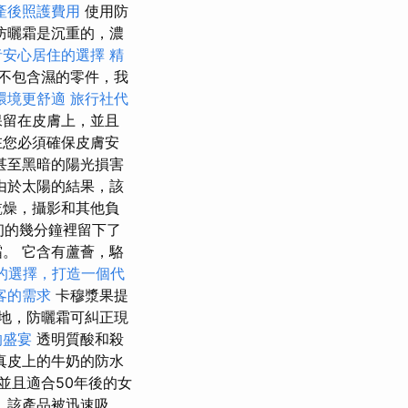
產後照護費用
使用防
防曬霜是沉重的，濃
者安心居住的選擇
精
不包含濕的零件，我
環境更舒適
旅行社代
保留在皮膚上，並且
在您必須確保皮膚安
甚至黑暗的陽光損害
由於太陽的結果，該
乾燥，攝影和其他負
初的幾分鐘裡留下了
。 它含有蘆薈，駱
的選擇，打造一個代
客的需求
卡穆漿果提
地，防曬霜可糾正現
的盛宴
透明質酸和殺
真皮上的牛奶的防水
並且適合50年後的女
 該產品被迅速吸