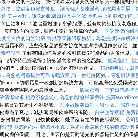
最不重要的一點是，我們還希望為發光的粉絲享受一種精美的
餐外燴，提供各種豐富餐點，讓每個人都能滿意
頂樓漏水問題，
專業
美白療程，讓你的肌膚重現亮白光澤
長照中心的服務詳解，
荷巴油和Buriti油含量增強了水磷脂層，並有助於抵抗衰老過程
，沒有粘性的痕跡，膠捲和發音的油膩的光線。
享受便捷的到
提供全方位的口腔治療
尋找專業律師事務所，為您提供法律解決
浴面霜不同，這些化妝品的配方旨在為皮膚提供足夠的保護，並
供稅務諮詢
了解有關如何為您的臉部選擇SPF產品的更多信息。
時，請堅持已經獲得了許多滿意客戶的知名品牌。
營業登記，讓
設施的銷售，測試和評論也可以指向有趣的產品。
花葬陽明山，選
備，為您的餐廳提供可靠冷藏方案
請一位打掃阿姨，幫您解決家
的Eucerin防曬霜是一種創新的解決方案，可保護膚色免受陽光
膚免受有害陽光的最重要工具之一。
搬家必看，了解如何選擇
常清潔需求
精緻茶會點心，為您的聚會增添美味
提高WordPre
而且還會對其產生不利影響。
法令紋醫美療程，減少歲月痕跡
推
皮膚過早衰老，減少曬傷和皮膚癌的風險。
台中整脊療程
免費
超輕質的質地，很快被吸收，幾乎沒有在塗抹後感覺到。
公司
輕鬆創立您的公司
輔聽器推薦，為您推薦最適合您的輔聽設備
期皮膚的保護。 因此，重要的是要對陽光的影響提供足夠的保