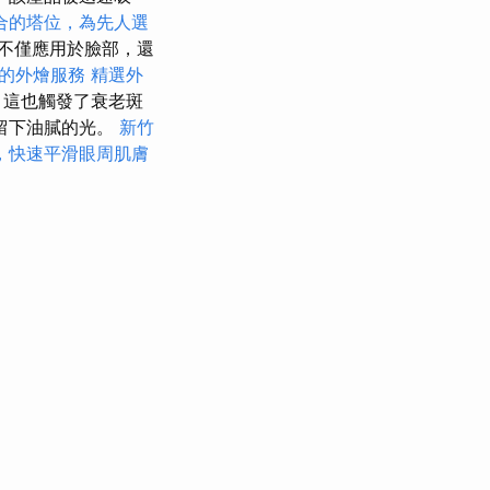
合的塔位，為先人選
不僅應用於臉部，還
的外燴服務
精選外
，這也觸發了衰老斑
留下油膩的光。
新竹
，快速平滑眼周肌膚