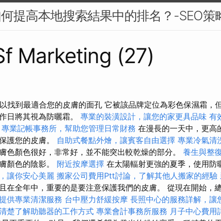
如何提高本地搜索結果中的排名？-SEO策
 Sf Marketing (27)
可以找到最適合您的皮膚的面孔 它被該品牌定位為彩色保濕霜，但其
工作日將其視為防曬霜。
專業的裝潢設計，讓您的家更具品味
有
專業記帳事務所，幫助您管理日常財務
在漫長的一天中，更高
棒保護您的皮膚。
自助式餐點外燴，讓賓客自由選擇
專業冷氣清
膚色顏色很好，非常好，並不能突出較乾燥的部分。
養生與整
皮膚顏色的陰影。
附近按摩選擇
在太陽輻射更強的夏季，使用防
，讓你安心美麗
搬家公司費用Ptt討論，了解其他人搬家的經驗
且在全年中，重要的是要注意保護我們的皮膚。 從現在開始，總
提供專業清潔服務
台中壓力舒緩按摩
長照中心的服務詳解，讓
清楚了解助聽器的工作方式
專業會計事務所服務
月子中心費用