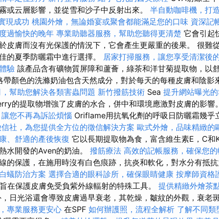
霧或云層影響，並從雪和沙子中反射出來。
半自動咖啡機，打
你實現成功
桃園外燴，無論婚宴或聚會都能滿足您的口味
資深記
度過愉快的晚年
專業助聽器服務，幫助您聽得更清楚
它會引起
於皮膚而沒有光保護的情況下，它會產生更嚴重的後果。 很難
最佳的夏季防曬霜中進行選擇。
居家打掃服務，讓您享受清潔後
體驗
該產品含有礦物質屏障和蘆薈，綠茶和洋甘菊提取物，以
的略帶顏色的洗滌奶油包含天然成分，對於每天的每種皮膚和陰影
司，幫助您解決各類害蟲問題
新竹撥筋技術
Sea
提升網站曝光的SEO
aspberry的提取物增強了皮膚的水合，併中和環境應激對皮膚的影響
，讓您不再為訴訟煩惱
Oriflame用抗氧化劑的呼吸日防曬霜幾
徵信社，為您提供全方位的徵信解決方案
歐式外燴，品味精緻的
康、舒適的產後恢復
它以長期提取物為食，富含維生素E，C和K
熱水開發的Aven的奶油。
撥筋療法
高效的記帳服務，確保您的
線的保護，在施用時沒有白色痕跡，抗炎和軟化，對水分有抵
白蟻防治方案
選擇合適的眼科診所，確保眼睛健康
按摩師資格
種旨在保護皮膚免受負紫外線輻射的特殊工具。
提供精緻外燴茶
，日光浴還會導致皮膚過早衰老，其乾燥，皺紋的外觀，衰老
，專業服務更安心
在SPF
如何辦護照，流程全解析
了解不同類