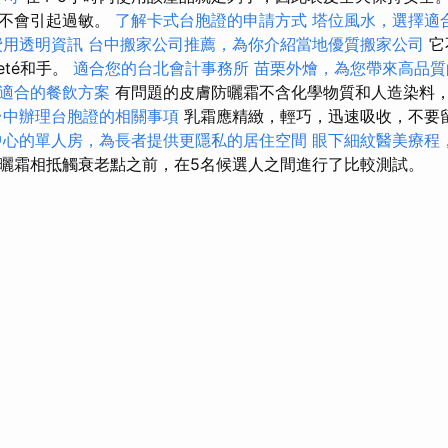
，不會引起過敏。
了解卡式台胞證的申請方式
塔位風水，選擇適
費用透明資訊
台中搬家公司推薦，為你介紹當地優質搬家公司
它
eté和手。
適合您的台北會計事務所
苗栗外燴，為您帶來高品質
適合的餐飲方案
有問題的皮膚防曬霜不含化學物質和人造染料
台中辦理台胞證的相關事項
乳霜應精緻，輕巧，迅速吸收，不要
中心的單人房，為長者提供更隱私的居住空間
眼下細紋醫美療程
曬霜相抵觸衰老點之前，在5名候選人之間進行了比較測試。