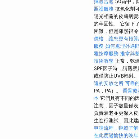
擇最合適
50霜中，
照護服務
抗氧化劑可
陽光相關的皮膚病變
的牢固性。 它留下
困難，但是雖然很冷
價格，讓您更有預算
服務
如何處理外遇
雅按摩服務
推拿與
技術教學
正常，乾
SPF因子時，請觀
或僅防止UVB輻射
遠的安放之所
可靠
PA，PA）。
喬骨療
本
它們具有不同的因
注意，因子數量僅表
負責衰老並更深入皮
生進行測試，因此建
申請流程，輕鬆了解
在此度過愉快的晚年