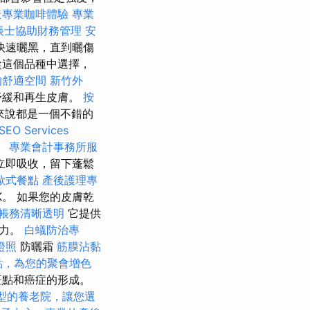
造專業咖啡體驗
專業
帳士協助財務管理
安
快速曬黑，直到曬傷
從這個品種中選擇，
的舒適空間
新竹外
舒緩和再生皮膚。
按
來說都是一個不錯的
 Services
。
專業會計事務所服
乎立即吸收，留下蓬鬆
歐式餐點
產後護理專
。 如果您的皮膚乾
帳務清晰透明
它提供
抗力。
白蟻防治專
證照
防曬霜
筋膜沾黏
點，為您的聚會增色
斑點和癌症的形成。
型的養老院，讓您選