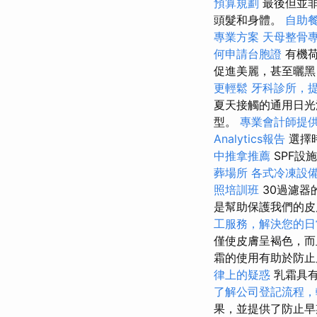
預算規劃
最後但並非
頭髮和身體。
自助
專業方案
天母整骨
何申請台胞證
有機荷
促進美麗，甚至曬黑
更輕鬆
牙科診所，
夏天接觸的通用日光
型。
專業會計師提
Analytics報告
選擇
中推拿推薦
SPF
葬場所
各式冷凍設
照培訓班
30過濾器
是幫助保護我們的皮
工服務，解決您的日
僅使皮膚呈褐色，
霜的使用有助於防止
律上的疑惑
乳霜具有
了解公司登記流程，
果，並提供了防止早