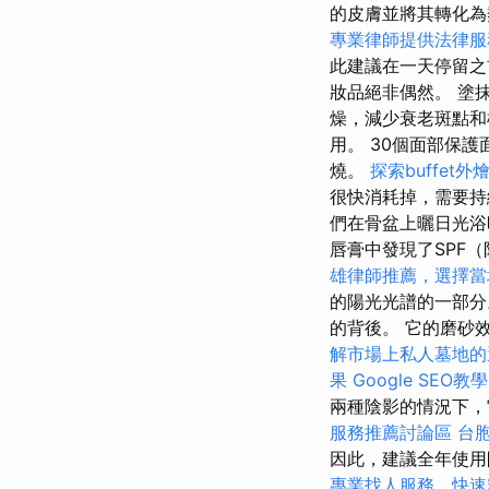
的皮膚並將其轉化
專業律師提供法律服
此建議在一天停留之
妝品絕非偶然。 塗
燥，減少衰老斑點和
用。 30個面部保
燒。
探索buffet
很快消耗掉，需要
們在骨盆上曬日光浴
唇膏中發現了SPF
雄律師推薦，選擇當
的陽光光譜的一部
的背後。 它的磨砂
解市場上私人墓地的
果
Google SEO
兩種陰影的情況下，
服務推薦討論區
台
因此，建議全年使用
專業找人服務，快速