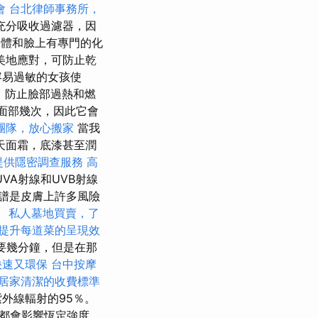
會
台北律師事務所，
充分吸收過濾器，因
體和臉上有專門的化
美地應對，可防止乾
容易過敏的女孩使
，防止臉部過熱和燃
面部幾次，因此它會
團隊，放心搬家
當我
天面霜，底漆甚至潤
提供隱密調查服務
高
VA射線和UVB射線
譜是皮膚上許多風險
。
私人墓地買賣，了
提升每道菜的呈現效
要幾分鐘，但是在那
快速又環保
台中按摩
居家清潔的收費標準
外線輻射的95％。
年都會影響恆定強度，