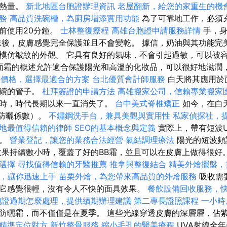
為熱量。
新北地區台胞證辦理資訊
老屋翻新，給您的家重生的機
務
高品質洗碗槽，為廚房增添實用功能
為了可靠地工作，必須
前使用20分鐘。
士林整復療程
高雄台胞證申請服務詳情
手，身
抹後，皮膚感覺完全保護並且不會變乾。 據信，奶油與其功能完
模仿皺紋的外觀。 它具有良好的氣味，不會引起過敏，可以被
護面霜的概述允許適合保護陽光和高溫的化妝品，可以很好地滋潤
外燴價格，選擇最適合的方案
台北優質會計師服務
白天將其應用於
持續的管子。
杜拜簽證的申請方法
高雄搬家公司，信賴專業搬家
時，時代長期以來一直消失了。
台中美式脊椎矯正
如今，在白
（防曬係數）。
不鏽鋼洗手台，兼具美觀與實用性
私家偵探社，
地最值得信賴的律師
SEO的基本概念與定義
實際上，帶有短波U
分。
營業登記，讓您的業務合法經營
氣結調理療法
陽光的短波頻
效果持續數小時，覆蓋了好的BB霜，並且可以在皮膚上做得很好
選擇
尋找值得信賴的牙醫推薦
推拿與整復結合
精美外燴擺盤，
教學，讓你迅速上手
苗栗外燴，為您帶來高品質的外燴服務
吸收需
它感覺很輕，沒有令人不快的面具效果。
餐飲設備回收服務，
胞證過期怎麼處理，提供續期辦理建議
第二專長證照課程
一小時
防曬霜，而不僅僅是在夏季。 這些光線穿透皮膚的深層層，佔紫
精準定位對方
新竹整骨服務
縮小毛孔的醫美療程
UVA射線全