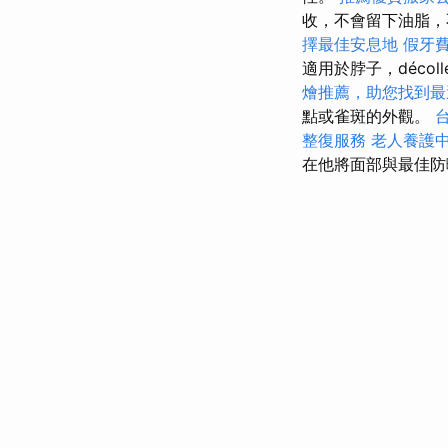
收，不會留下油脂
擇最佳安息地
假牙
適用於脖子，décoll
燴推薦，助您找到最
點或雀斑的外觀。
整復服務
老人養護
在他將面部與最佳防