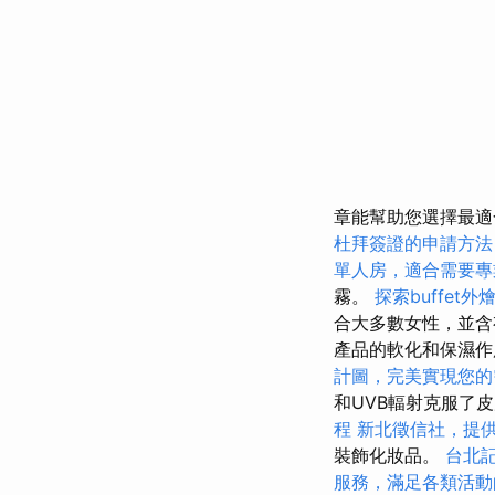
章能幫助您選擇最適合您
杜拜簽證的申請方法
單人房，適合需要專
霧。
探索buffet
合大多數女性，並含
產品的軟化和保濕
計圖，完美實現您的
和UVB輻射克服了
程
新北徵信社，提
裝飾化妝品。
台北
服務，滿足各類活動