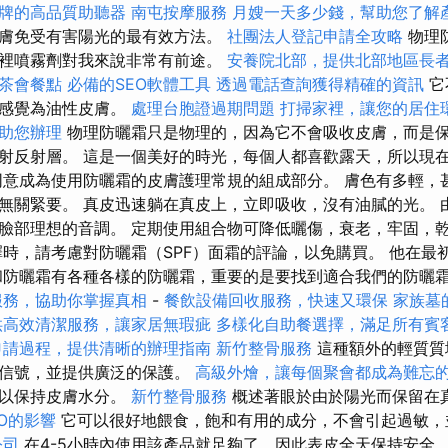
牌的高品質助聽器
南屯按摩服務
月嫂一天多少錢，幫助您了解
膚免受有害陽光的最有效方法。
社團法人登記申請全攻略
物理
裡噴霧劑對我來說非常有前途。
安養院北部，提供北部地區長
茶會餐點
必備的SEO軟體工具
透過電話查詢獲得精確的資訊
它
的感覺為油性皮膚。
處理台胞證過期問題
打掃家裡，讓您的居住
助您辦理
物理防曬霜只是物理的，因為它不會吸收皮膚，而是
射反射層。 這是一個美好的時光，每個人都喜歡露天，所以現
同意成為使用防曬霜的皮膚護理常規的組成部分。 膚色有多輕，
無關緊要。 真皮迅速躺在真皮上，立即吸收，沒有油膩的光。 
臉部理想的音調。 定期使用組合物可降低曬傷，衰老，牢固，
擇時，請考慮對防曬霜（SPF）面霜的評論，以免購買。 他在最
和防曬霜有各種各樣的防曬霜，重要的是要找到適合我們的防曬霜
服務，協助你掌握真相
-
餐飲設備回收服務，快速又環保
家族墓
供高效清潔服務，讓家居無瑕疵
多樣化自助餐選擇，滿足所有賓
申請過程，提供清晰的辦理指南
新竹整骨服務
這種額外的輕質質
的信號，並提供廣泛的保護。
高級外燴，讓每個聚會都成為難忘
可以保持皮膚水分。
新竹整骨服務
概述著眼於由於陽光而保留在
EO的影響
它可以很好地餵食，飽和有用的成分，不會引起過敏，
公司
在4-5小時內使用該產品就足夠了，因此表皮全天保持安全。