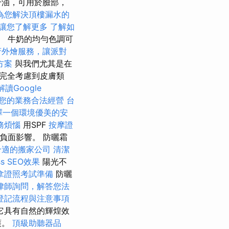
干油，可用於臉部，
為您解決頂樓漏水的
讓您了解更多
了解如
。 牛奶的均勻色調可
府外燴服務，讓派對
方案
與我們尤其是在
完全考慮到皮膚類
解讀Google
您的業務合法經營
台
擇一個環境優美的安
務煩惱
用SPF
按摩證
的負面影響。 防曬霜
合適的搬家公司
清潔
ss SEO效果
陽光不
拿證照考試準備
防曬
律師詢問，解答您法
登記流程與注意事項
它具有自然的輝煌效
護。
頂級助聽器品