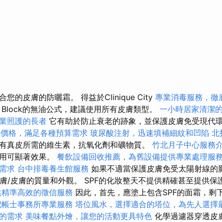
的皮膚的防曬霜。 得益於Clinique City
專業消毒服務，徹
Block的無油公式，建議使用所有皮膚類型。
一小時居家清潔
業照護的長者
它有助於防止衰老的跡象，並保護皮膚免受現代
外燴價格，滿足各種預算需求
玻尿酸注射，迅速填補細紋和凹陷
北
有真皮所需的維生素，抗氧化劑和礦物質。
竹北月子中心服務
作用可顯著效果。
餐飲設備回收推薦，為舊設備提供專業處理服
需求
台中排毒養生館服務
如果不適當保護皮膚免受太陽射線的影
皮膚/皮膚的質量和外觀。 SPF的化妝整天不提供精確甚至提供保
供精準高效的徵信服務
因此，首先，應塗上包含SPF的面霜，剩
記帳士事務所專業服務
塔位風水，選擇適合的塔位，為先人選擇
的需求
美味餐點外燴，讓您的活動更具特色
化學過濾器穿透皮