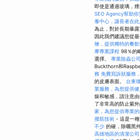
即使是通過玻璃，煙
SEO Agency幫助
養中心，讓長者在此
為止，對於長期暴露
因此我們建議您從
燴，提供獨特的餐飲
摩專業課程
98％
選擇。
專業除蟲公
Buckthorn和R
務
免費寫訴狀服務
的皮膚表面。
台東
業服務，為您提供健
燥和敏感，請注意由
了非常高的防止紫外
家，為您提供專業的
撥筋技術
- 這是一
不少
的確，除曬黑外
高雄地區的清潔公司