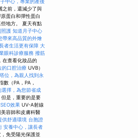
月子中心，專業的產後
曬之前，還減少了與
膠原蛋白和彈性蛋白
些地方。 夏天有點
到照護
知道月子中心
您帶來高品質的外燴
長者生活更有保障
大
業眼科診療服務
撥筋
，在查看化妝品的
位的口腔治療
UVB）
塔位，為親人找到永
數（PA，PA，
的選擇，為您節省成
但是，重要的是要
s SEO效果
UV-A射線
國美容師和皮膚科醫
提供舒適環境
台胞證
術
安養中心，讓長者
皮，免受陽光保護並