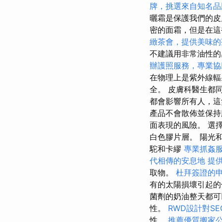
牌，挑選來自知名品
曬霜是保護我們的皮
密的面霜，但是在這
緻茶會，提供美味的
不建議用非常油性
辦護照服務，專業協
在物理上是紫外線輻
全。 皮膚科醫生都
都會影響所有人，這
產品不會散佈並保持
面表現的風險。 選
白色膠片層。 陽光
駝和卡繆
專業抓姦
代相傳的安息地
提
取物。
杜拜簽證的
有的太陽損壞引起
菌劑的奶油整天都
性。
RWD設計對S
性。
推薦優質搬家