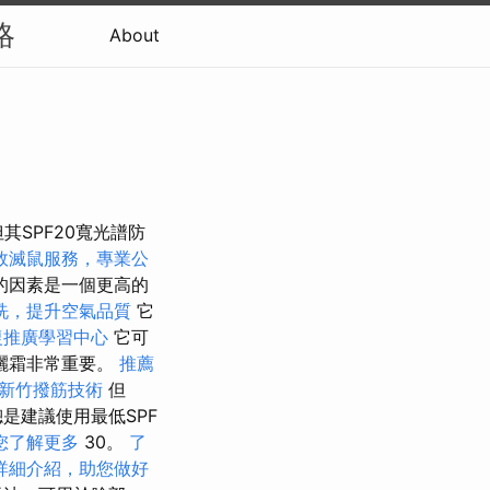
略
About
SPF20寬光譜防
效滅鼠服務，專業公
的因素是一個更高的
洗，提升空氣品質
它
復推廣學習中心
它可
曬霜非常重要。
推薦
新竹撥筋技術
但
是建議使用最低SPF
您了解更多
30。
了
詳細介紹，助您做好