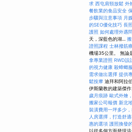
求
西屯肩頸放鬆
外
餐飲業的食品安全
步驟與注意事項
月
的SEO優化技巧
長
護照
如何處理外遇
天，深藍色的湖...
搬
證照課程
士林撥筋
機場35公里。 無
拿專業證照
RWD設
的視力健康
殺蟑螂
需求做出選擇
提供
鬆按摩
迪拜和阿拉
伊斯蘭教的建築傑
歲月痕跡
歐式外燴
搬家公司報價
新北
裝潢費用一坪多少，
人房選擇，打造舒適
惠的選項
護照換發
以從多個方面發現