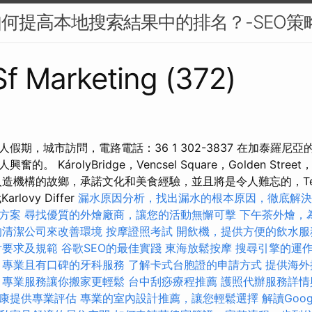
如何提高本地搜索結果中的排名？-SEO策
 Sf Marketing (372)
假期，城市訪問，電路電話：36 1 302-3837 在加泰羅尼
。 KárolyBridge，Vencsel Square，Golden Str
是人造機構的故鄉，承諾文化和美食經驗，並且將是令人難忘的，Te
Karlovy Differ
漏水原因分析，找出漏水的根本原因，徹底解決
方案
尋找優質的外燴廠商，讓您的活動無懈可擊
下午茶外燴，
的清潔公司來改善環境
按摩證照考試
開飲機，提供方便的飲水服
片要求及規範
谷歌SEO的最佳實踐
東海放鬆按摩
搜尋引擎的運
，專業且有口碑的牙科服務
了解卡式台胞證的申請方式
提供海外
，專業服務讓你搬家更輕鬆
台中刮痧療程推薦
護照代辦服務詳情
康提供專業評估
專業的室內設計推薦，讓您輕鬆選擇
解讀Googl