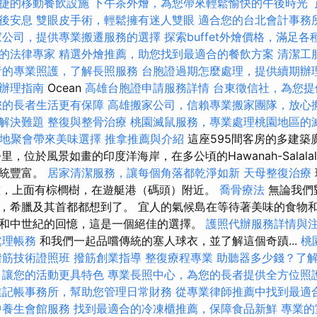
捷的移動餐飲設施
下午茶外燴，為您帶來輕鬆愉快的午後時光
後安息
雙眼皮手術，輕鬆擁有迷人雙眼
適合您的台北會計事務
家公司，提供專業搬遷服務的選擇
探索buffet外燴價格，滿足
的法律專家
精選外燴推薦，助您找到最適合的餐飲方案
清潔工
者的專業照護，了解長照服務
台胞證過期怎麼處理，提供續期辦
辦理指南
Ocean
高雄台胞證申請服務詳情
台東徵信社，為您提
您的長者生活更有保障
高雄搬家公司，信賴專業搬家團隊，放心
解決難題
整復與整骨治療
桃園滅鼠服務，專業處理桃園地區的
地聚會帶來美味選擇
推拿推薦與介紹
這座595間客房的多建築
里，位於風景如畫的印度洋海岸，在多公頃的Hawanah-Salala
系統豐富。
居家清潔服務，讓每個角落都乾淨如新
天母整復治療
沙灘，上面有棕櫚樹，在遊艇港（碼頭）附近。
喬骨療法
無論我們
，希臘及其首都都想到了。 宜人的氣候島在等待著美味的食物
和中世紀的回憶，這是一個絕佳的選擇。
護照代辦服務詳情與
處理帳務
和我們一起品嚐傳統的塞人球衣，並了解這個奇蹟...
桃
撥筋技術證照班
撥筋創業指導
整復療程專業
助聽器多少錢？了
，讓您的活動更具特色
專業長照中心，為您的長者提供全方位照
業記帳事務所，幫助您管理日常財務
從專業律師推薦中找到最適
中養生會館服務
找到最適合的冷凍櫃推薦，保障食品新鮮
專業的