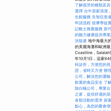
了解假牙的種類及其
選擇
台中居家清潔
生館服務
失智症患
申請流程
按摩學徒
記帳士推薦服務
新
的聽力健康提供專業
決疑慮
地中海最大的
的美麗海灘和歐洲最大的火
Coastline，Sa
年10月1日，這家64
科診所，方便您的視
證，省時又方便
辦
公司，解決您的運輸
飲業的食品安全
了
除白蟻公司，專業台
之家，提供舒適的居
各類活動的需求
探索
點心，為您的聚會增