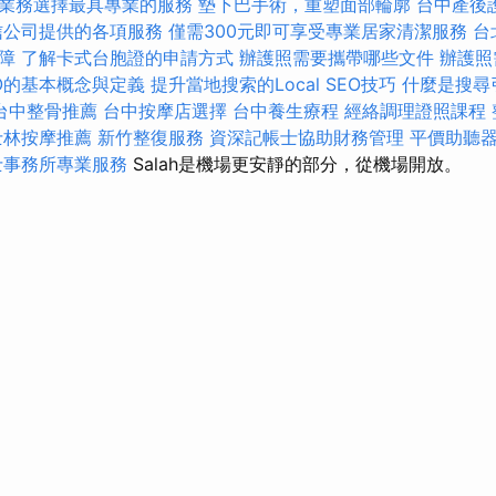
業務選擇最具專業的服務
墊下巴手術，重塑面部輪廓
台中產後
信公司提供的各項服務
僅需300元即可享受專業居家清潔服務
台
障
了解卡式台胞證的申請方式
辦護照需要攜帶哪些文件
辦護照
EO的基本概念與定義
提升當地搜索的Local SEO技巧
什麼是搜尋
台中整骨推薦
台中按摩店選擇
台中養生療程
經絡調理證照課程
士林按摩推薦
新竹整復服務
資深記帳士協助財務管理
平價助聽
士事務所專業服務
Salah是機場更安靜的部分，從機場開放。