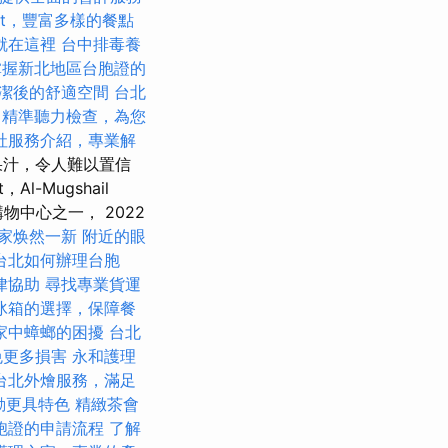
fet，豐富多樣的餐點
就在這裡
台中排毒養
掌握新北地區台胞證的
潔後的舒適空間
台北
精準聽力檢查，為您
社服務介紹，專業解
果汁，令人難以置信
l-Mugshail
購物中心之一， 2022
家焕然一新
附近的眼
台北如何辦理台胞
律協助
尋找專業貨運
冰箱的選擇，保障餐
家中蟑螂的困擾
台北
免更多損害
永和護理
台北外燴服務，滿足
動更具特色
精緻茶會
胞證的申請流程
了解