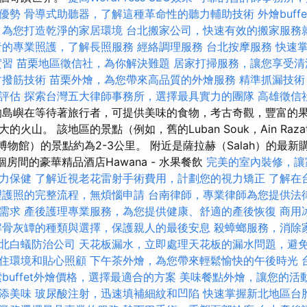
優勢
骨導式助聽器，了解這種革命性的聽力輔助技術
外燴buf
，為您打造乾淨的家居環境
台北搬家公司，快速有效的搬家服務
者的專業照護，了解長照服務
經絡調理服務
台北按摩服務
快速
實習
苗栗地區徵信社，為你解決難題
居家打掃服務，讓您享受清
竹撥筋技術
苗栗外燴，為您帶來高品質的外燴服務
精準抓漏技術
評估
探索台灣五大律師事務所，選擇最具實力的團隊
高雄徵信
島嶼在等待著旅行者，可提供美味的食物，考古奇觀，豐富的
山。 該地區的景點（例如，舊的Luban Souk，Ain Razat，A
lalah博物館）的景點約為2-3公里。 附近是薩拉赫（Salah）的最新
個房間的豪華精品酒店Hawana - 水果餐飲
完美的室內裝修，讓
力保健
了解近視老花雷射手術費用，計劃您的視力矯正
了解在
理護照的完整流程，無煩惱申請
台南律師，專業律師為您提供法
需求
產後護理專業服務，為您提供健康、舒適的產後恢復
商用
解骨灰罈的種類與選擇，保護親人的最後安息
殺蟑螂服務，消除
北白蟻防治公司
天花板漏水，立即處理天花板的漏水問題，避
住環境和貼心照顧
下午茶外燴，為您帶來輕鬆愉快的午後時光
buffet外燴價格，選擇最適合的方案
美味餐點外燴，讓您的活
添美味
玻尿酸注射，迅速填補細紋和凹陷
快速掌握新北地區台