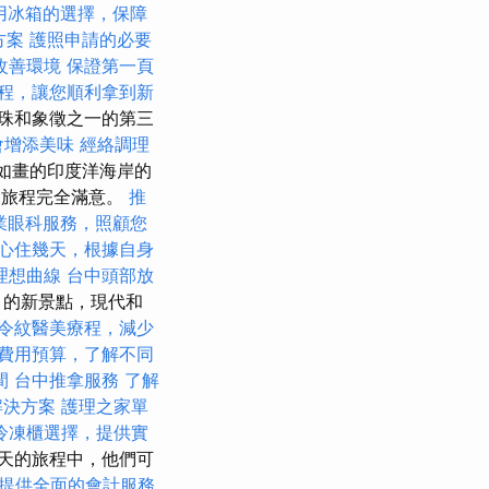
用冰箱的選擇，保障
方案
護照申請的必要
改善環境
保證第一頁
程，讓您順利拿到新
珠和象徵之一的第三
會增添美味
經絡調理
景如畫的印度洋海岸的
的旅程完全滿意。
推
業眼科服務，照顧您
心住幾天，根據自身
理想曲線
台中頭部放
月的新景點，現代和
令紋醫美療程，減少
費用預算，了解不同
間
台中推拿服務
了解
解決方案
護理之家單
冷凍櫃選擇，提供實
天的旅程中，他們可
提供全面的會計服務