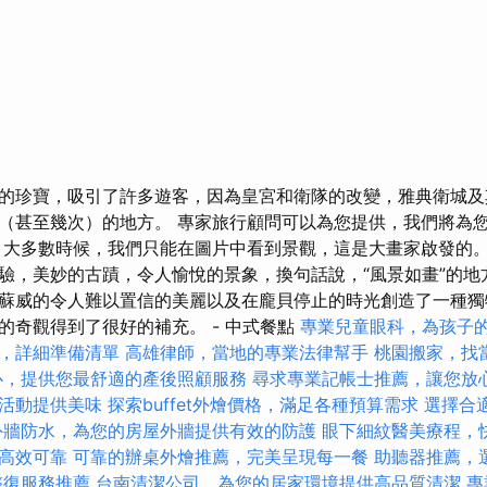
的珍寶，吸引了許多遊客，因為皇宮和衛隊的改變，雅典衛城及
（甚至幾次）的地方。 專家旅行顧問可以為您提供，我們將為
 大多數時候，我們只能在圖片中看到景觀，這是大畫家啟發的。
驗，美妙的古蹟，令人愉悅的景象，換句話說，“風景如畫”的地
蘇威的令人難以置信的美麗以及在龐貝停止的時光創造了一種獨
的奇觀得到了很好的補充。 - 中式餐點
專業兒童眼科，為孩子
，詳細準備清單
高雄律師，當地的專業法律幫手
桃園搬家，找
心，提供您最舒適的產後照顧服務
尋求專業記帳士推薦，讓您放
活動提供美味
探索buffet外燴價格，滿足各種預算需求
選擇合
外牆防水，為您的房屋外牆提供有效的防護
眼下細紋醫美療程，
高效可靠
可靠的辦桌外燴推薦，完美呈現每一餐
助聽器推薦，
整復服務推薦
台南清潔公司，為您的居家環境提供高品質清潔
專