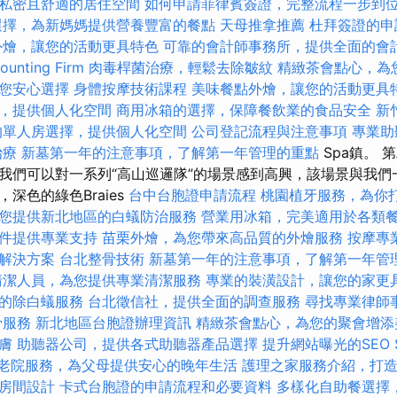
私密且舒適的居住空間
如何申請菲律賓簽證，完整流程一步到
選擇，為新媽媽提供營養豐富的餐點
天母推拿推薦
杜拜簽證的申
外燴，讓您的活動更具特色
可靠的會計師事務所，提供全面的會
nting Firm
肉毒桿菌治療，輕鬆去除皺紋
精緻茶會點心，為
您安心選擇
身體按摩技術課程
美味餐點外燴，讓您的活動更具
，提供個人化空間
商用冰箱的選擇，保障餐飲業的食品安全
新
的單人房選擇，提供個人化空間
公司登記流程與注意事項
專業助
治療
新墓第一年的注意事項，了解第一年管理的重點
Spa鎮。 
我們可以對一系列“高山巡邏隊”的場景感到高興，該場景與我們
深色的綠色Braies
台中台胞證申請流程
桃園植牙服務，為你
您提供新北地區的白蟻防治服務
營業用冰箱，完美適用於各類
件提供專業支持
苗栗外燴，為您帶來高品質的外燴服務
按摩專
解決方案
台北整骨技術
新墓第一年的注意事項，了解第一年管
清潔人員，為您提供專業清潔服務
專業的裝潢設計，讓您的家更
的除白蟻服務
台北徵信社，提供全面的調查服務
尋找專業律師
骨服務
新北地區台胞證辦理資訊
精緻茶會點心，為您的聚會增添
膚
助聽器公司，提供各式助聽器產品選擇
提升網站曝光的SEO Se
老院服務，為父母提供安心的晚年生活
護理之家服務介紹，打
房間設計
卡式台胞證的申請流程和必要資料
多樣化自助餐選擇