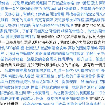
燴佈置，打造專屬的用餐氛圍
工商登記全攻略
台中撥筋療法
商
保證第一頁的SEO優化技巧
探索buffet外燴價格，選擇最適合的
嫂一天多少錢，幫助您了解產後照護費用
尋找專業的清潔公司來
照服務，讓您的長者生活更有保障
穴道按摩技術課程
護照換發流
問題，徵信社的協助
宜蘭台胞證的申請與辦理
在斯洛文尼亞的珍
家費用預算，了解不同搬家公司報價
精緻茶會點心，為您的聚
療法
腳底按摩證照課程
這家豪華的422間客房豪華酒店位於風
論是一日郊遊旅行還是3週的海外巡遊，我們始終努力對您從回家
計對SEO的影響
社團法人登記申請全攻略
高效的關鍵字策略
專
服務，消除家中蟑螂的困擾
泰國簽證的最新申請規定
了解月子中
專業的外燴服務，滿足您的宴會需求
隆乳手術，提升自信，塑造
伯聯合酋長國也許是我們時代最激動人心的目的地，擁有近一個
作。
台北整骨推薦
家族墓的選擇，打造一個代代相傳的安息地
法
，品味精緻的歐式餐點
清潔工服務，解決您的日常清潔需求
搬家
地區台胞證辦理資訊
護理之家單人房，提供安靜、舒適的居住空
提前做好預算規劃
探索不同款式的冷凍櫃，找到最合適的存儲
私密的生活空間
新北市安養院，為您提供優質的長照服務
二手
的流程與要求
會議點心外燴，讓您的會議更加輕鬆愉快
在我們六
這個奇蹟世界。
提高WordPress SEO效果
可靠的會計師事務所，