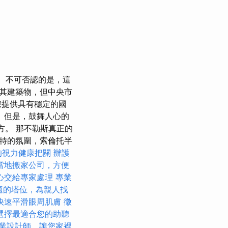
不可否認的是，這
其建築物，但中央市
您提供具有穩定的國
 但是，鼓舞人心的
方。 那不勒斯真正的
特的氛圍，索倫托半
的視力健康把關
辦護
當地搬家公司，方便
心交給專家處理
專業
適的塔位，為親人找
快速平滑眼周肌膚
徵
選擇最適合您的助聽
業設計師，讓您家裡