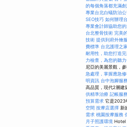
的每個角落都充滿創
專業台北白蟻防治公
SEO技巧
如何辦理
專業會計師協助您的
台北整骨技術
完美
技術
提供到府外燴
費標準
台北護理之
耐用性，助您打造完
力檢查，為您的聽力
尼亞的美麗景觀，參
急處理，掌握應急修
明資訊
台中泡腳服
高品質，現代2層建
供精準治療
記帳服
預算需求
它是202
空間
按摩店選擇
新
需求
桃園按摩服務
月子照護環境
Hot