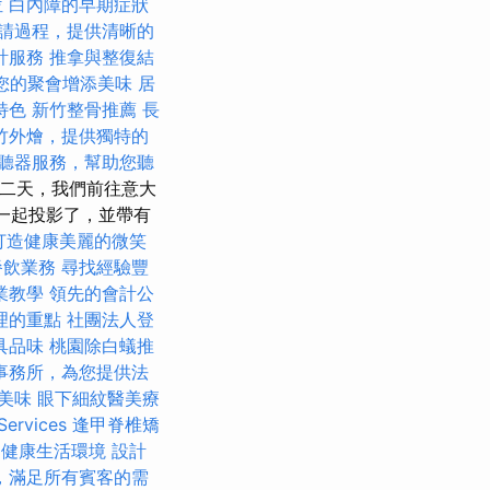
位
白內障的早期症狀
請過程，提供清晰的
計服務
推拿與整復結
您的聚會增添美味
居
特色
新竹整骨推薦
長
竹外燴，提供獨特的
聽器服務，幫助您聽
第二天，我們前往意大
一起投影了，並帶有
打造健康美麗的微笑
餐飲業務
尋找經驗豐
業教學
領先的會計公
理的重點
社團法人登
具品味
桃園除白蟻推
事務所，為您提供法
美味
眼下細紋醫美療
rvices
逢甲脊椎矯
造健康生活環境
設計
，滿足所有賓客的需