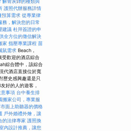
了解骨灰罈的種類與
所
護照代辦服務詳情
各種預算需求
從專業律
服務，解決您的日常
理建議
杜拜簽證的申
供全方位的徵信解決
搬家
指壓專業課程
苗
滅鼠需求
Beach，
廣受歡迎的酒店綜合
lah綜合體中，該綜合
現代酒店直接位於寬
對歷史感興趣還是只
和友好的人的遊客，
注意事項
台中養生排
園搬家公司，專業服
解市面上助聽器的價格
護
戶外婚禮外燴，讓
合的法律專家
護照換
室內設計推薦，讓您