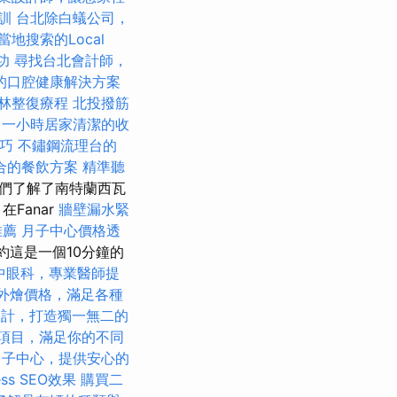
培訓
台北除白蟻公司，
當地搜索的Local
功
尋找台北會計師，
的口腔健康解決方案
林整復療程
北投撥筋
一小時居家清潔的收
技巧
不鏽鋼流理台的
合的餐飲方案
精準聽
們了解了南特蘭西瓦
Fanar
牆壁漏水緊
推薦
月子中心價格透
，約這是一個10分鐘的
中眼科，專業醫師提
et外燴價格，滿足各種
設計，打造獨一無二的
項目，滿足你的不同
月子中心，提供安心的
ess SEO效果
購買二