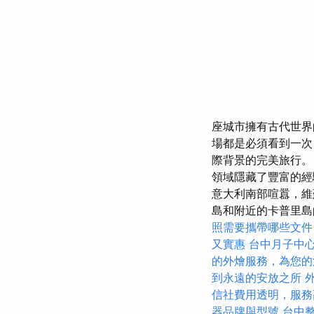
座城市擁有古代世界
場都是必須看到一次
際背景的完美旅行。
領域隱藏了豐富的經
意大利南部喧囂，維
島和附近的卡普里島
照需要攜帶哪些文件
又實惠
台中月子中
的外燴服務，為您的
到永遠的安放之所
信社費用透明，服務
器品牌與型號
台中