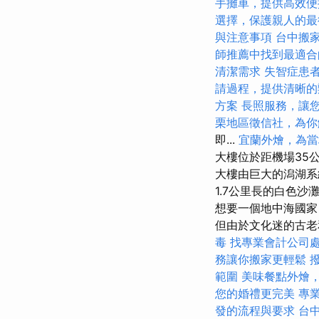
手攤車，提供高效便
選擇，保護親人的最
與注意事項
台中搬
師推薦中找到最適合
清潔需求
失智症患
請過程，提供清晰的
方案
長照服務，讓
栗地區徵信社，為你
即...
宜蘭外燴，為當
大樓位於距機場35公
大樓由巨大的潟湖
1.7公里長的白色
想要一個地中海國家
但由於文化迷的古老
毒
找專業會計公司
務讓你搬家更輕鬆
範圍
美味餐點外燴
您的婚禮更完美
專
發的流程與要求
台