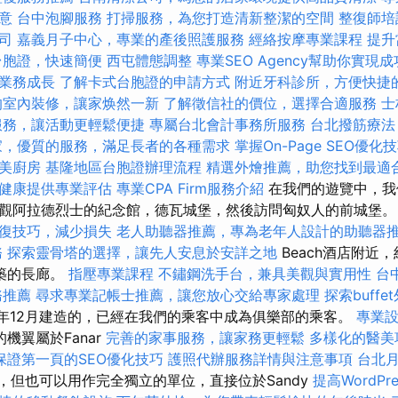
意
台中泡腳服務
打掃服務，為您打造清新整潔的空間
整復師
司
嘉義月子中心，專業的產後照護服務
經絡按摩專業課程
提升
台胞證，快速簡便
西屯體態調整
專業SEO Agency幫助你實現成
業務成長
了解卡式台胞證的申請方式
附近牙科診所，方便快捷
的室內裝修，讓家焕然一新
了解徵信社的價位，選擇合適服務
士
服務，讓活動更輕鬆便捷
專屬台北會計事務所服務
台北撥筋療法
家，優質的服務，滿足長者的各種需求
掌握On-Page SEO優化
美廚房
基隆地區台胞證辦理流程
精選外燴推薦，助您找到最適
健康提供專業評估
專業CPA Firm服務介紹
在我們的遊覽中，我
觀阿拉德烈士的紀念館，德瓦城堡，然後訪問匈奴人的前城堡。 在
復技巧，減少損失
老人助聽器推薦，專為老年人設計的助聽器
務
探索靈骨塔的選擇，讓先人安息於安詳之地
Beach酒店附近
築的長廊。
指壓專業課程
不鏽鋼洗手台，兼具美觀與實用性
台
務推薦
尋求專業記帳士推薦，讓您放心交給專家處理
探索buff
3年12月建造的，已經在我們的乘客中成為俱樂部的乘客。
專業
的機翼屬於Fanar
完善的家事服務，讓家務更輕鬆
多樣化的醫美
保證第一頁的SEO優化技巧
護照代辦服務詳情與注意事項
台北
el，但也可以用作完全獨立的單位，直接位於Sandy
提高WordPr