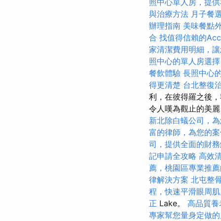
照中心單人房，提供
與治療方法
月子餐
辦理指南
美味餐點
合
找值得信賴的Accou
家清潔費用明細，讓
照中心的單人房選擇
餐飲體驗
長照中心
得更清楚
台北整復
利，在彼得羅之後，
令人嘆為觀止的美麗，
新北除白蟻公司，為
富的律師，為您的案
司，提供全面的財務
記申請全攻略
高效
薦，桃園區專業推薦
律解決方案
北屯整
程，快速平滑眼周肌
正
Lake。
高品質養
專家幫您量身定做的