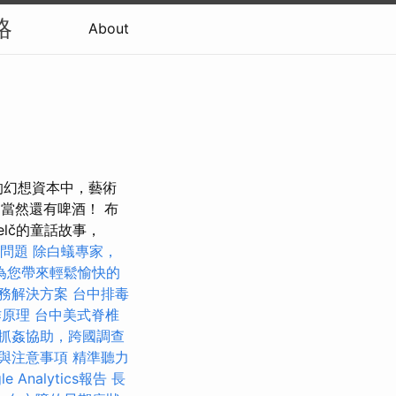
略
About
亞的幻想資本中，藝術
eet，當然還有啤酒！ 布
lč的童話故事，
問題
除白蟻專家，
為您帶來輕鬆愉快的
務解決方案
台中排毒
作原理
台中美式脊椎
抓姦協助，跨國調查
與注意事項
精準聽力
e Analytics報告
長