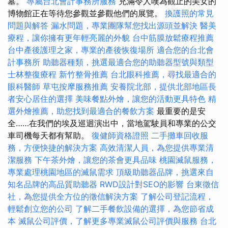
墓。
專屬台北會計事務所服務
充滿令人嘆為觀止的美女的
博物館正在等待您參觀並參觀他們的展覽。
換護照的常見
問題與解答
漏水問題，專業團隊幫您找出源頭並解決
醫美
療程，讓你擁有更年輕亮麗的外貌
台中筋膜放鬆療程推薦
台中產後護理之家，專業的產後恢復場所
適合您的台北會
計事務所
助聽器種類，挑選最適合您的助聽器型號與類型
士林整復療程
新竹整骨推薦
台北眼科推薦，尋找最適合的
眼科醫師
草屯按摩服務推薦
安養院北部，提供北部地區長
者安心居住的選擇
美味餐點外燴，讓您的活動更具特色
精
選外燴推薦，助您找到最適合的餐飲方案
最重要的是安
全……在我們的埃及巡迴演出中，當地駕駛員和專業的公交
車司機每天都有幫助。
復健師資格證照
二手攤車回收服
務，方便快捷的解決方案
高效清潔人員，為您提供專業清
潔服務
下午茶外燴，讓您的茶會更具品味
桃園滅鼠服務，
專業處理桃園地區的滅鼠需求
頂級助聽器品牌，挑選來自
知名品牌的高品質助聽器
RWD設計對SEO的影響
台東徵信
社，為您提供全方位的徵信解決方案
了解公司登記流程，
輕鬆創立您的公司
了解二手餐飲設備的選擇，為您節省成
本
滅鼠公司評價，了解更多專業滅鼠公司評價與服務
台北