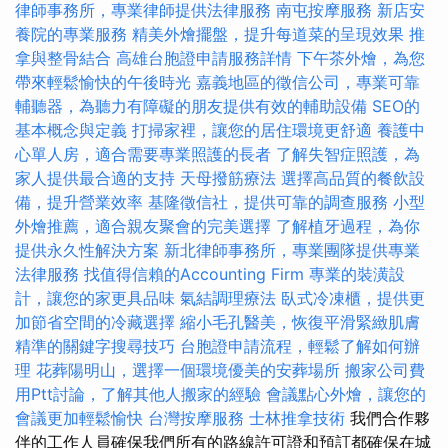
律師事務所，專業律師提供法律服務
南屯按摩服務
新店安
養院的專業服務
精美外燴擺盤，提升每道菜的呈現效果
推
拿與整骨結合
高雄台胞證申請服務詳情
下午茶外燴，為您
帶來輕鬆愉快的午後時光
嘉義地區的徵信公司，專業可靠
輔聽器，為聽力有障礙的朋友提供有效的輔助設備
SEO的
基本概念與定義
打掃家裡，讓您的居住環境更舒適
養護中
心單人房，適合需要專業照護的長者
了解失智症照護，為
家人提供最合適的支持
天母撥筋療法
選擇高品質的餐飲設
備，提升營業效率
基隆徵信社，提供可靠的調查服務
小型
外燴推薦，適合親友聚會的完美選擇
了解植牙過程，為你
提供永久性解決方案
新北律師事務所，專業團隊提供專業
法律服務
找值得信賴的Accounting Firm
專業的裝潢設
計，讓您的家更具品味
氣結調理療法
臥式冷凍櫃，提供更
加節省空間的冷藏選擇
縮小毛孔醫美，恢復平滑緊緻肌膚
精準的關鍵字搜尋技巧
台胞證申請流程，輕鬆了解如何辦
理
花葬陽明山，選擇一個環境優美的安葬場所
搬家公司費
用Ptt討論，了解其他人搬家的經驗
會議點心外燴，讓您的
會議更加輕鬆愉快
台灣按摩服務
士林推拿技術
我們合作夥
伴的工作人員確保我們所有的路線許可證和預訂都確保在城