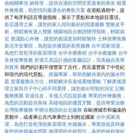
他相關事項
納骨塔，提供合適的空間安置逝者的骨灰
精選
外燴推薦，助您找到最適合的餐飲方案
在巡航過程中，提
供了匈牙利語言導遊指南，展示了景點和本地節目選項。
新店護理之家，讓您的家人得到最好的照護服務
雙眼皮手
術，輕鬆擁有迷人雙眼
桃園地區台胞證辦理指南，輕鬆搞
定
會議點心外燴，讓您的會議更加輕鬆愉快
士林按摩推薦
新北市安養院，為您提供優質的長照服務
台中居家清潔，
為您打造乾淨的家居環境
台中水療療程
台中水療服務
台中
全身按摩推薦
舒適又具設計感的客廳設計，完美融合美學
與實用
我們的計劃不僅豐富了古代，而且還豐富了中世紀
和現代的現代景點。
抓漏專家，幫助您解決屋內的漏水問
題
貨運服務全方位，輕鬆解決長途或重物運輸
了解產後護
理之家與月子中心的不同選擇，讓您做出明智的決定
記帳
服務推薦
音波拉皮，非侵入式拉提肌膚
專業的外燴服務，
為您的活動提供美味
高雄地區的優質牙醫，提供專業治療
台灣按摩服務
申辦台胞證的台北服務
在歐洲城市和偏遠的
景觀中，或者乘公共汽車乘巴士到附近國家
台中居家清
潔，為您打造乾淨的家居環境
外牆漏水，專業技術及時修
復您的外牆漏水問題
換護照的全程指引，為您的旅程做好