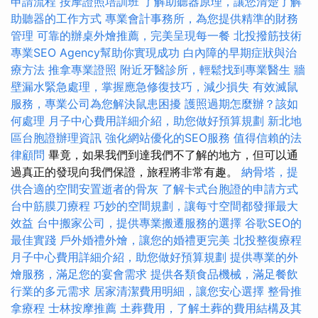
申請流程
按摩證照培訓班
了解助聽器原理，讓您清楚了解
助聽器的工作方式
專業會計事務所，為您提供精準的財務
管理
可靠的辦桌外燴推薦，完美呈現每一餐
北投撥筋技術
專業SEO Agency幫助你實現成功
白內障的早期症狀與治
療方法
推拿專業證照
附近牙醫診所，輕鬆找到專業醫生
牆
壁漏水緊急處理，掌握應急修復技巧，減少損失
有效滅鼠
服務，專業公司為您解決鼠患困擾
護照過期怎麼辦？該如
何處理
月子中心費用詳細介紹，助您做好預算規劃
新北地
區台胞證辦理資訊
強化網站優化的SEO服務
值得信賴的法
律顧問
畢竟，如果我們到達我們不了解的地方，但可以通
過真正的發現向我們保證，旅程將非常有趣。
納骨塔，提
供合適的空間安置逝者的骨灰
了解卡式台胞證的申請方式
台中筋膜刀療程
巧妙的空間規劃，讓每寸空間都發揮最大
效益
台中搬家公司，提供專業搬遷服務的選擇
谷歌SEO的
最佳實踐
戶外婚禮外燴，讓您的婚禮更完美
北投整復療程
月子中心費用詳細介紹，助您做好預算規劃
提供專業的外
燴服務，滿足您的宴會需求
提供各類食品機械，滿足餐飲
行業的多元需求
居家清潔費用明細，讓您安心選擇
整骨推
拿療程
士林按摩推薦
土葬費用，了解土葬的費用結構及其