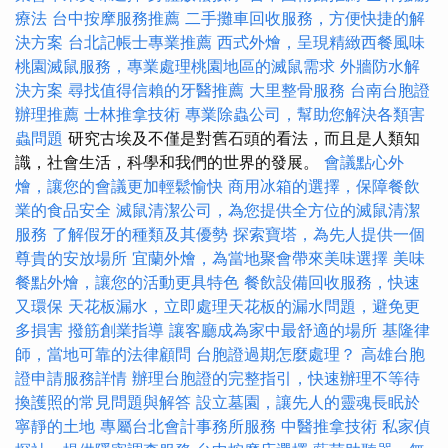
療法
台中按摩服務推薦
二手攤車回收服務，方便快捷的解
決方案
台北記帳士專業推薦
西式外燴，呈現精緻西餐風味
桃園滅鼠服務，專業處理桃園地區的滅鼠需求
外牆防水解
決方案
尋找值得信賴的牙醫推薦
大里整骨服務
台南台胞證
辦理推薦
士林推拿技術
專業除蟲公司，幫助您解決各類害
蟲問題
研究古埃及不僅是對舊石頭的看法，而且是人類知
識，社會生活，科學和我們的世界的發展。
會議點心外
燴，讓您的會議更加輕鬆愉快
商用冰箱的選擇，保障餐飲
業的食品安全
滅鼠清潔公司，為您提供全方位的滅鼠清潔
服務
了解假牙的種類及其優勢
探索寶塔，為先人提供一個
尊貴的安放場所
宜蘭外燴，為當地聚會帶來美味選擇
美味
餐點外燴，讓您的活動更具特色
餐飲設備回收服務，快速
又環保
天花板漏水，立即處理天花板的漏水問題，避免更
多損害
撥筋創業指導
讓客廳成為家中最舒適的場所
基隆律
師，當地可靠的法律顧問
台胞證過期怎麼處理？
高雄台胞
證申請服務詳情
辦理台胞證的完整指引，快速辦理不等待
換護照的常見問題與解答
設立墓園，讓先人的靈魂長眠於
寧靜的土地
專屬台北會計事務所服務
中醫推拿技術
私家偵