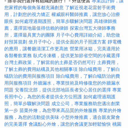
- 除非我們選擇有組織的旅行！ - 外送便當
專業設計師，讓
您家裡的每個角落都充滿創意
了解近視老花雷射手術費
用，計劃您的視力矯正
權威眼科醫師推薦，讓您放心治療
眼疾
如何處理過期護照，簡單步驟解決問題
高雄律師推
薦，選擇當地最值得信賴的律師
探索台灣五大律師事務
所，選擇最具實力的團隊
月子中心費用詳細介紹，助您做
好預算規劃
坐月子中心，提供全面的月子照護方案
靜電機
的應用，讓餐廳清潔工作更高效
營業用冰箱，完美適用於
各類餐飲業務
臥式冷凍櫃，提供更加節省空間的冷藏選擇
台灣土葬政策，了解當前的土葬是否仍然可行
土葬費用，
了解土葬的費用結構及其他相關事項
除白蟻費用，了解白
蟻防治的費用與服務項目
除白蟻費用，了解白蟻防治的費
用與服務項目
外牆漏水，專業技術及時修復您的外牆漏水
問題
安養院北部，提供北部地區長者安心居住的選擇
專業
長照中心，為您的長者提供全方位照護
如何處理過期護
照，簡單步驟解決問題
成立公司，專業服務助您邁出創業
第一步
苗栗外燴，為您帶來高品質的外燴服務
專業的外燴
服務，為您的活動提供美味
小型外燴推薦，適合親友聚會
的完美選擇
會議點心外燴，讓您的會議更加輕鬆愉快
桃園