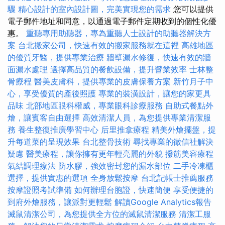
驟
精心設計的室內設計圖，完美實現您的需求
您可以提供
電子郵件地址和同意，以通過電子郵件定期收到的個性化優
惠。
重聽專用助聽器，專為重聽人士設計的助聽器解決方
案
台北搬家公司，快速有效的搬家服務就在這裡
高雄地區
的優質牙醫，提供專業治療
牆壁漏水修復，快速有效的牆
面漏水處理
選擇高品質的餐飲設備，提升營業效率
士林整
骨療程
醫美皮膚科，提供專業的皮膚保養方案
新竹月子中
心，享受優質的產後照護
專業的裝潢設計，讓您的家更具
品味
北部地區眼科權威，專業眼科診療服務
自助式餐點外
燴，讓賓客自由選擇
高效清潔人員，為您提供專業清潔服
務
養生整復推廣學習中心
后里推拿療程
精美外燴擺盤，提
升每道菜的呈現效果
台北整骨技術
尋找專業的徵信社解決
疑慮
醫美療程，讓你擁有更年輕亮麗的外貌
撥筋美容療程
氣結調理療法
防水膠，強效密封您的漏水部位
二手冷凍櫃
選擇，提供實惠的選項
全身放鬆按摩
台北記帳士推薦服務
按摩證照考試準備
如何辦理台胞證，快速簡便
享受便捷的
到府外燴服務，讓派對更輕鬆
解讀Google Analytics報告
滅鼠清潔公司，為您提供全方位的滅鼠清潔服務
清潔工服