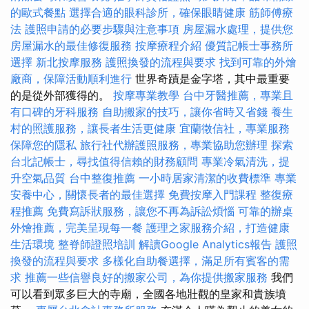
的歐式餐點
選擇合適的眼科診所，確保眼睛健康
筋師傅療
法
護照申請的必要步驟與注意事項
房屋漏水處理，提供您
房屋漏水的最佳修復服務
按摩療程介紹
優質記帳士事務所
選擇
新北按摩服務
護照換發的流程與要求
找到可靠的外燴
廠商，保障活動順利進行
世界奇蹟是金字塔，其中最重要
的是從外部獲得的。
按摩專業教學
台中牙醫推薦，專業且
有口碑的牙科服務
自助搬家的技巧，讓你省時又省錢
養生
村的照護服務，讓長者生活更健康
宜蘭徵信社，專業服務
保障您的隱私
旅行社代辦護照服務，專業協助您辦理
探索
台北記帳士，尋找值得信賴的財務顧問
專業冷氣清洗，提
升空氣品質
台中整復推薦
一小時居家清潔的收費標準
專業
安養中心，關懷長者的最佳選擇
免費按摩入門課程
整復療
程推薦
免費寫訴狀服務，讓您不再為訴訟煩惱
可靠的辦桌
外燴推薦，完美呈現每一餐
護理之家服務介紹，打造健康
生活環境
整脊師證照培訓
解讀Google Analytics報告
護照
換發的流程與要求
多樣化自助餐選擇，滿足所有賓客的需
求
推薦一些信譽良好的搬家公司，為你提供搬家服務
我們
可以看到眾多巨大的寺廟，全國各地壯觀的皇家和貴族墳