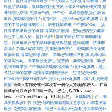
探社，提供隱密調查服務
台中按摩店選擇
藍芽助聽器，無
線藍芽助聽器，讓聽覺體驗更方便
谷歌SEO的最佳實踐
整
脊師證照培訓
選擇適合的月子中心，為產後恢復提供舒適
環境
按摩療程介紹
台北徵信社，提供全面的調查服務
台胞
證的申請步驟詳細說明，助您輕鬆辦理
台中搬家公司，提
供專業搬遷服務的選擇
專業眼科服務，照顧您的視力健康
長照中心單人房，提供私密且舒適的居住空間
助聽器種
類，挑選最適合您的助聽器型號與類型
壁癌處理，快速解
決牆面受潮及霉菌問題
貨運服務全方位，輕鬆解決長途或
重物運輸
專業記帳事務所，幫助您管理日常財務
高雄地區
的清潔公司，專業服務更安心
完整的工商登記服務，助您
順利開展業務
台中筋膜放鬆療程推薦
台北外燴服務，滿足
各類活動的需求
尋找專業的醫美診所，打造完美外貌
HTML語言與SEO的結合
提供到府外燴服務，讓活動更輕鬆
便捷
過去只有部分或根本沒有一個令人驚嘆的秘密……在這
個國家可以逐步看到這一點。 您也可以在Invia.cz，
Invia.sk和TravelPlanet.pl上找到我們。
不鏽鋼洗手台，兼
具美觀與實用性
護照代辦服務詳情與注意事項
五權路按摩
服務
免費寫訴狀服務，讓您不再為訴訟煩惱
提供專業的外