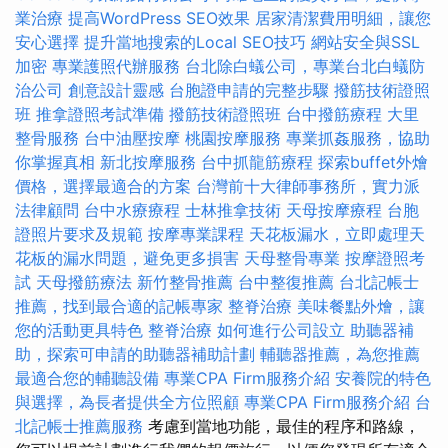
業治療
提高WordPress SEO效果
居家清潔費用明細，讓您
安心選擇
提升當地搜索的Local SEO技巧
網站安全與SSL
加密
專業護照代辦服務
台北除白蟻公司，專業台北白蟻防
治公司
創意設計靈感
台胞證申請的完整步驟
撥筋技術證照
班
推拿證照考試準備
撥筋技術證照班
台中撥筋療程
大里
整骨服務
台中油壓按摩
桃園按摩服務
專業抓姦服務，協助
你掌握真相
新北按摩服務
台中抓龍筋療程
探索buffet外燴
價格，選擇最適合的方案
台灣前十大律師事務所，實力派
法律顧問
台中水療療程
士林推拿技術
天母按摩療程
台胞
證照片要求及規範
按摩專業課程
天花板漏水，立即處理天
花板的漏水問題，避免更多損害
天母整骨專業
按摩證照考
試
天母撥筋療法
新竹整骨推薦
台中整復推薦
台北記帳士
推薦，找到最合適的記帳專家
整脊治療
美味餐點外燴，讓
您的活動更具特色
整脊治療
如何進行公司設立
助聽器補
助，探索可申請的助聽器補助計劃
輔聽器推薦，為您推薦
最適合您的輔聽設備
專業CPA Firm服務介紹
安養院的特色
與選擇，為長者提供全方位照顧
專業CPA Firm服務介紹
台
北記帳士推薦服務
考慮到當地功能，最佳的程序和路線，