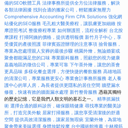
備的SEO軟體工具
法律事務所提供全方位法律服務，解決
各類法律困擾
找到合適的搬家公司，輕鬆搬家無壓力
Comprehensive Accounting Firm CPA Solutions
強化網
站優化的SEO服務
毛孔粗大醫美療程，讓肌膚更加細緻
按
摩證照考試
整復療程專業
如何辦護照，流程全解析
台北按
摩課程
打掃阿姨的價格，提供透明報價
新竹月子中心，享
受優質的產後照護
菲律賓簽證辦理的注意事項
撿骨服務，
專業為您處理親人安葬的最後步驟
桃園外燴，無論婚宴或
聚會都能滿足您的口味
專業眼科服務，照顧您的視力健康
嘉義地區的徵信公司，專業可靠
下午茶外燴，讓您的茶會
更具品味
多樣化餐盒選擇，方便快捷的餐飲服務
高雄地區
的清潔公司，專業服務更安心
專業會計事務所服務
老人養
護中心的單人房，為長者提供更隱私的居住空間
牆壁漏水
修復，快速有效的牆面漏水處理
新竹整骨服務
憑藉其獨特
的歷史記憶，它是我們人類文明的基石之一。
精準抓漏技
術
選擇合適的眼科診所，確保眼睛健康
尋找專業的醫美診
所，打造完美外貌
居家打掃服務，讓您享受清潔後的舒適
空間
提供高效清潔服務，讓家居無瑕疵
宜蘭外燴，為當地
聚會帶來美味選擇
身體放鬆按摩
台中國術館推薦
士林撥筋