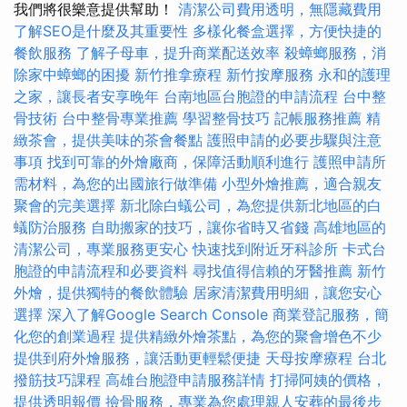
我們將很樂意提供幫助！
清潔公司費用透明，無隱藏費用
了解SEO是什麼及其重要性
多樣化餐盒選擇，方便快捷的
餐飲服務
了解子母車，提升商業配送效率
殺蟑螂服務，消
除家中蟑螂的困擾
新竹推拿療程
新竹按摩服務
永和的護理
之家，讓長者安享晚年
台南地區台胞證的申請流程
台中整
骨技術
台中整骨專業推薦
學習整骨技巧
記帳服務推薦
精
緻茶會，提供美味的茶會餐點
護照申請的必要步驟與注意
事項
找到可靠的外燴廠商，保障活動順利進行
護照申請所
需材料，為您的出國旅行做準備
小型外燴推薦，適合親友
聚會的完美選擇
新北除白蟻公司，為您提供新北地區的白
蟻防治服務
自助搬家的技巧，讓你省時又省錢
高雄地區的
清潔公司，專業服務更安心
快速找到附近牙科診所
卡式台
胞證的申請流程和必要資料
尋找值得信賴的牙醫推薦
新竹
外燴，提供獨特的餐飲體驗
居家清潔費用明細，讓您安心
選擇
深入了解Google Search Console
商業登記服務，簡
化您的創業過程
提供精緻外燴茶點，為您的聚會增色不少
提供到府外燴服務，讓活動更輕鬆便捷
天母按摩療程
台北
撥筋技巧課程
高雄台胞證申請服務詳情
打掃阿姨的價格，
提供透明報價
撿骨服務，專業為您處理親人安葬的最後步