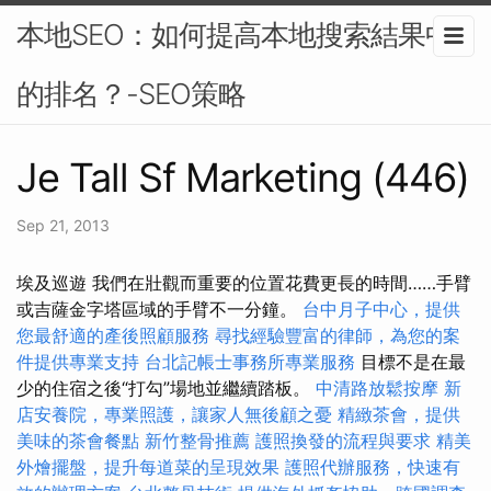
本地SEO：如何提高本地搜索結果中
的排名？-SEO策略
Je Tall Sf Marketing (446)
Sep 21, 2013
埃及巡遊 我們在壯觀而重要的位置花費更長的時間……手臂
或吉薩金字塔區域的手臂不一分鐘。
台中月子中心，提供
您最舒適的產後照顧服務
尋找經驗豐富的律師，為您的案
件提供專業支持
台北記帳士事務所專業服務
目標不是在最
少的住宿之後“打勾”場地並繼續踏板。
中清路放鬆按摩
新
店安養院，專業照護，讓家人無後顧之憂
精緻茶會，提供
美味的茶會餐點
新竹整骨推薦
護照換發的流程與要求
精美
外燴擺盤，提升每道菜的呈現效果
護照代辦服務，快速有