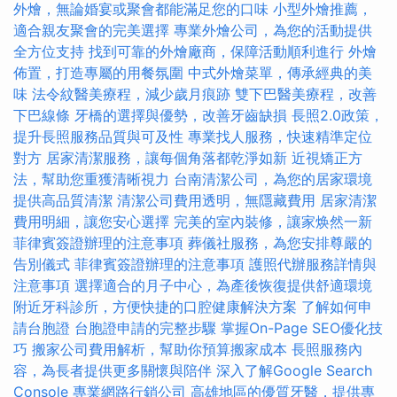
外燴，無論婚宴或聚會都能滿足您的口味
小型外燴推薦，
適合親友聚會的完美選擇
專業外燴公司，為您的活動提供
全方位支持
找到可靠的外燴廠商，保障活動順利進行
外燴
佈置，打造專屬的用餐氛圍
中式外燴菜單，傳承經典的美
味
法令紋醫美療程，減少歲月痕跡
雙下巴醫美療程，改善
下巴線條
牙橋的選擇與優勢，改善牙齒缺損
長照2.0政策，
提升長照服務品質與可及性
專業找人服務，快速精準定位
對方
居家清潔服務，讓每個角落都乾淨如新
近視矯正方
法，幫助您重獲清晰視力
台南清潔公司，為您的居家環境
提供高品質清潔
清潔公司費用透明，無隱藏費用
居家清潔
費用明細，讓您安心選擇
完美的室內裝修，讓家焕然一新
菲律賓簽證辦理的注意事項
葬儀社服務，為您安排尊嚴的
告別儀式
菲律賓簽證辦理的注意事項
護照代辦服務詳情與
注意事項
選擇適合的月子中心，為產後恢復提供舒適環境
附近牙科診所，方便快捷的口腔健康解決方案
了解如何申
請台胞證
台胞證申請的完整步驟
掌握On-Page SEO優化技
巧
搬家公司費用解析，幫助你預算搬家成本
長照服務內
容，為長者提供更多關懷與陪伴
深入了解Google Search
Console
專業網路行銷公司
高雄地區的優質牙醫，提供專