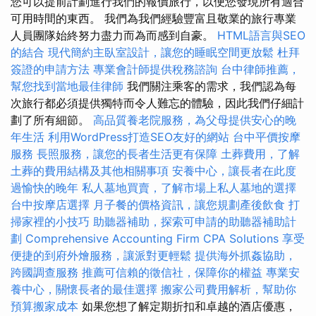
您可以提前計劃進行我們的報價旅行，以便您發現所有適合
可用時間的東西。 我們為我們經驗豐富且敬業的旅行專業
人員團隊始終努力盡力而為而感到自豪。
HTML語言與SEO
的結合
現代簡約主臥室設計，讓您的睡眠空間更放鬆
杜拜
簽證的申請方法
專業會計師提供稅務諮詢
台中律師推薦，
幫您找到當地最佳律師
我們關注乘客的需求，我們認為每
次旅行都必須提供獨特而令人難忘的體驗，因此我們仔細計
劃了所有細節。
高品質養老院服務，為父母提供安心的晚
年生活
利用WordPress打造SEO友好的網站
台中平價按摩
服務
長照服務，讓您的長者生活更有保障
土葬費用，了解
土葬的費用結構及其他相關事項
安養中心，讓長者在此度
過愉快的晚年
私人墓地買賣，了解市場上私人墓地的選擇
台中按摩店選擇
月子餐的價格資訊，讓您規劃產後飲食
打
掃家裡的小技巧
助聽器補助，探索可申請的助聽器補助計
劃
Comprehensive Accounting Firm CPA Solutions
享受
便捷的到府外燴服務，讓派對更輕鬆
提供海外抓姦協助，
跨國調查服務
推薦可信賴的徵信社，保障你的權益
專業安
養中心，關懷長者的最佳選擇
搬家公司費用解析，幫助你
預算搬家成本
如果您想了解定期折扣和卓越的酒店優惠，