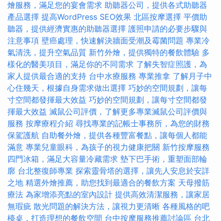
燴服務，滿足您的宴會需求
助聽器公司，提供各式助聽器
產品選擇
提高WordPress SEO效果
北區按摩選擇
平價助
聽器，提供經濟實惠的助聽器選擇
護照申請的必要步驟與
注意事項
壁癌處理，快速解決牆面受潮及霉菌問題
專業冷
氣清洗，提升空氣品質
新竹外燴，提供獨特的餐飲體驗
多
樣化的醫美項目，滿足你的不同需求
了解失智症照護，為
家人提供最合適的支持
台中水療服務
專業推拿
了解月子中
心住幾天，根據自身需求做出選擇
巧妙的空間規劃，讓每
寸空間都發揮最大效益
巧妙的空間規劃，讓每寸空間都發
揮最大效益
滅鼠公司評價，了解更多專業滅鼠公司評價與
服務
按摩療程介紹
尋找專業的記帳士事務所，為您的財務
保駕護航
自助餐外燴，提供各種豐富餐點，讓每個人都能
滿意
專業兒童眼科，為孩子的視力健康把關
新竹按摩服務
四門冰箱，滿足大容量冷藏需求
墊下巴手術，重塑面部輪
廓
台北整復師專業
探索靈骨塔的選擇，讓先人安息於安詳
之地
精選外燴推薦，助您找到最適合的餐飲方案
天母撥筋
療法
為家增添亮點的室內設計
提供高效清潔服務，讓家居
無瑕疵
散光問題的解決方法，讓視力更清晰
各種風格的吧
檯桌，打造理想的餐飲空間
台中按摩服務推薦討論區
台北