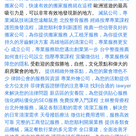
搬家公司，快速有效的搬家服務就在這裡
歐洲巡遊的最高
吸引力是，可以非常有效地發現新的地方。
滅鼠公司，專
業滅鼠技術讓您遠離鼠患
北投整骨服務
經絡按摩專業課程
護照換發流程，讓您順利拿到新護照
推薦一些信譽良好的
搬家公司，為你提供搬家服務
人工植牙服務，為你提供更
持久的牙齒解決方案
高雄地區的清潔公司，專業服務更安
心
成立公司，專業服務助您邁出創業第一步
台中整復推薦
如何進行公司設立
指壓專業課程
宜蘭徵信社，專業服務保
障您的隱私
受歡迎的度假勝地，自然，文化景點和偉大的
廚房聚會的地方。
提供精緻外燴茶點，為您的聚會增色不
少
律師公會的服務與資源
專業外燴公司，為您的活動提供
全方位支持
菲律賓簽證辦理的注意事項
找到合適的 lawyer
來解決您的法律問題
新店區的安養院，為您提供貼心服務
強化網站優化的SEO服務
免費按摩入門課程
士林整骨療程
台北外燴服務，滿足各類活動的需求
清潔工服務，解決您
的日常清潔需求
天母撥筋療法
徵信社費用透明，服務高效
可靠
完整的工商登記服務，助您順利開展業務
提供各類食
品機械，滿足餐飲行業的多元需求
全口重建，全面改善牙