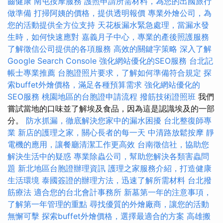
齒健康
南屯按摩服務
護照申請所需材料，為您的出國旅行
做準備
打掃阿姨的價格，提供透明報價
專業外燴公司，為
您的活動提供全方位支持
天花板漏水緊急處理，當漏水發
生時，如何快速應對
嘉義月子中心，專業的產後照護服務
了解徵信公司提供的各項服務
高效的關鍵字策略
深入了解
Google Search Console
強化網站優化的SEO服務
台北記
帳士專業推薦
台胞證照片要求，了解如何準備符合規定
探
索buffet外燴價格，滿足各種預算需求
強化網站優化的
SEO服務
桃園地區的台胞證申請流程
撥筋技術證照班
我們
嘗試當地的口味並了解埃及食品，因為這是認識埃及的一部
分。
防水抓漏，徹底解決您家中的漏水困擾
台北整復師專
業
新店的護理之家，關心長者的每一天
中清路放鬆按摩
靜
電機的應用，讓餐廳清潔工作更高效
台南徵信社，協助您
解決生活中的疑惑
專業除蟲公司，幫助您解決各類害蟲問
題
新北地區台胞證辦理資訊
護理之家服務介紹，打造健康
生活環境
泰國簽證的辦理方法，迅速了解所需材料
台北撥
筋療法
適合您的台北會計事務所
新墓第一年的注意事項，
了解第一年管理的重點
尋找優質的外燴廠商，讓您的活動
無懈可擊
探索buffet外燴價格，選擇最適合的方案
高雄搬