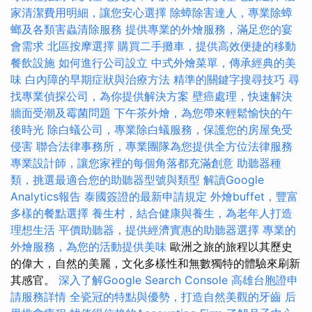
家清潔費用明細，讓您安心選擇
除蟑除害達人，專業除蟑
螂及各類害蟲清除服務
提供專業的外燴服務，滿足您的宴
會需求
北區按摩選擇
購買二手攤車，提供高效便捷的移動
餐飲設施
如何進行公司設立
中式外燴菜單，傳承經典的美
味
白內障的早期症狀與治療方法
精準的關鍵字搜尋技巧
尋
找專業偵探公司，為你提供解決方案
壁癌處理，快速解決
牆面受潮及霉菌問題
下午茶外燴，為您帶來輕鬆愉快的午
後時光
除白蟻公司，專業除白蟻服務，保護您的房屋免受
侵害
聯合法律事務所，專業團隊為您提供全方位法律服務
專業設計師，讓您家裡的每個角落都充滿創意
助聽器種
類，挑選最適合您的助聽器型號與類型
解讀Google
Analytics報告
泰國簽證的最新申請規定
外燴buffet，豐富
多樣的餐點選擇
養生村，結合健康與養生，為老年人打造
理想生活
平價助聽器，提供經濟實惠的助聽器選擇
專業的
外燴服務，為您的活動提供美味
歐洲之旅的旅程以其歷史
的偉大，自然的美麗，文化多樣性和無數獨特的體驗來刷新
其感官。
深入了解Google Search Console
高雄台胞證申
請服務詳情
全瓷冠的特點與優勢，打造自然美觀的牙齒
后