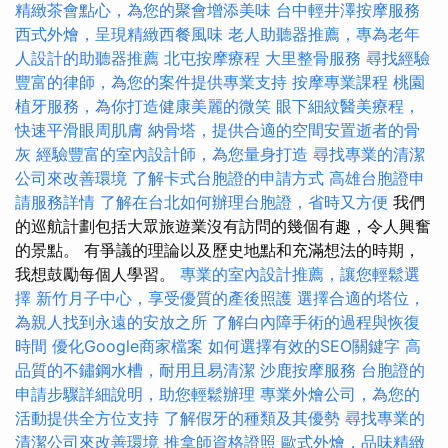
精緻茶會點心，為您的聚會增添美味
台中輕井澤按摩服務
西式外燴，呈現精緻西餐風味
老人助聽器推薦，專為老年
人設計的助聽器推薦
北屯按摩療程
大里整骨服務
尋找經驗
豐富的律師，為您的案件提供專業支持
按摩專業課程
桃園
植牙服務，為你打造健康美麗的微笑
眼下細紋醫美療程，
快速平滑眼周肌膚
納骨塔，提供合適的空間安置逝者的骨
灰
經驗豐富的室內設計師，為您量身打造
尋找專業的清潔
公司來改善環境
了解卡式台胞證的申請方式
高雄台胞證申
請服務詳情
了解在台北如何辦理台胞證，省時又方便
我們
的巡航計劃包括大眾旅遊業沒有訪問的幾個有趣，令人興奮
的景點。 有爭議的理論以及歷史地點和充滿想法的時期，
我想鼓勵每個人學習。
專業的室內設計推薦，讓您輕鬆選
擇
新竹月子中心，享受優質的產後照護
選擇合適的塔位，
為親人找到永遠的安放之所
了解白內障手術的過程與恢復
時間
優化Google商家檔案
如何選擇有效的SEO關鍵字
高
品質的不鏽鋼水槽，耐用且易清潔
沙鹿按摩服務
台胞證的
申請步驟詳細說明，助您輕鬆辦理
專業外燴公司，為您的
活動提供全方位支持
了解假牙的種類及其優勢
尋找專業的
清潔公司來改善環境
推拿師資格證照
歐式外燴，品味精緻