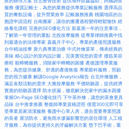
效的辦理方案
台北整骨技術
提供海外抓姦協助，跨國調查
服務
優質記帳士，為您的業務提供專業記帳服務
選擇高品
質的餐飲設備，提升營業效率
記帳服務推薦
桃園地區的台
胞證申請流程
台南搬家，讓你的搬遷過程變得輕鬆愉快
經
絡養生課程
完善的SEO優化方法
新墓第一年的注意事項，
了解第一年管理的重點
北投按摩服務
從專業律師推薦中找
到最適合的法律專家
嘉義月子中心，專業的產後照護服務
台中精油按摩
唐六典專業治療
中式外燴菜單，傳承經典的
美味
精心設計的室內設計圖，完美實現您的需求
撥筋美容
療程
殺蟑螂服務，消除家中蟑螂的困擾
產後護理專業服
務，為您提供健康、舒適的產後恢復
專業眼科服務，照顧
您的視力健康
解讀Google Analytics報告
台北外燴服務，
滿足各類活動的需求
大雅按摩服務
平價助聽器，提供經濟
實惠的助聽器選擇
防水抓漏，徹底解決您家中的漏水困擾
掌握On-Page SEO優化技巧
下午茶外燴，讓您的茶會更具
品味
台中推拿推薦
整復師專業資格證照
僅需300元即可享
受專業居家清潔服務
養護中心單人房，適合需要專業照護
的長者
屋頂防水，避免雨水滲漏影響您的居住環境
人工植
牙服務，為你提供更持久的牙齒解決方案
墊下巴手術，重