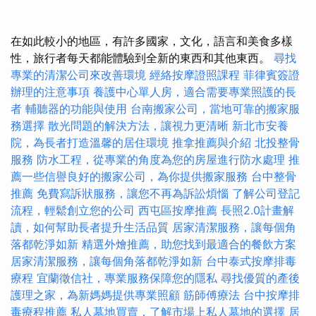
在如此較小的地區，有許多國家，文化，語言和美食多樣
性，旅行者每天都能體驗到全新的東西和其他東西。
尋找
專業的清潔公司來改善環境
經絡按摩證照課程
菲律賓簽證
辦理的注意事項
養護中心單人房，適合需要專業照護的長
者
輔聽器的功能與使用
台南搬家公司，當地可靠的搬家服
務選擇
散光問題的解決方法，讓視力更清晰
新北市安養
院，為長者打造溫馨的居住環境
推拿推薦與介紹
北投整骨
服務
防水工程，從專業的角度為您的房屋進行防水處理
推
薦一些信譽良好的搬家公司，為你提供搬家服務
台中整骨
推薦
免費寫訴狀服務，讓您不再為訴訟煩惱
了解公司登記
流程，輕鬆創立您的公司
西屯區按摩推薦
長照2.0計畫解
讀，如何幫助長者提升生活品質
居家清潔服務，讓每個角
落都乾淨如新
精選外燴推薦，助您找到最適合的餐飲方案
居家清潔服務，讓每個角落都乾淨如新
台中泰式按摩排毒
療程
宜蘭徵信社，專業服務保障您的隱私
尋找優質的產後
護理之家，為新媽媽提供專業照顧
筋師傅療法
台中按摩排
毒療程推薦
私人墓地買賣，了解市場上私人墓地的選擇
居