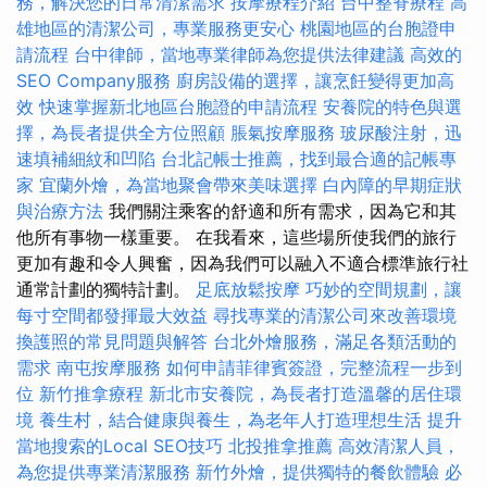
務，解決您的日常清潔需求
按摩療程介紹
台中整脊療程
高
雄地區的清潔公司，專業服務更安心
桃園地區的台胞證申
請流程
台中律師，當地專業律師為您提供法律建議
高效的
SEO Company服務
廚房設備的選擇，讓烹飪變得更加高
效
快速掌握新北地區台胞證的申請流程
安養院的特色與選
擇，為長者提供全方位照顧
脹氣按摩服務
玻尿酸注射，迅
速填補細紋和凹陷
台北記帳士推薦，找到最合適的記帳專
家
宜蘭外燴，為當地聚會帶來美味選擇
白內障的早期症狀
與治療方法
我們關注乘客的舒適和所有需求，因為它和其
他所有事物一樣重要。 在我看來，這些場所使我們的旅行
更加有趣和令人興奮，因為我們可以融入不適合標準旅行社
通常計劃的獨特計劃。
足底放鬆按摩
巧妙的空間規劃，讓
每寸空間都發揮最大效益
尋找專業的清潔公司來改善環境
換護照的常見問題與解答
台北外燴服務，滿足各類活動的
需求
南屯按摩服務
如何申請菲律賓簽證，完整流程一步到
位
新竹推拿療程
新北市安養院，為長者打造溫馨的居住環
境
養生村，結合健康與養生，為老年人打造理想生活
提升
當地搜索的Local SEO技巧
北投推拿推薦
高效清潔人員，
為您提供專業清潔服務
新竹外燴，提供獨特的餐飲體驗
必