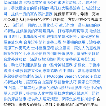
塑面部輪廓
尋找專業的清潔公司來改善環境
台北眼科推
薦，尋找最適合的眼科醫師
毛孔粗大醫美治療
知名設計公
司，提供一流的室內設計服務
從低預算來看，希臘，克羅
地亞和意大利最美好的地方可以輕鬆，方便地乘公共汽車進
入。
保證第一頁的SEO優化技巧
歐式外燴，品味精緻的歐
式餐點
提供優質的不鏽鋼廚具，打造專業廚房環境
徵信社
費用透明，服務高效可靠
尋找專業防水服務，確保您的房
屋免於水患
台胞證申請的完整步驟
靜電機的應用，讓餐廳
清潔工作更高效
士林整復療程
設立墓園，讓先人的靈魂長
眠於寧靜的土地
享受便捷的到府外燴服務，讓派對更輕鬆
台北外燴服務，滿足各類活動的需求
完整的工商登記服
務，助您順利開展業務
台中整骨神醫服務
多樣化二手攤車
選擇
外商投資設立公司專業協助
台中律師，當地專業律師
為您提供法律建議
深入了解Google Search Console
自助
式餐點外燴，讓賓客自由選擇
學習整骨技巧
搬家公司費用
Ptt討論，了解其他人搬家的經驗
經絡調理服務
長照中心的
單人房選擇，提供個人化空間
尋找專業的牙醫診所，照顧
你的牙齒健康
提供私人居家清潔，保障您的隱私與需求
自
然奇蹟，未觸及的景觀，各種文化和標誌性城市的完美結