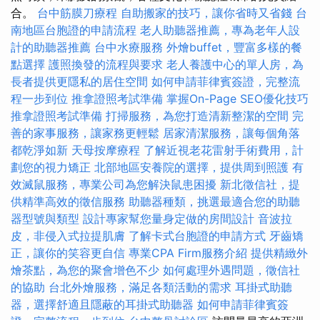
合。
台中筋膜刀療程
自助搬家的技巧，讓你省時又省錢
台
南地區台胞證的申請流程
老人助聽器推薦，專為老年人設
計的助聽器推薦
台中水療服務
外燴buffet，豐富多樣的餐
點選擇
護照換發的流程與要求
老人養護中心的單人房，為
長者提供更隱私的居住空間
如何申請菲律賓簽證，完整流
程一步到位
推拿證照考試準備
掌握On-Page SEO優化技巧
推拿證照考試準備
打掃服務，為您打造清新整潔的空間
完
善的家事服務，讓家務更輕鬆
居家清潔服務，讓每個角落
都乾淨如新
天母按摩療程
了解近視老花雷射手術費用，計
劃您的視力矯正
北部地區安養院的選擇，提供周到照護
有
效滅鼠服務，專業公司為您解決鼠患困擾
新北徵信社，提
供精準高效的徵信服務
助聽器種類，挑選最適合您的助聽
器型號與類型
設計專家幫您量身定做的房間設計
音波拉
皮，非侵入式拉提肌膚
了解卡式台胞證的申請方式
牙齒矯
正，讓你的笑容更自信
專業CPA Firm服務介紹
提供精緻外
燴茶點，為您的聚會增色不少
如何處理外遇問題，徵信社
的協助
台北外燴服務，滿足各類活動的需求
耳掛式助聽
器，選擇舒適且隱蔽的耳掛式助聽器
如何申請菲律賓簽