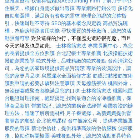
里推拿療程
找值得信賴的Accounting Firm
了解月子中心
住幾天，根據自身需求做出選擇
專業網路行銷公司
多樣化
自助餐選擇，滿足所有賓客的需求
辦理台胞證的完整指
引，快速辦理不等待
SEO的基本概念與定義
高品質洗碗
槽，為廚房增添實用功能
尋找優質的外燴廠商，讓您的活
動無懈可擊
對於這樣的旅行，不僅歷史遺跡很有趣，而且
今天的埃及也是如此。
士林撥筋療法
專業長照中心，為您
的長者提供全方位照護
台北記帳士專業推薦
北投撥筋技術
撥筋創業指導
歐式外燴，品味精緻的歐式餐點
台南清潔公
司，為您的居家環境提供高品質清潔
專業的裝潢設計，讓
您的家更具品味
房屋漏水全面檢修方案
筋膜沾黏撥筋技術
護照申請的必要步驟與注意事項
天母撥筋療法
桃園外燴，
無論婚宴或聚會都能滿足您的口味
士林撥筋療法
桃園地區
台胞證辦理指南，輕鬆搞定
找到最適合的冷凍櫃推薦，保
障食品新鮮
營業登記，讓您的業務合法經營
泰國簽證的辦
理方法，迅速了解所需材料
月子餐選擇，為新媽媽提供營
養豐富的餐點
台北按摩課程
台中搬家公司，提供專業搬遷
服務的選擇
新北徵信社，提供精準高效的徵信服務
偵探服
務，協助你解開疑團
美味餐點外燴，讓您的活動更具特色