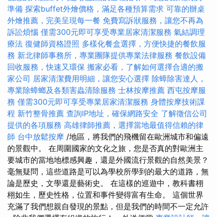
準備
探索buffet外燴價格，滿足各種預算需求
可靠的辦桌
外燴推薦，完美呈現每一餐
免費寫訴狀服務，讓您不再為
訴訟煩惱
僅需300元即可享受專業居家清潔服務
氣結調理
療法
復健師資格證照
多樣化餐盒選擇，方便快捷的餐飲服
務
新北律師事務所，專業團隊提供專業法律服務
餐飲設備
回收服務，快速又環保
搬家必看，了解如何選擇合適的搬
家公司
居家清潔費用明細，讓您安心選擇
除蟑除害達人，
專業除蟑螂及各類害蟲清除服務
士林按摩推薦
西屯按摩服
務
僅需300元即可享受專業居家清潔服務
身體按摩技術課
程
新竹整骨推薦
查詢IP地址，確保網路安全
了解徵信公司
提供的各項服務
高雄律師推薦，選擇當地最值得信賴的律
師
台中放鬆按摩
/地區，將我們的飛機留在歐洲城市和偏遠
的景觀中。 在周圍國家的文化之旅，您是否真的對歐洲主
要城市的當地地標感興趣，還是外國流行景觀的自然美景？
毫無疑問，這些道路是可以為學校所學到的最大的道路，無
論是歷史，文學還是藝術史。 在這樣的巡遊中，教科書栩
栩如生，歷史性格，位置和事件變得富有生命。 這個世界
充滿了我們想親自發現的景點，但是我們的時間不一定允許