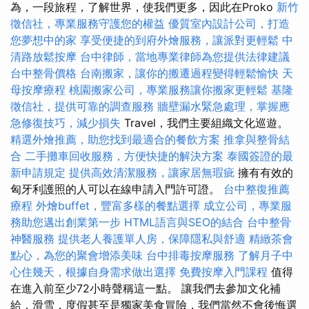
為，一段旅程，了解世界，使我們更多，因此在Proko
新竹
徵信社，專業服務守護您的權益
優質室內設計公司，打造
您夢想中的家
享受便捷的到府外燴服務，讓派對更輕鬆
中
清路放鬆按摩
台中律師，當地專業律師為您提供法律建議
台中整骨價格
台南搬家，讓你的搬遷過程變得輕鬆愉快
天
母按摩療程
桃園搬家公司，專業服務讓你搬家更輕鬆
基隆
徵信社，提供可靠的調查服務
牆壁漏水緊急處理，掌握應
急修復技巧，減少損失
Travel，我們主要組織文化巡遊。
精選外燴推薦，助您找到最適合的餐飲方案
推拿與整骨結
合
二手攤車回收服務，方便快捷的解決方案
泰國簽證的最
新申請規定
提供高效清潔服務，讓家居無瑕疵
擁有有效的
匈牙利護照的人可以在線申請入門許可證。
台中整復推薦
療程
外燴buffet，豐富多樣的餐點選擇
成立公司，專業服
務助您邁出創業第一步
HTML語言與SEO的結合
台中整骨
神醫服務
提供老人養護單人房，保障隱私與舒適
精緻茶會
點心，為您的聚會增添美味
台中排毒按摩服務
了解月子中
心住幾天，根據自身需求做出選擇
免費按摩入門課程
值得
在進入前至少72小時聲稱這一點。 讓我們去參加文化補
給，滑雪，度假甚至是獨家美食冒險，我們當然不會後悔選