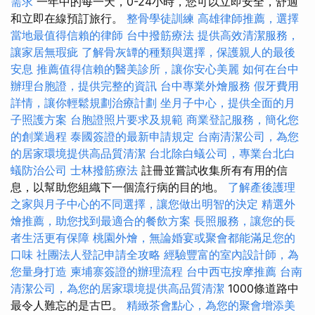
需求
一年中的每一天，0-24小時，您可以立即安全，舒適
和立即在線預訂旅行。
整骨學徒訓練
高雄律師推薦，選擇
當地最值得信賴的律師
台中撥筋療法
提供高效清潔服務，
讓家居無瑕疵
了解骨灰罈的種類與選擇，保護親人的最後
安息
推薦值得信賴的醫美診所，讓你安心美麗
如何在台中
辦理台胞證，提供完整的資訊
台中專業外燴服務
假牙費用
詳情，讓你輕鬆規劃治療計劃
坐月子中心，提供全面的月
子照護方案
台胞證照片要求及規範
商業登記服務，簡化您
的創業過程
泰國簽證的最新申請規定
台南清潔公司，為您
的居家環境提供高品質清潔
台北除白蟻公司，專業台北白
蟻防治公司
士林撥筋療法
註冊並嘗試收集所有有用的信
息，以幫助您組織下一個流行病的目的地。
了解產後護理
之家與月子中心的不同選擇，讓您做出明智的決定
精選外
燴推薦，助您找到最適合的餐飲方案
長照服務，讓您的長
者生活更有保障
桃園外燴，無論婚宴或聚會都能滿足您的
口味
社團法人登記申請全攻略
經驗豐富的室內設計師，為
您量身打造
柬埔寨簽證的辦理流程
台中西屯按摩推薦
台南
清潔公司，為您的居家環境提供高品質清潔
1000條道路中
最令人難忘的是古巴。
精緻茶會點心，為您的聚會增添美