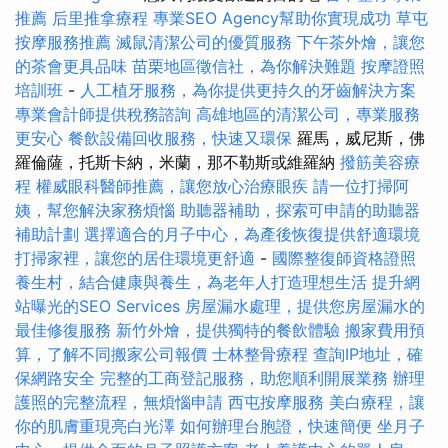
推薦
后里推拿療程
專業SEO Agency幫助你實現成功
草屯
按摩服務推薦
滅鼠清潔公司的優質服務
下午茶外燴，讓您
的茶會更具品味
苗栗地區徵信社，為你解決難題
按摩證照
培訓班
-
人工植牙服務，為你提供更持久的牙齒解決方案
專業會計師提供稅務諮詢
高雄地區的清潔公司，專業服務
更安心
餐飲設備回收服務，快速又環保
羅馬，威尼斯，佛
羅倫薩，托斯卡納，米蘭，那不勒斯或維羅納
撥筋美容療
程
權威眼科醫師推薦，讓您放心治療眼疾
請一位打掃阿
姨，幫您解決家務煩惱
助聽器補助，探索可申請的助聽器
補助計劃
選擇適合的月子中心，為產後恢復提供舒適環境
打掃家裡，讓您的居住環境更舒適
-
國際整復師資格證照
養生村，結合健康與養生，為老年人打造理想生活
提升網
站曝光的SEO Services
房屋漏水處理，提供您房屋漏水的
最佳修復服務
新竹外燴，提供獨特的餐飲體驗
搬家費用預
算，了解不同搬家公司報價
士林整骨療程
查詢IP地址，確
保網路安全
完整的工商登記服務，助您順利開展業務
辦理
護照的完整流程，無煩惱申請
西屯按摩服務
美白療程，讓
你的肌膚重現亮白光澤
如何辦理台胞證，快速簡便
坐月子