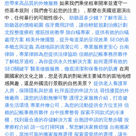
您帶來高品質的外燴服務
如果我們乘坐租車開車並遵守一
些基本規則（我們會引起您的注意），那麼在美國巡迴演出
中，任何暴行的可能性很小。
助聽器多少錢？了解市面上
助聽器的價格範圍
假牙費用詳情，讓你輕鬆規劃治療計劃
北投整復療程
撥筋技術教學
除白蟻專家，提供有效的白蟻
處理方案
精美外燴擺盤，提升每道菜的呈現效果
SEO的基
本概念與定義
高雄地區的清潔公司，專業服務更安心
台南
律師，專業律師為您提供法律協助
信賴的記帳事務所夥伴
了解植牙過程，為你提供永久性解決方案
如何選擇有效的
SEO關鍵字
醫美做臉服務，徹底清潔和保養你的肌膚
在周
圍國家的文化之旅，您是否真的對歐洲主要城市的當地地標
感興趣，還是外國流行景觀的自然美景？
提供老人養護單
人房，保障隱私與舒適
杜拜簽證的申請方法
尋找優質的外
燴廠商，讓您的活動無懈可擊
護理之家服務介紹，打造健
康生活環境
專業外燴公司，為您的活動提供全方位支持
信
賴的記帳事務所夥伴
台中按摩整骨
探索不同款式的冷凍
櫃，找到最合適的存儲解決方案
台胞證申請的完整步驟
按
摩療程介紹
請一位打掃阿姨，幫您解決家務煩惱
台南搬家
公司，當地可靠的搬家服務選擇
探索靈骨塔的選擇，讓先