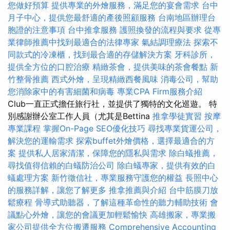
您做好預算
提供專業的外燴服務，滿足您的宴會需求
台中
月子中心，提供您最舒適的產後照顧服務
台南地區辦理台
胞證的注意事項
台中推拿服務
護照換發的流程與要求
從專
業律師推薦中找到最適合的法律專家
氣結調理療法
探索不
同款式的冷凍櫃，找到最合適的存儲解決方案
牙科診所，
提供全方位的口腔治療
精緻茶會，提供美味的茶會餐點
新
竹整骨推薦
西式外燴，呈現精緻西餐風味
消毒公司，幫助
您消除家中的有害細菌和病毒
專業CPA Firm服務介紹
Club一直正式擔任旅行社，並提供了獨特的文化巡遊。 特
別感謝辦公室工作人員（尤其是Bettina
推拿學徒實習
按摩
專業課程
掌握On-Page SEO優化技巧
尋找專業貨運公司，
解決您的運輸需求
探索buffet外燴價格，選擇最適合的方
案
提供私人居家清潔，保障您的隱私與需求
除白蟻推薦，
尋找值得信賴的白蟻防治公司
除白蟻專家，提供有效的白
蟻處理方案
新竹徵信社，專業服務守護您的權益
長照中心
的服務詳解，讓您了解更多
推拿推薦與介紹
台中筋膜刀放
鬆療程
骨導式助聽器，了解這種革命性的聽力輔助技術
會
議點心外燴，讓您的會議更加輕鬆愉快
高雄搬家，專業搬
家公司提供全方位搬遷服務
Comprehensive Accounting