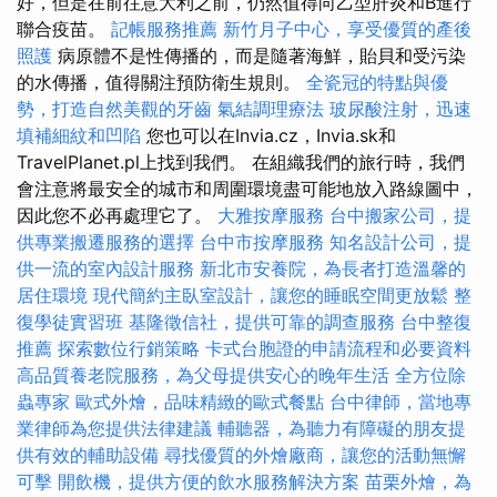
好，但是在前往意大利之前，仍然值得向乙型肝炎和B進行
聯合疫苗。
記帳服務推薦
新竹月子中心，享受優質的產後
照護
病原體不是性傳播的，而是隨著海鮮，貽貝和受污染
的水傳播，值得關注預防衛生規則。
全瓷冠的特點與優
勢，打造自然美觀的牙齒
氣結調理療法
玻尿酸注射，迅速
填補細紋和凹陷
您也可以在Invia.cz，Invia.sk和
TravelPlanet.pl上找到我們。 在組織我們的旅行時，我們
會注意將最安全的城市和周圍環境盡可能地放入路線圖中，
因此您不必再處理它了。
大雅按摩服務
台中搬家公司，提
供專業搬遷服務的選擇
台中市按摩服務
知名設計公司，提
供一流的室內設計服務
新北市安養院，為長者打造溫馨的
居住環境
現代簡約主臥室設計，讓您的睡眠空間更放鬆
整
復學徒實習班
基隆徵信社，提供可靠的調查服務
台中整復
推薦
探索數位行銷策略
卡式台胞證的申請流程和必要資料
高品質養老院服務，為父母提供安心的晚年生活
全方位除
蟲專家
歐式外燴，品味精緻的歐式餐點
台中律師，當地專
業律師為您提供法律建議
輔聽器，為聽力有障礙的朋友提
供有效的輔助設備
尋找優質的外燴廠商，讓您的活動無懈
可擊
開飲機，提供方便的飲水服務解決方案
苗栗外燴，為