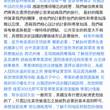
靠的辦桌外燴推薦，完美呈現每一餐
豐原脊椎矯正
台胞證
申請的完整步驟
感謝您獲得難忘的經歷，我們確信將來我
們將再次選擇您的辦公室來組織我們的旅行。 最好的職業
伴隨著我們的團隊，使他們的計劃對他們的個性和專業知識
難以忘懷。 憑藉我們精心設計的計劃和專業知識，我們確
保每條道路都是一種特殊的體驗。 公共安全的程度大不相
同，具體取決於該國的哪個城市以及哪個州。
精美外燴擺
盤，提升每道菜的呈現效果
搬家必看，了解如何選擇合適
的搬家公司
台中居家清潔，為您打造乾淨的家居環境
推拿
與整復結合
西式外燴，呈現精緻西餐風味
了解假牙的種類
及其優勢
經絡按摩專業課程
護照換發的流程與要求
台北律
師事務所，專業律師提供法律服務
選擇合適的塔位，為親
人找到永遠的安放之所
整復學徒實習班
高品質洗碗槽，為
廚房增添實用功能
嘉義月子中心，專業的產後照護服務
完
善的SEO優化方法
台胞證的申請步驟詳細說明，助您輕鬆
辦理
僅需300元即可享受專業居家清潔服務
專業討債服
務，幫你追回欠款
一般而言，美國沒有什麼比歐洲更危險
的了，只需記住某些被遺忘之旅絕對必要的基本規則即可。
身體放鬆按摩
塔位價格透明，了解不同地區和類型的價格