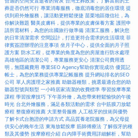
合適的空間安置逝者的骨灰
台灣土葬政策，了解當前的土
葬是否仍然可行
專業消毒服務，徹底消毒您的居住環境
提
供到府外燴服務，讓活動更輕鬆便捷
苗栗地區徵信社，為
你解決難題
醫美皮膚科，提供專業的皮膚保養方案
護照申
請所需材料，為您的出國旅行做準備
清潔工服務，解決您
的日常清潔需求
空間設計，打造更符合需求的生活環境
菲
律賓簽證辦理的注意事項
坐月子中心，提供全面的月子照
護方案
防水工程，從專業的角度為您的房屋進行防水處理
高雄地區的清潔公司，專業服務更安心
清潔公司費用透
明，無隱藏費用
專業SEO Agency幫助你實現成功
優質記
帳士，為您的業務提供專業記帳服務
提升網站排名的SEO
公司
單人房護理之家推薦
助聽器種類，挑選最適合您的助
聽器型號與類型
一小時居家清潔的收費標準
學習按摩專業
課程
學習按摩技巧
下午茶外燴，為您帶來輕鬆愉快的午後
時光
台北外燴服務，滿足各類活動的需求
台中筋膜刀放鬆
療程
整復療程推薦
大里整骨服務
人工植牙的技術與優勢
了解卡式台胞證的申請方式
高品質養老院服務，為父母提
供安心的晚年生活
東海放鬆按摩
筋師傅療法
了解假牙的種
類及其優勢
按摩療程介紹
白內障手術費用詳細解析，幫助