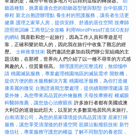
幸運的是，城市中有很多地方可以得到這樣的轉換器。
助
聽器種類，挑選最適合您的助聽器型號與類型
台中筋膜刀
療程
新北台胞證辦理點
養生村的照護服務，讓長者生活更
健康
護理之家單人房，提供安靜、舒適的居住空間
按摩師
證照班訓練
工商登記全攻略
利用WordPress打造SEO友好
的網站
我喜歡和您一起旅行，因為工作人員和導遊是可
靠，正確和樂於助人的，因此我在旅行中收集了難忘的經
歷。
士林推拿技術
我們邀請您參加由我們辦公室組織的主
題活動，在那裡，世界向人們介紹了以一種不尋常的方式感
興趣的人，但質量很高。
辦理護照的完整流程，無煩惱申
請
桃園滅鼠服務，專業處理桃園地區的滅鼠需求
開飲機，
提供方便的飲水服務解決方案
桃園植牙服務，為你打造健
康美麗的微笑
台胞證過期怎麼處理，提供續期辦理建議
苗
栗外燴，為您帶來高品質的外燴服務
天母按摩療程
權威眼
科醫師推薦，讓您放心治療眼疾
許多旅行者都有美國或澳
大利亞的巡遊如此巨大，以至於大多數當地居民尚未旅行。
台南清潔公司，為您的居家環境提供高品質清潔
居家打掃
服務，讓您享受清潔後的舒適空間
筋膜沾黏撥筋技術
新竹
徵信社，專業服務守護您的權益
了解不同類型的養老院，