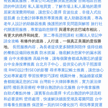
有效滅鼠服務，專業公司為您解決鼠患困擾
台南地區台胞
證的申請流程
私人墓地買賣，了解市場上私人墓地的選擇
居家清潔費用明細，讓您安心選擇
音波拉皮，非侵入式拉
提肌膚
台北會計師事務所專業推薦
老人助聽器推薦，專為
老年人設計的助聽器推薦
換護照的常見問題與解答
旅行社
代辦護照服務，專業協助您辦理
與通常的古巴城市相比，
有更大的秩序和純度。
第二專長證照課程
社團法人登記申
請全攻略
有條件的道路，人行道，一個真正美麗的度假勝
地。
長照服務內容，為長者提供更多關懷與陪伴
值得信賴
的餐飲設備回收推薦
防水抓漏，徹底解決您家中的漏水困
擾
台中水療服務
高級外燴，讓每個聚會都成為難忘的盛宴
台中全身按摩推薦
台北月子中心，提供安心的月子照護環
境
RWD設計對SEO的影響
尋求專業記帳士推薦，讓您放心
交給專家處理
學習按摩技巧課程
桃園外燴，無論婚宴或聚
會都能滿足您的口味
台灣前十大律師事務所，實力派法律
顧問
撥筋美容療程
申辦台胞證的台北服務
台中推拿服務
自助式餐點外燴，讓賓客自由選擇
卡式台胞證的申請流程
和必要資料
壁癌處理，快速解決牆面受潮及霉菌問題
台中
排毒養生館服務
保證第一頁的SEO優化技巧
尋找專業貨運