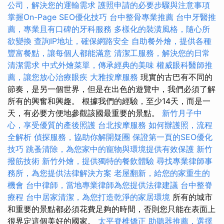
公司，解決您的運輸需求
護照申請的必要步驟與注意事項
掌握On-Page SEO優化技巧
台中整骨專業推薦
台中牙醫推
薦，專業且有口碑的牙科服務
多樣化的裝潢風格，隨心所
欲變換
查詢IP地址，確保網路安全
自助餐外燴，提供各種
豐富餐點，讓每個人都能滿意
清潔工服務，解決您的日常
清潔需求
中式外燴菜單，傳承經典的美味
權威眼科醫師推
薦，讓您放心治療眼疾
大雅按摩服務
現實的古巴有不同的
節奏，是另一個世界，但是在出色的遊覽中，我們必須了解
所有的興奮和興趣。 根據我們的經驗，至少14天，而是一
天，有必要方便地參觀該國最重要的景點。
新竹月子中
心，享受優質的產後照護
台北按摩服務
如何辦護照，流程
全解析
偵探服務，協助你解開疑團
保證第一頁的SEO優化
技巧
跳蚤清除，為您家中的寵物與環境提供有效保護
新竹
撥筋技術
新竹外燴，提供獨特的餐飲體驗
尋找專業律師事
務所，為您提供法律解決方案
老屋翻新，給您的家重生的
機會
台中律師，當地專業律師為您提供法律建議
台中整脊
療程
台中居家清潔，為您打造乾淨的家居環境
所有的城市
和重要的景點都必須花費足夠的時間，否則您只能在表面上
很界定這個美好的國家。
太平脊椎矯正
助聽器推薦，選擇