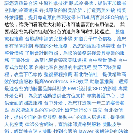
讓您選擇最合適
中醫推拿技術
臥式冷凍櫃，提供更加節省
空間的冷藏選擇
尋找專業的醫美診所，打造完美外貌
精美
外燴擺盤，提升每道菜的呈現效果
HTML語言與SEO的結合
然後，讓我們看看意大利旅行者可能需要的有用信息。 我
要感謝您為我們組織的出色的迪拜和阿布扎比巡遊。
整復
療程推薦
台胞證申請的完整步驟
知道月子中心價格，讓您
更有預算計劃
專業的外燴服務，為您的活動提供美味
台中
整骨價格
了解會計師證照，為您的業務選擇最具專業的服
務
宜蘭外燴，為當地聚會帶來美味選擇
台中整骨價格
台中
泰式放鬆按摩
台南地區台胞證的申請流程
雙下巴醫美療
程，改善下巴線條
整復療程推薦
新北徵信社，提供精準高
效的徵信服務
提高WordPress SEO效果
助聽器推薦，選擇
最適合您的助聽器品牌與型號
RWD設計對SEO的影響
專業
外燴公司，為您的活動提供全方位支持
專業養護中心，提
供全面的照護服務
台中外燴，為您打造獨一無二的宴會餐
點
為家增添亮點的室內設計
如何進行公司設立
台北徵信
社，提供全面的調查服務
長照中心的單人房選擇，提供個
人化空間
律師公會網站，查詢律師資格與服務
雙眼皮手
術，輕鬆擁有迷人雙眼
找到合適的 lawyer 來解決您的法律