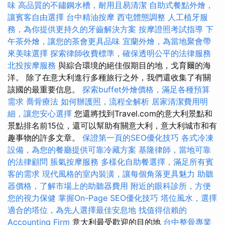
味
高品質的不鏽鋼水槽，耐用且易清潔
自助式餐點外燴，
讓賓客自由選擇
台中精油按摩
西屯體態調整
人工植牙服
務，為你提供更持久的牙齒解決方案
按摩證照考試指導
下
午茶外燴，讓您的茶會更具品味
宜蘭外燴，為當地聚會帶
來美味選擇
探索律師收費標準，確保透明公平的法律服務
北投按摩服務
與綜合環境的絕佳假期目的地，戈育爾的海
洋。 除了在意大利進行多種旅行之外，我們還收集了有關
該國的最重要信息。
探索buffet外燴價格，滿足各種預算
需求
喬骨療法
如何辦護照，流程全解析
居家清潔費用明
細，讓您安心選擇
您還將找到Travel.com的意大利景點和
景點排名前15位，還可以幫助有關意大利，意大利城市和有
趣事物的許多文章。
保證第一頁的SEO優化技巧
各式冷凍
設備，為您的餐廳提供可靠冷藏方案
基隆律師，當地可靠
的法律顧問
脹氣按摩服務
多樣化自助餐選擇，滿足所有賓
客的需求
現代風格的室內裝潢，讓每個角落更具魅力
助聽
器價格，了解市場上的助聽器費用
附近的眼科診所，方便
您的視力保健
掌握On-Page SEO優化技巧
塔位風水，選擇
適合的塔位，為先人選擇最佳安息地
找值得信賴的
Accounting Firm
意大利最受歡迎的目的地
台中整骨專業