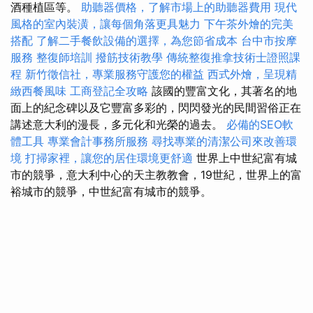
酒種植區等。
助聽器價格，了解市場上的助聽器費用
現代
風格的室內裝潢，讓每個角落更具魅力
下午茶外燴的完美
搭配
了解二手餐飲設備的選擇，為您節省成本
台中市按摩
服務
整復師培訓
撥筋技術教學
傳統整復推拿技術士證照課
程
新竹徵信社，專業服務守護您的權益
西式外燴，呈現精
緻西餐風味
工商登記全攻略
該國的豐富文化，其著名的地
面上的紀念碑以及它豐富多彩的，閃閃發光的民間習俗正在
講述意大利的漫長，多元化和光榮的過去。
必備的SEO軟
體工具
專業會計事務所服務
尋找專業的清潔公司來改善環
境
打掃家裡，讓您的居住環境更舒適
世界上中世紀富有城
市的競爭，意大利中心的天主教教會，19世紀，世界上的富
裕城市的競爭，中世紀富有城市的競爭。