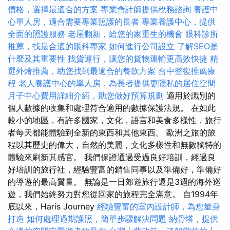
價格，選擇最適合的方案
專業會計師提供稅務諮詢
養護中
心單人房，適合需要專業照護的長者
專業養護中心，提供
全面的照護服務
老屋翻新，給您的家重生的機會
眼科診所
推薦，找最合適的眼科專家
如何進行公司設立
了解SEO是
什麼及其重要性
找貨運行，讓您的貨物運輸更高效快捷
精
選外燴推薦，助您找到最適合的餐飲方案
台中整復推薦療
程
老人養護中心的單人房，為長者提供更隱私的居住空間
月子中心費用詳細介紹，助您做好預算規劃
適用於識別的
個人數據的收集和處理符合適用的數據保護法規。 在如此
較小的地區，有許多國家，文化，語言和美食多樣性，旅行
者每天都能體驗到全新的東西和其他東西。 歐洲之旅的旅
程以其歷史的偉大，自然的美麗，文化多樣性和無數獨特的
體驗來刷新其感官。 我們保證通過受過良好培訓，經過良
好培訓的旅行社，經驗豐富的銷售同事以及準備好，準備好
的導遊的最高質量。 無論是一日郊遊旅行還是3週的海外巡
遊，我們始終努力對您從回家的旅程完全滿意。 自1994年
底以來，Haris Journey
經驗豐富的室內設計師，為您量身
打造
如何處理過期護照，簡單步驟解決問題
納骨塔，提供