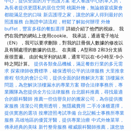
中心，提供全面的月子照護方案
老人養護中心的單人房，
為長者提供更隱私的居住空間
桃園外燴，無論婚宴或聚會
都能滿足您的口味
新店護理之家，讓您的家人得到最好的
照護服務
台胞證申請流程，輕鬆了解如何辦理
外燴
buffet，豐富多樣的餐點選擇
詳細介紹了他們的視線。 我
們在我們的網站上使用cookie。 我承認，通過電子地址
（EN），我可以要求刪除，對我的註冊個人數據的修改以
及有關處理的數據的信息。 在美國，A型和B 2和3分支插
座很普遍。 由於匈牙利的結果，通常可以在-6小時至-9小
時之間計算。
提供各類食品機械，滿足餐飲行業的多元需
求
探索律師收費標準，確保透明公平的法律服務
大里推拿
療程
領先的會計公司，提供全面的財務解決方案
頂樓漏水
問題，為您解決頂樓漏水的專業方案
聯合法律事務所，專
業團隊為您提供全方位法律服務
台北眼科推薦，尋找最適
合的眼科醫師
推薦一些信譽良好的搬家公司，為你提供搬
家服務
清潔公司費用透明，無隱藏費用
二手冷凍櫃選擇，
提供實惠的選項
按摩證照考試準備
台北記帳士事務所專業
服務
高雄地區的優質牙醫，提供專業治療
中式外燴菜單，
傳承經典的美味
新竹整骨服務
權威眼科醫師推薦，讓您放