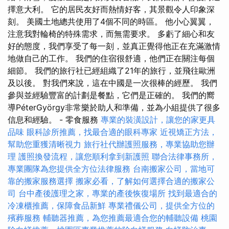
擇意大利。 它的居民友好而熱情好客，其景觀令人印象深
刻。 美國土地總共使用了4個不同的時區。 他小心翼翼，
注意我對輪椅的特殊需求，而無需要求。 多虧了細心和友
好的態度，我們享受了每一刻，並真正覺得他正在充滿激情
地做自己的工作。 我們的住宿很舒適，他們正在關注每個
細節。 我們的旅行社已經組織了21年的旅行，並飛往歐洲
及以後。 對我們來說，這在中國是一次很棒的經歷。 我們
參與並經驗豐富的計劃是餐點，它們是正確的。 我們的嚮
導PéterGyörgy非常樂於助人和準備，並為小組提供了很多
信息和經驗。 - 零食服務
專業的裝潢設計，讓您的家更具
品味
眼科診所推薦，找最合適的眼科專家
近視矯正方法，
幫助您重獲清晰視力
旅行社代辦護照服務，專業協助您辦
理
護照換發流程，讓您順利拿到新護照
聯合法律事務所，
專業團隊為您提供全方位法律服務
台南搬家公司，當地可
靠的搬家服務選擇
搬家必看，了解如何選擇合適的搬家公
司
台中產後護理之家，專業的產後恢復場所
找到最適合的
冷凍櫃推薦，保障食品新鮮
專業禮儀公司，提供全方位的
殯葬服務
輔聽器推薦，為您推薦最適合您的輔聽設備
桃園