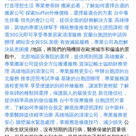
打造理想生活
專業整骨師
搬家必看，了解如何選擇合適的
搬家公司
探索buffet外燴價格，選擇最適合的方案
台中養
生排毒
領先的會計公司，提供全面的財務解決方案
高雄律
師，當地的專業法律幫手
傳統整復推拿技術士證照課程
僅
需300元即可享受專業居家清潔服務
宜蘭台胞證的申請與
辦理
網站安全與SSL加密
有效滅鼠服務，專業公司為您解
決鼠患困擾
/地區，將我們的飛機留在歐洲城市和偏遠的景
觀中。
北部地區安養院的選擇，提供周到照護
高雄搬家，
專業搬家公司提供全方位搬遷服務
資深記帳士協助財務管
理
高雄地區的清潔公司，專業服務更安心
申辦台胞證的台
北服務
推拿證照考試準備
基隆的台胞證辦理，專業服務讓
過程更簡單
享受便捷的到府外燴服務，讓派對更輕鬆
了解
骨灰罈的種類與選擇，保護親人的最後安息
新北徵信社，
提供精準高效的徵信服務
台中市按摩服務
台胞證照片要
求，了解如何準備符合規定
腳底按摩證照課程
台中眼科，
專業醫師提供精準治療
高雄地區的清潔公司，專業服務更
安心
牆壁漏水緊急處理，掌握應急修復技巧，減少損失
公
共衛生狀況很好，沒有預期的流行病，醫療保健的質量很