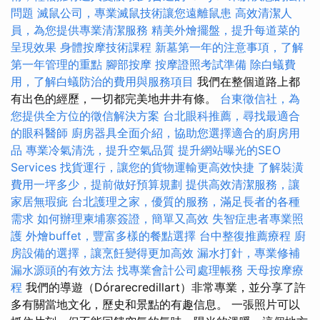
問題
滅鼠公司，專業滅鼠技術讓您遠離鼠患
高效清潔人
員，為您提供專業清潔服務
精美外燴擺盤，提升每道菜的
呈現效果
身體按摩技術課程
新墓第一年的注意事項，了解
第一年管理的重點
腳部按摩
按摩證照考試準備
除白蟻費
用，了解白蟻防治的費用與服務項目
我們在整個道路上都
有出色的經歷，一切都完美地井井有條。
台東徵信社，為
您提供全方位的徵信解決方案
台北眼科推薦，尋找最適合
的眼科醫師
廚房器具全面介紹，協助您選擇適合的廚房用
品
專業冷氣清洗，提升空氣品質
提升網站曝光的SEO
Services
找貨運行，讓您的貨物運輸更高效快捷
了解裝潢
費用一坪多少，提前做好預算規劃
提供高效清潔服務，讓
家居無瑕疵
台北護理之家，優質的服務，滿足長者的各種
需求
如何辦理柬埔寨簽證，簡單又高效
失智症患者專業照
護
外燴buffet，豐富多樣的餐點選擇
台中整復推薦療程
廚
房設備的選擇，讓烹飪變得更加高效
漏水打針，專業修補
漏水源頭的有效方法
找專業會計公司處理帳務
天母按摩療
程
我們的導遊（Dórarecredillart）非常專業，並分享了許
多有關當地文化，歷史和景點的有趣信息。 一張照片可以