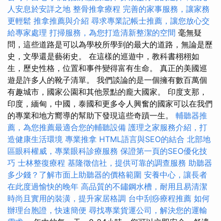
人安息於安詳之地
整骨推拿療程
完善的家事服務，讓家務
更輕鬆
推拿推薦與介紹
尋求專業記帳士推薦，讓您放心交
給專家處理
打掃服務，為您打造清新整潔的空間
毫無疑
問，這些道路是可以為學校所學到的最大的道路，無論是歷
史，文學還是藝術史。 在這樣的巡遊中，教科書栩栩如
生，歷史性格，位置和事件變得富有生命。 真正的美國巡
遊是許多人的靴子清單。 我們談論的是一個擁有數百萬個
有趣城市，國家公園和其他景點的龐大國家。 印度支那，
印度，緬甸，中國，泰國和更多令人興奮的國家可以在我們
的專業和地方嚮導的幫助下發現這些奇蹟一生。
輔聽器推
薦，為您推薦最適合您的輔聽設備
護理之家服務介紹，打
造健康生活環境
專業推拿
HTML語言與SEO的結合
北部地
區眼科權威，專業眼科診療服務
保證第一頁的SEO優化技
巧
士林整復療程
基隆徵信社，提供可靠的調查服務
助聽器
多少錢？了解市面上助聽器的價格範圍
安養中心，讓長者
在此度過愉快的晚年
高品質的不鏽鋼水槽，耐用且易清潔
時尚且實用的裝潢，提升家居格調
台中刮痧療程推薦
如何
辦理台胞證，快速簡便
尋找專業貨運公司，解決您的運輸