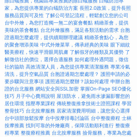
除白蟻推薦，桃園區專業推薦的除白蟻服務
白蟻防治專
家，為您提供專業的白蟻防治方案
長照2.0政策，提升長照
服務品質與可及性
了解公司登記流程，輕鬆創立您的公司
台中外燴，為您打造獨一無二的宴會餐點
精緻茶會，提供
美味的茶會餐點
台北外燴服務，滿足各類活動的需求
台胞
證過期怎麼處理，提供續期辦理建議
精緻茶會點心，為您
的聚會增添美味
中式外燴菜單，傳承經典的美味
眼下細紋
醫美療程，快速平滑眼周肌膚
了解假牙的種類及其優勢
了
解徵信社的價位，選擇合適服務
如何處理外遇問題，徵信
社的協助
高效清潔人員，為您提供專業清潔服務
專業冷氣
清洗，提升空氣品質
台胞證過期怎麼處理？
護照申請的必
要步驟與注意事項
護照過期怎麼辦？該如何處理
申辦台胞
證的台北服務
網站安全與SSL加密
掌握On-Page SEO優化
技巧
月子中心費用說明
屋頂防水，避免雨水滲漏影響您的
居住環境
指壓專業課程
傳統整復推拿技術士證照課程
學習
整骨技巧
台北按摩服務
居家清潔費用明細，讓您安心選擇
台中頭部放鬆按摩
台中按摩排毒討論區
台中整復療程
士林
按摩推薦
找到可靠的外燴廠商，保障活動順利進行
整復療
程專業
整復療程推薦
台北按摩服務
撿骨服務，專業為您處