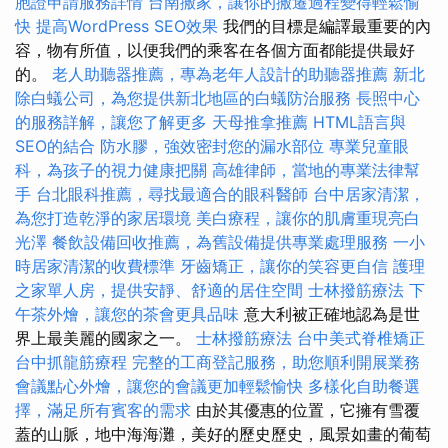
胞證申請服務詳情
台南搬家，讓你的搬遷過程變得輕鬆愉
快
提高WordPress SEO效果
我們的目標是編譯最重要的內
容，物有所值，以便我們的乘客在各個方面都能提供最好
的。
老人助聽器推薦，專為老年人設計的助聽器推薦
新北
除白蟻公司，為您提供新北地區的白蟻防治服務
長照中心
的服務詳解，讓您了解更多
天母推拿推薦
HTML語言與
SEO的結合
防水膠，強效密封您的漏水部位
專業兒童眼
科，為孩子的視力健康把關
高雄律師，當地的專業法律幫
手
台北眼科推薦，尋找最適合的眼科醫師
台中居家清潔，
為您打造乾淨的家居環境
美白療程，讓你的肌膚重現亮白
光澤
餐飲設備回收推薦，為舊設備提供專業處理服務
一小
時居家清潔的收費標準
牙齒矯正，讓你的笑容更自信
護理
之家單人房，提供安靜、舒適的居住空間
士林撥筋療法
下
午茶外燴，讓您的茶會更具品味
意大利被正確地認為是世
界上最美麗的國家之一。
士林撥筋療法
台中美式脊椎矯正
台中抓龍筋療程
完整的工商登記服務，助您順利開展業務
會議點心外燴，讓您的會議更加輕鬆愉快
多樣化自助餐選
擇，滿足所有賓客的需求
由於其優惠的位置，它擁有雪覆
蓋的山脈，地中海海灘，美好的歷史歷史，風景如畫的葡萄