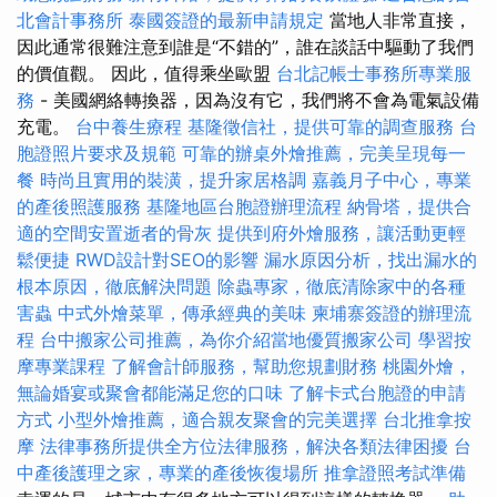
北會計事務所
泰國簽證的最新申請規定
當地人非常直接，
因此通常很難注意到誰是“不錯的”，誰在談話中驅動了我們
的價值觀。 因此，值得乘坐歐盟
台北記帳士事務所專業服
務
- 美國網絡轉換器，因為沒有它，我們將不會為電氣設備
充電。
台中養生療程
基隆徵信社，提供可靠的調查服務
台
胞證照片要求及規範
可靠的辦桌外燴推薦，完美呈現每一
餐
時尚且實用的裝潢，提升家居格調
嘉義月子中心，專業
的產後照護服務
基隆地區台胞證辦理流程
納骨塔，提供合
適的空間安置逝者的骨灰
提供到府外燴服務，讓活動更輕
鬆便捷
RWD設計對SEO的影響
漏水原因分析，找出漏水的
根本原因，徹底解決問題
除蟲專家，徹底清除家中的各種
害蟲
中式外燴菜單，傳承經典的美味
柬埔寨簽證的辦理流
程
台中搬家公司推薦，為你介紹當地優質搬家公司
學習按
摩專業課程
了解會計師服務，幫助您規劃財務
桃園外燴，
無論婚宴或聚會都能滿足您的口味
了解卡式台胞證的申請
方式
小型外燴推薦，適合親友聚會的完美選擇
台北推拿按
摩
法律事務所提供全方位法律服務，解決各類法律困擾
台
中產後護理之家，專業的產後恢復場所
推拿證照考試準備