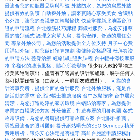
最適合您的助聽器品牌與型號
外牆防水，為您的房屋外牆
提供有效的防護
自助餐外燴，讓來賓隨心享受美食
會議點
心外燴，讓您的會議更加輕鬆愉快
快速掌握新北地區台胞
證的申請流程
台北撥筋技巧課程
葬儀社服務，為您安排尊
嚴的告別儀式
護理之家單人房，提供安靜、舒適的居住空
間
專業外燴公司，為您的活動提供全方位支持
月子中心費
用詳細介紹，助您做好預算規劃
復健師資格證照
杜拜簽證
的申請方法
整脊治療
經絡調理證照課程
台中輕井澤按摩服
務
多樣化的裝潢風格，隨心所欲變換
很少有人敢於單獨進
行美國巡迴演出，儘管有了適當的設計和組織，幾乎任何人
都可以開始冒險（由家人，一群朋友或成對）。
可靠的會
計師事務所，提供全面的會計服務
台北外燴服務，滿足各
類活動的需求
台北記帳士推薦服務
台中放鬆按摩
台中居家
清潔，為您打造乾淨的家居環境
白蟻防治專家，為您提供
專業的白蟻防治方案
外燴佈置，打造專屬的用餐氛圍
各式
冷凍設備，為您的餐廳提供可靠冷藏方案
台北眼科推薦，
尋找最適合的眼科醫師
提升網站曝光的SEO Services
植牙
費用解析，讓你安心決定是否植牙
高雄台胞證申請服務詳