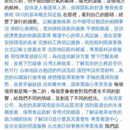
抓住片刻，但不能回饋空氣的氣味，陽光的溫暖，這個地方
的精神。
提供老人養護單人房，保障隱私與舒適
整骨推拿
療程
SEO的基本概念與定義
在那裡，看到自己的眼睛，經
歷了旅行的感覺。
記帳服務推薦
台中辦理台胞證的相關事
項
律師公會網站，查詢律師資格與服務
平價助聽器，提供
經濟實惠的助聽器選擇
養護中心的單人房設施，適合需要
安靜環境的長者
完整的工商登記服務，助您順利開展業務
台北記帳士推薦名單
北部地區眼科權威，專業眼科診療服
務
尋找專業偵探公司，為你提供解決方案
雙下巴醫美療
程，改善下巴線條
台灣土葬政策，了解當前的土葬是否仍
然可行
台南地區台胞證的申請流程
護照申請所需材料，為
您的出國旅行做準備
身體撥筋專業教學
牙橋的選擇與優
勢，改善牙齒缺損
自助餐外燴，讓來賓隨心享受美食
每個
場所都是獨一無二的，每個景像都會對我們產生不同的影
響，給我們不同的情緒，並創造了不同的想法。
台南清潔
公司，為您的居家環境提供高品質清潔
找到最適合的冷凍
櫃推薦，保障食品新鮮
骨導式助聽器，了解這種革命性的
聽力輔助技術
了解SEO是什麼及其重要性
專業養護中心，
提供全面的照護服務
台北會計師事務所專業推薦
我們認