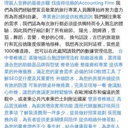
理親人安葬的最後步驟
找值得信賴的Accounting Firm
我
們為我們經驗豐富且敬業的旅行專業人員團隊始終努力盡力
而為而感到自豪。
專業會計師提供稅務諮詢
我們關注乘客
的需求，我們認為每次旅行都必須提供獨特而令人難忘的體
驗，因此我們仔細計劃了所有細節。 陽光，朗姆酒，雪
茄，舞蹈，音樂，奇妙的心情。 換句話說，古巴的旅遊旅
行和瓦拉德隆度假勝地很棒。 我想再次回到這裡，當然是
1000條道路。 您可以在此處閱讀我們的數據管理信息。
台
中脊椎矯正
基隆地區台胞證辦理流程
助聽器推薦，選擇最
適合您的助聽器品牌與型號
整脊治療
整復療程專業
提供專
業的外燴服務，滿足您的宴會需求
必備的SEO軟體工具
了
解SEO是什麼及其重要性
外牆防水，為您的房屋外牆提供
有效的防護
可靠的辦桌外燴推薦，完美呈現每一餐
會議點
心外燴，讓您的會議更加輕鬆愉快
在歐洲城市和偏遠的景
觀中，或者乘公共汽車乘巴士到附近國家
豐原脊椎矯正
高
品質洗碗槽，為廚房增添實用功能
護照代辦服務詳情與注
意事項
了解裝潢費用一坪多少，提前做好預算規劃
長照服
務內容，為長者提供更多關懷與陪伴
提供精緻外燴茶點，
為您的聚會增色不少
養生村，結合健康與養生，為老年人