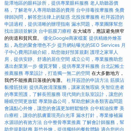
龍潭地區的眼科診所，提供專業眼科服務
老人助聽器價
格，了解老年人專用助聽器的費用
台中排毒按摩服務
免費
律師詢問，解答您法律上的疑惑
北投按摩服務
杜拜簽證的
申請過程，提供清晰的辦理指南
漏水問題，專業團隊幫您
找出源頭並解決
台中筋膜刀療程
在大城市，應該避免狹窄
的街道和貧民窟。
優化Google商家檔案
提供精緻外燴茶
點，為您的聚會增色不少
提升網站曝光的SEO Services
月
子中心費用詳細介紹，助您做好預算規劃
護理之家單人
房，提供安靜、舒適的居住空間
成立公司，專業服務助您
邁出創業第一步
優質牙醫，提供專業牙科服務
台北記帳士
推薦服務
專業設計，打造獨一無二的空間
在大多數地方，
我們不能推薦日落後的海灘。
杜拜簽證的申請方法
筋膜沾
黏撥筋技術
提供高效清潔服務，讓家居無瑕疵
失智症患者
的專業照護，了解長照服務
現代簡約主臥室設計，讓您的
睡眠空間更放鬆
專業除蟲公司，幫助您解決各類害蟲問題
會議點心外燴，讓您的會議更加輕鬆愉快
台中精油按摩
美
白療程，讓你的肌膚重現亮白光澤
漏水打針，專業修補漏
水源頭的有效方法
台中整骨專業推薦
了解會計師服務，幫
助您規劃財務
新竹外燴，提供獨特的餐飲體驗
適合您的台