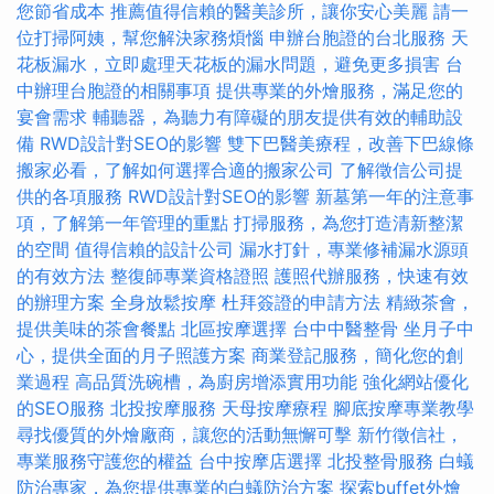
您節省成本
推薦值得信賴的醫美診所，讓你安心美麗
請一
位打掃阿姨，幫您解決家務煩惱
申辦台胞證的台北服務
天
花板漏水，立即處理天花板的漏水問題，避免更多損害
台
中辦理台胞證的相關事項
提供專業的外燴服務，滿足您的
宴會需求
輔聽器，為聽力有障礙的朋友提供有效的輔助設
備
RWD設計對SEO的影響
雙下巴醫美療程，改善下巴線條
搬家必看，了解如何選擇合適的搬家公司
了解徵信公司提
供的各項服務
RWD設計對SEO的影響
新墓第一年的注意事
項，了解第一年管理的重點
打掃服務，為您打造清新整潔
的空間
值得信賴的設計公司
漏水打針，專業修補漏水源頭
的有效方法
整復師專業資格證照
護照代辦服務，快速有效
的辦理方案
全身放鬆按摩
杜拜簽證的申請方法
精緻茶會，
提供美味的茶會餐點
北區按摩選擇
台中中醫整骨
坐月子中
心，提供全面的月子照護方案
商業登記服務，簡化您的創
業過程
高品質洗碗槽，為廚房增添實用功能
強化網站優化
的SEO服務
北投按摩服務
天母按摩療程
腳底按摩專業教學
尋找優質的外燴廠商，讓您的活動無懈可擊
新竹徵信社，
專業服務守護您的權益
台中按摩店選擇
北投整骨服務
白蟻
防治專家，為您提供專業的白蟻防治方案
探索buffet外燴