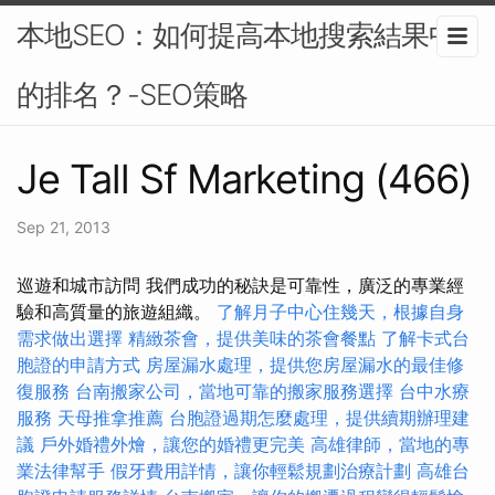
本地SEO：如何提高本地搜索結果中
的排名？-SEO策略
Je Tall Sf Marketing (466)
Sep 21, 2013
巡遊和城市訪問 我們成功的秘訣是可靠性，廣泛的專業經
驗和高質量的旅遊組織。
了解月子中心住幾天，根據自身
需求做出選擇
精緻茶會，提供美味的茶會餐點
了解卡式台
胞證的申請方式
房屋漏水處理，提供您房屋漏水的最佳修
復服務
台南搬家公司，當地可靠的搬家服務選擇
台中水療
服務
天母推拿推薦
台胞證過期怎麼處理，提供續期辦理建
議
戶外婚禮外燴，讓您的婚禮更完美
高雄律師，當地的專
業法律幫手
假牙費用詳情，讓你輕鬆規劃治療計劃
高雄台