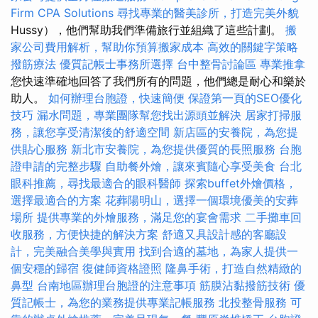
Firm CPA Solutions
尋找專業的醫美診所，打造完美外貌
Hussy），他們幫助我們準備旅行並組織了這些計劃。
搬
家公司費用解析，幫助你預算搬家成本
高效的關鍵字策略
撥筋療法
優質記帳士事務所選擇
台中整骨討論區
專業推拿
您快速準確地回答了我們所有的問題，他們總是耐心和樂於
助人。
如何辦理台胞證，快速簡便
保證第一頁的SEO優化
技巧
漏水問題，專業團隊幫您找出源頭並解決
居家打掃服
務，讓您享受清潔後的舒適空間
新店區的安養院，為您提
供貼心服務
新北市安養院，為您提供優質的長照服務
台胞
證申請的完整步驟
自助餐外燴，讓來賓隨心享受美食
台北
眼科推薦，尋找最適合的眼科醫師
探索buffet外燴價格，
選擇最適合的方案
花葬陽明山，選擇一個環境優美的安葬
場所
提供專業的外燴服務，滿足您的宴會需求
二手攤車回
收服務，方便快捷的解決方案
舒適又具設計感的客廳設
計，完美融合美學與實用
找到合適的墓地，為家人提供一
個安穩的歸宿
復健師資格證照
隆鼻手術，打造自然精緻的
鼻型
台南地區辦理台胞證的注意事項
筋膜沾黏撥筋技術
優
質記帳士，為您的業務提供專業記帳服務
北投整骨服務
可