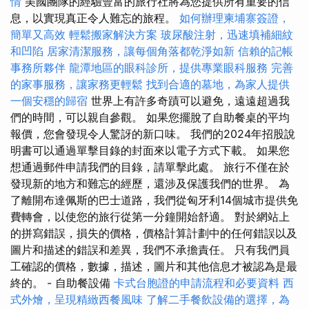
情
美國團隊的經驗豐富的旅行社將為您提供所有重要的信
息，以實現真正令人難忘的旅程。
如何辦理柬埔寨簽證，
簡單又高效
輕鬆搬家解決方案
玻尿酸注射，迅速填補細紋
和凹陷
居家清潔服務，讓每個角落都乾淨如新
信賴的記帳
事務所夥伴
龍潭地區的眼科診所，提供專業眼科服務
完善
的家事服務，讓家務更輕鬆
找到合適的墓地，為家人提供
一個安穩的歸宿
世界上有許多奇蹟可以避免，遠遠超過我
們的時間，可以親自參觀。 如果您擺脫了自助餐桌的平均
報價，您會發現令人驚訝的新口味。 我們的2024年招股說
明書可以通過單擊目錄的封面來以電子方式下載。 如果您
想通過郵件申請我們的目錄，請單擊此處。 旅行不僅在於
發現新的地方和難忘的經歷，還涉及保護我們的世界。 為
了離開布達佩斯的巴士道路，我們從匈牙利14個城市提供免
費轉會，以使您的旅行從第一分鐘開始舒適。 對於網站上
的拼寫錯誤，損失的價格，價格計算計劃中的任何錯誤以及
圖片和描述的錯誤和差異，我們不承擔責任。 只有我們員
工確認的價格，數據，描述，圖片和其他信息才被認為是最
終的。 - 自助餐設備
卡式台胞證的申請流程和必要資料
西
式外燴，呈現精緻西餐風味
了解二手餐飲設備的選擇，為