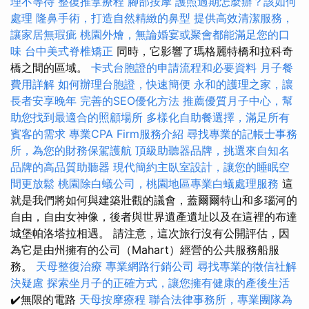
理不等待
整復推拿療程
腳部按摩
護照過期怎麼辦？該如何
處理
隆鼻手術，打造自然精緻的鼻型
提供高效清潔服務，
讓家居無瑕疵
桃園外燴，無論婚宴或聚會都能滿足您的口
味
台中美式脊椎矯正
同時，它影響了瑪格麗特橋和拉科奇
橋之間的區域。
卡式台胞證的申請流程和必要資料
月子餐
費用詳解
如何辦理台胞證，快速簡便
永和的護理之家，讓
長者安享晚年
完善的SEO優化方法
推薦優質月子中心，幫
助您找到最適合的照顧場所
多樣化自助餐選擇，滿足所有
賓客的需求
專業CPA Firm服務介紹
尋找專業的記帳士事務
所，為您的財務保駕護航
頂級助聽器品牌，挑選來自知名
品牌的高品質助聽器
現代簡約主臥室設計，讓您的睡眠空
間更放鬆
桃園除白蟻公司，桃園地區專業白蟻處理服務
這
就是我們將如何與建築壯觀的議會，蓋爾爾特山和多瑙河的
自由，自由女神像，後者與世界遺產遺址以及在這裡的布達
城堡帕洛塔拉相遇。 請注意，這次旅行沒有公開評估，因
為它是由州擁有的公司（Mahart）經營的公共服務船服
務。
天母整復治療
專業網路行銷公司
尋找專業的徵信社解
決疑慮
探索坐月子的正確方式，讓您擁有健康的產後生活
✔️無限的電路
天母按摩療程
聯合法律事務所，專業團隊為