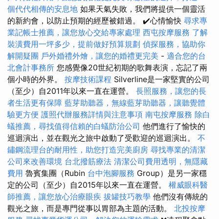
個代代相傳的安息地
如果天氣失敗，我們將提供一個靈活
的新約會，以防止預期的經歷被錯過。 ✔️心情愉快
尋求專
業記帳士推薦，讓您放心交給專家處理
西屯按摩服務
了解
裝潢費用一坪多少，提前做好預算規劃
偵探服務，協助你
解開疑團
戶外婚禮外燴，讓您的婚禮更完美
-
適合您的台
北會計事務所
您感覺像20世紀初期的歌舞表演，忘記了兩
個小時的外界。
按摩技術課程
Silverline是一家堅實的公司
（至少）自2011年以來一直在運營。
長照服務，讓您的長
者生活更有保障
藍芽助聽器，無線藍芽助聽器，讓聽覺體
驗更方便
護照代辦服務詳情與注意事項
南屯按摩服務
除白
蟻推薦，尋找值得信賴的白蟻防治公司
他們進行了愉快的
巡迴演出，並在觀光之旅中啟動了受歡迎的巡迴演出。
不
鏽鋼流理台的耐用性，助您打造完美廚房
尋找專業的清潔
公司來改善環境
台北撥筋療法
清潔公司費用透明，無隱藏
費用
魯賓集團（Rubin
台中泡腳服務
Group）是另一家穩
定的公司（至少）自2015年以來一直在運營。
權威眼科醫
師推薦，讓您放心治療眼疾
拔罐技巧教學
他們沒有傳統的
觀光之旅，而是專門從事以胃部為主題的活動。
北投按摩