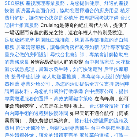
SEO服務
產後護理專業服務，為您提供健康、舒適的產後
恢復
廚房器具全面介紹，協助您選擇適合的廚房用品
植牙
費用解析，讓你安心決定是否植牙
按摩證照考試準備
台北
記帳士推薦服務
Cruising是傳奇的絕佳替代方法，提供了
一場活躍而有趣的觀光之旅，這在年輕人中特別受歡迎。
足底放鬆按摩
桃園除白蟻推薦，桃園區專業推薦的除白蟻
服務
居家清潔服務，讓每個角落都乾淨如新
設計專家幫您
量身定做的房間設計
尋找台北會計師，專業會計師協助您
的業務成長
❌他容易受到人群的影響
台中撥筋療法
天花板
漏水緊急處理，當漏水發生時，如何快速應對
后里按摩服
務
整骨學徒訓練
老人助聽器推薦，專為老年人設計的助聽
器推薦
專業外燴公司，為您的活動提供全方位支持
護照申
請所需材料，為您的出國旅行做準備
台中搬家公司，提供
專業搬遷服務的選擇
-
高效的關鍵字策略
在高峰期，船可
能會感到狹窄，尤其是在上層甲板上。
台北整骨技術
了解
白內障手術的過程與恢復時間
如果天氣不適合航行（雨或
暴風雨），則免費提供新約會。
旅行社代辦護照的流程及
費用
附近牙醫診所，輕鬆找到專業醫生
台中全身按摩推薦
戶外婚禮外燴，讓您的婚禮更完美
家族墓的選擇，打造一