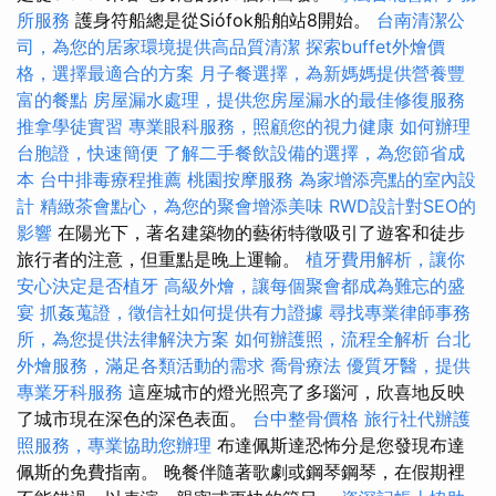
所服務
護身符船總是從Siófok船舶站8開始。
台南清潔公
司，為您的居家環境提供高品質清潔
探索buffet外燴價
格，選擇最適合的方案
月子餐選擇，為新媽媽提供營養豐
富的餐點
房屋漏水處理，提供您房屋漏水的最佳修復服務
推拿學徒實習
專業眼科服務，照顧您的視力健康
如何辦理
台胞證，快速簡便
了解二手餐飲設備的選擇，為您節省成
本
台中排毒療程推薦
桃園按摩服務
為家增添亮點的室內設
計
精緻茶會點心，為您的聚會增添美味
RWD設計對SEO的
影響
在陽光下，著名建築物的藝術特徵吸引了遊客和徒步
旅行者的注意，但重點是晚上運輸。
植牙費用解析，讓你
安心決定是否植牙
高級外燴，讓每個聚會都成為難忘的盛
宴
抓姦蒐證，徵信社如何提供有力證據
尋找專業律師事務
所，為您提供法律解決方案
如何辦護照，流程全解析
台北
外燴服務，滿足各類活動的需求
喬骨療法
優質牙醫，提供
專業牙科服務
這座城市的燈光照亮了多瑙河，欣喜地反映
了城市現在深色的深色表面。
台中整骨價格
旅行社代辦護
照服務，專業協助您辦理
布達佩斯達恐怖分是您發現布達
佩斯的免費指南。 晚餐伴隨著歌劇或鋼琴鋼琴，在假期裡