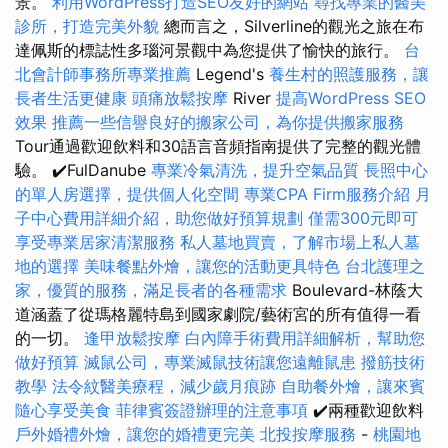
景。
利用WordPress打造SEO友好的網站
尋找專業的醫美
診所，打造完美外貌
總而言之，Silverline的觀光之旅在布
達佩斯的標誌性多瑙河景觀中為您提供了愉快的旅行。
台
北會計師事務所專業推薦
Legend's
養生村的照護服務，讓
長者生活更健康
頭痛放鬆按摩
River
提高WordPress SEO
效果
推薦一些信譽良好的搬家公司，為你提供搬家服務
Tour通過歡迎飲料和30語言音頻指南提供了完整的觀光體
驗。 ✔️FulDanube
專業冷氣清洗，提升空氣品質
長照中心
的單人房選擇，提供個人化空間
專業CPA Firm服務介紹
月
子中心費用詳細介紹，助您做好預算規劃
僅需300元即可
享受專業居家清潔服務
私人墓地買賣，了解市場上私人墓
地的選擇
美味餐點外燴，讓您的活動更具特色
台北護理之
家，優質的服務，滿足長者的各種需求
Boulevard-林蔭大
道涵蓋了從瑪格麗特島到國家劇院/藝術宮的所有值得一看
的一切。
逢甲放鬆按摩
白內障手術費用詳細解析，幫助您
做好預算
滅鼠公司，專業滅鼠技術讓您遠離鼠患
撥筋技術
教學
法令紋醫美療程，減少歲月痕跡
自助餐外燴，讓來賓
隨心享受美食
菲律賓簽證辦理的注意事項
✔️兩種歡迎飲料
戶外婚禮外燴，讓您的婚禮更完美
北投按摩服務
-
桃園地