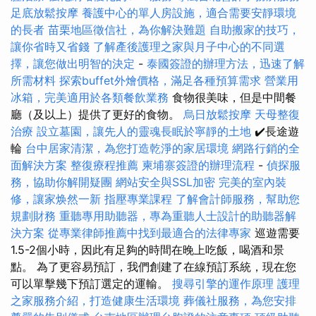
足底放鬆按摩
養護中心的單人房設施，適合需要安靜環境
的長者
苗栗地區徵信社，為你解決難題
自助搬家的技巧，
讓你省時又省錢
了解產後護理之家與月子中心的不同選
擇，讓您做出明智的決定
-
泰國簽證的辦理方法，迅速了解
所需材料
探索buffet外燴價格，滿足各種預算需求
營業用
冰箱，完美適用於各類餐飲業務
食物很美味，但是中間餐
廳（及以上）提供了更好的食物。
烏日放鬆按摩
天母整復
治療
設立墓園，讓先人的靈魂長眠於寧靜的土地
✔️長途遊
輪
台中居家清潔，為您打造乾淨的家居環境
網路行銷的全
面解決方案
整復療程推薦
柬埔寨簽證的辦理流程
-
偵探服
務，協助你解開疑團
網站安全與SSL加密
完美的室內裝
修，讓家焕然一新
指壓專業課程
了解會計師服務，幫助您
規劃財務
重聽專用助聽器，專為重聽人士設計的助聽器解
決方案
從專業律師推薦中找到最適合的法律專家
巡遊需要
1.5-2個小時，因此有足夠的時間在晚上吃飯，喝酒和景
點。 為了更容易預訂，我們創建了在線預訂系統，現在您
可以單擊幾下預訂選定的運輸。
搜尋引擎的運作原理
護理
之家服務介紹，打造健康生活環境
葬儀社服務，為您安排