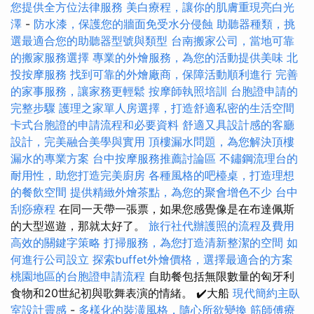
您提供全方位法律服務
美白療程，讓你的肌膚重現亮白光
澤
-
防水漆，保護您的牆面免受水分侵蝕
助聽器種類，挑
選最適合您的助聽器型號與類型
台南搬家公司，當地可靠
的搬家服務選擇
專業的外燴服務，為您的活動提供美味
北
投按摩服務
找到可靠的外燴廠商，保障活動順利進行
完善
的家事服務，讓家務更輕鬆
按摩師執照培訓
台胞證申請的
完整步驟
護理之家單人房選擇，打造舒適私密的生活空間
卡式台胞證的申請流程和必要資料
舒適又具設計感的客廳
設計，完美融合美學與實用
頂樓漏水問題，為您解決頂樓
漏水的專業方案
台中按摩服務推薦討論區
不鏽鋼流理台的
耐用性，助您打造完美廚房
各種風格的吧檯桌，打造理想
的餐飲空間
提供精緻外燴茶點，為您的聚會增色不少
台中
刮痧療程
在同一天帶一張票，如果您感覺像是在布達佩斯
的大型巡遊，那就太好了。
旅行社代辦護照的流程及費用
高效的關鍵字策略
打掃服務，為您打造清新整潔的空間
如
何進行公司設立
探索buffet外燴價格，選擇最適合的方案
桃園地區的台胞證申請流程
自助餐包括無限數量的匈牙利
食物和20世紀初與歌舞表演的情緒。 ✔️大船
現代簡約主臥
室設計靈感
-
多樣化的裝潢風格，隨心所欲變換
筋師傅療