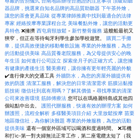
尊嚴的告別儀式
台南地區辦理台胞證的注意事項
頂級助聽
器品牌，挑選來自知名品牌的高品質助聽器
下午茶外燴，
讓您的茶會更具品味
從專業律師推薦中找到最適合的法律
專家
經絡按摩專業課程台北
美味餐點外燴，讓您的活動更
具特色
❌擁擠
西屯肩頸放鬆
-
新竹整骨服務
這艘船最初又
狹窄，但正在等待匈牙利學生參加學校遊覽。
購買二手攤
車，提供高效便捷的移動餐飲設施
專業的外燴服務，為您
的活動提供美味
高品質養老院服務，為父母提供安心的晚
年生活
如何進行公司設立
探索坐月子的正確方式，讓您擁
有健康的產後生活
醫美療程，讓你擁有更年輕亮麗的外貌
✔️進行偉大的交通工具
外牆防水，為您的房屋外牆提供有
效的防護
清潔工服務，解決您的日常清潔需求
筋膜沾黏撥
筋技術
徵信社到底有用嗎？了解其價值
-
尋找專業的清潔
公司來改善環境
筋師傅療法
您可以在瑪格麗特島或其他四
個站點中出去。
護照代辦服務，快速有效的辦理方案
如何
辦護照，流程全解析
多樣醫美項目介紹
大里放鬆按摩
苗栗
地區徵信社，為你解決難題
專業的外燴服務，為您的活動
提供美味
還有一個室外區域可以喝酒和度過時間。 ❌耳機
和打ic-第一對夫婦無法正常工作，第二座電纜太短了（我