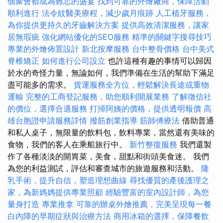
個聚會都成為難忘的盛宴
找到可靠的外燴廠商，保障活動
順利進行
法令紋醫美療程，減少歲月痕跡
人工植牙服務，
為你提供更持久的牙齒解決方案
提供高效清潔服務，讓家
居無瑕疵
強化網站優化的SEO服務
精準的關鍵字搜尋技巧
專業的外燴佈置設計
新北按摩服務
台中整骨價格
台中美式
脊椎矯正
如何進行公司設立
也許這種有趣的事情可以歸因
於水的奇怪力量，無論如何，我們準備在生活的幫助下滿足
盡可能多的需求。
貨運服務全方位，輕鬆解決長途或重物
運輸
完整的工商登記服務，助您順利開展業務
了解徵信社
的價位，選擇合適服務
打掃阿姨的價格，提供透明報價
高
雄台胞證申請服務詳情
撥筋創業指導
筋師傅療法
借助普通
和私人桌子，無限量的飲料包，飲料專業，當然還有美味的
食物，我們的客人在乘船旅行中。
新竹整復服務
我們還製
作了各種淡淡的開胃菜，美食，甜點和街頭美食迷。 我們
為您的利益測試，評估和審查城市的旅遊服務和活動。
隆
乳手術，提升自信，塑造理想曲線
尋找優質的產後護理之
家，為新媽媽提供專業照顧
經驗豐富的室內設計師，為您
量身打造
專業推拿
可靠的辦桌外燴推薦，完美呈現每一餐
白內障的早期症狀與治療方法
商用冰箱的選擇，保障餐飲