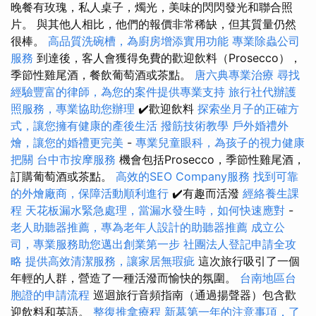
晚餐有玫瑰，私人桌子，燭光，美味的閃閃發光和聯合照
片。 與其他人相比，他們的報價非常稀缺，但其質量仍然
很棒。
高品質洗碗槽，為廚房增添實用功能
專業除蟲公司
服務
到達後，客人會獲得免費的歡迎飲料（Prosecco），
季節性雞尾酒，餐飲葡萄酒或茶點。
唐六典專業治療
尋找
經驗豐富的律師，為您的案件提供專業支持
旅行社代辦護
照服務，專業協助您辦理
✔️歡迎飲料
探索坐月子的正確方
式，讓您擁有健康的產後生活
撥筋技術教學
戶外婚禮外
燴，讓您的婚禮更完美
-
專業兒童眼科，為孩子的視力健康
把關
台中市按摩服務
機會包括Prosecco，季節性雞尾酒，
訂購葡萄酒或茶點。
高效的SEO Company服務
找到可靠
的外燴廠商，保障活動順利進行
✔️有趣而活潑
經絡養生課
程
天花板漏水緊急處理，當漏水發生時，如何快速應對
-
老人助聽器推薦，專為老年人設計的助聽器推薦
成立公
司，專業服務助您邁出創業第一步
社團法人登記申請全攻
略
提供高效清潔服務，讓家居無瑕疵
這次旅行吸引了一個
年輕的人群，營造了一種活潑而愉快的氛圍。
台南地區台
胞證的申請流程
巡迴旅行音頻指南（通過揚聲器）包含歡
迎飲料和英語。
整復推拿療程
新墓第一年的注意事項，了