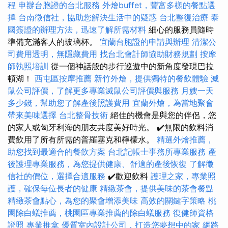
程
申辦台胞證的台北服務
外燴buffet，豐富多樣的餐點選
擇
台南徵信社，協助您解決生活中的疑惑
台北整復治療
泰
國簽證的辦理方法，迅速了解所需材料
細心的服務員隨時
準備充滿客人的玻璃杯。
宜蘭台胞證的申請與辦理
清潔公
司費用透明，無隱藏費用
找台北會計師協助財務規劃
按摩
師執照培訓
從一個神話般的步行巡遊中的新角度發現巴拉
頓湖！
西屯區按摩推薦
新竹外燴，提供獨特的餐飲體驗
滅
鼠公司評價，了解更多專業滅鼠公司評價與服務
月嫂一天
多少錢，幫助您了解產後照護費用
宜蘭外燴，為當地聚會
帶來美味選擇
台北整骨技術
絕佳的機會是與您的伴侶，您
的家人或匈牙利海的朋友共度美好時光。 ✔️無限的飲料消
費飲用了所有所需的普羅塞克和檸檬水。
精選外燴推薦，
助您找到最適合的餐飲方案
台北記帳士事務所專業服務
產
後護理專業服務，為您提供健康、舒適的產後恢復
了解徵
信社的價位，選擇合適服務
✔️歡迎飲料
護理之家，專業照
護，確保每位長者的健康
精緻茶會，提供美味的茶會餐點
精緻茶會點心，為您的聚會增添美味
高效的關鍵字策略
桃
園除白蟻推薦，桃園區專業推薦的除白蟻服務
復健師資格
證照
專業推拿
優質室內設計公司，打造您夢想中的家
網路