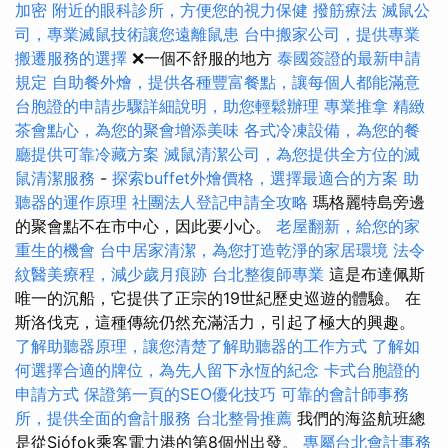
加密
附近的眼科診所，方便您的視力保健
撥筋療法
滅鼠公
司，專業滅鼠技術讓您遠離鼠患
台中搬家公司，提供專業
搬遷服務的選擇
❌一個不舒服的地方
泰國簽證的最新申請
規定
自助餐外燴，提供各種豐富餐點，讓每個人都能滿意
台胞證的申請步驟詳細說明，助您輕鬆辦理
專業推拿
精緻
茶會點心，為您的聚會增添美味
各式冷凍設備，為您的餐
廳提供可靠冷藏方案
滅鼠清潔公司，為您提供全方位的滅
鼠清潔服務
-
探索buffet外燴價格，選擇最適合的方案
助
聽器的運作原理
社團法人登記申請全攻略
瑪格麗特島旁邊
的聚會點不在市中心，因此要小心。
老屋翻新，給您的家
重生的機會
台中居家清潔，為您打造乾淨的家居環境
法令
紋醫美療程，減少歲月痕跡
台北整復師專業
這是布達佩斯
唯一的沉船，它提供了正宗的19世紀歷史巡遊的體驗。 在
斯洛伐克，這種傳統仍然充滿活力，引起了極大的興趣。
了解助聽器原理，讓您清楚了解助聽器的工作方式
了解如
何選擇合適的牌位，為先人留下永恆的紀念
卡式台胞證的
申請方式
保證第一頁的SEO優化技巧
可靠的會計師事務
所，提供全面的會計服務
台北整骨推薦
我們的海盜航班總
是從Siófok乘客電力港的第8個州出發。
專屬台北會計事務