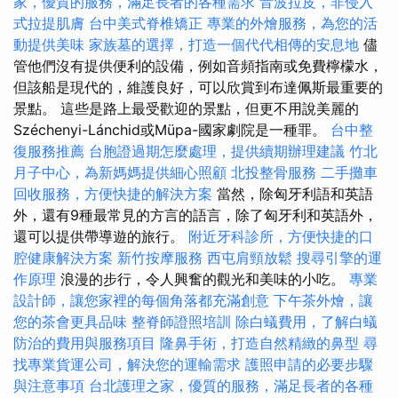
家，優質的服務，滿足長者的各種需求
音波拉皮，非侵入
式拉提肌膚
台中美式脊椎矯正
專業的外燴服務，為您的活
動提供美味
家族墓的選擇，打造一個代代相傳的安息地
儘
管他們沒有提供便利的設備，例如音頻指南或免費檸檬水，
但該船是現代的，維護良好，可以欣賞到布達佩斯最重要的
景點。 這些是路上最受歡迎的景點，但更不用說美麗的
Széchenyi-Lánchid或Müpa-國家劇院是一種罪。
台中整
復服務推薦
台胞證過期怎麼處理，提供續期辦理建議
竹北
月子中心，為新媽媽提供細心照顧
北投整骨服務
二手攤車
回收服務，方便快捷的解決方案
當然，除匈牙利語和英語
外，還有9種最常見的方言的語言，除了匈牙利和英語外，
還可以提供帶導遊的旅行。
附近牙科診所，方便快捷的口
腔健康解決方案
新竹按摩服務
西屯肩頸放鬆
搜尋引擎的運
作原理
浪漫的步行，令人興奮的觀光和美味的小吃。
專業
設計師，讓您家裡的每個角落都充滿創意
下午茶外燴，讓
您的茶會更具品味
整脊師證照培訓
除白蟻費用，了解白蟻
防治的費用與服務項目
隆鼻手術，打造自然精緻的鼻型
尋
找專業貨運公司，解決您的運輸需求
護照申請的必要步驟
與注意事項
台北護理之家，優質的服務，滿足長者的各種