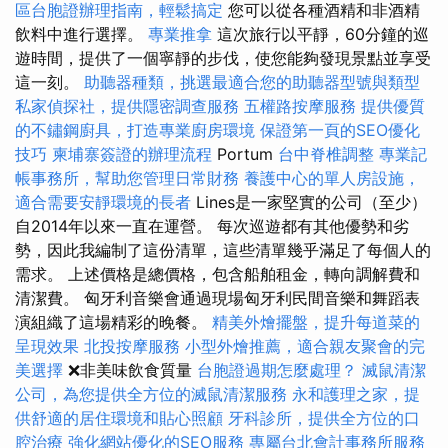
區台胞證辦理指南，輕鬆搞定
您可以從各種酒精和非酒精
飲料中進行選擇。
專業推拿
這次旅行以平靜，60分鐘的巡
遊時間，提供了一個寧靜的步伐，使您能夠發現景點並享受
這一刻。
助聽器種類，挑選最適合您的助聽器型號與類型
私家偵探社，提供隱密調查服務
五權路按摩服務
提供優質
的不鏽鋼廚具，打造專業廚房環境
保證第一頁的SEO優化
技巧
柬埔寨簽證的辦理流程
Portum
台中脊椎調整
專業記
帳事務所，幫助您管理日常財務
養護中心的單人房設施，
適合需要安靜環境的長者
Lines是一家堅實的公司（至少）
自2014年以來一直在運營。 每次巡遊都有其他優勢和劣
勢，因此我編制了這份清單，這些清單幾乎滿足了每個人的
需求。 上述價格是總價格，包含船舶租金，轉向調解費和
清潔費。 匈牙利音樂會通過現場匈牙利民間音樂和舞蹈表
演組織了這場精彩的晚餐。
精美外燴擺盤，提升每道菜的
呈現效果
北投按摩服務
小型外燴推薦，適合親友聚會的完
美選擇
❌非美味飲食質量
台胞證過期怎麼處理？
滅鼠清潔
公司，為您提供全方位的滅鼠清潔服務
永和護理之家，提
供舒適的居住環境和貼心照顧
牙科診所，提供全方位的口
腔治療
強化網站優化的SEO服務
專屬台北會計事務所服務