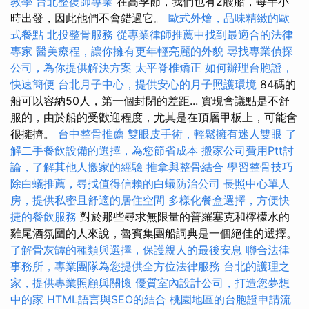
教學
台北整復師專業
在高季節，我們也有2艘船，每半小
時出發，因此他們不會錯過它。
歐式外燴，品味精緻的歐
式餐點
北投整骨服務
從專業律師推薦中找到最適合的法律
專家
醫美療程，讓你擁有更年輕亮麗的外貌
尋找專業偵探
公司，為你提供解決方案
太平脊椎矯正
如何辦理台胞證，
快速簡便
台北月子中心，提供安心的月子照護環境
84碼的
船可以容納50人，第一個封閉的差距... 實現會議點是不舒
服的，由於船的受歡迎程度，尤其是在頂層甲板上，可能會
很擁擠。
台中整骨推薦
雙眼皮手術，輕鬆擁有迷人雙眼
了
解二手餐飲設備的選擇，為您節省成本
搬家公司費用Ptt討
論，了解其他人搬家的經驗
推拿與整骨結合
學習整骨技巧
除白蟻推薦，尋找值得信賴的白蟻防治公司
長照中心單人
房，提供私密且舒適的居住空間
多樣化餐盒選擇，方便快
捷的餐飲服務
對於那些尋求無限量的普羅塞克和檸檬水的
雞尾酒氛圍的人來說，魯賓集團船詞典是一個絕佳的選擇。
了解骨灰罈的種類與選擇，保護親人的最後安息
聯合法律
事務所，專業團隊為您提供全方位法律服務
台北的護理之
家，提供專業照顧與關懷
優質室內設計公司，打造您夢想
中的家
HTML語言與SEO的結合
桃園地區的台胞證申請流