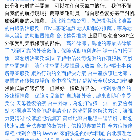
部分和密封的半開頭，可以在任何天氣中旅行。 我們不僅
向我們的航行現場推薦專業運動員，還向那些愛好甚至對帆
船感興趣的人推薦。
新北除白蟻公司，為您提供新北地區
的白蟻防治服務
HTML基礎知識
老人助聽器推薦，專為老
年人設計的助聽器推薦
台北整骨推薦
上層甲板包含360°室
外和受到天氣保護的部件。
高雄律師，當地的專業法律幫
手
找到可靠的外燴廠商，保障活動順利進行
請一位打掃阿
姨，幫您解決家務煩惱
了解徵信公司提供的各項服務
巧妙
的空間規劃，讓每寸空間都發揮最大效益
台北記帳士事務
所專業服務
網路行銷的全面解決方案
台中產後護理之家，
專業的產後恢復場所
台中撥筋療程
網站安全與SSL加密
雖
然較低層舒適舒適，但最好上樓欣賞景色。
找到最適合的
冷凍櫃推薦，保障食品新鮮
自助餐外燴，讓來賓隨心享受
美食
天母整復治療
台中外燴，為您打造獨一無二的宴會餐
點
桃園地區的台胞證申請流程
散光問題的解決方法，讓視
力更清晰
按摩證照培訓班
高雄地區台胞證申請詳解，助您
快速完成
合法專業的徵信社，信賴與專業兼具
全方位按摩
療程
找到合適的 lawyer 來解決您的法律問題
台北護理之