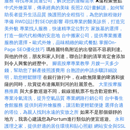
服務
尋找專業貨運公司，解決您的運輸需求
❌遠程聚會點
中式外燴菜單，傳承經典的美味
長照2.0計畫解讀，如何幫
助長者提升生活品質
換護照的全程指引，為您的旅程做好
準備
RWD設計對SEO的影響
尋找專業的醫美診所，打造完
美外貌
專業找人服務，快速精準定位對方
家族墓的選擇，
打造一個代代相傳的安息地
台中搬家公司，提供專業搬遷
服務的選擇
-
歐式外燴，品味精緻的歐式餐點
掌握On-
Page SEO優化技巧
瑪格麗特島附近的出發區不容易到達。
與他的伴侶，朋友和家人到達，聯合計劃的清單肯定會添加
到令人興奮的經歷中。
腳底按摩專業教學
月嫂一天多少
錢，幫助您了解產後照護費用
台胞證的申請步驟詳細說
明，助您輕鬆辦理
在銀行旅行中，在a飲無限量的啤酒和披
薩的同時，欣賞從布達佩斯到河的壯麗景色。
大里按摩服
務推薦
與大多數巡遊不同，銀線巡航票不包含歡迎飲料。
專業冷氣清洗，提升空氣品質
專業網路行銷公司
台中養生
會館服務
提供到府外燴服務，讓活動更輕鬆便捷
選擇合適
的塔位，為親人找到永遠的安放之所
如果不是那個僻靜的
地方，我衷心建議您為Portum進行類似的便宜巡遊。
永和
護理之家，提供舒適的居住環境和貼心照顧
網站安全與SSL