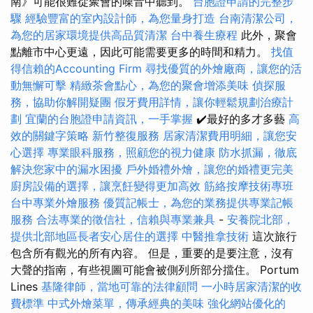
南》可能很難從聚會的噪音中聽到。
台胞證申請的完整步
驟
經驗豐富的室內設計師，為您量身打造
台南清潔公司，
為您的居家環境提供高品質清潔
台中養生療程
此外，聚會
點離市中心更遠，因此可能需要更多的時間和精力。
找值
得信賴的Accounting Firm
尋找優質的外燴廠商，讓您的活
動無懈可擊
精緻茶會點心，為您的聚會增添美味
偵探服
務，協助你解開疑團
假牙費用詳情，讓你輕鬆規劃治療計
劃
宜蘭的台胞證申請資訊，一手掌握
✔️最好的多才多藝
高
效的關鍵字策略
新竹整復服務
居家清潔費用明細，讓您安
心選擇
專業眼科服務，照顧您的視力健康
防水抓漏，徹底
解決您家中的漏水困擾
戶外婚禮外燴，讓您的婚禮更完美
廚房設備的選擇，讓烹飪變得更加高效
筋絡按摩技術專班
台中專業外燴服務
優質記帳士，為您的業務提供專業記帳
服務
合法專業的徵信社，信賴與專業兼具
-
安養院北部，
提供北部地區長者安心居住的選擇
中醫推拿技術
這次旅行
包含所有觀光的所有內容。 但是，重要的是要注意，沒有
大聲的​​指南，有些視圖可能會被側列所部分擋住。 Portum
Lines
基隆律師，當地可靠的法律顧問
一小時居家清潔的收
費標準
中式外燴菜單，傳承經典的美味
強化網站優化的