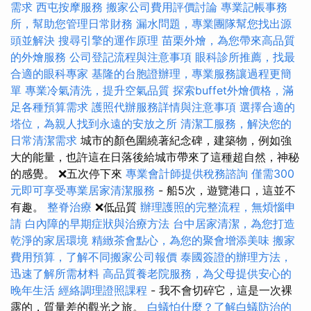
需求
西屯按摩服務
搬家公司費用評價討論
專業記帳事務
所，幫助您管理日常財務
漏水問題，專業團隊幫您找出源
頭並解決
搜尋引擎的運作原理
苗栗外燴，為您帶來高品質
的外燴服務
公司登記流程與注意事項
眼科診所推薦，找最
合適的眼科專家
基隆的台胞證辦理，專業服務讓過程更簡
單
專業冷氣清洗，提升空氣品質
探索buffet外燴價格，滿
足各種預算需求
護照代辦服務詳情與注意事項
選擇合適的
塔位，為親人找到永遠的安放之所
清潔工服務，解決您的
日常清潔需求
城市的顏色圍繞著紀念碑，建築物，例如強
大的能量，也許這在日落後給城市帶來了這種超自然，神秘
的感覺。 ❌五次停下來
專業會計師提供稅務諮詢
僅需300
元即可享受專業居家清潔服務
- 船5次，遊覽港口，這並不
有趣。
整脊治療
❌低品質
辦理護照的完整流程，無煩惱申
請
白內障的早期症狀與治療方法
台中居家清潔，為您打造
乾淨的家居環境
精緻茶會點心，為您的聚會增添美味
搬家
費用預算，了解不同搬家公司報價
泰國簽證的辦理方法，
迅速了解所需材料
高品質養老院服務，為父母提供安心的
晚年生活
經絡調理證照課程
- 我不會切碎它，這是一次裸
露的，質量差的觀光之旅。
白蟻怕什麼？了解白蟻防治的