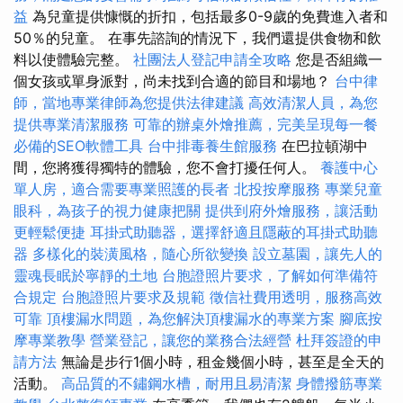
益
為兒童提供慷慨的折扣，包括最多0-9歲的免費進入者和
50％的兒童。 在事先諮詢的情況下，我們還提供食物和飲
料以使體驗完整。
社團法人登記申請全攻略
您是否組織一
個女孩或單身派對，尚未找到合適的節目和場地？
台中律
師，當地專業律師為您提供法律建議
高效清潔人員，為您
提供專業清潔服務
可靠的辦桌外燴推薦，完美呈現每一餐
必備的SEO軟體工具
台中排毒養生館服務
在巴拉頓湖中
間，您將獲得獨特的體驗，您不會打擾任何人。
養護中心
單人房，適合需要專業照護的長者
北投按摩服務
專業兒童
眼科，為孩子的視力健康把關
提供到府外燴服務，讓活動
更輕鬆便捷
耳掛式助聽器，選擇舒適且隱蔽的耳掛式助聽
器
多樣化的裝潢風格，隨心所欲變換
設立墓園，讓先人的
靈魂長眠於寧靜的土地
台胞證照片要求，了解如何準備符
合規定
台胞證照片要求及規範
徵信社費用透明，服務高效
可靠
頂樓漏水問題，為您解決頂樓漏水的專業方案
腳底按
摩專業教學
營業登記，讓您的業務合法經營
杜拜簽證的申
請方法
無論是步行1個小時，租金幾個小時，甚至是全天的
活動。
高品質的不鏽鋼水槽，耐用且易清潔
身體撥筋專業