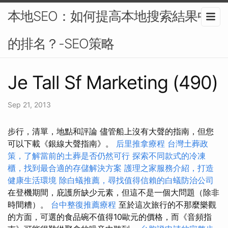
本地SEO：如何提高本地搜索結果中
的排名？-SEO策略
Je Tall Sf Marketing (490)
Sep 21, 2013
步行，清單，地點和評論 儘管船上沒有大聲的​​指南，但您
可以下載《銀線大聲指南》。
后里推拿療程
台灣土葬政
策，了解當前的土葬是否仍然可行
探索不同款式的冷凍
櫃，找到最合適的存儲解決方案
護理之家服務介紹，打造
健康生活環境
除白蟻推薦，尋找值得信賴的白蟻防治公司
在登機期間，庇護所缺少元素，但這不是一個大問題（除非
時間糟）。
台中整復推薦療程
至於這次旅行的不那麼樂觀
的方面，可選的食品碗不值得10歐元的價格，而《音頻指