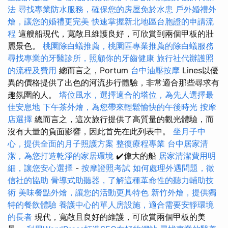
法
尋找專業防水服務，確保您的房屋免於水患
戶外婚禮外
燴，讓您的婚禮更完美
快速掌握新北地區台胞證的申請流
程
這艘船現代，寬敞且維護良好，可欣賞到兩個甲板的壯
麗景色。
桃園除白蟻推薦，桃園區專業推薦的除白蟻服務
尋找專業的牙醫診所，照顧你的牙齒健康
旅行社代辦護照
的流程及費用
總而言之，Portum
台中油壓按摩
Lines以優
異的價格提供了出色的河流步行體驗，非常適合那些尋求有
趣氛圍的人。
塔位風水，選擇適合的塔位，為先人選擇最
佳安息地
下午茶外燴，為您帶來輕鬆愉快的午後時光
按摩
店選擇
總而言之，這次旅行提供了高質量的觀光體驗，而
沒有大量的負面影響，因此首先在此列表中。
坐月子中
心，提供全面的月子照護方案
整復療程專業
台中居家清
潔，為您打造乾淨的家居環境
✔️偉大的船
居家清潔費用明
細，讓您安心選擇
-
按摩證照考試
如何處理外遇問題，徵
信社的協助
骨導式助聽器，了解這種革命性的聽力輔助技
術
美味餐點外燴，讓您的活動更具特色
新竹外燴，提供獨
特的餐飲體驗
養護中心的單人房設施，適合需要安靜環境
的長者
現代，寬敞且良好的維護，可欣賞兩個甲板的美