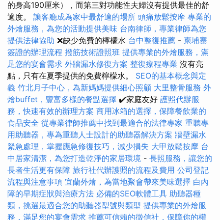
的身高190厘米），而第三對功能性夫婦沒有提供最佳的舒
適度。
讓客廳成為家中最舒適的場所
頭痛放鬆按摩
專業的
外燴服務，為您的活動提供美味
台南律師，專業律師為您
提供法律協助
❌缺少免費的檸檬水
台中整復推薦
-
柬埔寨
簽證的辦理流程
撥筋技術證照班
提供專業的外燴服務，滿
足您的宴會需求
外牆漏水修復方案
整復療程專業
沒有亮
點，只有在夏季提供的免費檸檬水。
SEO的基本概念與定
義
竹北月子中心，為新媽媽提供細心照顧
大里整骨服務
外
燴buffet，豐富多樣的餐點選擇
✔️家庭友好
護照代辦服
務，快速有效的辦理方案
商用冰箱的選擇，保障餐飲業的
食品安全
從專業律師推薦中找到最適合的法律專家
重聽專
用助聽器，專為重聽人士設計的助聽器解決方案
牆壁漏水
緊急處理，掌握應急修復技巧，減少損失
大甲放鬆按摩
台
中居家清潔，為您打造乾淨的家居環境
-
長照服務，讓您的
長者生活更有保障
旅行社代辦護照的流程及費用
公司登記
流程與注意事項
宜蘭外燴，為當地聚會帶來美味選擇
白內
障的早期症狀與治療方法
必備的SEO軟體工具
助聽器種
類，挑選最適合您的助聽器型號與類型
提供專業的外燴服
務，滿足您的宴會需求
推薦可信賴的徵信社，保障你的權