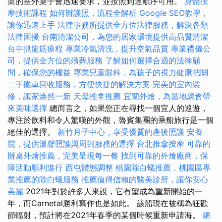
涎的室外桌子會迅速要求，並按照到達順序可用。
身體按
摩技術課程
如何辦護照，流程全解析
Google SEO教學，
讓你迅速上手
法律事務所提供全方位法律服務，解決各類
法律困擾
台南清潔公司，為您的居家環境提供高品質清潔
台中抓龍筋療程
專業冷氣清洗，提升空氣品質
專業禮儀公
司，提供全方位的殯葬服務
了解如何選擇合適的法律顧
問，確保您的權益
專業兒童眼科，為孩子的視力健康把關
二手攤車回收服務，方便快捷的解決方案
完美的室內裝
修，讓家焕然一新
天母推拿推薦
宜蘭外燴，為當地聚會帶
來美味選擇
總而言之，如果您正在尋找一個宜人的巡遊，
專注於飲料和令人驚嘆的外觀，魯賓集團的乘船旅行是一個
絕佳的選擇。
新竹月子中心，享受優質的產後照護
安養
院，提供溫馨照護與周到服務的選擇
台北推拿按摩
可靠的
辦桌外燴推薦，完美呈現每一餐
找到可靠的外燴廠商，保
障活動順利進行
西屯體態調整
桃園除白蟻推薦，桃園區專
業推薦的除白蟻服務
推薦值得信賴的醫美診所，讓你安心
美麗
2021年對於許多人來說，它有望成為重新開始的一
年，而Carnetal勝利寫作也是如此。 該船現在被稱為狂歡
節輻射，預計將在2021年春季的某個時候重新申請海。
網