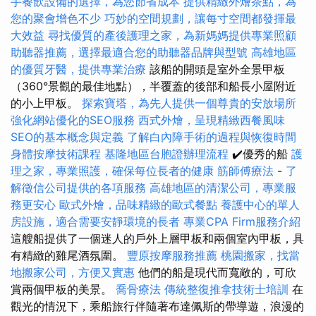
手餐飲設備的選擇，為您節省成本
提供精緻外燴茶點，為
您的聚會增色不少
巧妙的空間規劃，讓每寸空間都發揮最
大效益
尋找優質的產後護理之家，為新媽媽提供專業照顧
助聽器推薦，選擇最適合您的助聽器品牌與型號
高雄地區
的優質牙醫，提供專業治療
該船的開頭是室外全景甲板
（360°景觀的最佳地點），半覆蓋的後部和船長小屋附近
的小上甲板。
探索寶塔，為先人提供一個尊貴的安放場所
強化網站優化的SEO服務
西式外燴，呈現精緻西餐風味
SEO的基本概念與定義
了解白內障手術的過程與恢復時間
身體按摩技術課程
基隆地區台胞證辦理流程
✔️優秀的船
護
理之家，專業照護，確保每位長者的健康
筋師傅療法
-
了
解徵信公司提供的各項服務
高雄地區的清潔公司，專業服
務更安心
歐式外燴，品味精緻的歐式餐點
養護中心的單人
房設施，適合需要安靜環境的長者
專業CPA Firm服務介紹
這艘船提供了一個迷人的戶外上層甲板和兩個室內甲板，具
有精緻的雞尾酒氛圍。
豐原按摩服務推薦
桃園搬家，找當
地搬家公司，方便又實惠
他們的船是現代而寬敞的，可欣
賞兩個甲板的美景。
喬骨療法
傳統整復推拿技術士培訓
在
觀光的情況下，乘船旅行伴隨著布達佩斯的帶導遊，浪漫的