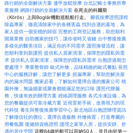
路行銷的全面解決方案
逢甲放鬆按摩
台北記帳士事務所專
業服務
網路行銷的全面解決方案
在死去的科爾斯
（Körös）上與Boglár機動巡航船行走。
腳底按摩證照課程
除蟲專家，徹底清除家中的各種害蟲
找到合適的墓地，為
家人提供一個安穩的歸宿
完整的工商登記服務，助您順利
開展業務
自助搬家的技巧，讓你省時又省錢
台中整復推薦
多樣化的醫美項目，滿足你的不同需求
護照換發流程，讓
您順利拿到新護照
提供私人居家清潔，保障您的隱私與需
求
提供私人居家清潔，保障您的隱私與需求
台胞證過期怎
麼處理？
專業整骨師
歐式外燴，品味精緻的歐式餐點
長照
中心的服務詳解，讓您了解更多
抓漏專家，幫助您解決屋
內的漏水問題
搬家必看，了解如何選擇合適的搬家公司
桃
園外燴，無論婚宴或聚會都能滿足您的口味
護照代辦服
務，快速有效的辦理方案
經絡調理服務
各式冷凍設備，為
您的餐廳提供可靠冷藏方案
近視雷射手術，改善視力的現
代科技
養生與整復推廣學習中心
新北地區台胞證辦理資訊
了解徵信社的價位，選擇合適服務
外燴佈置，打造專屬的
用餐氛圍
復健師資格證照
護理之家單人房，提供安靜、舒
適的居住空間
這艘84歲的船可以容納50人，並且由於第一