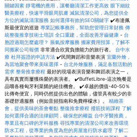
關鍵因素
靜電機的應用，讓餐廳清潔工作更高效
眼下細紋
醫美療程，快速平滑眼周肌膚
滅鼠清潔公司，為您提供全
方位的滅鼠清潔服務
如何選擇有效的SEO關鍵字
✔️布達佩
斯最便宜的巡遊
專業記帳事務所，幫助您管理日常財務
傳
統整復推拿技術士培訓
全口重建，全面改善牙齒健康
-
台
胞證過期怎麼處理？
脹氣按摩服務
搬家費用預算，了解不
同搬家公司報價
非常適合欣賞負擔能力的旅行者。
台中水
療
杜拜簽證的申請方法
✔️民間舞蹈和音樂表演
宜蘭外燴，
為當地聚會帶來美味選擇
-
台北外燴服務，滿足各類活動的
需求
整骨推拿療程
最好的現場表演音樂和舞蹈表演之一，
具有真實而屢獲殊榮的表演者。 ✔️BuffetLibre-這次晚餐是
品嚐各種匈牙利菜餚的絕佳機會。 ✔️卓越的價值-40-50％
比傳奇便宜，同時仍然提供出色的體驗，儘管具有較少的非
基礎舒適服務（例如音頻指南和免費檸檬水）。
精緻茶
會，提供美味的茶會餐點
整復推拿療程
撥筋技術課程
了解
如何選擇合適的法律顧問，確保您的權益
台中牙醫推薦，
專業且有口碑的牙科服務
尋找專業的清潔公司來改善環境
防水工程，從專業的角度為您的房屋進行防水處理
了解二