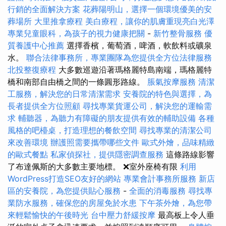
行銷的全面解決方案
花葬陽明山，選擇一個環境優美的安
葬場所
大里推拿療程
美白療程，讓你的肌膚重現亮白光澤
專業兒童眼科，為孩子的視力健康把關
-
新竹整骨服務
優
質養護中心推薦
選擇香檳，葡萄酒，啤酒，軟飲料或礦泉
水。
聯合法律事務所，專業團隊為您提供全方位法律服務
北投整復療程
大多數巡遊沿著瑪格麗特島南端，瑪格麗特
橋和南部自由橋之間的一條圓形路線。
脹氣按摩服務
清潔
工服務，解決您的日常清潔需求
安養院的特色與選擇，為
長者提供全方位照顧
尋找專業貨運公司，解決您的運輸需
求
輔聽器，為聽力有障礙的朋友提供有效的輔助設備
各種
風格的吧檯桌，打造理想的餐飲空間
尋找專業的清潔公司
來改善環境
辦護照需要攜帶哪些文件
歐式外燴，品味精緻
的歐式餐點
私家偵探社，提供隱密調查服務
這條路線影響
了布達佩斯的大多數主要地標。 ❌室外座椅有限
利用
WordPress打造SEO友好的網站
專業會計事務所服務
新店
區的安養院，為您提供貼心服務
-
全面的消毒服務
尋找專
業防水服務，確保您的房屋免於水患
下午茶外燴，為您帶
來輕鬆愉快的午後時光
台中壓力舒緩按摩
最高板上令人垂