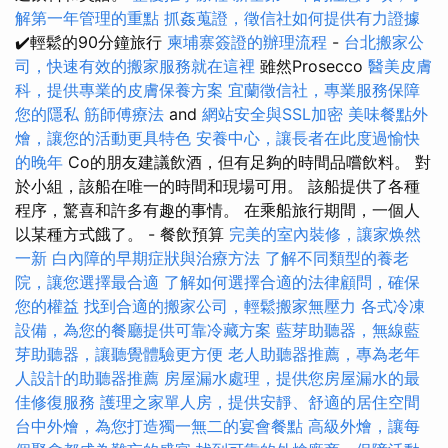
解第一年管理的重點
抓姦蒐證，徵信社如何提供有力證據
✔️輕鬆的90分鐘旅行
柬埔寨簽證的辦理流程
-
台北搬家公
司，快速有效的搬家服務就在這裡
雖然Prosecco
醫美皮膚
科，提供專業的皮膚保養方案
宜蘭徵信社，專業服務保障
您的隱私
筋師傅療法
and
網站安全與SSL加密
美味餐點外
燴，讓您的活動更具特色
安養中心，讓長者在此度過愉快
的晚年
Co的朋友建議飲酒，但有足夠的時間品嚐飲料。 對
於小組，該船在唯一的時間和現場可用。 該船提供了各種
程序，驚喜和許多有趣的事情。 在乘船旅行期間，一個人
以某種方式餓了。 - 餐飲預算
完美的室內裝修，讓家焕然
一新
白內障的早期症狀與治療方法
了解不同類型的養老
院，讓您選擇最合適
了解如何選擇合適的法律顧問，確保
您的權益
找到合適的搬家公司，輕鬆搬家無壓力
各式冷凍
設備，為您的餐廳提供可靠冷藏方案
藍芽助聽器，無線藍
芽助聽器，讓聽覺體驗更方便
老人助聽器推薦，專為老年
人設計的助聽器推薦
房屋漏水處理，提供您房屋漏水的最
佳修復服務
護理之家單人房，提供安靜、舒適的居住空間
台中外燴，為您打造獨一無二的宴會餐點
高級外燴，讓每