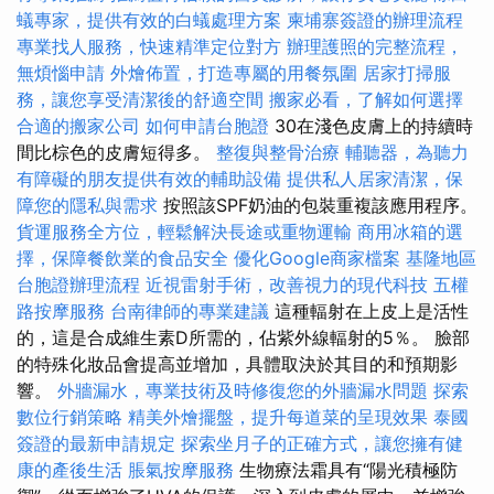
蟻專家，提供有效的白蟻處理方案
柬埔寨簽證的辦理流程
專業找人服務，快速精準定位對方
辦理護照的完整流程，
無煩惱申請
外燴佈置，打造專屬的用餐氛圍
居家打掃服
務，讓您享受清潔後的舒適空間
搬家必看，了解如何選擇
合適的搬家公司
如何申請台胞證
30在淺色皮膚上的持續時
間比棕色的皮膚短得多。
整復與整骨治療
輔聽器，為聽力
有障礙的朋友提供有效的輔助設備
提供私人居家清潔，保
障您的隱私與需求
按照該SPF奶油的包裝重複該應用程序。
貨運服務全方位，輕鬆解決長途或重物運輸
商用冰箱的選
擇，保障餐飲業的食品安全
優化Google商家檔案
基隆地區
台胞證辦理流程
近視雷射手術，改善視力的現代科技
五權
路按摩服務
台南律師的專業建議
這種輻射在上皮上是活性
的，這是合成維生素D所需的，佔紫外線輻射的5％。 臉部
的特殊化妝品會提高並增加，具體取決於其目的和預期影
響。
外牆漏水，專業技術及時修復您的外牆漏水問題
探索
數位行銷策略
精美外燴擺盤，提升每道菜的呈現效果
泰國
簽證的最新申請規定
探索坐月子的正確方式，讓您擁有健
康的產後生活
脹氣按摩服務
生物療法霜具有“陽光積極防