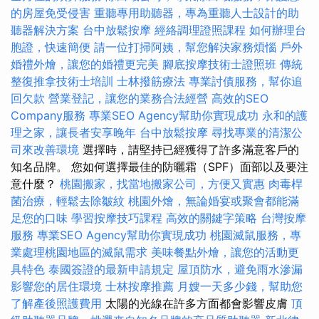
的房屋免受侵害
重聽專用助聽器，專為重聽人士設計的助
聽器解決方案
台中放鬆按摩
經絡調理證照課程
如何辦理台
胞證，快速簡便
請一位打掃阿姨，幫您解決家務煩惱
戶外
婚禮外燴，讓您的婚禮更完美
腳底按摩技術士證照班
傳統
整復推拿技術士培訓
士林撥筋療法
專業討債服務，幫你追
回欠款
營業登記，讓您的業務合法經營
高效的SEO
Company服務
專業SEO Agency幫助你實現成功
永和的護
理之家，讓長者安享晚年
台中放鬆按摩
尋找專業的清潔公
司來改善環境
選擇時，請堅持已經獲得了許多滿意客戶的
知名品牌。 您如何選擇最佳的防曬霜（SPF）面部以及要注
意什麼？
桃園搬家，找當地搬家公司，方便又實惠
肉毒桿
菌治療，輕鬆去除皺紋
桃園外燴，無論婚宴或聚會都能滿
足您的口味
學習按摩技巧課程
高效的關鍵字策略
台灣按摩
服務
專業SEO Agency幫助你實現成功
桃園滅鼠服務，專
業處理桃園地區的滅鼠需求
美味餐點外燴，讓您的活動更
具特色
泰國簽證的最新申請規定
屋頂防水，避免雨水滲漏
影響您的居住環境
士林按摩推薦
月嫂一天多少錢，幫助您
了解產後照護費用
太陽的光線在許多方面都會影響皮膚
頂