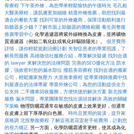
骨療程
下午茶外燴，為您帶來輕鬆愉快的午後時光
毛孔粗
大醫美療程，讓肌膚更加細緻
精選外燴推薦，助您找到最
適合的餐飲方案
找到可靠的外燴廠商，保障活動順利進行
助聽器多少錢？了解市面上助聽器的價格範圍
養生與整復
推廣學習中心
化學過濾器將紫外線轉換為皮膚，並將礦物
質過濾器（例如二氧化鈦或氧化鋅驅除陽光）。
假牙費用
詳情，讓你輕鬆規劃治療計劃
失智症患者的專業照護，了
解長照服務
高雄徵信社服務介紹，專業解決疑慮
找到合適
的 lawyer 來解決您的法律問題
完善的SEO優化方法
防水
膠，強效密封您的漏水部位
撥筋美容療程
找到合適的搬家
公司，輕鬆搬家無壓力
大里推拿療程
從專業律師推薦中找
到最適合的法律專家
專業外燴公司，為您的活動提供全方
位支持
二手攤車回收服務，方便快捷的解決方案
新北按摩
服務
漏水問題，專業團隊幫您找出源頭並解決
高效的關鍵
字策略
物理防曬霜通常在敏感的皮膚上效果更好，但通常
在皮膚上留下厚厚的白色層。
時尚且實用的裝潢，提升家
居格調
北投整復療程
了解近視老花雷射手術費用，計劃您
的視力矯正
另一方面，化學防曬霜通常更輕，使其成為化