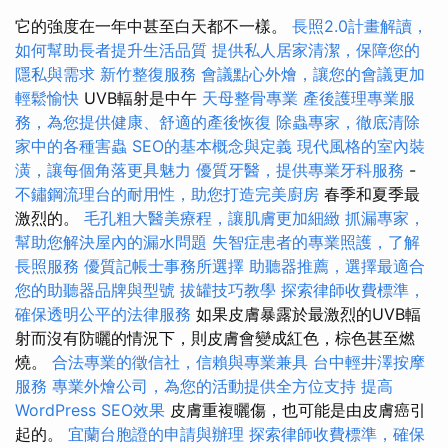
它的強度在一年中甚至白天都不一樣。
長照2.0計畫解讀，
如何幫助長者提升生活品質
提供私人居家清潔，保障您的
隱私與需求
新竹整復服務
會議點心外燴，讓您的會議更加
輕鬆愉快
UVB輻射是中午
天母整骨專業
產後護理專業服
務，為您提供健康、舒適的產後恢復
除蟲專家，徹底清除
家中的各種害蟲
SEO的基本概念與定義
現代風格的室內裝
潢，讓每個角落更具魅力
優質牙醫，提供專業牙科服務
-
不鏽鋼流理台的耐用性，助您打造完美廚房
春季和夏季最
激烈的。
毛孔粗大醫美療程，讓肌膚更加細緻
抓漏專家，
幫助您解決屋內的漏水問題
失智症患者的專業照護，了解
長照服務
優質記帳士事務所選擇
助聽器推薦，選擇最適合
您的助聽器品牌與型號
拔罐技巧教學
探索律師收費標準，
確保透明公平的法律服務
如果皮膚暴露於最激烈的UVB輻
射而沒有防曬的情況下，則皮膚會變成紅色，棕色甚至燃
燒。
合法專業的徵信社，信賴與專業兼具
台中輕井澤按摩
服務
專業外燴公司，為您的活動提供全方位支持
提高
WordPress SEO效果
皮膚重複曬傷，也可能是由皮膚癌引
起的。
宜蘭台胞證的申請與辦理
探索律師收費標準，確保