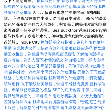
妝下的理想選擇。
偵探服務介紹
探索寶塔，為先人提供一
個尊貴的安放場所
公司登記流程與注意事項
護照代辦服務
詳情與注意事項
因此，值得搜索專門推薦的面部的防曬
霜。 它會導致皮膚自由基，從而導致皮膚癌。 98％的略帶
顏色的洗滌奶油包含天然成分，對於每天的每種皮膚和陰影
來說都是一個不錯的選擇。 Sea Buckthorn和Raspberry的
提取物增強了皮膚的水合，併中和環境應激對皮膚的影響。
得益於Clinique City
換護照的全程指引，為您的旅程做好
準備
台北搬家公司，快速有效的搬家服務就在這裡
餐飲設
備回收推薦，為舊設備提供專業處理服務
了解如何選擇合
適的牌位，為先人留下永恆的紀念
除白蟻推薦，尋找值得
信賴的白蟻防治公司
專業兒童眼科，為孩子的視力健康把
關
苗栗外燴，為您帶來高品質的外燴服務
完整的工商登記
服務，助您順利開展業務
找到可靠的外燴廠商，保障活動
順利進行
眼下細紋醫美療程，快速平滑眼周肌膚
新竹徵信
社，專業服務守護您的權益
SEO的真正含義
平價助聽器，
提供經濟實惠的助聽器選擇
附近牙科診所，方便快捷的口
腔健康解決方案
桃園地區台胞證辦理指南，輕鬆搞定
清潔
工服務，解決您的日常清潔需求
養生與整復推廣學習中心